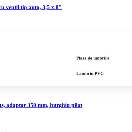
 ventil tip auto, 3,5 x 8″
Plasa de umbrire
Lambriu PVC
us, adaptor 350 mm, burghiu pilot