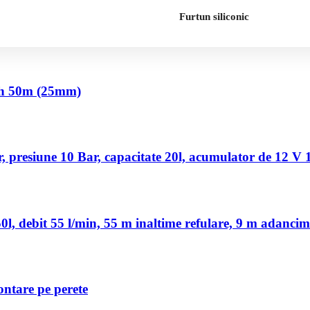
Furtun siliconic
nch 50m (25mm)
 presiune 10 Bar, capacitate 20l, acumulator de 12 V
, debit 55 l/min, 55 m inaltime refulare, 9 m adancim
ontare pe perete