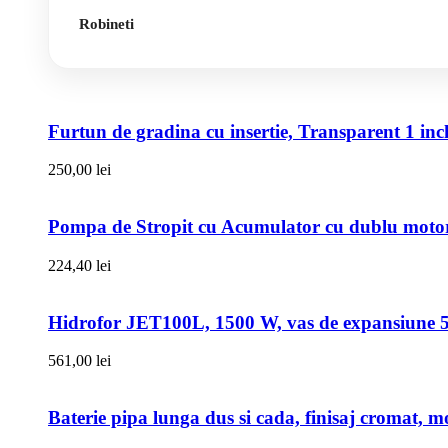
Robineti
Furtun de gradina cu insertie, Transparent 1 i
250,00
lei
Pompa de Stropit cu Acumulator cu dublu motor,
224,40
lei
Hidrofor JET100L, 1500 W, vas de expansiune 50l
561,00
lei
Baterie pipa lunga dus si cada, finisaj cromat, m