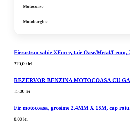
Motocoase
Motoburghie
Fierastrau sabie XForce, taie Oase/Metal/Lemn, 
370,00
lei
REZERVOR BENZINA MOTOCOASA CU GAT
15,00
lei
Fir motocoasa, grosime 2.4MM X 15M, cap rot
8,00
lei