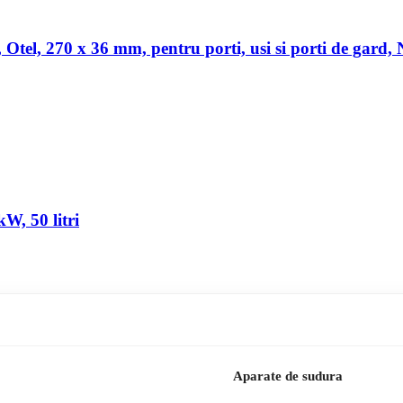
a, Otel, 270 x 36 mm, pentru porti, usi si porti de gard,
W, 50 litri
Aparate de sudura