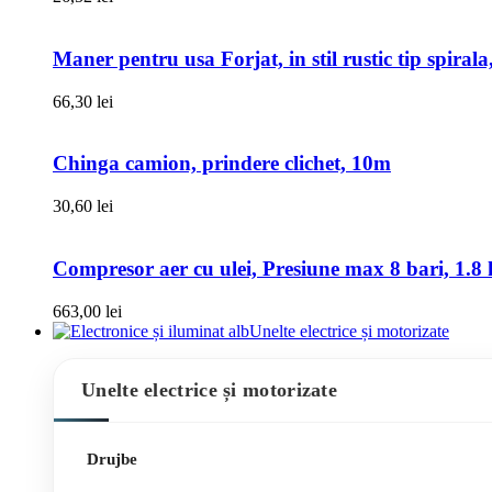
Maner pentru usa Forjat, in stil rustic tip spiral
66,30
lei
Chinga camion, prindere clichet, 10m
30,60
lei
Compresor aer cu ulei, Presiune max 8 bari, 1.8 k
663,00
lei
Unelte electrice și motorizate
Unelte electrice și motorizate
Drujbe