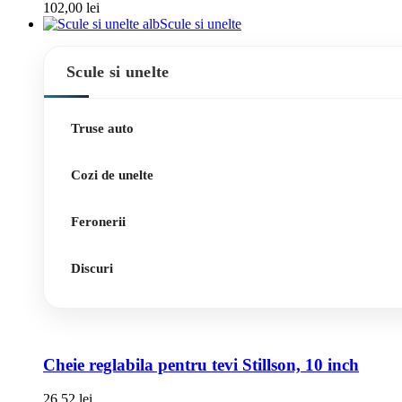
102,00
lei
Scule si unelte
Scule si unelte
Truse auto
Cozi de unelte
Feronerii
Discuri
Cheie reglabila pentru tevi Stillson, 10 inch
26,52
lei