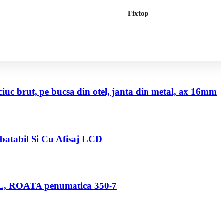
Fixtop
uc brut, pe bucsa din otel, janta din metal, ax 16mm
abatabil Si Cu Afisaj LCD
80 L, ROATA penumatica 350-7