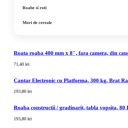
Roabe si roti
Mori de cereale
Roata roaba 400 mm x 8″, fara camera, din cauci
71,40
lei
Cantar Electronic cu Platforma, 300 kg, Brat R
193,80
lei
Roaba constructii / gradinarit, tabla vopsita, 
193,80
lei