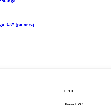
pe stanga
nga 3/8” (polonez)
PEHD
Teava PVC