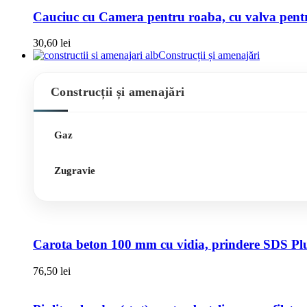
Cauciuc cu Camera pentru roaba, cu valva pentru
30,60
lei
Construcții și amenajări
Construcții și amenajări
Gaz
Zugravie
Carota beton 100 mm cu vidia, prindere SDS Pl
76,50
lei