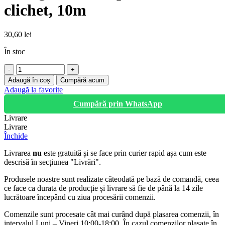
clichet, 10m
30,60
lei
În stoc
Cantitate
Chinga
Adaugă în coș
Cumpără acum
camion,
Adaugă la favorite
prindere
Cumpără prin WhatsApp
clichet,
10m
Livrare
Livrare
Închide
Livrarea
nu
este gratuită și se face prin curier rapid așa cum este
descrisă în secțiunea "Livrări".
Produsele noastre sunt realizate câteodată pe bază de comandă, ceea
ce face ca durata de producție și livrare să fie de până la 14 zile
lucrătoare începând cu ziua procesării comenzii.
Comenzile sunt procesate cât mai curând după plasarea comenzii, în
intervalul Luni – Vineri 10:00-18:00. În cazul comenzilor plasate în