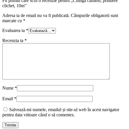
Fii primul care scrii o recenzie pentru „Chinga camion, prindere
clichet, 10m”
Adresa ta de email nu va fi publicată.
Câmpurile obligatorii sunt
marcate cu
*
Evaluarea ta
*
Recenzia ta
*
Nume
*
Email
*
Salvează-mi numele, emailul și site-ul web în acest navigator
pentru data viitoare când o să comentez.