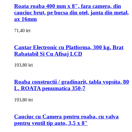
Roata roaba 400 mm x 8″, fara camera, din
cauciuc brut, pe bucsa din otel, janta din metal,
ax 16mm
71,40
lei
Cantar Electronic cu Platforma, 300 kg, Brat
Rabatabil Si Cu Afisaj LCD
193,80
lei
Roaba constructii / gradinarit, tabla vopsita, 80
L, ROATA penumatica 350-7
193,80
lei
Cauciuc cu Camera pentru roaba, cu valva
pentru ventil tip auto, 3,5 x 8″