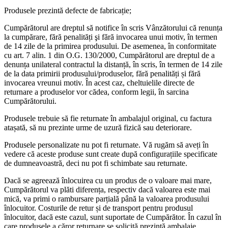
Produsele prezintă defecte de fabricație;
Cumpărătorul are dreptul să notifice în scris Vânzătorului că renunța
la cumpărare, fără penalități şi fără invocarea unui motiv, în termen
de 14 zile de la primirea produsului. De asemenea, în conformitate
cu art. 7 alin. 1 din O.G. 130/2000, Cumpărătorul are dreptul de a
denunța unilateral contractul la distanță, în scris, în termen de 14 zile
de la data primirii produsului/produselor, fără penalități și fără
invocarea vreunui motiv. În acest caz, cheltuielile directe de
returnare a produselor vor cădea, conform legii, în sarcina
Cumpărătorului.
Produsele trebuie să fie returnate în ambalajul original, cu factura
atașată, să nu prezinte urme de uzură fizică sau deteriorare.
Produsele personalizate nu pot fi returnate. Vă rugăm să aveți în
vedere că aceste produse sunt create după configurațiile specificate
de dumneavoastră, deci nu pot fi schimbate sau returnate.
Dacă se agreează înlocuirea cu un produs de o valoare mai mare,
Cumpărătorul va plăti diferența, respectiv dacă valoarea este mai
mică, va primi o rambursare parțială până la valoarea produsului
înlocuitor. Costurile de retur și de transport pentru produsul
înlocuitor, dacă este cazul, sunt suportate de Cumpărător. În cazul în
care produsele a căror returnare se solicită prezintă ambalaje