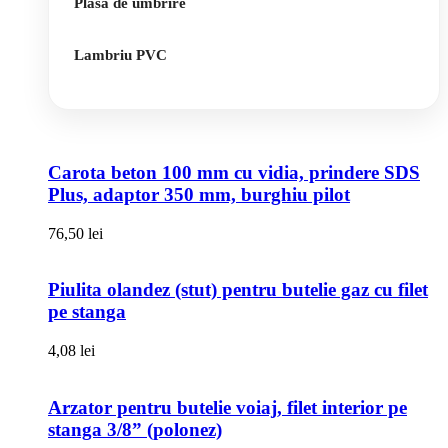
Plasa de umbrire
Lambriu PVC
Carota beton 100 mm cu vidia, prindere SDS
Plus, adaptor 350 mm, burghiu pilot
76,50
lei
Piulita olandez (stut) pentru butelie gaz cu filet
pe stanga
4,08
lei
Arzator pentru butelie voiaj, filet interior pe
stanga 3/8” (polonez)