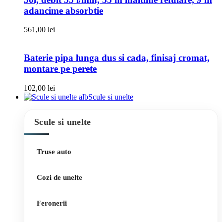
adancime absorbtie
561,00
lei
Baterie pipa lunga dus si cada, finisaj cromat,
montare pe perete
102,00
lei
Scule si unelte
Scule si unelte
Truse auto
Cozi de unelte
Feronerii