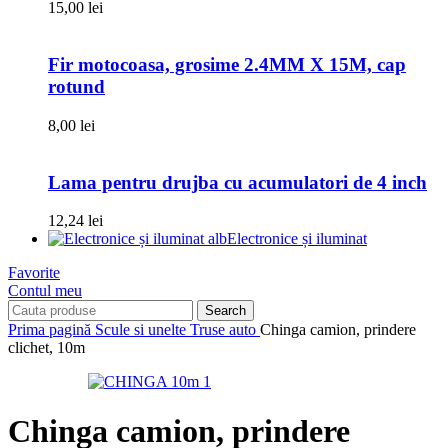
15,00
lei
Fir motocoasa, grosime 2.4MM X 15M, cap
rotund
8,00
lei
Lama pentru drujba cu acumulatori de 4 inch
12,24
lei
Electronice și iluminat
Favorite
Contul meu
Search
Prima pagină
Scule si unelte
Truse auto
Chinga camion, prindere
clichet, 10m
Chinga camion, prindere