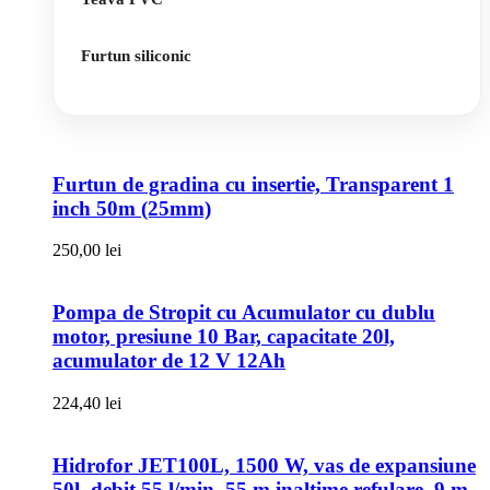
Furtun siliconic
Furtun de gradina cu insertie, Transparent 1
inch 50m (25mm)
250,00
lei
Pompa de Stropit cu Acumulator cu dublu
motor, presiune 10 Bar, capacitate 20l,
acumulator de 12 V 12Ah
224,40
lei
Hidrofor JET100L, 1500 W, vas de expansiune
50l, debit 55 l/min, 55 m inaltime refulare, 9 m