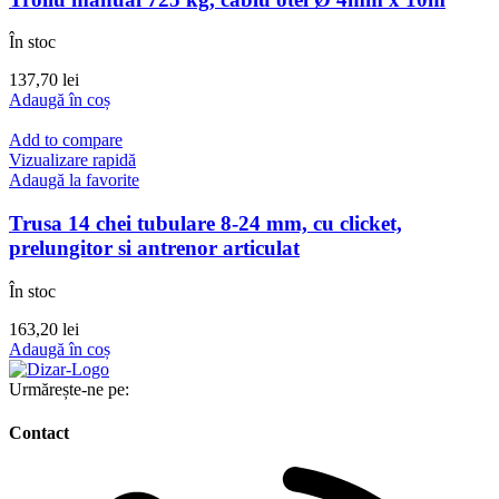
În stoc
137,70
lei
Adaugă în coș
Add to compare
Vizualizare rapidă
Adaugă la favorite
Trusa 14 chei tubulare 8-24 mm, cu clicket,
prelungitor si antrenor articulat
În stoc
163,20
lei
Adaugă în coș
Urmărește-ne pe:
Contact