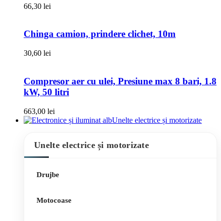
66,30
lei
Chinga camion, prindere clichet, 10m
30,60
lei
Compresor aer cu ulei, Presiune max 8 bari, 1.8
kW, 50 litri
663,00
lei
Unelte electrice și motorizate
Unelte electrice și motorizate
Drujbe
Motocoase