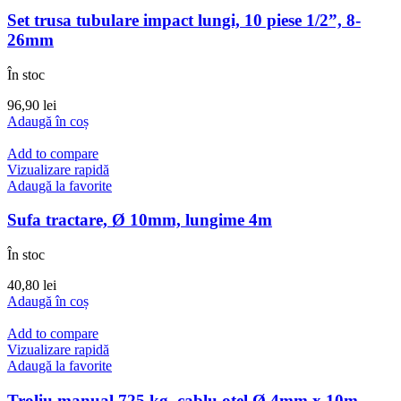
Set trusa tubulare impact lungi, 10 piese 1/2”, 8-
26mm
În stoc
96,90
lei
Adaugă în coș
Add to compare
Vizualizare rapidă
Adaugă la favorite
Sufa tractare, Ø 10mm, lungime 4m
În stoc
40,80
lei
Adaugă în coș
Add to compare
Vizualizare rapidă
Adaugă la favorite
Troliu manual 725 kg, cablu otel Ø 4mm x 10m