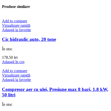
Produse similare
Add to compare
Vizualizare rapidă
Adaugă la favorite
Cic hidraulic auto, 20 tone
În stoc
178,50
lei
Adaugă în coș
Add to compare
Vizualizare rapidă
Adaugă la favorite
Compresor aer cu ulei, Presiune max 8 bari, 1.8 kW,
50 litri
În stoc