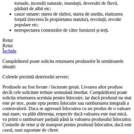
tornade, incendii naturale, inundații, deversări de fluvii,
părăsiri de albii etc;
cauze umane: starea de război, starea de asediu, etatizarea
forțată (trecerea în proprietatea statului), revoluții, revolte
populare etc;
nerespectarea comenzilor de către furnizori și terți.
Retur
Retur
Închide
Cumpărătorul poate solicita returnarea produselor în următoarele
situații:
Coletele prezintă deteriorări severe;
Produsele au fost livrate / facturate greșit. Livrarea altor produse
decât cele solicitate trebuie semnalată imediat. Cumpărătorul poate
solicita returnarea acestuia pentru înlocuire, iar dacă produsul nu mai
este pe stoc, poate opta pentru înlocuire sau rambursarea integrală a
contravalorii. Daca se agreează înlocuirea cu un produs de o valoare
mai mare, va plăti diferența, respectiv dacă valoarea este mai mică,
va primi o rambursare parțială până la valoarea produsului înlocuitor.
Costurile de retur și de transport pentru produsul înlocuitor, dacă este
cazul, sunt suportate de client.