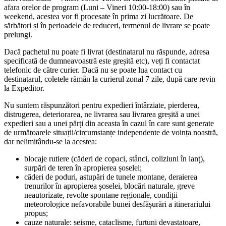
afara orelor de program (Luni – Vineri 10:00-18:00) sau în
weekend, acestea vor fi procesate în prima zi lucrătoare. De
sărbători și în perioadele de reduceri, termenul de livrare se poate
prelungi.
Dacă pachetul nu poate fi livrat (destinatarul nu răspunde, adresa
specificată de dumneavoastră este greșită etc), veți fi contactat
telefonic de către curier. Dacă nu se poate lua contact cu
destinatarul, coletele rămân la curierul zonal 7 zile, după care revin
la Expeditor.
Nu suntem răspunzători pentru expedieri întârziate, pierderea,
distrugerea, deteriorarea, ne livrarea sau livrarea greșită a unei
expedieri sau a unei părți din aceasta în cazul în care sunt generate
de următoarele situații/circumstanțe independente de voința noastră,
dar nelimitându-se la acestea:
blocaje rutiere (căderi de copaci, stânci, coliziuni în lanț),
surpări de teren în apropierea șoselei;
căderi de poduri, astupări de tunele montane, deraierea
trenurilor în apropierea șoselei, blocări naturale, greve
neautorizate, revolte spontane regionale, condiții
meteorologice nefavorabile bunei desfășurări a itinerariului
propus;
cauze naturale: seisme, cataclisme, furtuni devastatoare,