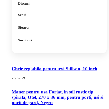
Discuri
Scari
Sfoara
Suruburi
Cheie reglabila pentru tevi Stillson, 10 inch
26,52
lei
Maner pentru usa Forjat, in stil rustic tip
spirala, Otel, 270 x 36 mm, pentru porti, usi si
porti de gard, Negru