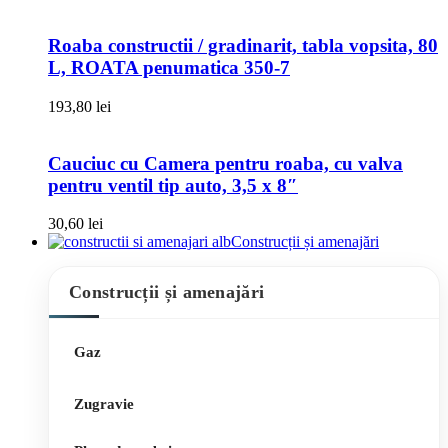
Roaba constructii / gradinarit, tabla vopsita, 80
L, ROATA penumatica 350-7
193,80
lei
Cauciuc cu Camera pentru roaba, cu valva
pentru ventil tip auto, 3,5 x 8″
30,60
lei
Construcții și amenajări
Construcții și amenajări
Gaz
Zugravie