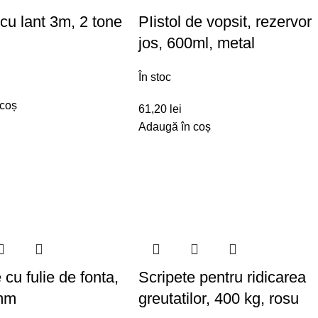
cu lant 3m, 2 tone
PIistol de vopsit, rezervor
jos, 600ml, metal
În stoc
 coș
61,20
lei
Adaugă în coș
 cu fulie de fonta,
Scripete pentru ridicarea
mm
greutatilor, 400 kg, rosu