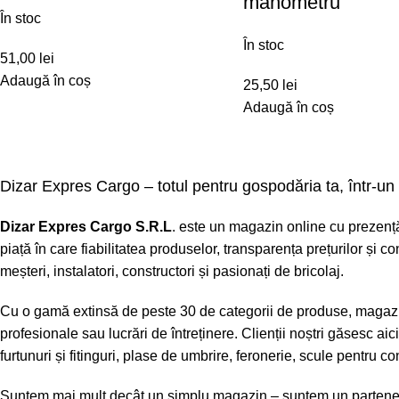
manometru
În stoc
În stoc
51,00
lei
Adaugă în coș
25,50
lei
Adaugă în coș
Dizar Expres Cargo – totul pentru gospodăria ta, într-un 
Dizar Expres Cargo S.R.L
. este un magazin online cu prezență 
piață în care fiabilitatea produselor, transparența prețurilor și
meșteri, instalatori, constructori și pasionați de bricolaj.
Cu o gamă extinsă de peste 30 de categorii de produse, magazinu
profesionale sau lucrări de întreținere. Clienții noștri găsesc a
furtunuri și fitinguri, plase de umbrire, feronerie, scule pentru 
Suntem mai mult decât un simplu magazin – suntem un partener t