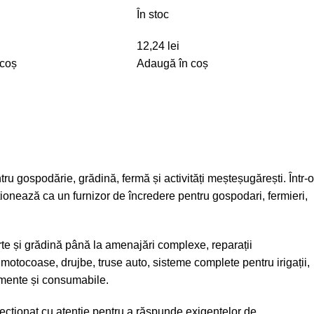
În stoc
12,24
lei
 coș
Adaugă în coș
tru gospodărie, grădină, fermă și activități meșteșugărești. Într-o
iționează ca un furnizor de încredere pentru gospodari, fermieri,
te și grădină până la amenajări complexe, reparații
 motocoase, drujbe, truse auto, sisteme complete pentru irigații,
ipamente și consumabile.
ecționat cu atenție pentru a răspunde exigențelor de