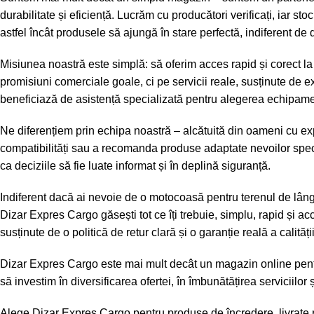
durabilitate și eficiență. Lucrăm cu producători verificați, iar sto
astfel încât produsele să ajungă în stare perfectă, indiferent de 
Misiunea noastră este simplă: să oferim acces rapid și corect l
promisiuni comerciale goale, ci pe servicii reale, susținute de 
beneficiază de asistență specializată pentru alegerea echipament
Ne diferențiem prin echipa noastră – alcătuită din oameni cu exp
compatibilități sau a recomanda produse adaptate nevoilor specifi
ca deciziile să fie luate informat și în deplină siguranță.
Indiferent dacă ai nevoie de o motocoasă pentru terenul de lângă
Dizar Expres Cargo găsești tot ce îți trebuie, simplu, rapid și 
susținute de o politică de retur clară și o garanție reală a calității
Dizar Expres Cargo este mai mult decât un magazin online pentru 
să investim în diversificarea ofertei, în îmbunătățirea serviciilo
Alege Dizar Expres Cargo pentru produse de încredere, livrate 