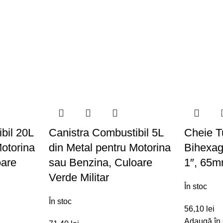
bil 20L
Canistra Combustibil 5L
Cheie T
Motorina
din Metal pentru Motorina
Bihexag
oare
sau Benzina, Culoare
1″, 65
Verde Militar
În stoc
În stoc
56,10
lei
Adaugă în