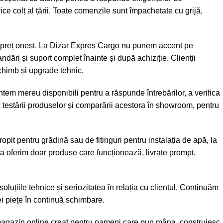
rice colț al țării. Toate comenzile sunt împachetate cu grijă,
ate-preț onest. La Dizar Expres Cargo nu punem accent pe
ări și suport complet înainte și după achiziție. Clienții
schimb și upgrade tehnic.
tem mereu disponibili pentru a răspunde întrebărilor, a verifica
a testării produselor și comparării acestora în showroom, pentru
it pentru grădină sau de fitinguri pentru instalația de apă, la
ea oferim doar produse care funcționează, livrate prompt,
uțiile tehnice și seriozitatea în relația cu clientul. Continuăm
nei piețe în continuă schimbare.
magazin online creat pentru oameni care pun mâna, construiesc,