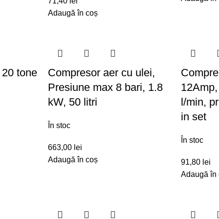
71,40
lei
Adaugă în coș
, 20 tone
Compresor aer cu ulei,
Compres
Presiune max 8 bari, 1.8
12Amp, 
kW, 50 litri
l/min, p
in set
În stoc
În stoc
663,00
lei
Adaugă în coș
91,80
lei
Adaugă în