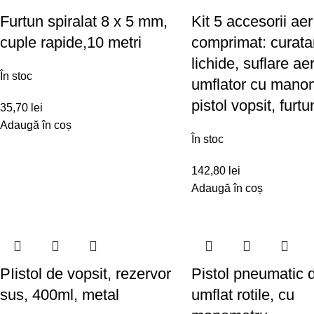
Furtun spiralat 8 x 5 mm,
Kit 5 accesorii aer
cuple rapide,10 metri
comprimat: curata
lichide, suflare aer
În stoc
umflator cu mano
pistol vopsit, furt
35,70
lei
Adaugă în coș
În stoc
142,80
lei
Adaugă în coș
PIistol de vopsit, rezervor
Pistol pneumatic 
sus, 400ml, metal
umflat rotile, cu