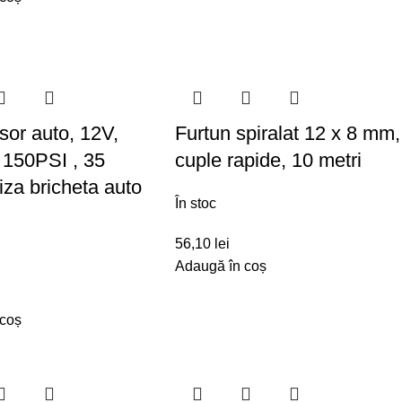
or auto, 12V,
Furtun spiralat 12 x 8 mm,
150PSI , 35
cuple rapide, 10 metri
riza bricheta auto
În stoc
56,10
lei
Adaugă în coș
 coș