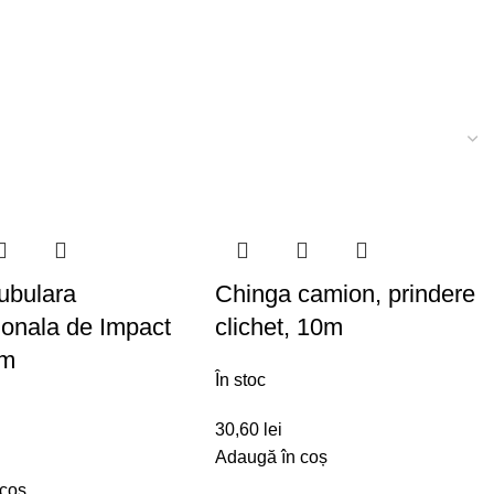
ubulara
Chinga camion, prindere
onala de Impact
clichet, 10m
mm
În stoc
30,60
lei
Adaugă în coș
 coș