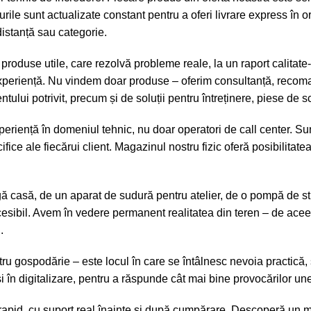
curile sunt actualizate constant pentru a oferi livrare express în o
distanță sau categorie.
a produse utile, care rezolvă probleme reale, la un raport calit
experiență. Nu vindem doar produse – oferim consultanță, recomand
ului potrivit, precum și de soluții pentru întreținere, piese de 
eriență în domeniul tehnic, nu doar operatori de call center. Sun
ce ale fiecărui client. Magazinul nostru fizic oferă posibilitate
 casă, de un aparat de sudură pentru atelier, de o pompă de strop
accesibil. Avem în vedere permanent realitatea din teren – de ace
.
gospodărie – este locul în care se întâlnesc nevoia practică, sol
r și în digitalizare, pentru a răspunde cât mai bine provocărilor u
rapid, cu suport real înainte și după cumpărare. Descoperă un 