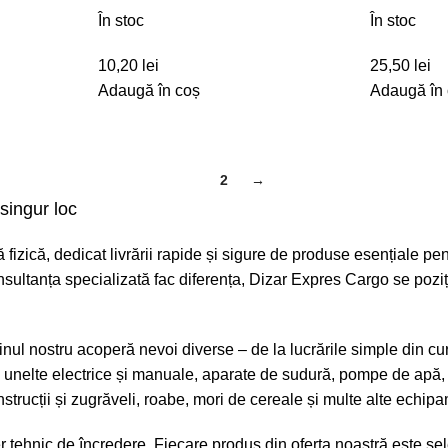
În stoc
În stoc
10,20
lei
25,50
lei
Adaugă în coș
Adaugă în
1
2
→
singur loc
fizică, dedicat livrării rapide și sigure de produse esențiale pen
 consultanța specializată fac diferența, Dizar Expres Cargo se poz
l nostru acoperă nevoi diverse – de la lucrările simple din cur
ici unelte electrice și manuale, aparate de sudură, pompe de apă,
construcții și zugrăveli, roabe, mori de cereale și multe alte ech
ehnic de încredere. Fiecare produs din oferta noastră este sel