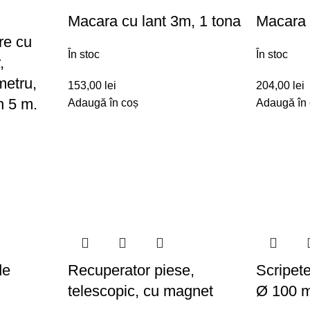
Macara cu lant 3m, 1 tona
Macara 
re cu
În stoc
În stoc
,
metru,
153,00
lei
204,00
lei
un 5 m.
Adaugă în coș
Adaugă în
de
Recuperator piese,
Scripete
telescopic, cu magnet
Ø 100 