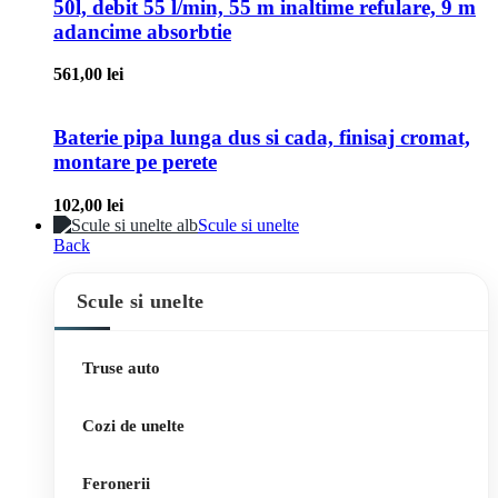
50l, debit 55 l/min, 55 m inaltime refulare, 9 m
adancime absorbtie
561,00
lei
Baterie pipa lunga dus si cada, finisaj cromat,
montare pe perete
102,00
lei
Scule si unelte
Back
Scule si unelte
Truse auto
Cozi de unelte
Feronerii