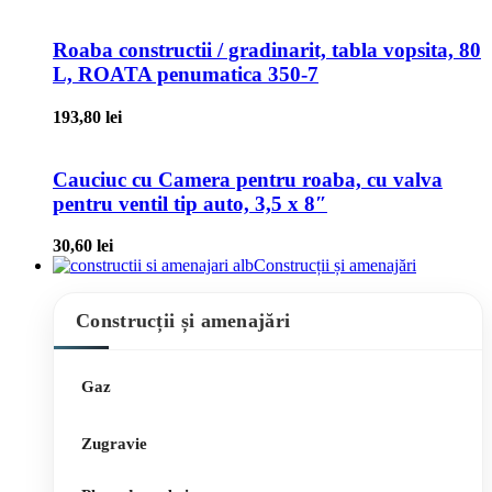
Roaba constructii / gradinarit, tabla vopsita, 80
L, ROATA penumatica 350-7
193,80
lei
Cauciuc cu Camera pentru roaba, cu valva
pentru ventil tip auto, 3,5 x 8″
30,60
lei
Construcții și amenajări
Construcții și amenajări
Gaz
Zugravie