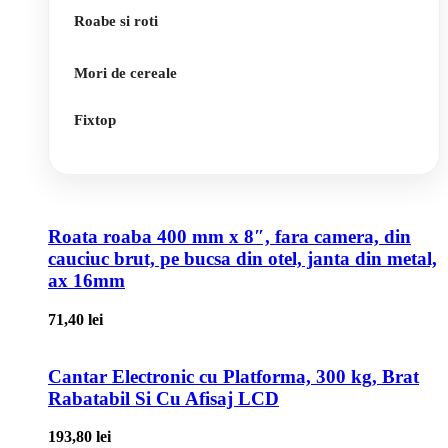
Roabe si roti
Mori de cereale
Fixtop
Roata roaba 400 mm x 8″, fara camera, din
cauciuc brut, pe bucsa din otel, janta din metal,
ax 16mm
71,40
lei
Cantar Electronic cu Platforma, 300 kg, Brat
Rabatabil Si Cu Afisaj LCD
193,80
lei