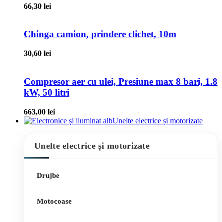
66,30
lei
Chinga camion, prindere clichet, 10m
30,60
lei
Compresor aer cu ulei, Presiune max 8 bari, 1.8
kW, 50 litri
663,00
lei
Unelte electrice și motorizate
Unelte electrice și motorizate
Drujbe
Motocoase