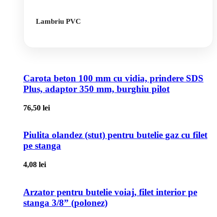
Lambriu PVC
Carota beton 100 mm cu vidia, prindere SDS
Plus, adaptor 350 mm, burghiu pilot
76,50
lei
Piulita olandez (stut) pentru butelie gaz cu filet
pe stanga
4,08
lei
Arzator pentru butelie voiaj, filet interior pe
stanga 3/8” (polonez)