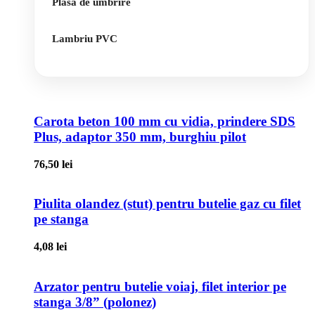
Plasa de umbrire
Lambriu PVC
Carota beton 100 mm cu vidia, prindere SDS
Plus, adaptor 350 mm, burghiu pilot
76,50
lei
Piulita olandez (stut) pentru butelie gaz cu filet
pe stanga
4,08
lei
Arzator pentru butelie voiaj, filet interior pe
stanga 3/8” (polonez)