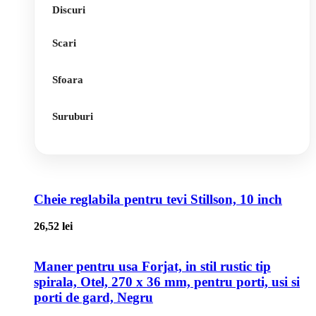
Discuri
Scari
Sfoara
Suruburi
Cheie reglabila pentru tevi Stillson, 10 inch
26,52
lei
Maner pentru usa Forjat, in stil rustic tip
spirala, Otel, 270 x 36 mm, pentru porti, usi si
porti de gard, Negru