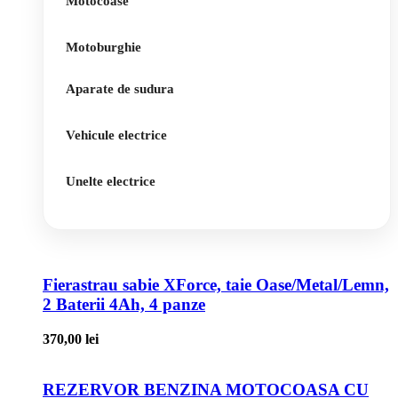
Motocoase
Motoburghie
Aparate de sudura
Vehicule electrice
Unelte electrice
Fierastrau sabie XForce, taie Oase/Metal/Lemn,
2 Baterii 4Ah, 4 panze
370,00
lei
REZERVOR BENZINA MOTOCOASA CU