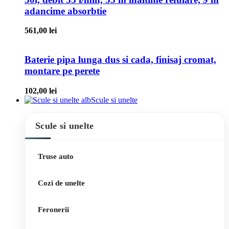
adancime absorbtie
561,00
lei
Baterie pipa lunga dus si cada, finisaj cromat,
montare pe perete
102,00
lei
Scule si unelte
Scule si unelte
Truse auto
Cozi de unelte
Feronerii