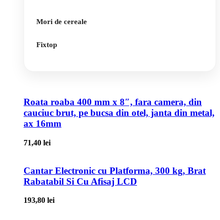
Mori de cereale
Fixtop
Roata roaba 400 mm x 8″, fara camera, din
cauciuc brut, pe bucsa din otel, janta din metal,
ax 16mm
71,40
lei
Cantar Electronic cu Platforma, 300 kg, Brat
Rabatabil Si Cu Afisaj LCD
193,80
lei