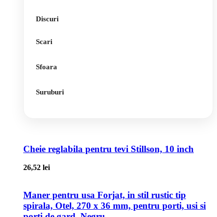
Discuri
Scari
Sfoara
Suruburi
Cheie reglabila pentru tevi Stillson, 10 inch
26,52
lei
Maner pentru usa Forjat, in stil rustic tip
spirala, Otel, 270 x 36 mm, pentru porti, usi si
porti de gard, Negru