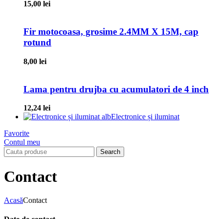
15,00
lei
Fir motocoasa, grosime 2.4MM X 15M, cap
rotund
8,00
lei
Lama pentru drujba cu acumulatori de 4 inch
12,24
lei
Electronice și iluminat
Favorite
Contul meu
Search
Contact
Acasă
Contact