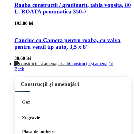
Roaba constructii / gradinarit, tabla vopsita, 80
L, ROATA penumatica 350-7
193,80
lei
Cauciuc cu Camera pentru roaba, cu valva
pentru ventil tip auto, 3,5 x 8″
30,60
lei
Construcții și amenajări
Back
Construcții și amenajări
Gaz
Zugravie
Plasa de umbrire