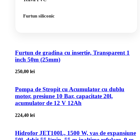
Furtun siliconic
Furtun de gradina cu insertie, Transparent 1
inch 50m (25mm)
250,00
lei
Pompa de Stropit cu Acumulator cu dublu
motor, presiune 10 Bar, capacitate 20l,
acumulator de 12 V 12Ah
224,40
lei
Hidrofor JET100L, 1500 W, vas de expansiune
50l, debit 55 l/min, 55 m inaltime refulare, 9 m