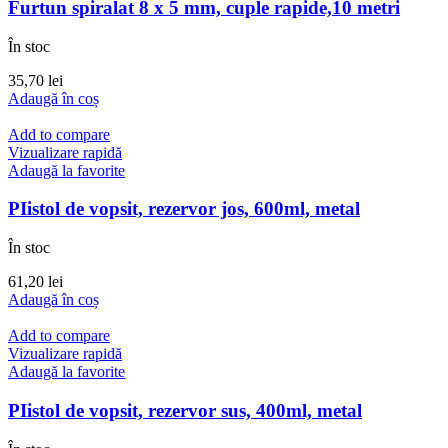
Furtun spiralat 8 x 5 mm, cuple rapide,10 metri
În stoc
35,70
lei
Adaugă în coș
Add to compare
Vizualizare rapidă
Adaugă la favorite
PIistol de vopsit, rezervor jos, 600ml, metal
În stoc
61,20
lei
Adaugă în coș
Add to compare
Vizualizare rapidă
Adaugă la favorite
PIistol de vopsit, rezervor sus, 400ml, metal