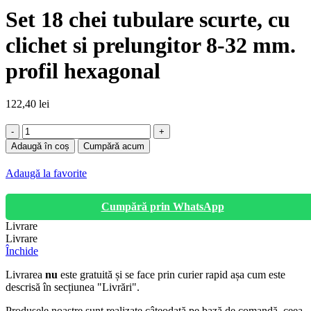
Set 18 chei tubulare scurte, cu
clichet si prelungitor 8-32 mm.
profil hexagonal
122,40
lei
Cantitate
Set
Adaugă în coș
Cumpără acum
18
chei
Adaugă la favorite
tubulare
scurte,
cu
Cumpără prin WhatsApp
clichet
Livrare
si
Livrare
prelungitor
Închide
8-
32
Livrarea
nu
este gratuită și se face prin curier rapid așa cum este
mm.
descrisă în secțiunea "Livrări".
profil
hexagonal
Produsele noastre sunt realizate câteodată pe bază de comandă, ceea