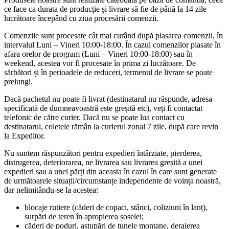
ce face ca durata de producție și livrare să fie de până la 14 zile
lucrătoare începând cu ziua procesării comenzii.
Comenzile sunt procesate cât mai curând după plasarea comenzii, în
intervalul Luni – Vineri 10:00-18:00. În cazul comenzilor plasate în
afara orelor de program (Luni – Vineri 10:00-18:00) sau în
weekend, acestea vor fi procesate în prima zi lucrătoare. De
sărbători și în perioadele de reduceri, termenul de livrare se poate
prelungi.
Dacă pachetul nu poate fi livrat (destinatarul nu răspunde, adresa
specificată de dumneavoastră este greșită etc), veți fi contactat
telefonic de către curier. Dacă nu se poate lua contact cu
destinatarul, coletele rămân la curierul zonal 7 zile, după care revin
la Expeditor.
Nu suntem răspunzători pentru expedieri întârziate, pierderea,
distrugerea, deteriorarea, ne livrarea sau livrarea greșită a unei
expedieri sau a unei părți din aceasta în cazul în care sunt generate
de următoarele situații/circumstanțe independente de voința noastră,
dar nelimitându-se la acestea:
blocaje rutiere (căderi de copaci, stânci, coliziuni în lanț),
surpări de teren în apropierea șoselei;
căderi de poduri, astupări de tunele montane, deraierea