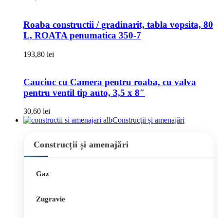
Roaba constructii / gradinarit, tabla vopsita, 80
L, ROATA penumatica 350-7
193,80
lei
Cauciuc cu Camera pentru roaba, cu valva
pentru ventil tip auto, 3,5 x 8″
30,60
lei
Construcții și amenajări
Construcții și amenajări
Gaz
Zugravie