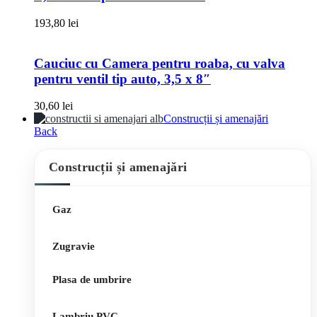
193,80
lei
Cauciuc cu Camera pentru roaba, cu valva
pentru ventil tip auto, 3,5 x 8″
30,60
lei
Construcții și amenajări
Back
Construcții și amenajări
Gaz
Zugravie
Plasa de umbrire
Lambriu PVC