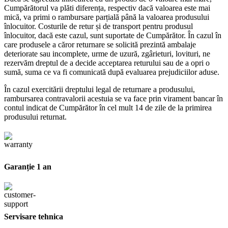
Cumpărătorul va plăti diferența, respectiv dacă valoarea este mai
mică, va primi o rambursare parțială până la valoarea produsului
înlocuitor. Costurile de retur și de transport pentru produsul
înlocuitor, dacă este cazul, sunt suportate de Cumpărător. În cazul în
care produsele a căror returnare se solicită prezintă ambalaje
deteriorate sau incomplete, urme de uzură, zgârieturi, lovituri, ne
rezervăm dreptul de a decide acceptarea returului sau de a opri o
sumă, suma ce va fi comunicată după evaluarea prejudiciilor aduse.
În cazul exercitării dreptului legal de returnare a produsului,
rambursarea contravalorii acestuia se va face prin virament bancar în
contul indicat de Cumpărător în cel mult 14 de zile de la primirea
produsului returnat.
Garanție 1 an
Servisare tehnica