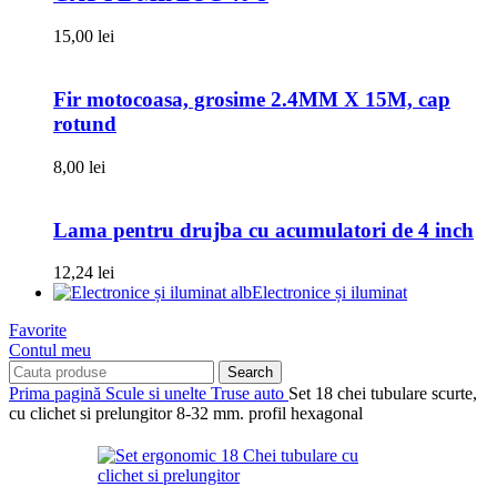
15,00
lei
Fir motocoasa, grosime 2.4MM X 15M, cap
rotund
8,00
lei
Lama pentru drujba cu acumulatori de 4 inch
12,24
lei
Electronice și iluminat
Favorite
Contul meu
Search
Prima pagină
Scule si unelte
Truse auto
Set 18 chei tubulare scurte,
cu clichet si prelungitor 8-32 mm. profil hexagonal