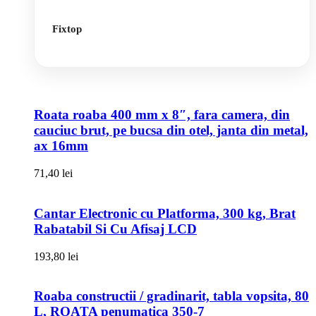
Fixtop
Roata roaba 400 mm x 8″, fara camera, din
cauciuc brut, pe bucsa din otel, janta din metal,
ax 16mm
71,40
lei
Cantar Electronic cu Platforma, 300 kg, Brat
Rabatabil Si Cu Afisaj LCD
193,80
lei
Roaba constructii / gradinarit, tabla vopsita, 80
L, ROATA penumatica 350-7