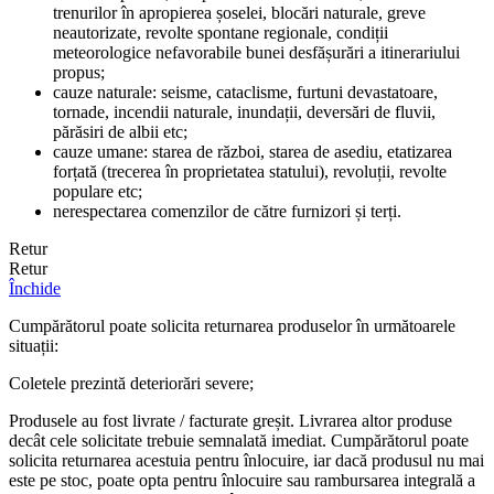
trenurilor în apropierea șoselei, blocări naturale, greve
neautorizate, revolte spontane regionale, condiții
meteorologice nefavorabile bunei desfășurări a itinerariului
propus;
cauze naturale: seisme, cataclisme, furtuni devastatoare,
tornade, incendii naturale, inundații, deversări de fluvii,
părăsiri de albii etc;
cauze umane: starea de război, starea de asediu, etatizarea
forțată (trecerea în proprietatea statului), revoluții, revolte
populare etc;
nerespectarea comenzilor de către furnizori și terți.
Retur
Retur
Închide
Cumpărătorul poate solicita returnarea produselor în următoarele
situații:
Coletele prezintă deteriorări severe;
Produsele au fost livrate / facturate greșit. Livrarea altor produse
decât cele solicitate trebuie semnalată imediat. Cumpărătorul poate
solicita returnarea acestuia pentru înlocuire, iar dacă produsul nu mai
este pe stoc, poate opta pentru înlocuire sau rambursarea integrală a