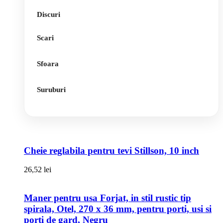
Discuri
Scari
Sfoara
Suruburi
Cheie reglabila pentru tevi Stillson, 10 inch
26,52
lei
Maner pentru usa Forjat, in stil rustic tip
spirala, Otel, 270 x 36 mm, pentru porti, usi si
porti de gard, Negru