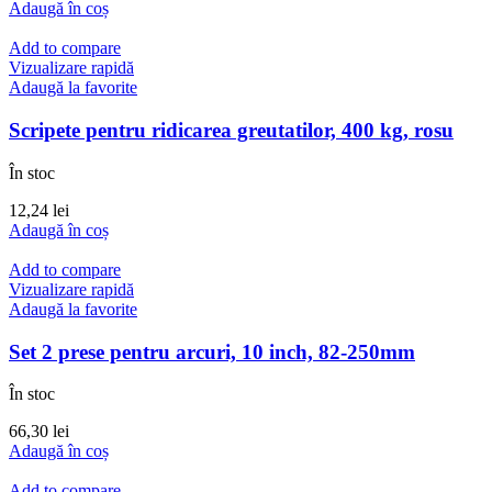
Adaugă în coș
Add to compare
Vizualizare rapidă
Adaugă la favorite
Scripete pentru ridicarea greutatilor, 400 kg, rosu
În stoc
12,24
lei
Adaugă în coș
Add to compare
Vizualizare rapidă
Adaugă la favorite
Set 2 prese pentru arcuri, 10 inch, 82-250mm
În stoc
66,30
lei
Adaugă în coș
Add to compare