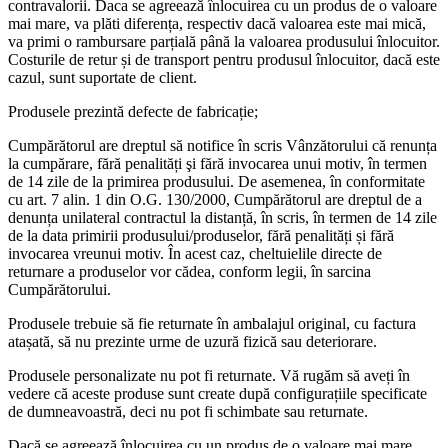
contravalorii. Daca se agreează înlocuirea cu un produs de o valoare
mai mare, va plăti diferența, respectiv dacă valoarea este mai mică,
va primi o rambursare parțială până la valoarea produsului înlocuitor.
Costurile de retur și de transport pentru produsul înlocuitor, dacă este
cazul, sunt suportate de client.
Produsele prezintă defecte de fabricație;
Cumpărătorul are dreptul să notifice în scris Vânzătorului că renunța
la cumpărare, fără penalități şi fără invocarea unui motiv, în termen
de 14 zile de la primirea produsului. De asemenea, în conformitate
cu art. 7 alin. 1 din O.G. 130/2000, Cumpărătorul are dreptul de a
denunța unilateral contractul la distanță, în scris, în termen de 14 zile
de la data primirii produsului/produselor, fără penalități și fără
invocarea vreunui motiv. În acest caz, cheltuielile directe de
returnare a produselor vor cădea, conform legii, în sarcina
Cumpărătorului.
Produsele trebuie să fie returnate în ambalajul original, cu factura
atașată, să nu prezinte urme de uzură fizică sau deteriorare.
Produsele personalizate nu pot fi returnate. Vă rugăm să aveți în
vedere că aceste produse sunt create după configurațiile specificate
de dumneavoastră, deci nu pot fi schimbate sau returnate.
Dacă se agreează înlocuirea cu un produs de o valoare mai mare,