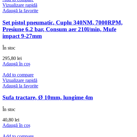
Vizualizare rapidă
Adaugă la favorite
Set pistol pneumatic, Cuplu 340NM, 7000RPM,
Presiune 6.2 bar, Consum aer 210l/min, Mufe
impact 9-27mm
În stoc
295,80
lei
Adaugă în coș
Add to compare
Vizualizare rapidă
Adaugă la favorite
Sufa tractare, Ø 10mm, lungime 4m
În stoc
40,80
lei
Adaugă în coș
Add to compare