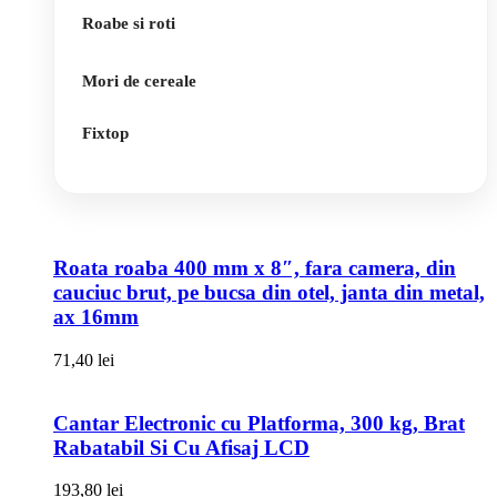
Roabe si roti
Mori de cereale
Fixtop
Roata roaba 400 mm x 8″, fara camera, din
cauciuc brut, pe bucsa din otel, janta din metal,
ax 16mm
71,40
lei
Cantar Electronic cu Platforma, 300 kg, Brat
Rabatabil Si Cu Afisaj LCD
193,80
lei