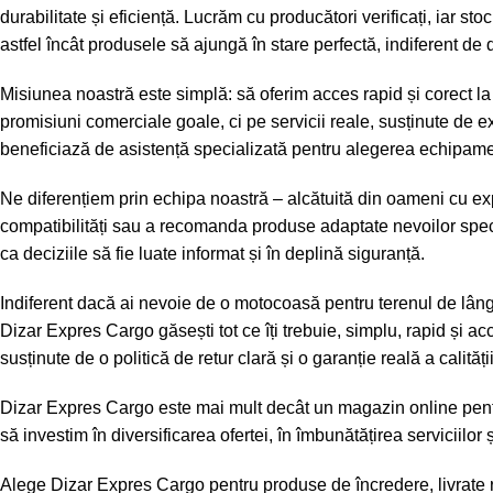
durabilitate și eficiență. Lucrăm cu producători verificați, iar sto
astfel încât produsele să ajungă în stare perfectă, indiferent de 
Misiunea noastră este simplă: să oferim acces rapid și corect l
promisiuni comerciale goale, ci pe servicii reale, susținute de 
beneficiază de asistență specializată pentru alegerea echipament
Ne diferențiem prin echipa noastră – alcătuită din oameni cu exp
compatibilități sau a recomanda produse adaptate nevoilor specifi
ca deciziile să fie luate informat și în deplină siguranță.
Indiferent dacă ai nevoie de o motocoasă pentru terenul de lângă
Dizar Expres Cargo găsești tot ce îți trebuie, simplu, rapid și 
susținute de o politică de retur clară și o garanție reală a calității
Dizar Expres Cargo este mai mult decât un magazin online pentru 
să investim în diversificarea ofertei, în îmbunătățirea serviciilo
Alege Dizar Expres Cargo pentru produse de încredere, livrate 