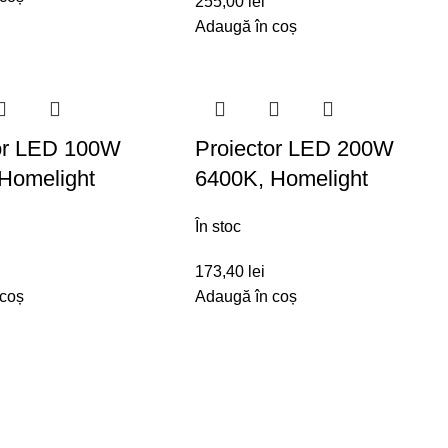
255,00
lei
Adaugă în coș
or LED 100W
Proiector LED 200W
Homelight
6400K, Homelight
În stoc
173,40
lei
 coș
Adaugă în coș