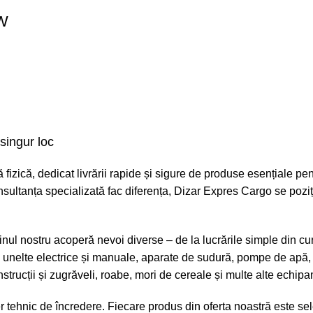
0W
singur loc
fizică, dedicat livrării rapide și sigure de produse esențiale pen
 consultanța specializată fac diferența, Dizar Expres Cargo se poz
l nostru acoperă nevoi diverse – de la lucrările simple din cur
ici unelte electrice și manuale, aparate de sudură, pompe de apă,
construcții și zugrăveli, roabe, mori de cereale și multe alte ech
ehnic de încredere. Fiecare produs din oferta noastră este sel