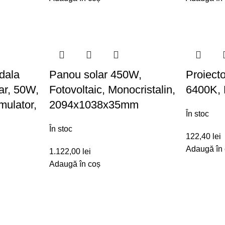
dala
Panou solar 450W,
Proiect
ar, 50W,
Fotovoltaic, Monocristalin,
6400K, 
mulator,
2094x1038x35mm
În stoc
În stoc
122,40
lei
Adaugă în
1.122,00
lei
Adaugă în coș