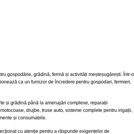
tru gospodărie, grădină, fermă și activități meșteșugărești. Într-o
iționează ca un furnizor de încredere pentru gospodari, fermieri,
te și grădină până la amenajări complexe, reparații
 motocoase, drujbe, truse auto, sisteme complete pentru irigații,
ipamente și consumabile.
ecționat cu atenție pentru a răspunde exigențelor de