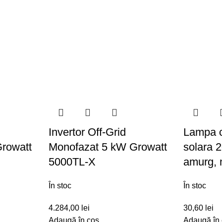
Invertor Off-Grid
Lampa c
rowatt
Monofazat 5 kW Growatt
solara 
5000TL-X
amurg, 
În stoc
În stoc
4.284,00
lei
30,60
lei
Adaugă în coș
Adaugă în