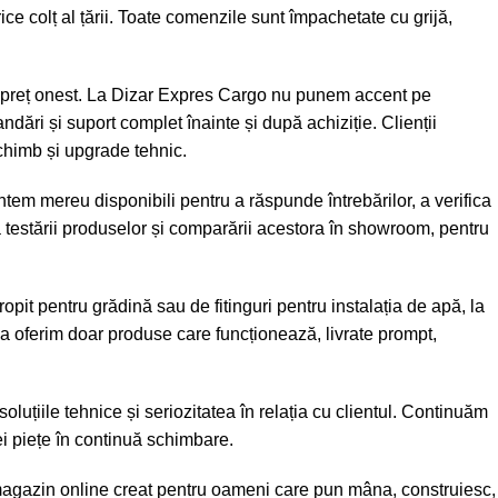
rice colț al țării. Toate comenzile sunt împachetate cu grijă,
ate-preț onest. La Dizar Expres Cargo nu punem accent pe
ări și suport complet înainte și după achiziție. Clienții
schimb și upgrade tehnic.
tem mereu disponibili pentru a răspunde întrebărilor, a verifica
a testării produselor și comparării acestora în showroom, pentru
it pentru grădină sau de fitinguri pentru instalația de apă, la
ea oferim doar produse care funcționează, livrate prompt,
uțiile tehnice și seriozitatea în relația cu clientul. Continuăm
nei piețe în continuă schimbare.
magazin online creat pentru oameni care pun mâna, construiesc,