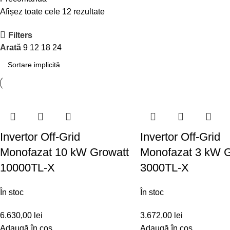
Afișez toate cele 12 rezultate
Filters
Arată
9
12
18
24
Invertor Off-Grid
Invertor Off-Grid
Monofazat 10 kW Growatt
Monofazat 3 kW G
10000TL-X
3000TL-X
În stoc
În stoc
6.630,00
lei
3.672,00
lei
Adaugă în coș
Adaugă în coș