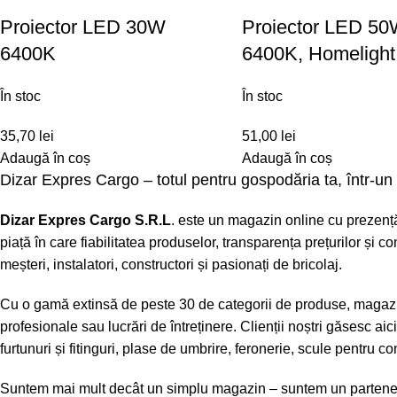
Proiector LED 30W
Proiector LED 5
6400K
6400K, Homelight
În stoc
În stoc
35,70
lei
51,00
lei
Adaugă în coș
Adaugă în coș
Dizar Expres Cargo – totul pentru gospodăria ta, într-un 
Dizar Expres Cargo S.R.L
. este un magazin online cu prezență 
piață în care fiabilitatea produselor, transparența prețurilor și
meșteri, instalatori, constructori și pasionați de bricolaj.
Cu o gamă extinsă de peste 30 de categorii de produse, magazinu
profesionale sau lucrări de întreținere. Clienții noștri găsesc a
furtunuri și fitinguri, plase de umbrire, feronerie, scule pentru 
Suntem mai mult decât un simplu magazin – suntem un partener t