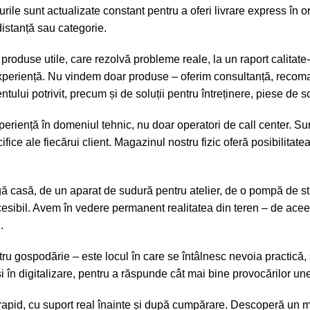
curile sunt actualizate constant pentru a oferi livrare express în o
distanță sau categorie.
a produse utile, care rezolvă probleme reale, la un raport calit
experiență. Nu vindem doar produse – oferim consultanță, recomand
ului potrivit, precum și de soluții pentru întreținere, piese de 
eriență în domeniul tehnic, nu doar operatori de call center. Sun
ce ale fiecărui client. Magazinul nostru fizic oferă posibilitate
 casă, de un aparat de sudură pentru atelier, de o pompă de strop
accesibil. Avem în vedere permanent realitatea din teren – de ace
.
gospodărie – este locul în care se întâlnesc nevoia practică, sol
r și în digitalizare, pentru a răspunde cât mai bine provocărilor u
rapid, cu suport real înainte și după cumpărare. Descoperă un 