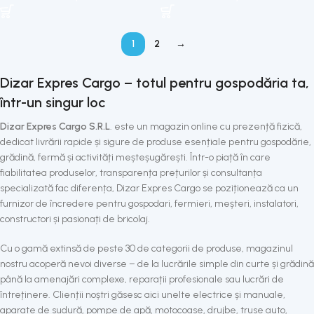
1
2
→
Dizar Expres Cargo – totul pentru gospodăria ta,
într-un singur loc
Dizar Expres Cargo S.R.L
. este un magazin online cu prezență fizică,
dedicat livrării rapide și sigure de produse esențiale pentru gospodărie,
grădină, fermă și activități meșteșugărești. Într-o piață în care
fiabilitatea produselor, transparența prețurilor și consultanța
specializată fac diferența, Dizar Expres Cargo se poziționează ca un
furnizor de încredere pentru gospodari, fermieri, meșteri, instalatori,
constructori și pasionați de bricolaj.
Cu o gamă extinsă de peste 30 de categorii de produse, magazinul
nostru acoperă nevoi diverse – de la lucrările simple din curte și grădină
până la amenajări complexe, reparații profesionale sau lucrări de
întreținere. Clienții noștri găsesc aici unelte electrice și manuale,
aparate de sudură, pompe de apă, motocoase, drujbe, truse auto,