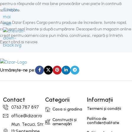
pentru a răspunde cât mai bine provocărilor unei piețe în continuă
Citește
schimbare.
mai
Alege Dizar Expres Cargo pentru produse de încredere, livrate rapid,
mult
cu suport real înainte și după cumpărare. Descoperă un magazin online
creat pentru oameni care pun mâna, construiesc, repară și întrețin.
Exact când ai nevoie.
Urmărește-ne pe:
Contact
Categorii
Informații
0763 787 897
Termeni și condiții
Casa si gradina
office@dizar.ro
Politica de
Construcții și
confidențialitate
amenajări
Mun. Tecuci, Str.
13 Septembrie