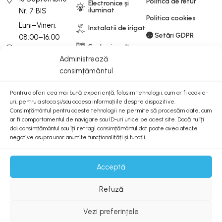
Politica de retur
Electronice și
iluminat
Nr. 7 BIS
Politica cookies
Luni–Vineri:
Instalatii de irigat
Setări GDPR
08:00–16:00
Scule si unelte
Sâmbătă-
Administrează
Duminică: 08:00-
Unelte electrice și
consimțământul
motorizate
13:00
Pentru a oferi cea mai bună experiență, folosim tehnologii, cum ar fi cookie-
Newsletter
uri, pentru a stoca și/sau accesa informațiile despre dispozitive.
Consimțământul pentru aceste tehnologii ne permite să procesăm date, cum
Abonează-te la Newsletterul nostru și fii la curent cu
ar fi comportamentul de navigare sau ID-uri unice pe acest site. Dacă nu îți
ultimele noutăți.
dai consimțământul sau îți retragi consimțământul dat poate avea afecte
negative asupra unor anumite funcționalități și funcții.
ANPC
Acceptă
Refuză
Vezi preferințele