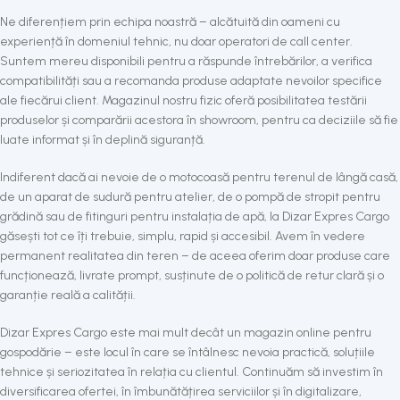
Ne diferențiem prin echipa noastră – alcătuită din oameni cu
experiență în domeniul tehnic, nu doar operatori de call center.
Suntem mereu disponibili pentru a răspunde întrebărilor, a verifica
compatibilități sau a recomanda produse adaptate nevoilor specifice
ale fiecărui client. Magazinul nostru fizic oferă posibilitatea testării
produselor și comparării acestora în showroom, pentru ca deciziile să fie
luate informat și în deplină siguranță.
Indiferent dacă ai nevoie de o motocoasă pentru terenul de lângă casă,
de un aparat de sudură pentru atelier, de o pompă de stropit pentru
grădină sau de fitinguri pentru instalația de apă, la Dizar Expres Cargo
găsești tot ce îți trebuie, simplu, rapid și accesibil. Avem în vedere
permanent realitatea din teren – de aceea oferim doar produse care
funcționează, livrate prompt, susținute de o politică de retur clară și o
garanție reală a calității.
Dizar Expres Cargo este mai mult decât un magazin online pentru
gospodărie – este locul în care se întâlnesc nevoia practică, soluțiile
tehnice și seriozitatea în relația cu clientul. Continuăm să investim în
diversificarea ofertei, în îmbunătățirea serviciilor și în digitalizare,