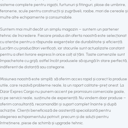
sisteme complete pentru irigații, furtunuri și fitinguri, plase de umbrire,
feronerie, scule pentru construcții și zugrăveli, roabe, mori de cereale și
multe alte echipamente și consumabile.
Suntem mai mult decât un simplu magazin – suntem un partener
tehnic de încredere. Fiecare produs din oferta noastră este selecționat
cu atenție pentru a răspunde exigențelor de durabilitate și eficiență.
Lucrăm cu producători verificați, iar stocurile sunt actualizate constant
pentru a oferi livrare express în orice colț al țării. Toate comenzile sunt
împachetate cu grijă, astfel încât produsele să ajungă în stare perfectă,
indiferent de distanță sau categorie.
Misiunea noastră este simplă: să oferim acces rapid și corect la produse
utile, care rezolvă probleme reale, la un raport calitate-preț onest. La
Dizar Expres Cargo nu punem accent pe promisiuni comerciale goale,
ci pe servicii reale, susținute de experiență. Nu vindem doar produse –
oferim consultanță, recomandări și suport complet înainte și după
achiziție. Clienții beneficiază de asistență specializată pentru
alegerea echipamentului potrivit, precum și de soluții pentru
întreținere, piese de schimb și upgrade tehnic.