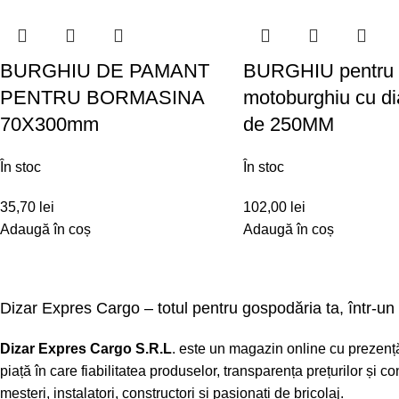
BURGHIU DE PAMANT
BURGHIU pentru
PENTRU BORMASINA
motoburghiu cu d
70X300mm
de 250MM
În stoc
În stoc
35,70
lei
102,00
lei
Adaugă în coș
Adaugă în coș
Dizar Expres Cargo – totul pentru gospodăria ta, într-un 
Dizar Expres Cargo S.R.L
. este un magazin online cu prezență 
piață în care fiabilitatea produselor, transparența prețurilor și
meșteri, instalatori, constructori și pasionați de bricolaj.