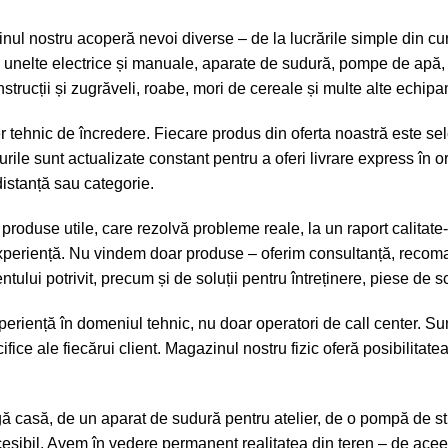
l nostru acoperă nevoi diverse – de la lucrările simple din cur
ici unelte electrice și manuale, aparate de sudură, pompe de apă,
construcții și zugrăveli, roabe, mori de cereale și multe alte ech
ehnic de încredere. Fiecare produs din oferta noastră este sel
curile sunt actualizate constant pentru a oferi livrare express în o
distanță sau categorie.
a produse utile, care rezolvă probleme reale, la un raport calit
experiență. Nu vindem doar produse – oferim consultanță, recomand
ului potrivit, precum și de soluții pentru întreținere, piese de 
eriență în domeniul tehnic, nu doar operatori de call center. Sun
ce ale fiecărui client. Magazinul nostru fizic oferă posibilitate
 casă, de un aparat de sudură pentru atelier, de o pompă de strop
accesibil. Avem în vedere permanent realitatea din teren – de ace