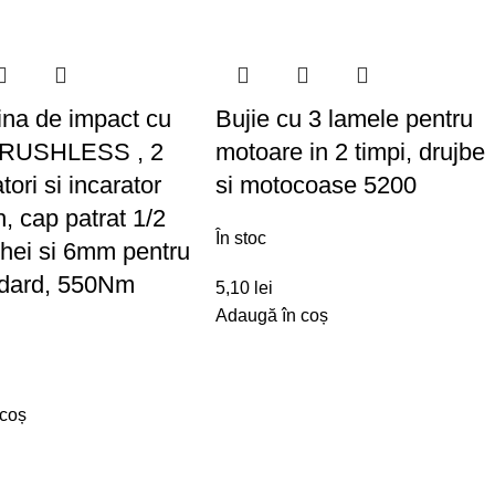
na de impact cu
Bujie cu 3 lamele pentru
BRUSHLESS , 2
motoare in 2 timpi, drujbe
ori si incarator
si motocoase 5200
, cap patrat 1/2
În stoc
chei si 6mm pentru
andard, 550Nm
5,10
lei
Adaugă în coș
 coș