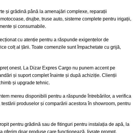
te și grădină până la amenajări complexe, reparații
 motocoase, drujbe, truse auto, sisteme complete pentru irigații,
ipamente și consumabile.
ecționat cu atenție pentru a răspunde exigențelor de
rice colț al țării. Toate comenzile sunt împachetate cu grijă,
ate-preț onest. La Dizar Expres Cargo nu punem accent pe
ări și suport complet înainte și după achiziție. Clienții
schimb și upgrade tehnic.
tem mereu disponibili pentru a răspunde întrebărilor, a verifica
a testării produselor și comparării acestora în showroom, pentru
it pentru grădină sau de fitinguri pentru instalația de apă, la
ea oferim doar produse care funcționează, livrate prompt,