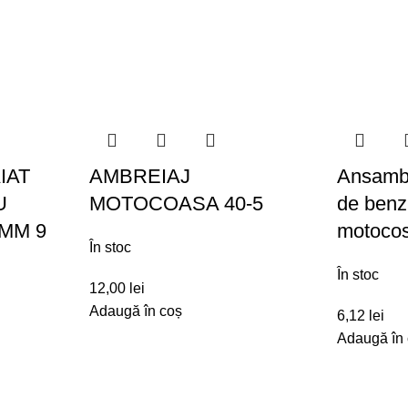
IAT
AMBREIAJ
Ansamblu
U
MOTOCOASA 40-5
de benz
MM 9
motocos
În stoc
În stoc
12,00
lei
Adaugă în coș
6,12
lei
Adaugă în