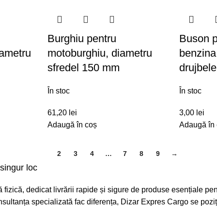
Burghiu pentru
Buson p
iametru
motoburghiu, diametru
benzina 
sfredel 150 mm
drujbel
În stoc
În stoc
61,20
lei
3,00
lei
Adaugă în coș
Adaugă în
1
2
3
4
…
7
8
9
→
singur loc
fizică, dedicat livrării rapide și sigure de produse esențiale pen
 consultanța specializată fac diferența, Dizar Expres Cargo se poz