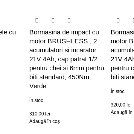
ele cu
Bormasina de impact cu
Bormasi
motor BRUSHLESS , 2
motor 
acumulatori si incarator
acumulat
21V 4Ah, cap patrat 1/2
21V 4Ah
pentru chei si 6mm pentru
pentru 
biti standard, 450Nm,
biti st
Verde
În stoc
În stoc
320,00
lei
Adaugă în
310,00
lei
Adaugă în coș