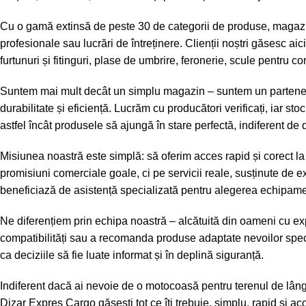
Cu o gamă extinsă de peste 30 de categorii de produse, magazinu
profesionale sau lucrări de întreținere. Clienții noștri găsesc a
furtunuri și fitinguri, plase de umbrire, feronerie, scule pentru 
Suntem mai mult decât un simplu magazin – suntem un partener t
durabilitate și eficiență. Lucrăm cu producători verificați, iar sto
astfel încât produsele să ajungă în stare perfectă, indiferent de 
Misiunea noastră este simplă: să oferim acces rapid și corect l
promisiuni comerciale goale, ci pe servicii reale, susținute de 
beneficiază de asistență specializată pentru alegerea echipament
Ne diferențiem prin echipa noastră – alcătuită din oameni cu exp
compatibilități sau a recomanda produse adaptate nevoilor specifi
ca deciziile să fie luate informat și în deplină siguranță.
Indiferent dacă ai nevoie de o motocoasă pentru terenul de lângă
Dizar Expres Cargo găsești tot ce îți trebuie, simplu, rapid și 