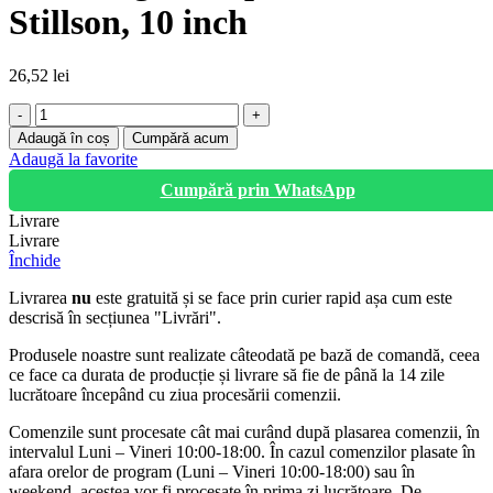
Stillson, 10 inch
26,52
lei
Cantitate
Cheie
Adaugă în coș
Cumpără acum
reglabila
Adaugă la favorite
pentru
Cumpără prin WhatsApp
tevi
Stillson,
Livrare
10
Livrare
inch
Închide
Livrarea
nu
este gratuită și se face prin curier rapid așa cum este
descrisă în secțiunea "Livrări".
Produsele noastre sunt realizate câteodată pe bază de comandă, ceea
ce face ca durata de producție și livrare să fie de până la 14 zile
lucrătoare începând cu ziua procesării comenzii.
Comenzile sunt procesate cât mai curând după plasarea comenzii, în
intervalul Luni – Vineri 10:00-18:00. În cazul comenzilor plasate în
afara orelor de program (Luni – Vineri 10:00-18:00) sau în
weekend, acestea vor fi procesate în prima zi lucrătoare. De