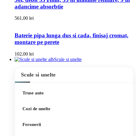
adancime absorbtie
561,00
lei
Baterie pipa lunga dus si cada, finisaj cromat,
montare pe perete
102,00
lei
Scule si unelte
Scule si unelte
Truse auto
Cozi de unelte
Feronerii