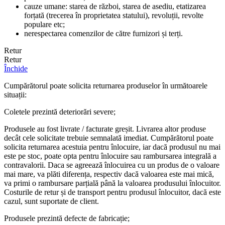
cauze umane: starea de război, starea de asediu, etatizarea
forțată (trecerea în proprietatea statului), revoluții, revolte
populare etc;
nerespectarea comenzilor de către furnizori și terți.
Retur
Retur
Închide
Cumpărătorul poate solicita returnarea produselor în următoarele
situații:
Coletele prezintă deteriorări severe;
Produsele au fost livrate / facturate greșit. Livrarea altor produse
decât cele solicitate trebuie semnalată imediat. Cumpărătorul poate
solicita returnarea acestuia pentru înlocuire, iar dacă produsul nu mai
este pe stoc, poate opta pentru înlocuire sau rambursarea integrală a
contravalorii. Daca se agreează înlocuirea cu un produs de o valoare
mai mare, va plăti diferența, respectiv dacă valoarea este mai mică,
va primi o rambursare parțială până la valoarea produsului înlocuitor.
Costurile de retur și de transport pentru produsul înlocuitor, dacă este
cazul, sunt suportate de client.
Produsele prezintă defecte de fabricație;