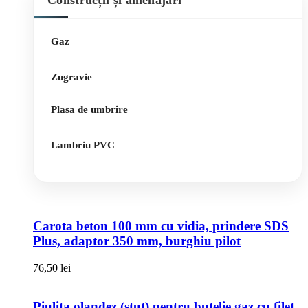
Construcții și amenajări
Gaz
Zugravie
Plasa de umbrire
Lambriu PVC
Carota beton 100 mm cu vidia, prindere SDS
Plus, adaptor 350 mm, burghiu pilot
76,50
lei
Piulita olandez (stut) pentru butelie gaz cu filet