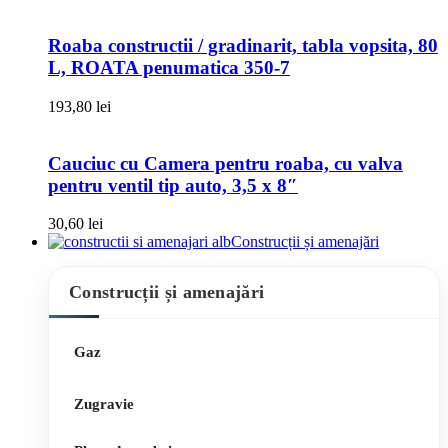
Roaba constructii / gradinarit, tabla vopsita, 80
L, ROATA penumatica 350-7
193,80
lei
Cauciuc cu Camera pentru roaba, cu valva
pentru ventil tip auto, 3,5 x 8″
30,60
lei
Construcții și amenajări
Construcții și amenajări
Gaz
Zugravie