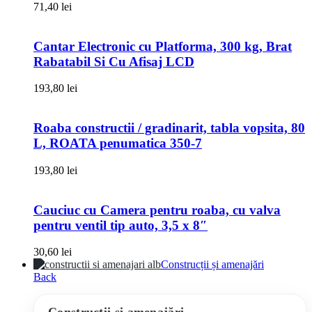
71,40
lei
Cantar Electronic cu Platforma, 300 kg, Brat
Rabatabil Si Cu Afisaj LCD
193,80
lei
Roaba constructii / gradinarit, tabla vopsita, 80
L, ROATA penumatica 350-7
193,80
lei
Cauciuc cu Camera pentru roaba, cu valva
pentru ventil tip auto, 3,5 x 8″
30,60
lei
Construcții și amenajări
Back