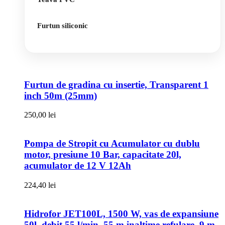
Furtun siliconic
Furtun de gradina cu insertie, Transparent 1
inch 50m (25mm)
250,00
lei
Pompa de Stropit cu Acumulator cu dublu
motor, presiune 10 Bar, capacitate 20l,
acumulator de 12 V 12Ah
224,40
lei
Hidrofor JET100L, 1500 W, vas de expansiune
50l, debit 55 l/min, 55 m inaltime refulare, 9 m