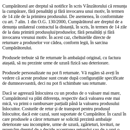
Cumpărătorul are dreptul să notifice în scris Vânzătorului că renunța
la cumpărare, fără penalități şi fără invocarea unui motiv, în termen
de 14 zile de la primirea produsului. De asemenea, în conformitate
cu art. 7 alin. 1 din O.G. 130/2000, Cumpărătorul are dreptul de a
denunța unilateral contractul la distanță, în scris, în termen de 14 zile
de la data primirii produsului/produselor, fără penalități și fără
invocarea vreunui motiv. În acest caz, cheltuielile directe de
returnare a produselor vor cădea, conform legii, în sarcina
Cumpărătorului.
Produsele trebuie să fie returnate în ambalajul original, cu factura
atașată, să nu prezinte urme de uzură fizică sau deteriorare.
Produsele personalizate nu pot fi returnate. Vă rugăm să aveți în
vedere că aceste produse sunt create după configurațiile specificate
de dumneavoastră, deci nu pot fi schimbate sau returnate.
Dacă se agreează înlocuirea cu un produs de o valoare mai mare,
Cumpărătorul va plăti diferența, respectiv dacă valoarea este mai
mică, va primi o rambursare parțială până la valoarea produsului
înlocuitor. Costurile de retur și de transport pentru produsul
înlocuitor, dacă este cazul, sunt suportate de Cumpărător. În cazul în
care produsele a căror returnare se solicită prezintă ambalaje
deteriorate sau incomplete, urme de uzură, zgârieturi, lovituri, ne
rezervăm dreptul de a decide acceptarea returului sau de a opri o