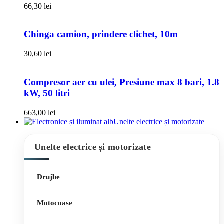
66,30
lei
Chinga camion, prindere clichet, 10m
30,60
lei
Compresor aer cu ulei, Presiune max 8 bari, 1.8
kW, 50 litri
663,00
lei
Unelte electrice și motorizate
Unelte electrice și motorizate
Drujbe
Motocoase