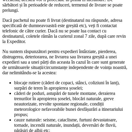
sărbători și în perioadele de reduceri, termenul de livrare se poate
prelungi.
Dacă pachetul nu poate fi livrat (destinatarul nu răspunde, adresa
specificată de dumneavoastră este greșită etc), veți fi contactat
telefonic de către curier. Dacă nu se poate lua contact cu
destinatarul, coletele rămân la curierul zonal 7 zile, după care revin
la Expeditor.
Nu suntem răspunzători pentru expedieri întârziate, pierderea,
distrugerea, deteriorarea, ne livrarea sau livrarea greșită a unei
expedieri sau a unei părți din aceasta în cazul în care sunt generate
de următoarele situații/circumstanțe independente de voința noastră,
dar nelimitându-se la acestea:
blocaje rutiere (căderi de copaci, stânci, coliziuni în lanț),
surpări de teren în apropierea șoselei;
căderi de poduri, astupări de tunele montane, deraierea
trenurilor în apropierea șoselei, blocări naturale, greve
neautorizate, revolte spontane regionale, condiții
meteorologice nefavorabile bunei desfășurări a itinerariului
propus;
cauze naturale: seisme, cataclisme, furtuni devastatoare,
tornade, incendii naturale, inundații, deversări de fluvii,
părăsiri de albii etc;