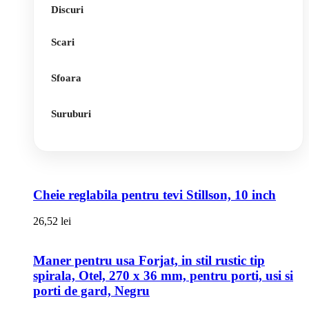
Discuri
Scari
Sfoara
Suruburi
Cheie reglabila pentru tevi Stillson, 10 inch
26,52
lei
Maner pentru usa Forjat, in stil rustic tip
spirala, Otel, 270 x 36 mm, pentru porti, usi si
porti de gard, Negru