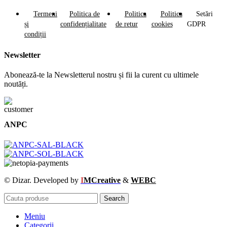
Termeni
Politica de
Politica
Politica
Setări
și
confidențialitate
de retur
cookies
GDPR
condiții
Newsletter
Abonează-te la Newsletterul nostru și fii la curent cu ultimele
noutăți.
ANPC
© Dizar. Developed by
I
MCreative
&
WEBC
Search
Meniu
Categorii