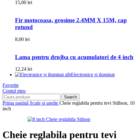
15,00
lei
Fir motocoasa, grosime 2.4MM X 15M, cap
rotund
8,00
lei
Lama pentru drujba cu acumulatori de 4 inch
12,24
lei
Electronice și iluminat
Favorite
Contul meu
Search
Prima pagină
Scule si unelte
Cheie reglabila pentru tevi Stillson, 10
inch
Cheie reglabila pentru tevi