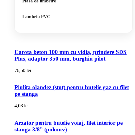
Plasa de umbrire
Lambriu PVC
Carota beton 100 mm cu vidia, prindere SDS
Plus, adaptor 350 mm, burghiu pilot
76,50
lei
Piulita olandez (stut) pentru butelie gaz cu filet
pe stanga
4,08
lei
Arzator pentru butelie voiaj, filet interior pe
stanga 3/8” (polonez)