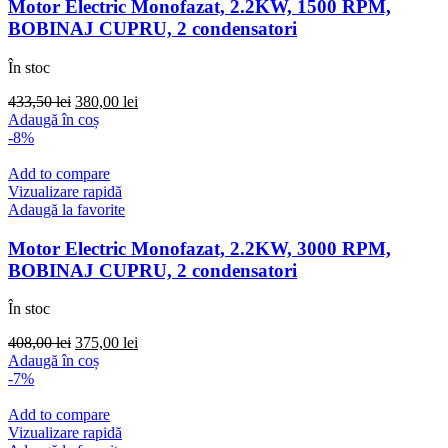
Motor Electric Monofazat, 2.2KW, 1500 RPM,
BOBINAJ CUPRU, 2 condensatori
În stoc
Prețul
Prețul
433,50
lei
380,00
lei
inițial
curent
Adaugă în coș
a
este:
-8%
fost:
380,00 lei.
433,50 lei.
Add to compare
Vizualizare rapidă
Adaugă la favorite
Motor Electric Monofazat, 2.2KW, 3000 RPM,
BOBINAJ CUPRU, 2 condensatori
În stoc
Prețul
Prețul
408,00
lei
375,00
lei
inițial
curent
Adaugă în coș
a
este:
-7%
fost:
375,00 lei.
408,00 lei.
Add to compare
Vizualizare rapidă