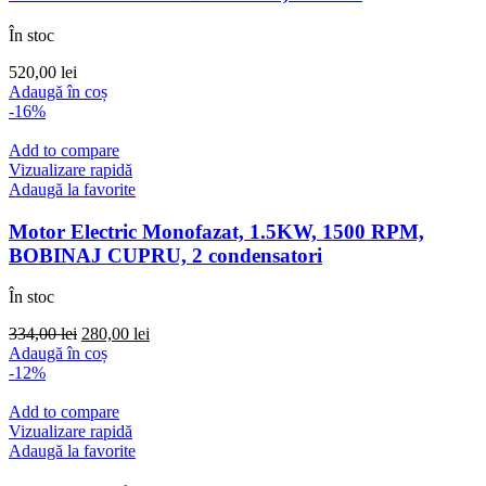
În stoc
520,00
lei
Adaugă în coș
-16%
Add to compare
Vizualizare rapidă
Adaugă la favorite
Motor Electric Monofazat, 1.5KW, 1500 RPM,
BOBINAJ CUPRU, 2 condensatori
În stoc
Prețul
Prețul
334,00
lei
280,00
lei
inițial
curent
Adaugă în coș
a
este:
-12%
fost:
280,00 lei.
334,00 lei.
Add to compare
Vizualizare rapidă
Adaugă la favorite