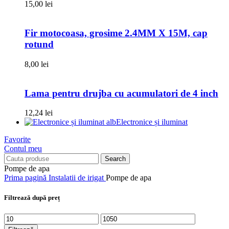
15,00
lei
Fir motocoasa, grosime 2.4MM X 15M, cap
rotund
8,00
lei
Lama pentru drujba cu acumulatori de 4 inch
12,24
lei
Electronice și iluminat
Favorite
Contul meu
Search
Pompe de apa
Prima pagină
Instalatii de irigat
Pompe de apa
Filtrează după preț
Preț
Preț
minim
maxim