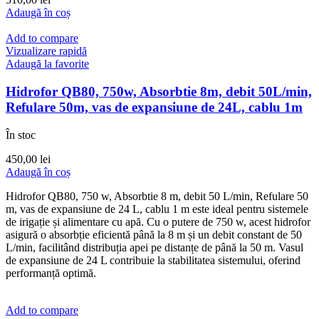
Adaugă în coș
Add to compare
Vizualizare rapidă
Adaugă la favorite
Hidrofor QB80, 750w, Absorbtie 8m, debit 50L/min,
Refulare 50m, vas de expansiune de 24L, cablu 1m
În stoc
450,00
lei
Adaugă în coș
Hidrofor QB80, 750 w, Absorbtie 8 m, debit 50 L/min, Refulare 50
m, vas de expansiune de 24 L, cablu 1 m este ideal pentru sistemele
de irigație și alimentare cu apă. Cu o putere de 750 w, acest hidrofor
asigură o absorbție eficientă până la 8 m și un debit constant de 50
L/min, facilitând distribuția apei pe distanțe de până la 50 m. Vasul
de expansiune de 24 L contribuie la stabilitatea sistemului, oferind
performanță optimă.
Add to compare