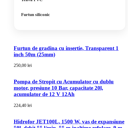
Furtun siliconic
Furtun de gradina cu insertie, Transparent 1
inch 50m (25mm)
250,00
lei
Pompa de Stropit cu Acumulator cu dublu
motor, presiune 10 Bar, capacitate 20l,
acumulator de 12 V 12Ah
224,40
lei
Hidrofor JET100L, 1500 W, vas de expansiune
50l, debit 55 l/min, 55 m inaltime refulare, 9 m