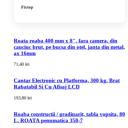
Fixtop
Roata roaba 400 mm x 8″, fara camera, din
cauciuc brut, pe bucsa din otel, janta din metal,
ax 16mm
71,40
lei
Cantar Electronic cu Platforma, 300 kg, Brat
Rabatabil Si Cu Afisaj LCD
193,80
lei
Roaba constructii / gradinarit, tabla vopsita, 80
L, ROATA penumatica 350-7