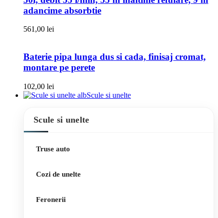
adancime absorbtie
561,00
lei
Baterie pipa lunga dus si cada, finisaj cromat,
montare pe perete
102,00
lei
Scule si unelte
Scule si unelte
Truse auto
Cozi de unelte
Feronerii