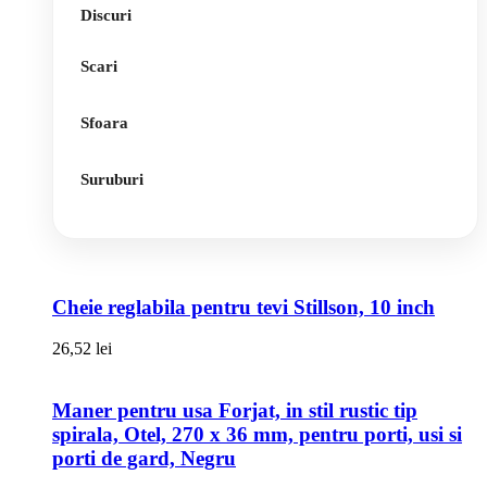
Discuri
Scari
Sfoara
Suruburi
Cheie reglabila pentru tevi Stillson, 10 inch
26,52
lei
Maner pentru usa Forjat, in stil rustic tip
spirala, Otel, 270 x 36 mm, pentru porti, usi si
porti de gard, Negru