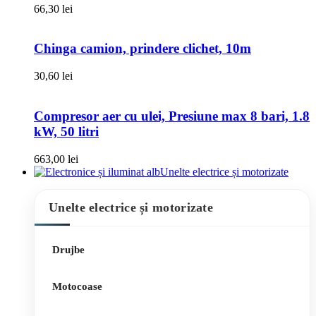
66,30
lei
Chinga camion, prindere clichet, 10m
30,60
lei
Compresor aer cu ulei, Presiune max 8 bari, 1.8
kW, 50 litri
663,00
lei
Unelte electrice și motorizate
Unelte electrice și motorizate
Drujbe
Motocoase