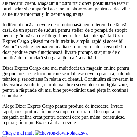
ale fiecărui client. Magazinul nostru fizic oferă posibilitatea testării
produselor și comparării acestora în showroom, pentru ca deciziile
să fie luate informat și în deplină siguranță.
Indiferent dacă ai nevoie de o motocoasă pentru terenul de lângă
casă, de un aparat de sudură pentru atelier, de o pompă de stropit
pentru grădină sau de fitinguri pentru instalația de apă, la Dizar
Expres Cargo găsești tot ce îți trebuie, simplu, rapid și accesibil.
Avem în vedere permanent realitatea din teren – de aceea oferim
doar produse care funcționează, livrate prompt, susținute de o
politică de retur clară și o garanție reală a calității.
Dizar Expres Cargo este mai mult decât un magazin online pentru
gospodărie – este locul în care se întâlnesc nevoia practică, soluțiile
tehnice și seriozitatea în relația cu clientul. Continuăm să investim în
diversificarea ofertei, în îmbunătățirea serviciilor și în digitalizare,
pentru a răspunde cât mai bine provocărilor unei piețe în continuă
schimbare.
Alege Dizar Expres Cargo pentru produse de încredere, livrate
rapid, cu suport real înainte și după cumpărare. Descoperă un
magazin online creat pentru oameni care pun mâna, construiesc,
repară și întrețin. Exact când ai nevoie.
Citește mai mult