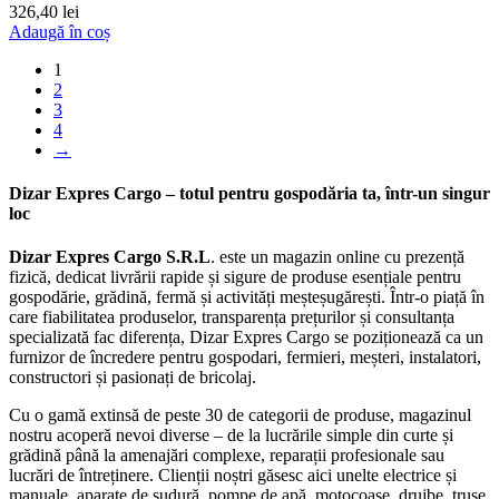
326,40
lei
Adaugă în coș
1
2
3
4
→
Dizar Expres Cargo – totul pentru gospodăria ta, într-un singur
loc
Dizar Expres Cargo S.R.L
. este un magazin online cu prezență
fizică, dedicat livrării rapide și sigure de produse esențiale pentru
gospodărie, grădină, fermă și activități meșteșugărești. Într-o piață în
care fiabilitatea produselor, transparența prețurilor și consultanța
specializată fac diferența, Dizar Expres Cargo se poziționează ca un
furnizor de încredere pentru gospodari, fermieri, meșteri, instalatori,
constructori și pasionați de bricolaj.
Cu o gamă extinsă de peste 30 de categorii de produse, magazinul
nostru acoperă nevoi diverse – de la lucrările simple din curte și
grădină până la amenajări complexe, reparații profesionale sau
lucrări de întreținere. Clienții noștri găsesc aici unelte electrice și
manuale, aparate de sudură, pompe de apă, motocoase, drujbe, truse