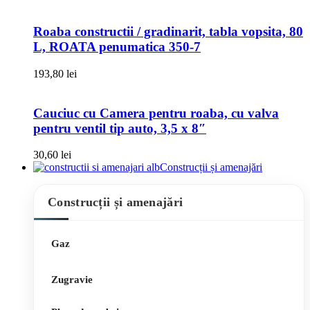
Roaba constructii / gradinarit, tabla vopsita, 80
L, ROATA penumatica 350-7
193,80
lei
Cauciuc cu Camera pentru roaba, cu valva
pentru ventil tip auto, 3,5 x 8″
30,60
lei
Construcții și amenajări
Construcții și amenajări
Gaz
Zugravie