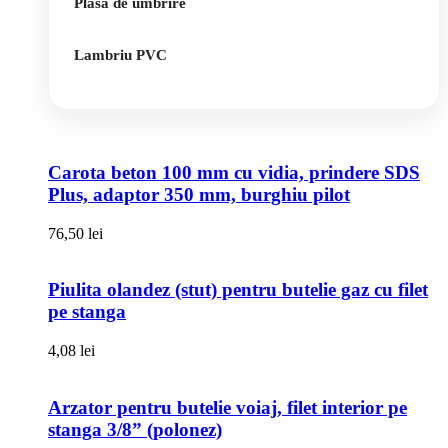
Plasa de umbrire
Lambriu PVC
Carota beton 100 mm cu vidia, prindere SDS
Plus, adaptor 350 mm, burghiu pilot
76,50
lei
Piulita olandez (stut) pentru butelie gaz cu filet
pe stanga
4,08
lei
Arzator pentru butelie voiaj, filet interior pe
stanga 3/8” (polonez)