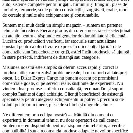
auto, sisteme complete pentru irigații, furtunuri și fitinguri, plase de
umbrire, feronerie, scule pentru construcții și zugrăveli, roabe, mori
de cereale și multe alte echipamente și consumabile.
Suntem mai mult decât un simplu magazin – suntem un partener
tehnic de încredere. Fiecare produs din oferta noastră este selecționat
cu atenție pentru a răspunde exigențelor de durabilitate și eficiență.
Lucrăm cu producători verificați, iar stocurile sunt actualizate
constant pentru a oferi livrare express în orice colț al țării. Toate
comenzile sunt împachetate cu grijă, astfel încât produsele să ajungă
în stare perfectă, indiferent de distanță sau categorie.
Misiunea noastră este simplă: să oferim acces rapid și corect la
produse utile, care rezolvă probleme reale, la un raport calitate-preț
onest. La Dizar Expres Cargo nu punem accent pe promisiuni
comerciale goale, ci pe servicii reale, susținute de experiență. Nu
vindem doar produse – oferim consultanță, recomandări și suport
complet înainte și după achiziție. Clienții beneficiază de asistență
specializată pentru alegerea echipamentului potrivit, precum și de
soluții pentru întreținere, piese de schimb și upgrade tehnic.
Ne diferențiem prin echipa noastră – alcătuită din oameni cu
experiență în domeniul tehnic, nu doar operatori de call center.
Suntem mereu disponibili pentru a răspunde întrebărilor, a verifica
compatibilități sau a recomanda produse adaptate nevoilor specifice