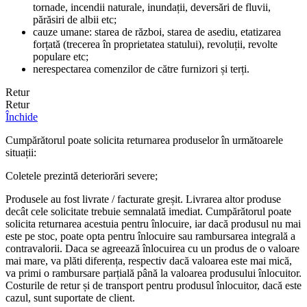
tornade, incendii naturale, inundații, deversări de fluvii,
părăsiri de albii etc;
cauze umane: starea de război, starea de asediu, etatizarea
forțată (trecerea în proprietatea statului), revoluții, revolte
populare etc;
nerespectarea comenzilor de către furnizori și terți.
Retur
Retur
Închide
Cumpărătorul poate solicita returnarea produselor în următoarele
situații:
Coletele prezintă deteriorări severe;
Produsele au fost livrate / facturate greșit. Livrarea altor produse
decât cele solicitate trebuie semnalată imediat. Cumpărătorul poate
solicita returnarea acestuia pentru înlocuire, iar dacă produsul nu mai
este pe stoc, poate opta pentru înlocuire sau rambursarea integrală a
contravalorii. Daca se agreează înlocuirea cu un produs de o valoare
mai mare, va plăti diferența, respectiv dacă valoarea este mai mică,
va primi o rambursare parțială până la valoarea produsului înlocuitor.
Costurile de retur și de transport pentru produsul înlocuitor, dacă este
cazul, sunt suportate de client.