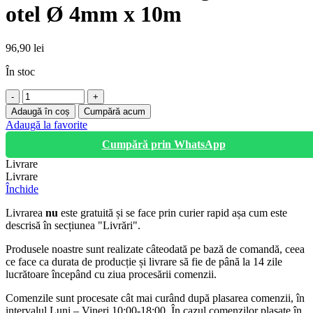
otel Ø 4mm x 10m
96,90
lei
În stoc
Cantitate
Troliu
Adaugă în coș
Cumpără acum
manual
Adaugă la favorite
360
Cumpără prin WhatsApp
kg,
cablu
Livrare
otel
Livrare
Ø
Închide
4mm
x
Livrarea
nu
este gratuită și se face prin curier rapid așa cum este
10m
descrisă în secțiunea "Livrări".
Produsele noastre sunt realizate câteodată pe bază de comandă, ceea
ce face ca durata de producție și livrare să fie de până la 14 zile
lucrătoare începând cu ziua procesării comenzii.
Comenzile sunt procesate cât mai curând după plasarea comenzii, în
intervalul Luni – Vineri 10:00-18:00. În cazul comenzilor plasate în