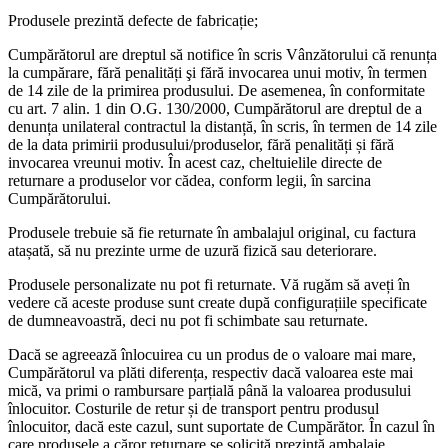
Produsele prezintă defecte de fabricație;
Cumpărătorul are dreptul să notifice în scris Vânzătorului că renunța
la cumpărare, fără penalități şi fără invocarea unui motiv, în termen
de 14 zile de la primirea produsului. De asemenea, în conformitate
cu art. 7 alin. 1 din O.G. 130/2000, Cumpărătorul are dreptul de a
denunța unilateral contractul la distanță, în scris, în termen de 14 zile
de la data primirii produsului/produselor, fără penalități și fără
invocarea vreunui motiv. În acest caz, cheltuielile directe de
returnare a produselor vor cădea, conform legii, în sarcina
Cumpărătorului.
Produsele trebuie să fie returnate în ambalajul original, cu factura
atașată, să nu prezinte urme de uzură fizică sau deteriorare.
Produsele personalizate nu pot fi returnate. Vă rugăm să aveți în
vedere că aceste produse sunt create după configurațiile specificate
de dumneavoastră, deci nu pot fi schimbate sau returnate.
Dacă se agreează înlocuirea cu un produs de o valoare mai mare,
Cumpărătorul va plăti diferența, respectiv dacă valoarea este mai
mică, va primi o rambursare parțială până la valoarea produsului
înlocuitor. Costurile de retur și de transport pentru produsul
înlocuitor, dacă este cazul, sunt suportate de Cumpărător. În cazul în
care produsele a căror returnare se solicită prezintă ambalaje