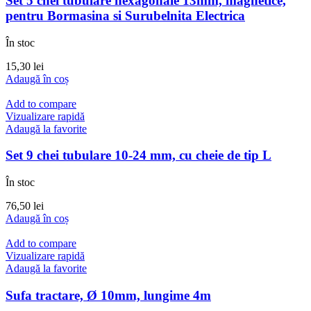
Set 5 chei tubulare hexagonale 13mm, magnetice,
pentru Bormasina si Surubelnita Electrica
În stoc
15,30
lei
Adaugă în coș
Add to compare
Vizualizare rapidă
Adaugă la favorite
Set 9 chei tubulare 10-24 mm, cu cheie de tip L
În stoc
76,50
lei
Adaugă în coș
Add to compare
Vizualizare rapidă
Adaugă la favorite
Sufa tractare, Ø 10mm, lungime 4m