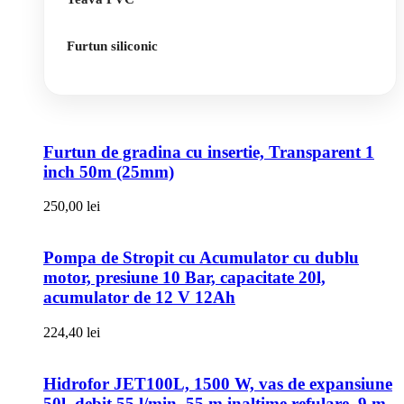
Furtun siliconic
Furtun de gradina cu insertie, Transparent 1
inch 50m (25mm)
250,00
lei
Pompa de Stropit cu Acumulator cu dublu
motor, presiune 10 Bar, capacitate 20l,
acumulator de 12 V 12Ah
224,40
lei
Hidrofor JET100L, 1500 W, vas de expansiune
50l, debit 55 l/min, 55 m inaltime refulare, 9 m