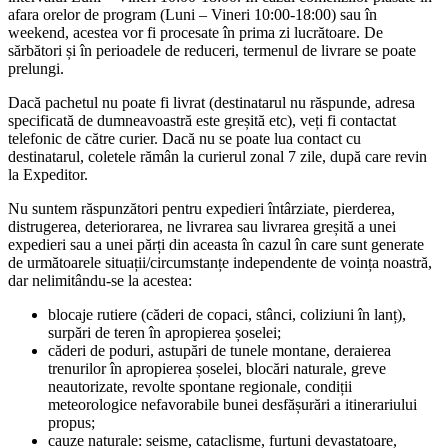
afara orelor de program (Luni – Vineri 10:00-18:00) sau în
weekend, acestea vor fi procesate în prima zi lucrătoare. De
sărbători și în perioadele de reduceri, termenul de livrare se poate
prelungi.
Dacă pachetul nu poate fi livrat (destinatarul nu răspunde, adresa
specificată de dumneavoastră este greșită etc), veți fi contactat
telefonic de către curier. Dacă nu se poate lua contact cu
destinatarul, coletele rămân la curierul zonal 7 zile, după care revin
la Expeditor.
Nu suntem răspunzători pentru expedieri întârziate, pierderea,
distrugerea, deteriorarea, ne livrarea sau livrarea greșită a unei
expedieri sau a unei părți din aceasta în cazul în care sunt generate
de următoarele situații/circumstanțe independente de voința noastră,
dar nelimitându-se la acestea:
blocaje rutiere (căderi de copaci, stânci, coliziuni în lanț),
surpări de teren în apropierea șoselei;
căderi de poduri, astupări de tunele montane, deraierea
trenurilor în apropierea șoselei, blocări naturale, greve
neautorizate, revolte spontane regionale, condiții
meteorologice nefavorabile bunei desfășurări a itinerariului
propus;
cauze naturale: seisme, cataclisme, furtuni devastatoare,