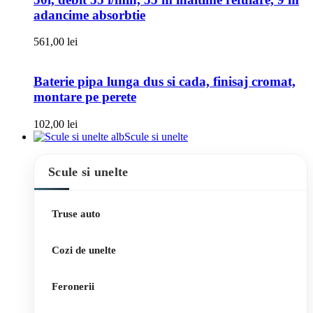
adancime absorbtie
561,00
lei
Baterie pipa lunga dus si cada, finisaj cromat,
montare pe perete
102,00
lei
Scule si unelte
Scule si unelte
Truse auto
Cozi de unelte
Feronerii