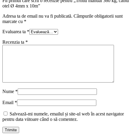
Fii primul care scrii o recenzie pentru „Troliu manual 360 kg, cablu
otel Ø 4mm x 10m”
Adresa ta de email nu va fi publicată.
Câmpurile obligatorii sunt
marcate cu
*
Evaluarea ta
*
Recenzia ta
*
Nume
*
Email
*
Salvează-mi numele, emailul și site-ul web în acest navigator
pentru data viitoare când o să comentez.