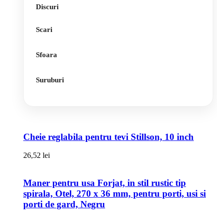
Discuri
Scari
Sfoara
Suruburi
Cheie reglabila pentru tevi Stillson, 10 inch
26,52
lei
Maner pentru usa Forjat, in stil rustic tip
spirala, Otel, 270 x 36 mm, pentru porti, usi si
porti de gard, Negru