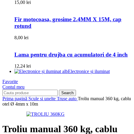
15,00
lei
Fir motocoasa, grosime 2.4MM X 15M, cap
rotund
8,00
lei
Lama pentru drujba cu acumulatori de 4 inch
12,24
lei
Electronice și iluminat
Favorite
Contul meu
Search
Prima pagină
Scule si unelte
Truse auto
Troliu manual 360 kg, cablu
otel Ø 4mm x 10m
Troliu manual 360 kg, cablu