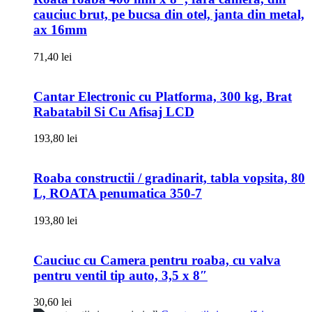
cauciuc brut, pe bucsa din otel, janta din metal,
ax 16mm
71,40
lei
Cantar Electronic cu Platforma, 300 kg, Brat
Rabatabil Si Cu Afisaj LCD
193,80
lei
Roaba constructii / gradinarit, tabla vopsita, 80
L, ROATA penumatica 350-7
193,80
lei
Cauciuc cu Camera pentru roaba, cu valva
pentru ventil tip auto, 3,5 x 8″
30,60
lei