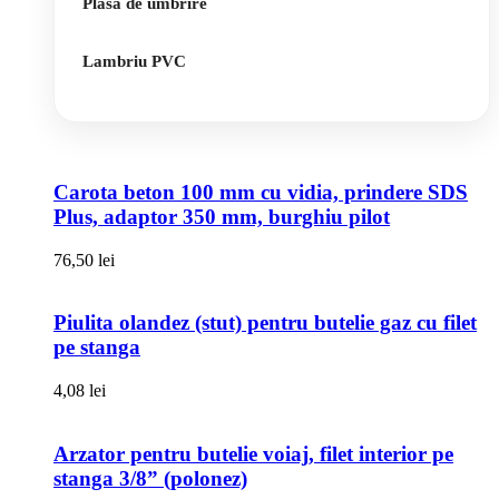
Plasa de umbrire
Lambriu PVC
Carota beton 100 mm cu vidia, prindere SDS
Plus, adaptor 350 mm, burghiu pilot
76,50
lei
Piulita olandez (stut) pentru butelie gaz cu filet
pe stanga
4,08
lei
Arzator pentru butelie voiaj, filet interior pe
stanga 3/8” (polonez)