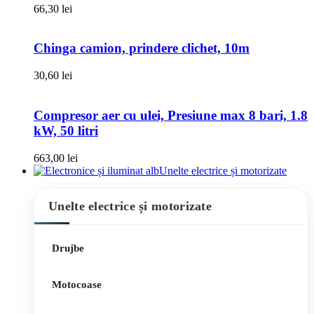
66,30
lei
Chinga camion, prindere clichet, 10m
30,60
lei
Compresor aer cu ulei, Presiune max 8 bari, 1.8
kW, 50 litri
663,00
lei
Unelte electrice și motorizate
Unelte electrice și motorizate
Drujbe
Motocoase