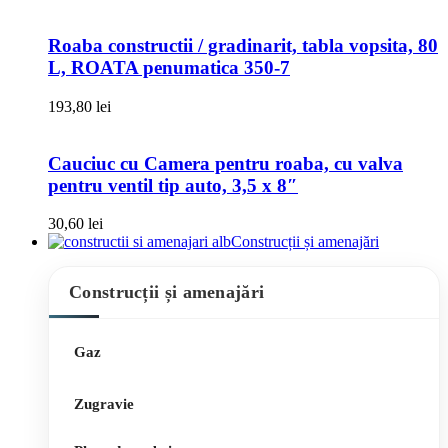
Roaba constructii / gradinarit, tabla vopsita, 80
L, ROATA penumatica 350-7
193,80
lei
Cauciuc cu Camera pentru roaba, cu valva
pentru ventil tip auto, 3,5 x 8″
30,60
lei
Construcții și amenajări
Construcții și amenajări
Gaz
Zugravie