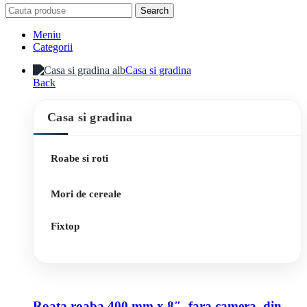
Search
Meniu
Categorii
Casa si gradina
Back
Casa si gradina
Roabe si roti
Mori de cereale
Fixtop
Roata roaba 400 mm x 8″, fara camera, din