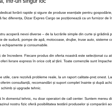
, într-un singur loc
dedicat livrării rapide și sigure de produse esențiale pentru gospodărie, 
ată fac diferența, Dizar Expres Cargo se poziționează ca un furnizor de în
u acoperă nevoi diverse – de la lucrările simple din curte și grădină p
rate de sudură, pompe de apă, motocoase, drujbe, truse auto, sisteme compl
alte echipamente și consumabile.
 încredere. Fiecare produs din oferta noastră este selecționat cu aten
a oferi livrare express în orice colț al țării. Toate comenzile sunt împach
se utile, care rezolvă probleme reale, la un raport calitate-preț onest
oferim consultanță, recomandări și suport complet înainte și după achizi
de schimb și upgrade tehnic.
în domeniul tehnic, nu doar operatori de call center. Suntem mereu dispo
nul nostru fizic oferă posibilitatea testării produselor și comparării ac