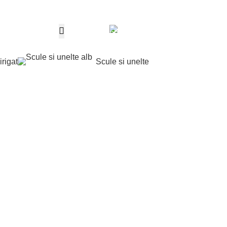
Telefon
0,00
le
0
produ
0763 787 897
irigat
Scule si unelte
Contul m