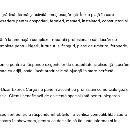
grădină, fermă și activități meșteșugărești. Într-o piață în care
credere pentru gospodari, fermieri, meșteri, instalatori, constructori și
ână la amenajări complexe, reparații profesionale sau lucrări de
ete pentru irigații, furtunuri și fitinguri, plase de umbrire, feronerie,
ție pentru a răspunde exigențelor de durabilitate și eficiență. Lucrăm
etate cu grijă, astfel încât produsele să ajungă în stare perfectă,
. La Dizar Expres Cargo nu punem accent pe promisiuni comerciale goale,
ție. Clienții beneficiază de asistență specializată pentru alegerea
nibili pentru a răspunde întrebărilor, a verifica compatibilități sau a
estora în showroom, pentru ca deciziile să fie luate informat și în