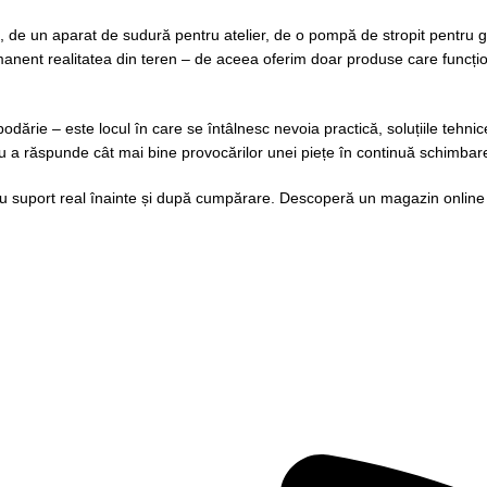
 de un aparat de sudură pentru atelier, de o pompă de stropit pentru gr
rmanent realitatea din teren – de aceea oferim doar produse care funcțion
ie – este locul în care se întâlnesc nevoia practică, soluțiile tehnice 
entru a răspunde cât mai bine provocărilor unei piețe în continuă schimbar
cu suport real înainte și după cumpărare. Descoperă un magazin online 