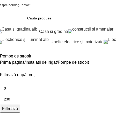
espre noi
Blog
Contact
Casa si gradina
Unelte electrice și motorizate
Pompe de stropit
Prima pagină
Instalatii de irigat
Pompe de stropit
Filtrează după preț
Filtrează