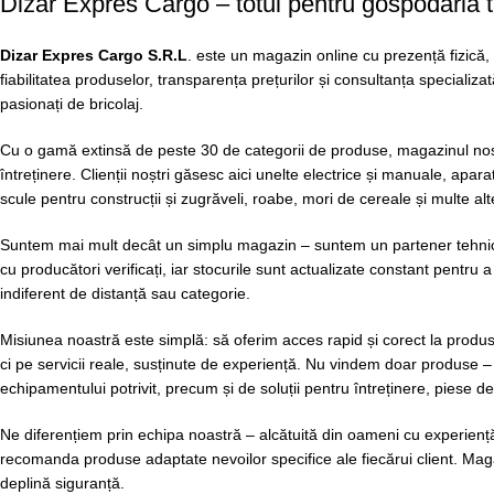
Dizar Expres Cargo – totul pentru gospodăria ta
Dizar Expres Cargo S.R.L
. este un magazin online cu prezență fizică, 
fiabilitatea produselor, transparența prețurilor și consultanța specializ
pasionați de bricolaj.
Cu o gamă extinsă de peste 30 de categorii de produse, magazinul nostr
întreținere. Clienții noștri găsesc aici unelte electrice și manuale, apa
scule pentru construcții și zugrăveli, roabe, mori de cereale și multe 
Suntem mai mult decât un simplu magazin – suntem un partener tehnic de
cu producători verificați, iar stocurile sunt actualizate constant pentru 
indiferent de distanță sau categorie.
Misiunea noastră este simplă: să oferim acces rapid și corect la produ
ci pe servicii reale, susținute de experiență. Nu vindem doar produse – 
echipamentului potrivit, precum și de soluții pentru întreținere, piese 
Ne diferențiem prin echipa noastră – alcătuită din oameni cu experiență 
recomanda produse adaptate nevoilor specifice ale fiecărui client. Magazi
deplină siguranță.