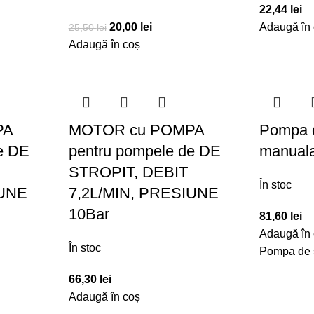
22,44
lei
20,00
lei
Adaugă în
25,50
lei
Adaugă în coș
PA
MOTOR cu POMPA
Pompa d
e DE
pentru pompele de DE
manuala
STROPIT, DEBIT
În stoc
IUNE
7,2L/MIN, PRESIUNE
10Bar
81,60
lei
Adaugă în
În stoc
Pompa de s
66,30
lei
Adaugă în coș