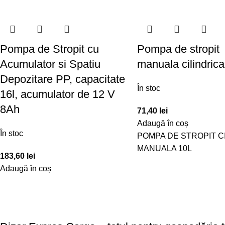
Pompa de Stropit cu
Pompa de stropit
Acumulator si Spatiu
manuala cilindric
Depozitare PP, capacitate
În stoc
16l, acumulator de 12 V
8Ah
71,40
lei
Adaugă în coș
În stoc
POMPA DE STROPIT C
MANUALA 10L
183,60
lei
Adaugă în coș