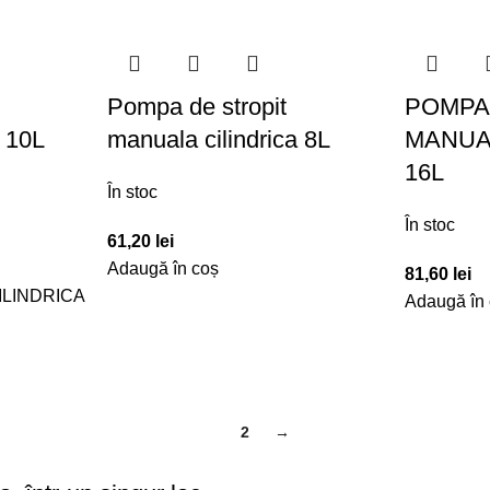
Pompa de stropit
POMPA
a 10L
manuala cilindrica 8L
MANUAL
16L
În stoc
În stoc
61,20
lei
Adaugă în coș
81,60
lei
ILINDRICA
Adaugă în
1
2
→