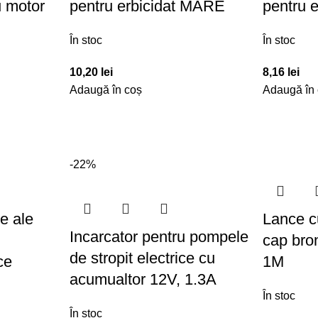
u motor
pentru erbicidat MARE
pentru e
În stoc
În stoc
10,20
lei
8,16
lei
Adaugă în coș
Adaugă în
-22%
e ale
Lance c
Incarcator pentru pompele
cap bro
de stropit electrice cu
ce
1M
acumualtor 12V, 1.3A
În stoc
În stoc