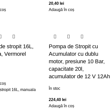
20,40
lei
 coș
Adaugă în coș
e stropit 16L,
Pompa de Stropit cu
, Vermorel
Acumulator cu dublu
motor, presiune 10 Bar,
capacitate 20l,
acumulator de 12 V 12Ah
 coș
În stoc
tropit 16L, manuala
224,40
lei
Adaugă în coș