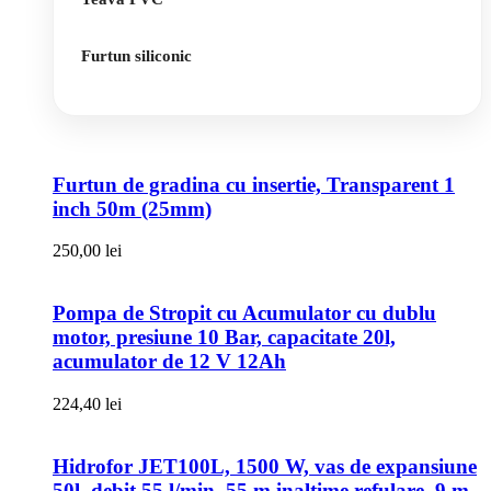
Furtun siliconic
Furtun de gradina cu insertie, Transparent 1
inch 50m (25mm)
250,00
lei
Pompa de Stropit cu Acumulator cu dublu
motor, presiune 10 Bar, capacitate 20l,
acumulator de 12 V 12Ah
224,40
lei
Hidrofor JET100L, 1500 W, vas de expansiune
50l, debit 55 l/min, 55 m inaltime refulare, 9 m