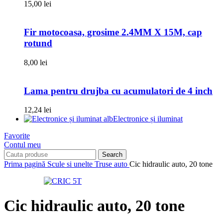
15,00
lei
Fir motocoasa, grosime 2.4MM X 15M, cap
rotund
8,00
lei
Lama pentru drujba cu acumulatori de 4 inch
12,24
lei
Electronice și iluminat
Favorite
Contul meu
Search
Prima pagină
Scule si unelte
Truse auto
Cic hidraulic auto, 20 tone
Cic hidraulic auto, 20 tone