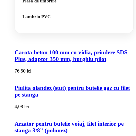
Plasa de umbrire
Lambriu PVC
Carota beton 100 mm cu vidia, prindere SDS
Plus, adaptor 350 mm, burghiu pilot
76,50
lei
Piulita olandez (stut) pentru butelie gaz cu filet
pe stanga
4,08
lei
Arzator pentru butelie voiaj, filet interior pe
stanga 3/8” (polonez)