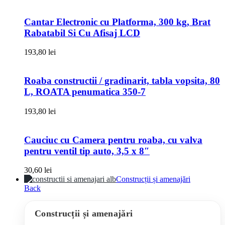
Cantar Electronic cu Platforma, 300 kg, Brat
Rabatabil Si Cu Afisaj LCD
193,80
lei
Roaba constructii / gradinarit, tabla vopsita, 80
L, ROATA penumatica 350-7
193,80
lei
Cauciuc cu Camera pentru roaba, cu valva
pentru ventil tip auto, 3,5 x 8″
30,60
lei
Construcții și amenajări
Back
Construcții și amenajări