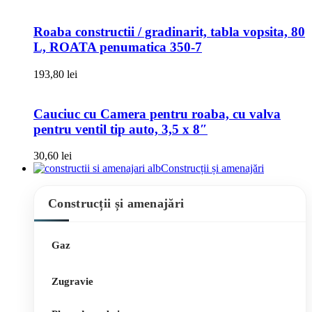
Roaba constructii / gradinarit, tabla vopsita, 80
L, ROATA penumatica 350-7
193,80
lei
Cauciuc cu Camera pentru roaba, cu valva
pentru ventil tip auto, 3,5 x 8″
30,60
lei
Construcții și amenajări
Construcții și amenajări
Gaz
Zugravie