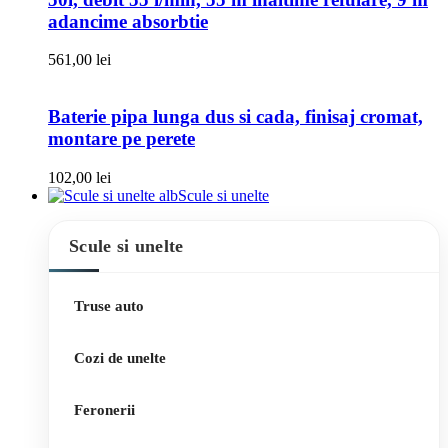
adancime absorbtie
561,00
lei
Baterie pipa lunga dus si cada, finisaj cromat,
montare pe perete
102,00
lei
Scule si unelte
Scule si unelte
Truse auto
Cozi de unelte
Feronerii