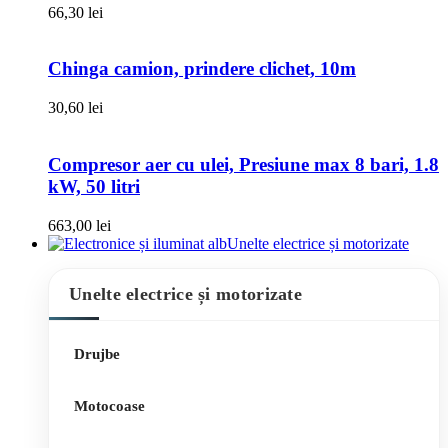
66,30
lei
Chinga camion, prindere clichet, 10m
30,60
lei
Compresor aer cu ulei, Presiune max 8 bari, 1.8
kW, 50 litri
663,00
lei
Unelte electrice și motorizate
Unelte electrice și motorizate
Drujbe
Motocoase