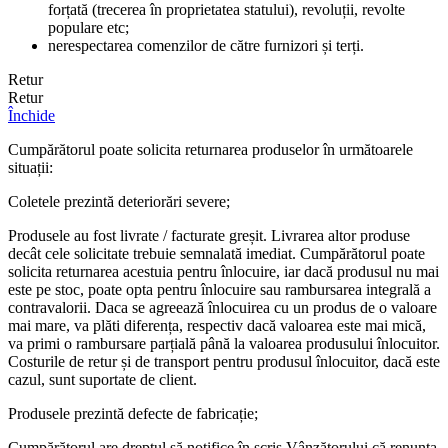
forțată (trecerea în proprietatea statului), revoluții, revolte
populare etc;
nerespectarea comenzilor de către furnizori și terți.
Retur
Retur
Închide
Cumpărătorul poate solicita returnarea produselor în următoarele
situații:
Coletele prezintă deteriorări severe;
Produsele au fost livrate / facturate greșit. Livrarea altor produse
decât cele solicitate trebuie semnalată imediat. Cumpărătorul poate
solicita returnarea acestuia pentru înlocuire, iar dacă produsul nu mai
este pe stoc, poate opta pentru înlocuire sau rambursarea integrală a
contravalorii. Daca se agreează înlocuirea cu un produs de o valoare
mai mare, va plăti diferența, respectiv dacă valoarea este mai mică,
va primi o rambursare parțială până la valoarea produsului înlocuitor.
Costurile de retur și de transport pentru produsul înlocuitor, dacă este
cazul, sunt suportate de client.
Produsele prezintă defecte de fabricație;
Cumpărătorul are dreptul să notifice în scris Vânzătorului că renunța