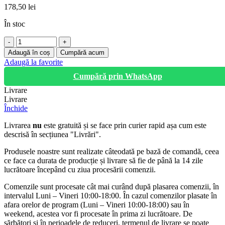
178,50
lei
În stoc
Cantitate
Cic
Adaugă în coș
Cumpără acum
hidraulic
Adaugă la favorite
auto,
Cumpără prin WhatsApp
20
tone
Livrare
Livrare
Închide
Livrarea
nu
este gratuită și se face prin curier rapid așa cum este
descrisă în secțiunea "Livrări".
Produsele noastre sunt realizate câteodată pe bază de comandă, ceea
ce face ca durata de producție și livrare să fie de până la 14 zile
lucrătoare începând cu ziua procesării comenzii.
Comenzile sunt procesate cât mai curând după plasarea comenzii, în
intervalul Luni – Vineri 10:00-18:00. În cazul comenzilor plasate în
afara orelor de program (Luni – Vineri 10:00-18:00) sau în
weekend, acestea vor fi procesate în prima zi lucrătoare. De
sărbători și în perioadele de reduceri, termenul de livrare se poate