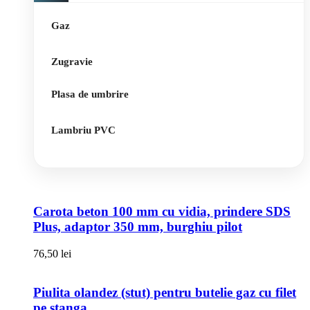
Gaz
Zugravie
Plasa de umbrire
Lambriu PVC
Carota beton 100 mm cu vidia, prindere SDS
Plus, adaptor 350 mm, burghiu pilot
76,50
lei
Piulita olandez (stut) pentru butelie gaz cu filet
pe stanga