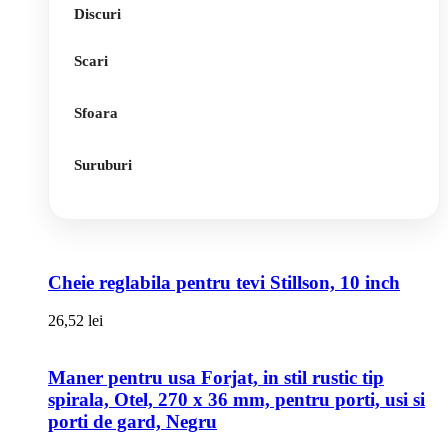
Discuri
Scari
Sfoara
Suruburi
Cheie reglabila pentru tevi Stillson, 10 inch
26,52
lei
Maner pentru usa Forjat, in stil rustic tip
spirala, Otel, 270 x 36 mm, pentru porti, usi si
porti de gard, Negru