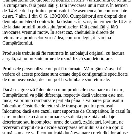
la cumpărare, fără penalități şi fără invocarea unui motiv, în termen
de 14 zile de la primirea produsului. De asemenea, în conformitate
cu art. 7 alin. 1 din O.G. 130/2000, Cumpărătorul are dreptul de a
denunța unilateral contractul la distanță, în scris, în termen de 14 zile
de la data primirii produsului/produselor, fără penalități și fără
invocarea vreunui motiv. În acest caz, cheltuielile directe de
returnare a produselor vor cădea, conform legii, în sarcina
Cumpărătorului.
Produsele trebuie să fie returnate în ambalajul original, cu factura
atașată, să nu prezinte urme de uzură fizică sau deteriorare.
Produsele personalizate nu pot fi returnate. Vă rugăm să aveți în
vedere că aceste produse sunt create după configurațiile specificate
de dumneavoastră, deci nu pot fi schimbate sau returnate.
Dacă se agreează înlocuirea cu un produs de o valoare mai mare,
Cumpărătorul va plăti diferența, respectiv dacă valoarea este mai
mică, va primi o rambursare parțială până la valoarea produsului
înlocuitor. Costurile de retur și de transport pentru produsul
înlocuitor, dacă este cazul, sunt suportate de Cumpărător. În cazul în
care produsele a căror returnare se solicită prezintă ambalaje
deteriorate sau incomplete, urme de uzură, zgârieturi, lovituri, ne
rezervăm dreptul de a decide acceptarea returului sau de a opri o
sumă, suma ce va fi comunicată după evaluarea prejudiciilor aduse.