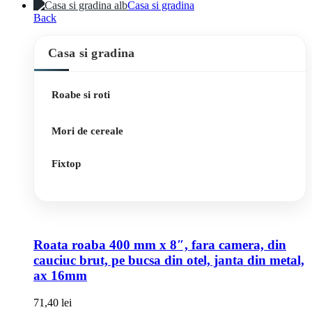
Casa si gradina
Back
Casa si gradina
Roabe si roti
Mori de cereale
Fixtop
Roata roaba 400 mm x 8″, fara camera, din
cauciuc brut, pe bucsa din otel, janta din metal,
ax 16mm
71,40
lei