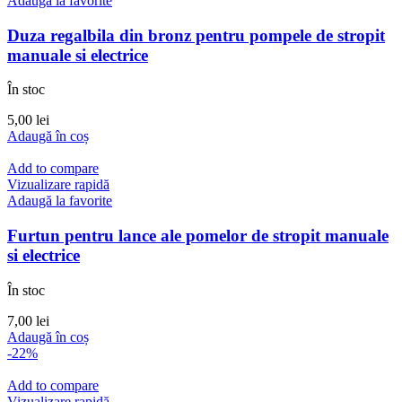
Adaugă la favorite
Duza regalbila din bronz pentru pompele de stropit
manuale si electrice
În stoc
5,00
lei
Adaugă în coș
Add to compare
Vizualizare rapidă
Adaugă la favorite
Furtun pentru lance ale pomelor de stropit manuale
si electrice
În stoc
7,00
lei
Adaugă în coș
-22%
Add to compare
Vizualizare rapidă