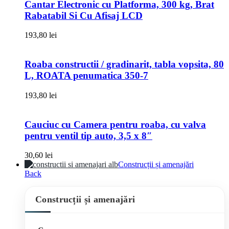
Cantar Electronic cu Platforma, 300 kg, Brat
Rabatabil Si Cu Afisaj LCD
193,80
lei
Roaba constructii / gradinarit, tabla vopsita, 80
L, ROATA penumatica 350-7
193,80
lei
Cauciuc cu Camera pentru roaba, cu valva
pentru ventil tip auto, 3,5 x 8″
30,60
lei
Construcții și amenajări
Back
Construcții și amenajări