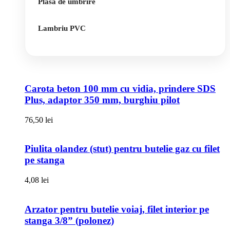
Plasa de umbrire
Lambriu PVC
Carota beton 100 mm cu vidia, prindere SDS
Plus, adaptor 350 mm, burghiu pilot
76,50
lei
Piulita olandez (stut) pentru butelie gaz cu filet
pe stanga
4,08
lei
Arzator pentru butelie voiaj, filet interior pe
stanga 3/8” (polonez)