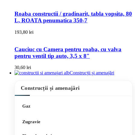
Roaba constructii / gradinarit, tabla vopsita, 80
L, ROATA penumatica 350-7
193,80
lei
Cauciuc cu Camera pentru roaba, cu valva
pentru ventil tip auto, 3,5 x 8″
30,60
lei
Construcții și amenajări
Construcții și amenajări
Gaz
Zugravie