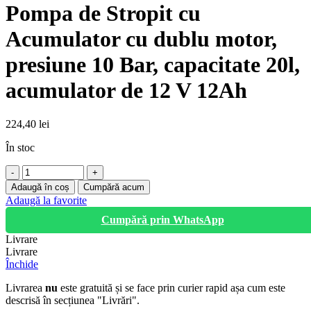
Pompa de Stropit cu
Acumulator cu dublu motor,
presiune 10 Bar, capacitate 20l,
acumulator de 12 V 12Ah
224,40
lei
În stoc
Cantitate
Pompa
Adaugă în coș
Cumpără acum
de
Adaugă la favorite
Stropit
Cumpără prin WhatsApp
cu
Acumulator
Livrare
cu
Livrare
dublu
Închide
motor,
presiune
Livrarea
nu
este gratuită și se face prin curier rapid așa cum este
10
descrisă în secțiunea "Livrări".
Bar,