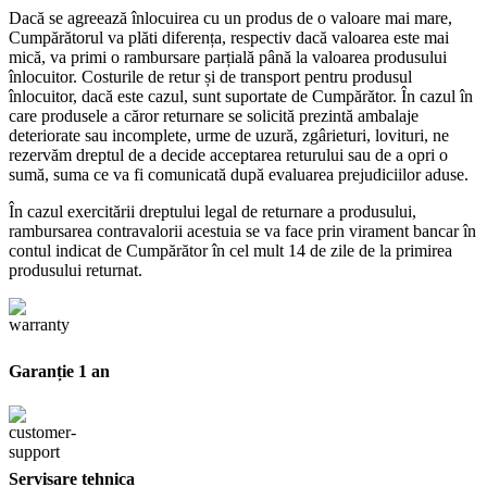
Dacă se agreează înlocuirea cu un produs de o valoare mai mare,
Cumpărătorul va plăti diferența, respectiv dacă valoarea este mai
mică, va primi o rambursare parțială până la valoarea produsului
înlocuitor. Costurile de retur și de transport pentru produsul
înlocuitor, dacă este cazul, sunt suportate de Cumpărător. În cazul în
care produsele a căror returnare se solicită prezintă ambalaje
deteriorate sau incomplete, urme de uzură, zgârieturi, lovituri, ne
rezervăm dreptul de a decide acceptarea returului sau de a opri o
sumă, suma ce va fi comunicată după evaluarea prejudiciilor aduse.
În cazul exercitării dreptului legal de returnare a produsului,
rambursarea contravalorii acestuia se va face prin virament bancar în
contul indicat de Cumpărător în cel mult 14 de zile de la primirea
produsului returnat.
Garanție 1 an
Servisare tehnica