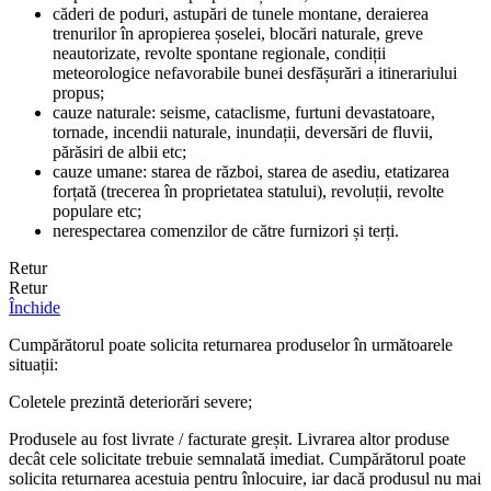
căderi de poduri, astupări de tunele montane, deraierea
trenurilor în apropierea șoselei, blocări naturale, greve
neautorizate, revolte spontane regionale, condiții
meteorologice nefavorabile bunei desfășurări a itinerariului
propus;
cauze naturale: seisme, cataclisme, furtuni devastatoare,
tornade, incendii naturale, inundații, deversări de fluvii,
părăsiri de albii etc;
cauze umane: starea de război, starea de asediu, etatizarea
forțată (trecerea în proprietatea statului), revoluții, revolte
populare etc;
nerespectarea comenzilor de către furnizori și terți.
Retur
Retur
Închide
Cumpărătorul poate solicita returnarea produselor în următoarele
situații:
Coletele prezintă deteriorări severe;
Produsele au fost livrate / facturate greșit. Livrarea altor produse
decât cele solicitate trebuie semnalată imediat. Cumpărătorul poate
solicita returnarea acestuia pentru înlocuire, iar dacă produsul nu mai