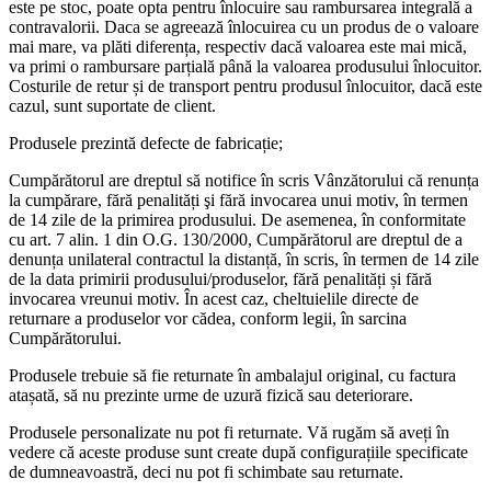
este pe stoc, poate opta pentru înlocuire sau rambursarea integrală a
contravalorii. Daca se agreează înlocuirea cu un produs de o valoare
mai mare, va plăti diferența, respectiv dacă valoarea este mai mică,
va primi o rambursare parțială până la valoarea produsului înlocuitor.
Costurile de retur și de transport pentru produsul înlocuitor, dacă este
cazul, sunt suportate de client.
Produsele prezintă defecte de fabricație;
Cumpărătorul are dreptul să notifice în scris Vânzătorului că renunța
la cumpărare, fără penalități şi fără invocarea unui motiv, în termen
de 14 zile de la primirea produsului. De asemenea, în conformitate
cu art. 7 alin. 1 din O.G. 130/2000, Cumpărătorul are dreptul de a
denunța unilateral contractul la distanță, în scris, în termen de 14 zile
de la data primirii produsului/produselor, fără penalități și fără
invocarea vreunui motiv. În acest caz, cheltuielile directe de
returnare a produselor vor cădea, conform legii, în sarcina
Cumpărătorului.
Produsele trebuie să fie returnate în ambalajul original, cu factura
atașată, să nu prezinte urme de uzură fizică sau deteriorare.
Produsele personalizate nu pot fi returnate. Vă rugăm să aveți în
vedere că aceste produse sunt create după configurațiile specificate
de dumneavoastră, deci nu pot fi schimbate sau returnate.