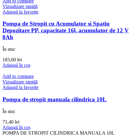
Add to compare
Vizualizare rapidă
Adaugă la favorite
Pompa de Stropit cu Acumulator si Spatiu
Depozitare PP, capacitate 16l, acumulator de 12 V
8Ah
În stoc
183,60
lei
Adaugă în coș
Add to compare
Vizualizare rapidă
Adaugă la favorite
Pompa de stropit manuala cilindrica 10L
În stoc
71,40
lei
Adaugă în coș
POMPA DE STROPIT CILINDRICA MANUALA 10L