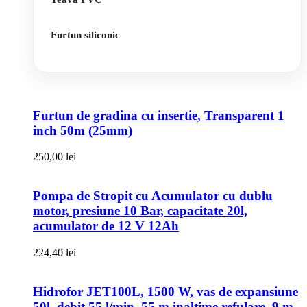
Furtun siliconic
Furtun de gradina cu insertie, Transparent 1
inch 50m (25mm)
250,00
lei
Pompa de Stropit cu Acumulator cu dublu
motor, presiune 10 Bar, capacitate 20l,
acumulator de 12 V 12Ah
224,40
lei
Hidrofor JET100L, 1500 W, vas de expansiune
50l, debit 55 l/min, 55 m inaltime refulare, 9 m