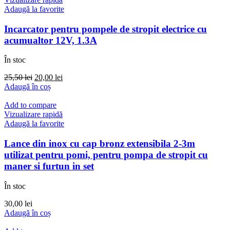
Adaugă la favorite
Incarcator pentru pompele de stropit electrice cu
acumualtor 12V, 1.3A
În stoc
Prețul
Prețul
25,50
lei
20,00
lei
inițial
curent
Adaugă în coș
a
este:
fost:
20,00 lei.
Add to compare
25,50 lei.
Vizualizare rapidă
Adaugă la favorite
Lance din inox cu cap bronz extensibila 2-3m
utilizat pentru pomi, pentru pompa de stropit cu
maner si furtun in set
În stoc
30,00
lei
Adaugă în coș