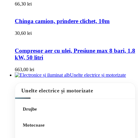
66,30
lei
Chinga camion, prindere clichet, 10m
30,60
lei
Compresor aer cu ulei, Presiune max 8 bari, 1.8
kW, 50 litri
663,00
lei
Unelte electrice și motorizate
Unelte electrice și motorizate
Drujbe
Motocoase