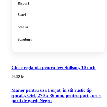
Discuri
Scari
Sfoara
Suruburi
Cheie reglabila pentru tevi Stillson, 10 inch
26,52
lei
Maner pentru usa Forjat, in stil rustic tip
spirala, Otel, 270 x 36 mm, pentru porti, usi si
porti de gard, Negru