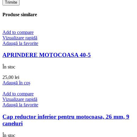
Produse similare
Add to compare
Vizualizare rapidă
Adaugă la favorite
APRINDERE MOTOCOASA 40-5
În stoc
25,00
lei
Adaugă în coș
Add to compare
Vizualizare rapidă
Adaugă la favorite
Cap reductor inferior pentru motocoasa, 26 mm, 9
caneluri
În stoc