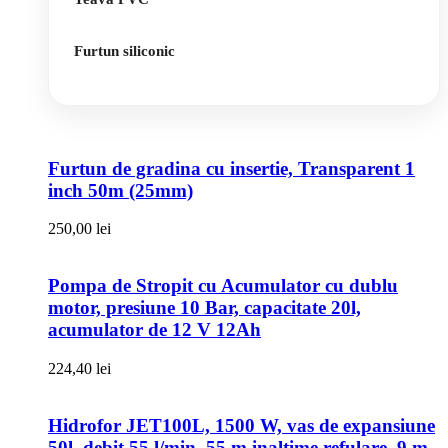
Furtun siliconic
Furtun de gradina cu insertie, Transparent 1
inch 50m (25mm)
250,00
lei
Pompa de Stropit cu Acumulator cu dublu
motor, presiune 10 Bar, capacitate 20l,
acumulator de 12 V 12Ah
224,40
lei
Hidrofor JET100L, 1500 W, vas de expansiune
50l, debit 55 l/min, 55 m inaltime refulare, 9 m