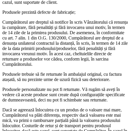
cazul, sunt suportate de client.
Produsele prezintă defecte de fabricație;
Cumpărătorul are dreptul să notifice în scris Vânzătorului că renunța
la cumpărare, fără penalități şi fără invocarea unui motiv, în termen
de 14 zile de la primirea produsului. De asemenea, în conformitate
cu art. 7 alin. 1 din O.G. 130/2000, Cumpărătorul are dreptul de a
denunța unilateral contractul la distanță, în scris, în termen de 14 zile
de la data primirii produsului/produselor, fără penalități și fără
invocarea vreunui motiv. În acest caz, cheltuielile directe de
returnare a produselor vor cădea, conform legii, în sarcina
Cumpărătorului.
Produsele trebuie să fie returnate în ambalajul original, cu factura
atașată, să nu prezinte urme de uzură fizică sau deteriorare.
Produsele personalizate nu pot fi returnate. Vă rugăm să aveți în
vedere că aceste produse sunt create după configurațiile specificate
de dumneavoastră, deci nu pot fi schimbate sau returnate.
Dacă se agreează înlocuirea cu un produs de o valoare mai mare,
Cumpărătorul va plăti diferența, respectiv dacă valoarea este mai
mică, va primi o rambursare parțială până la valoarea produsului
înlocuitor. Costurile de retur și de transport pentru produsul
înlocuitor, dacă este cazul, sunt suportate de Cumpărător. În cazul în