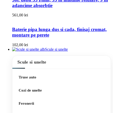
adancime absorbtie
561,00
lei
Baterie pipa lunga dus si cada, finisaj cromat,
montare pe perete
102,00
lei
Scule si unelte
Scule si unelte
Truse auto
Cozi de unelte
Feronerii