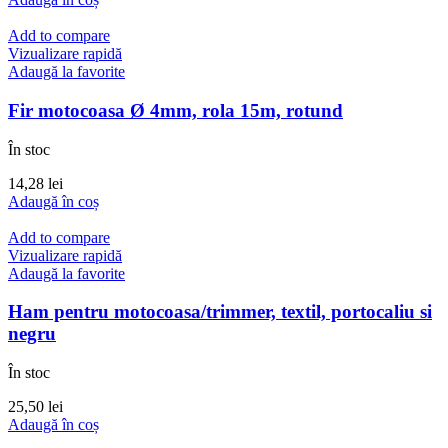
Add to compare
Vizualizare rapidă
Adaugă la favorite
Fir motocoasa Ø 4mm, rola 15m, rotund
În stoc
14,28
lei
Adaugă în coș
Add to compare
Vizualizare rapidă
Adaugă la favorite
Ham pentru motocoasa/trimmer, textil, portocaliu si
negru
În stoc
25,50
lei
Adaugă în coș