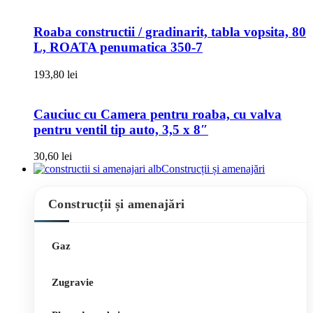
Roaba constructii / gradinarit, tabla vopsita, 80
L, ROATA penumatica 350-7
193,80
lei
Cauciuc cu Camera pentru roaba, cu valva
pentru ventil tip auto, 3,5 x 8″
30,60
lei
Construcții și amenajări
Construcții și amenajări
Gaz
Zugravie