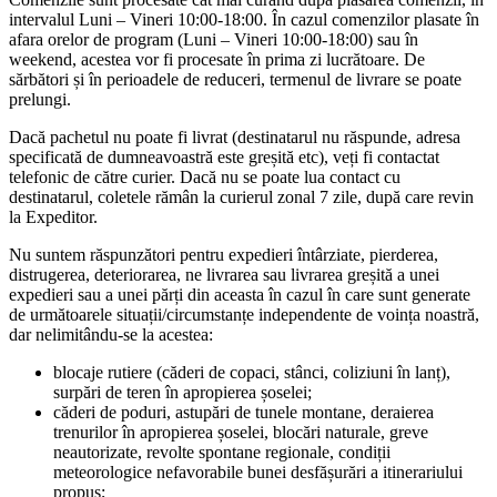
intervalul Luni – Vineri 10:00-18:00. În cazul comenzilor plasate în
afara orelor de program (Luni – Vineri 10:00-18:00) sau în
weekend, acestea vor fi procesate în prima zi lucrătoare. De
sărbători și în perioadele de reduceri, termenul de livrare se poate
prelungi.
Dacă pachetul nu poate fi livrat (destinatarul nu răspunde, adresa
specificată de dumneavoastră este greșită etc), veți fi contactat
telefonic de către curier. Dacă nu se poate lua contact cu
destinatarul, coletele rămân la curierul zonal 7 zile, după care revin
la Expeditor.
Nu suntem răspunzători pentru expedieri întârziate, pierderea,
distrugerea, deteriorarea, ne livrarea sau livrarea greșită a unei
expedieri sau a unei părți din aceasta în cazul în care sunt generate
de următoarele situații/circumstanțe independente de voința noastră,
dar nelimitându-se la acestea:
blocaje rutiere (căderi de copaci, stânci, coliziuni în lanț),
surpări de teren în apropierea șoselei;
căderi de poduri, astupări de tunele montane, deraierea
trenurilor în apropierea șoselei, blocări naturale, greve
neautorizate, revolte spontane regionale, condiții
meteorologice nefavorabile bunei desfășurări a itinerariului
propus;