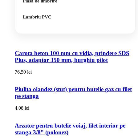
Plasa de umbrire
Lambriu PVC
Carota beton 100 mm cu vidia, prindere SDS
Plus, adaptor 350 mm, burghiu pilot
76,50
lei
Piulita olandez (stut) pentru butelie gaz cu filet
pe stanga
4,08
lei
Arzator pentru butelie voiaj, filet interior pe
stanga 3/8” (polonez)