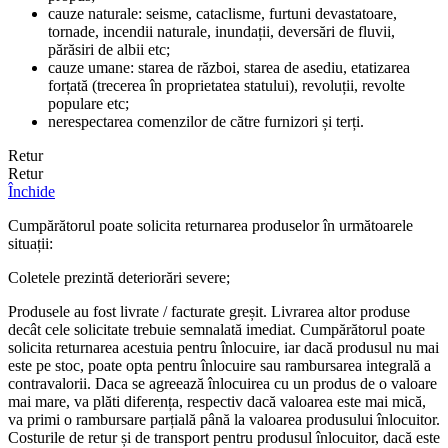
cauze naturale: seisme, cataclisme, furtuni devastatoare,
tornade, incendii naturale, inundații, deversări de fluvii,
părăsiri de albii etc;
cauze umane: starea de război, starea de asediu, etatizarea
forțată (trecerea în proprietatea statului), revoluții, revolte
populare etc;
nerespectarea comenzilor de către furnizori și terți.
Retur
Retur
Închide
Cumpărătorul poate solicita returnarea produselor în următoarele
situații:
Coletele prezintă deteriorări severe;
Produsele au fost livrate / facturate greșit. Livrarea altor produse
decât cele solicitate trebuie semnalată imediat. Cumpărătorul poate
solicita returnarea acestuia pentru înlocuire, iar dacă produsul nu mai
este pe stoc, poate opta pentru înlocuire sau rambursarea integrală a
contravalorii. Daca se agreează înlocuirea cu un produs de o valoare
mai mare, va plăti diferența, respectiv dacă valoarea este mai mică,
va primi o rambursare parțială până la valoarea produsului înlocuitor.
Costurile de retur și de transport pentru produsul înlocuitor, dacă este