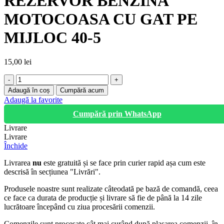
REZERVOR BENZINA
MOTOCOASA CU GAT PE
MIJLOC 40-5
15,00
lei
Cantitate
REZERVOR
Adaugă în coș
Cumpără acum
BENZINA
Adaugă la favorite
MOTOCOASA
Cumpără prin WhatsApp
CU
GAT
Livrare
PE
Livrare
MIJLOC
Închide
40-
5
Livrarea
nu
este gratuită și se face prin curier rapid așa cum este
descrisă în secțiunea "Livrări".
Produsele noastre sunt realizate câteodată pe bază de comandă, ceea
ce face ca durata de producție și livrare să fie de până la 14 zile
lucrătoare începând cu ziua procesării comenzii.
Comenzile sunt procesate cât mai curând după plasarea comenzii, în