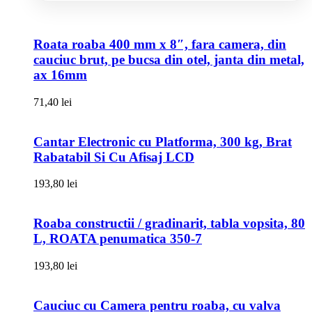
Roata roaba 400 mm x 8″, fara camera, din
cauciuc brut, pe bucsa din otel, janta din metal,
ax 16mm
71,40
lei
Cantar Electronic cu Platforma, 300 kg, Brat
Rabatabil Si Cu Afisaj LCD
193,80
lei
Roaba constructii / gradinarit, tabla vopsita, 80
L, ROATA penumatica 350-7
193,80
lei
Cauciuc cu Camera pentru roaba, cu valva