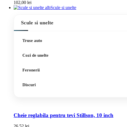
102,00
lei
Scule si unelte
Scule si unelte
Truse auto
Cozi de unelte
Feronerii
Discuri
Cheie reglabila pentru tevi Stillson, 10 inch
26,52
lei