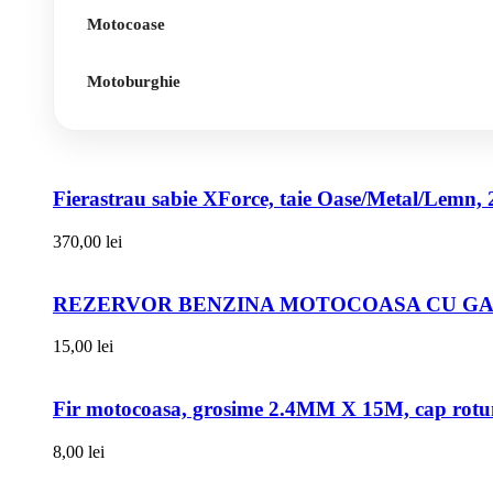
Motocoase
Motoburghie
Fierastrau sabie XForce, taie Oase/Metal/Lemn, 
370,00
lei
REZERVOR BENZINA MOTOCOASA CU GAT
15,00
lei
Fir motocoasa, grosime 2.4MM X 15M, cap rot
8,00
lei