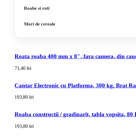
Roabe si roti
Mori de cereale
Roata roaba 400 mm x 8″, fara camera, din cauci
71,40
lei
Cantar Electronic cu Platforma, 300 kg, Brat R
193,80
lei
Roaba constructii / gradinarit, tabla vopsita, 
193,80
lei