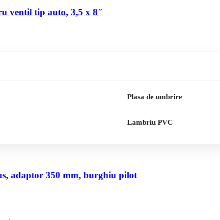
 ventil tip auto, 3,5 x 8″
Plasa de umbrire
Lambriu PVC
us, adaptor 350 mm, burghiu pilot