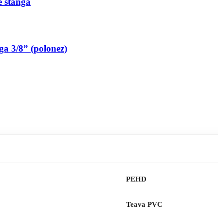
pe stanga
nga 3/8” (polonez)
PEHD
Teava PVC