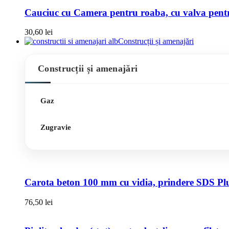
Cauciuc cu Camera pentru roaba, cu valva pentru
30,60
lei
Construcții și amenajări
Construcții și amenajări
Gaz
Zugravie
Carota beton 100 mm cu vidia, prindere SDS Pl
76,50
lei