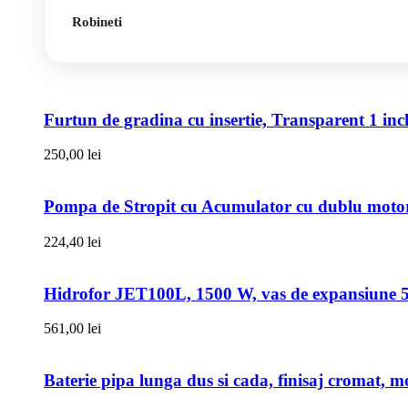
Robineti
Furtun de gradina cu insertie, Transparent 1 i
250,00
lei
Pompa de Stropit cu Acumulator cu dublu motor,
224,40
lei
Hidrofor JET100L, 1500 W, vas de expansiune 50l
561,00
lei
Baterie pipa lunga dus si cada, finisaj cromat, m