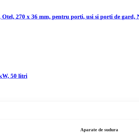
a, Otel, 270 x 36 mm, pentru porti, usi si porti de gard,
W, 50 litri
Aparate de sudura