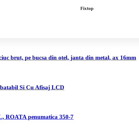
Fixtop
uc brut, pe bucsa din otel, janta din metal, ax 16mm
abatabil Si Cu Afisaj LCD
80 L, ROATA penumatica 350-7