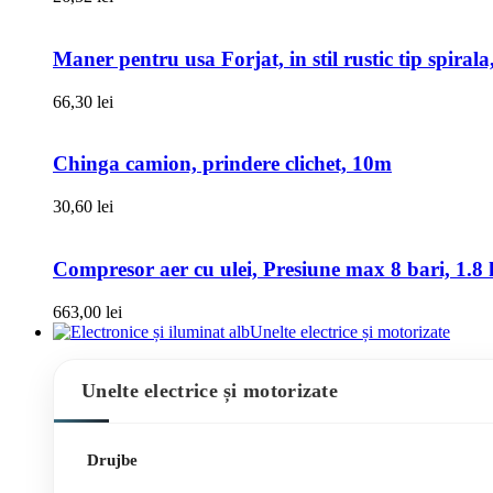
Maner pentru usa Forjat, in stil rustic tip spiral
66,30
lei
Chinga camion, prindere clichet, 10m
30,60
lei
Compresor aer cu ulei, Presiune max 8 bari, 1.8 k
663,00
lei
Unelte electrice și motorizate
Unelte electrice și motorizate
Drujbe