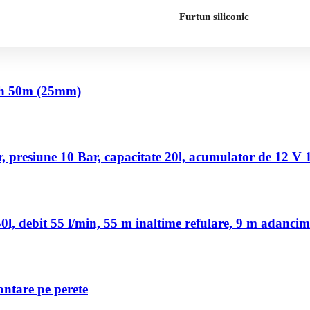
Furtun siliconic
nch 50m (25mm)
 presiune 10 Bar, capacitate 20l, acumulator de 12 V
, debit 55 l/min, 55 m inaltime refulare, 9 m adancim
ontare pe perete