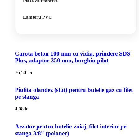
Plasa de umbrire
Lambriu PVC
Carota beton 100 mm cu vidia, prindere SDS
Plus, adaptor 350 mm, burghiu pilot
76,50
lei
Piulita olandez (stut) pentru butelie gaz cu filet
pe stanga
4,08
lei
Arzator pentru butelie voiaj, filet interior pe
stanga 3/8” (polonez)