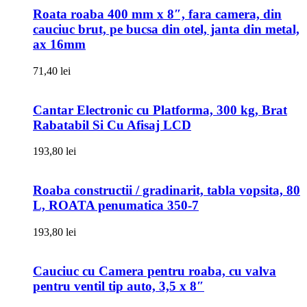
Roata roaba 400 mm x 8″, fara camera, din
cauciuc brut, pe bucsa din otel, janta din metal,
ax 16mm
71,40
lei
Cantar Electronic cu Platforma, 300 kg, Brat
Rabatabil Si Cu Afisaj LCD
193,80
lei
Roaba constructii / gradinarit, tabla vopsita, 80
L, ROATA penumatica 350-7
193,80
lei
Cauciuc cu Camera pentru roaba, cu valva
pentru ventil tip auto, 3,5 x 8″