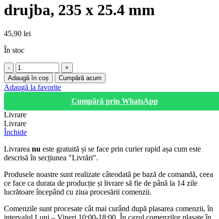
drujba, 235 x 25.4 mm
45,90
lei
În stoc
Cantitate
Disc
Adaugă în coș
Cumpără acum
motocoasa
Adaugă la favorite
cu
Cumpără prin WhatsApp
lant
de
Livrare
drujba,
Livrare
235
Închide
x
25.4
Livrarea
nu
este gratuită și se face prin curier rapid așa cum este
mm
descrisă în secțiunea "Livrări".
Produsele noastre sunt realizate câteodată pe bază de comandă, ceea
ce face ca durata de producție și livrare să fie de până la 14 zile
lucrătoare începând cu ziua procesării comenzii.
Comenzile sunt procesate cât mai curând după plasarea comenzii, în
intervalul Luni – Vineri 10:00-18:00. În cazul comenzilor plasate în