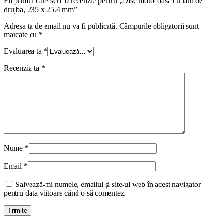
Fii primul care scrii o recenzie pentru „Disc motocoasa cu lant de
drujba, 235 x 25.4 mm”
Adresa ta de email nu va fi publicată.
Câmpurile obligatorii sunt
marcate cu
*
Evaluarea ta
*
Recenzia ta
*
Nume
*
Email
*
Salvează-mi numele, emailul și site-ul web în acest navigator
pentru data viitoare când o să comentez.