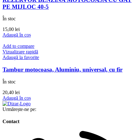
PE MIJLOC 40-5
În stoc
15,00
lei
Adaugă în coș
Add to compare
Vizualizare rapidă
Adaugă la favorite
Tambur motocoasa, Aluminiu, universal, cu fir
În stoc
20,40
lei
Adaugă în coș
Urmărește-ne pe:
Contact