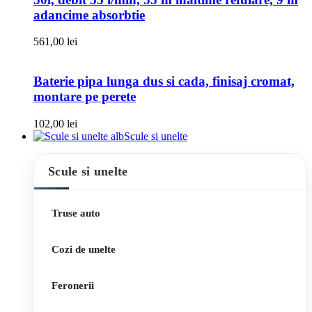
adancime absorbtie
561,00
lei
Baterie pipa lunga dus si cada, finisaj cromat,
montare pe perete
102,00
lei
Scule si unelte
Scule si unelte
Truse auto
Cozi de unelte
Feronerii