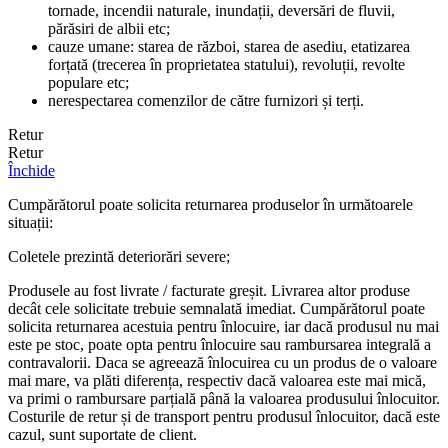
tornade, incendii naturale, inundații, deversări de fluvii,
părăsiri de albii etc;
cauze umane: starea de război, starea de asediu, etatizarea
forțată (trecerea în proprietatea statului), revoluții, revolte
populare etc;
nerespectarea comenzilor de către furnizori și terți.
Retur
Retur
Închide
Cumpărătorul poate solicita returnarea produselor în următoarele
situații:
Coletele prezintă deteriorări severe;
Produsele au fost livrate / facturate greșit. Livrarea altor produse
decât cele solicitate trebuie semnalată imediat. Cumpărătorul poate
solicita returnarea acestuia pentru înlocuire, iar dacă produsul nu mai
este pe stoc, poate opta pentru înlocuire sau rambursarea integrală a
contravalorii. Daca se agreează înlocuirea cu un produs de o valoare
mai mare, va plăti diferența, respectiv dacă valoarea este mai mică,
va primi o rambursare parțială până la valoarea produsului înlocuitor.
Costurile de retur și de transport pentru produsul înlocuitor, dacă este
cazul, sunt suportate de client.