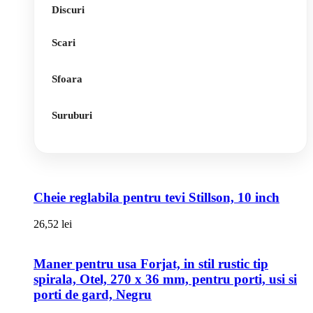
Discuri
Scari
Sfoara
Suruburi
Cheie reglabila pentru tevi Stillson, 10 inch
26,52
lei
Maner pentru usa Forjat, in stil rustic tip
spirala, Otel, 270 x 36 mm, pentru porti, usi si
porti de gard, Negru