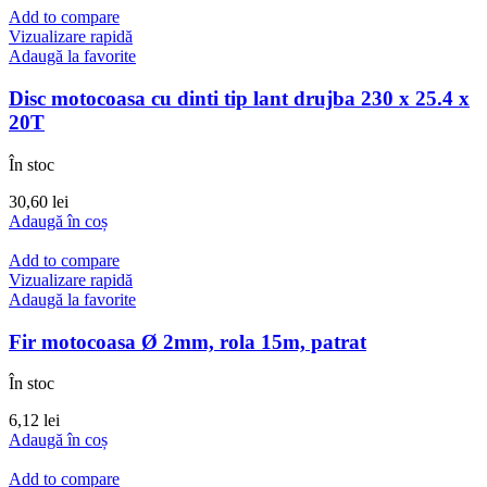
Add to compare
Vizualizare rapidă
Adaugă la favorite
Disc motocoasa cu dinti tip lant drujba 230 x 25.4 x
20T
În stoc
30,60
lei
Adaugă în coș
Add to compare
Vizualizare rapidă
Adaugă la favorite
Fir motocoasa Ø 2mm, rola 15m, patrat
În stoc
6,12
lei
Adaugă în coș
Add to compare