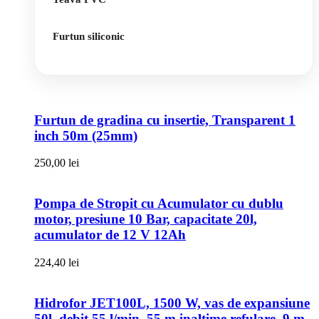
Furtun siliconic
Furtun de gradina cu insertie, Transparent 1
inch 50m (25mm)
250,00
lei
Pompa de Stropit cu Acumulator cu dublu
motor, presiune 10 Bar, capacitate 20l,
acumulator de 12 V 12Ah
224,40
lei
Hidrofor JET100L, 1500 W, vas de expansiune
50l, debit 55 l/min, 55 m inaltime refulare, 9 m