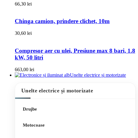
66,30
lei
Chinga camion, prindere clichet, 10m
30,60
lei
Compresor aer cu ulei, Presiune max 8 bari, 1.8
kW, 50 litri
663,00
lei
Unelte electrice și motorizate
Unelte electrice și motorizate
Drujbe
Motocoase