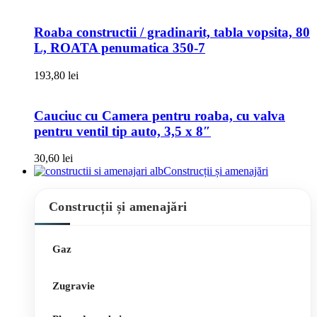
Roaba constructii / gradinarit, tabla vopsita, 80
L, ROATA penumatica 350-7
193,80
lei
Cauciuc cu Camera pentru roaba, cu valva
pentru ventil tip auto, 3,5 x 8″
30,60
lei
Construcții și amenajări
Construcții și amenajări
Gaz
Zugravie