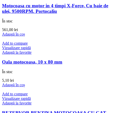
Motocoasa cu motor in 4 timpi X-Force, Cu baie de
ulei, 9500RPM. Portocaliu
În stoc
561,00
lei
Adaugă în coș
Add to compare
Vizualizare rapidă
Adaugă la favorite
Oala motocoasa, 10 x 80 mm
În stoc
5,10
lei
Adaugă în coș
Add to compare
Vizualizare rapidă
Adaugă la favorite
REZERVOR BENZINA MOTOCOASA CU GAT