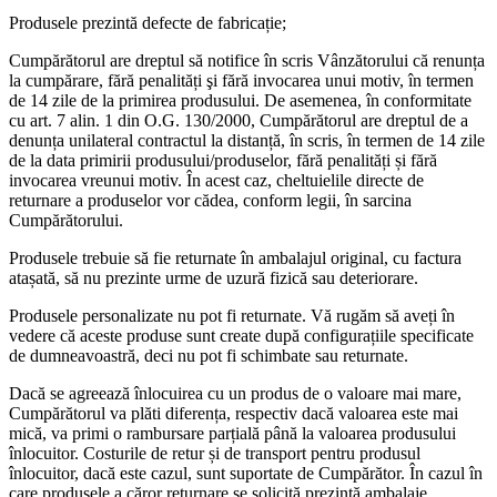
Produsele prezintă defecte de fabricație;
Cumpărătorul are dreptul să notifice în scris Vânzătorului că renunța
la cumpărare, fără penalități şi fără invocarea unui motiv, în termen
de 14 zile de la primirea produsului. De asemenea, în conformitate
cu art. 7 alin. 1 din O.G. 130/2000, Cumpărătorul are dreptul de a
denunța unilateral contractul la distanță, în scris, în termen de 14 zile
de la data primirii produsului/produselor, fără penalități și fără
invocarea vreunui motiv. În acest caz, cheltuielile directe de
returnare a produselor vor cădea, conform legii, în sarcina
Cumpărătorului.
Produsele trebuie să fie returnate în ambalajul original, cu factura
atașată, să nu prezinte urme de uzură fizică sau deteriorare.
Produsele personalizate nu pot fi returnate. Vă rugăm să aveți în
vedere că aceste produse sunt create după configurațiile specificate
de dumneavoastră, deci nu pot fi schimbate sau returnate.
Dacă se agreează înlocuirea cu un produs de o valoare mai mare,
Cumpărătorul va plăti diferența, respectiv dacă valoarea este mai
mică, va primi o rambursare parțială până la valoarea produsului
înlocuitor. Costurile de retur și de transport pentru produsul
înlocuitor, dacă este cazul, sunt suportate de Cumpărător. În cazul în
care produsele a căror returnare se solicită prezintă ambalaje