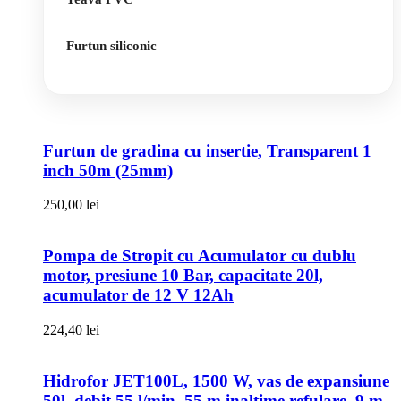
Furtun siliconic
Furtun de gradina cu insertie, Transparent 1
inch 50m (25mm)
250,00
lei
Pompa de Stropit cu Acumulator cu dublu
motor, presiune 10 Bar, capacitate 20l,
acumulator de 12 V 12Ah
224,40
lei
Hidrofor JET100L, 1500 W, vas de expansiune
50l, debit 55 l/min, 55 m inaltime refulare, 9 m