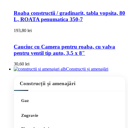
Roaba constructii / gradinarit, tabla vopsita, 80
L, ROATA penumatica 350-7
193,80
lei
Cauciuc cu Camera pentru roaba, cu valva
pentru ventil tip auto, 3,5 x 8″
30,60
lei
Construcții și amenajări
Construcții și amenajări
Gaz
Zugravie