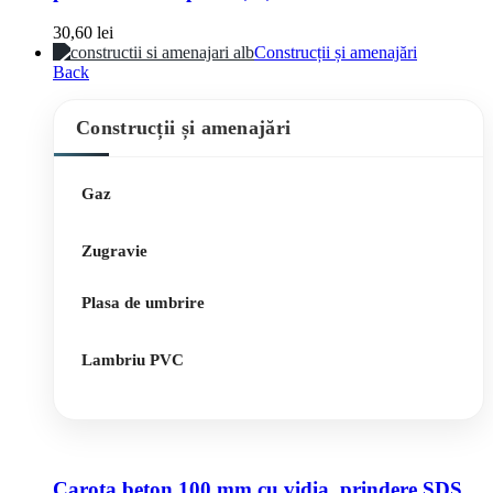
30,60
lei
Construcții și amenajări
Back
Construcții și amenajări
Gaz
Zugravie
Plasa de umbrire
Lambriu PVC
Carota beton 100 mm cu vidia, prindere SDS