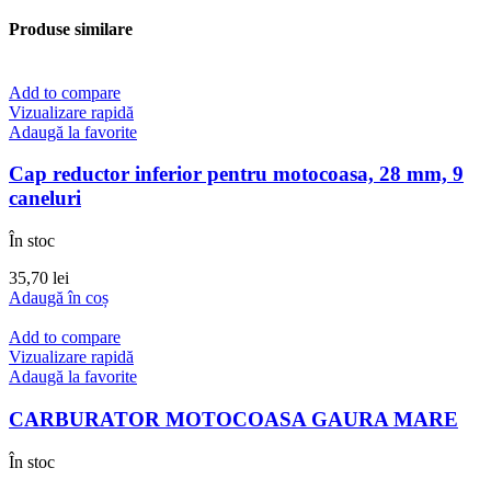
Produse similare
Add to compare
Vizualizare rapidă
Adaugă la favorite
Cap reductor inferior pentru motocoasa, 28 mm, 9
caneluri
În stoc
35,70
lei
Adaugă în coș
Add to compare
Vizualizare rapidă
Adaugă la favorite
CARBURATOR MOTOCOASA GAURA MARE
În stoc