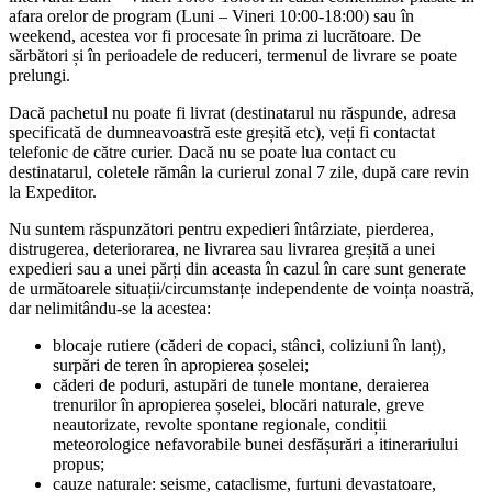
afara orelor de program (Luni – Vineri 10:00-18:00) sau în
weekend, acestea vor fi procesate în prima zi lucrătoare. De
sărbători și în perioadele de reduceri, termenul de livrare se poate
prelungi.
Dacă pachetul nu poate fi livrat (destinatarul nu răspunde, adresa
specificată de dumneavoastră este greșită etc), veți fi contactat
telefonic de către curier. Dacă nu se poate lua contact cu
destinatarul, coletele rămân la curierul zonal 7 zile, după care revin
la Expeditor.
Nu suntem răspunzători pentru expedieri întârziate, pierderea,
distrugerea, deteriorarea, ne livrarea sau livrarea greșită a unei
expedieri sau a unei părți din aceasta în cazul în care sunt generate
de următoarele situații/circumstanțe independente de voința noastră,
dar nelimitându-se la acestea:
blocaje rutiere (căderi de copaci, stânci, coliziuni în lanț),
surpări de teren în apropierea șoselei;
căderi de poduri, astupări de tunele montane, deraierea
trenurilor în apropierea șoselei, blocări naturale, greve
neautorizate, revolte spontane regionale, condiții
meteorologice nefavorabile bunei desfășurări a itinerariului
propus;
cauze naturale: seisme, cataclisme, furtuni devastatoare,