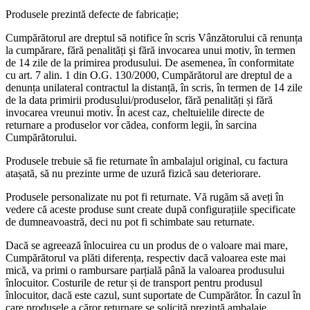
Produsele prezintă defecte de fabricație;
Cumpărătorul are dreptul să notifice în scris Vânzătorului că renunța
la cumpărare, fără penalități şi fără invocarea unui motiv, în termen
de 14 zile de la primirea produsului. De asemenea, în conformitate
cu art. 7 alin. 1 din O.G. 130/2000, Cumpărătorul are dreptul de a
denunța unilateral contractul la distanță, în scris, în termen de 14 zile
de la data primirii produsului/produselor, fără penalități și fără
invocarea vreunui motiv. În acest caz, cheltuielile directe de
returnare a produselor vor cădea, conform legii, în sarcina
Cumpărătorului.
Produsele trebuie să fie returnate în ambalajul original, cu factura
atașată, să nu prezinte urme de uzură fizică sau deteriorare.
Produsele personalizate nu pot fi returnate. Vă rugăm să aveți în
vedere că aceste produse sunt create după configurațiile specificate
de dumneavoastră, deci nu pot fi schimbate sau returnate.
Dacă se agreează înlocuirea cu un produs de o valoare mai mare,
Cumpărătorul va plăti diferența, respectiv dacă valoarea este mai
mică, va primi o rambursare parțială până la valoarea produsului
înlocuitor. Costurile de retur și de transport pentru produsul
înlocuitor, dacă este cazul, sunt suportate de Cumpărător. În cazul în
care produsele a căror returnare se solicită prezintă ambalaje