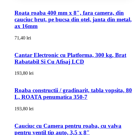
Roata roaba 400 mm x 8″, fara camera, din
cauciuc brut, pe bucsa din otel, janta din metal,
ax 16mm
71,40
lei
Cantar Electronic cu Platforma, 300 kg, Brat
Rabatabil Si Cu Afisaj LCD
193,80
lei
Roaba constructii / gradinarit, tabla vopsita, 80
L, ROATA penumatica 350-7
193,80
lei
Cauciuc cu Camera pentru roaba, cu valva
pentru ventil tip auto, 3,5 x 8″