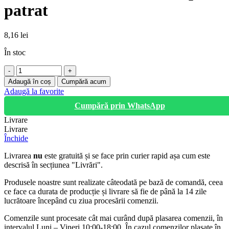
patrat
8,16
lei
În stoc
Cantitate
FIR
Adaugă în coș
Cumpără acum
MTC
Adaugă la favorite
3,0MM*15M
Cumpără prin WhatsApp
cap
patrat
Livrare
Livrare
Închide
Livrarea
nu
este gratuită și se face prin curier rapid așa cum este
descrisă în secțiunea "Livrări".
Produsele noastre sunt realizate câteodată pe bază de comandă, ceea
ce face ca durata de producție și livrare să fie de până la 14 zile
lucrătoare începând cu ziua procesării comenzii.
Comenzile sunt procesate cât mai curând după plasarea comenzii, în
intervalul Luni – Vineri 10:00-18:00. În cazul comenzilor plasate în