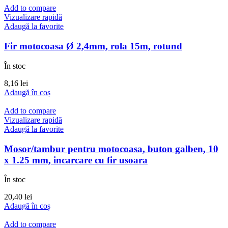
Add to compare
Vizualizare rapidă
Adaugă la favorite
Fir motocoasa Ø 2,4mm, rola 15m, rotund
În stoc
8,16
lei
Adaugă în coș
Add to compare
Vizualizare rapidă
Adaugă la favorite
Mosor/tambur pentru motocoasa, buton galben, 10
x 1.25 mm, incarcare cu fir usoara
În stoc
20,40
lei
Adaugă în coș
Add to compare