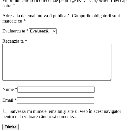
Fii primul care scrii o recenzie pentru „FIR MTC 3,0MM*15M cap
patrat”
Adresa ta de email nu va fi publicată.
Câmpurile obligatorii sunt
marcate cu
*
Evaluarea ta
*
Recenzia ta
*
Nume
*
Email
*
Salvează-mi numele, emailul și site-ul web în acest navigator
pentru data viitoare când o să comentez.