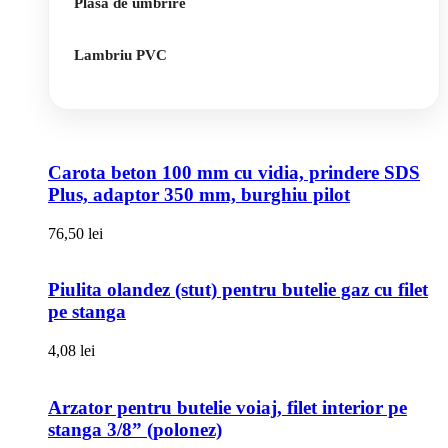
Plasa de umbrire
Lambriu PVC
Carota beton 100 mm cu vidia, prindere SDS
Plus, adaptor 350 mm, burghiu pilot
76,50
lei
Piulita olandez (stut) pentru butelie gaz cu filet
pe stanga
4,08
lei
Arzator pentru butelie voiaj, filet interior pe
stanga 3/8” (polonez)