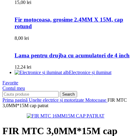
15,00
lei
Fir motocoasa, grosime 2.4MM X 15M, cap
rotund
8,00
lei
Lama pentru drujba cu acumulatori de 4 inch
12,24
lei
Electronice și iluminat
Favorite
Contul meu
Search
Prima pagină
Unelte electrice și motorizate
Motocoase
FIR MTC
3,0MM*15M cap patrat
FIR MTC 3,0MM*15M cap