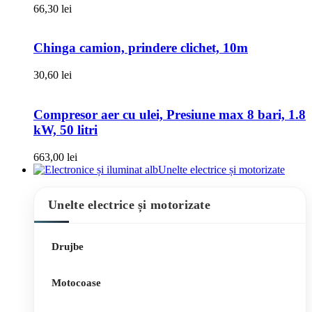
66,30
lei
Chinga camion, prindere clichet, 10m
30,60
lei
Compresor aer cu ulei, Presiune max 8 bari, 1.8
kW, 50 litri
663,00
lei
Unelte electrice și motorizate
Unelte electrice și motorizate
Drujbe
Motocoase