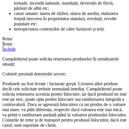
tornade, incendii naturale, inundații, deversări de fluvii,
părăsiri de albii etc;
cauze umane: starea de război, starea de asediu, etatizarea
forțată (trecerea în proprietatea statului), revoluții, revolte
populare etc;
nerespectarea comenzilor de către furnizori și terți.
Retur
Retur
Închide
Cumpărătorul poate solicita returnarea produselor în următoarele
situații:
Coletele prezintă deteriorări severe;
Produsele au fost livrate / facturate greșit. Livrarea altor produse
decât cele solicitate trebuie semnalată imediat. Cumpărătorul poate
solicita returnarea acestuia pentru înlocuire, iar dacă produsul nu mai
este pe stoc, poate opta pentru înlocuire sau rambursarea integrală a
contravalorii. Daca se agreează înlocuirea cu un produs de o valoare
mai mare, va plăti diferența, respectiv dacă valoarea este mai mică,
va primi o rambursare parțială până la valoarea produsului înlocuitor.
Costurile de retur și de transport pentru produsul înlocuitor, dacă este
cazul, sunt suportate de client.