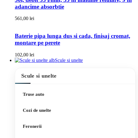
adancime absorbtie
561,00
lei
Baterie pipa lunga dus si cada, finisaj cromat,
montare pe perete
102,00
lei
Scule si unelte
Scule si unelte
Truse auto
Cozi de unelte
Feronerii