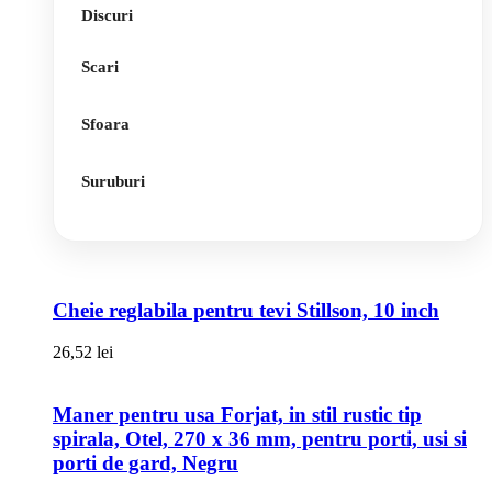
Discuri
Scari
Sfoara
Suruburi
Cheie reglabila pentru tevi Stillson, 10 inch
26,52
lei
Maner pentru usa Forjat, in stil rustic tip
spirala, Otel, 270 x 36 mm, pentru porti, usi si
porti de gard, Negru