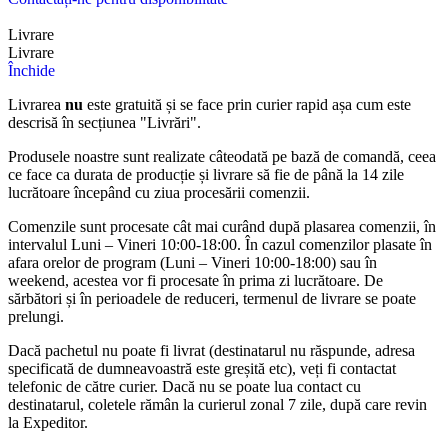
Livrare
Livrare
Închide
Livrarea
nu
este gratuită și se face prin curier rapid așa cum este
descrisă în secțiunea "Livrări".
Produsele noastre sunt realizate câteodată pe bază de comandă, ceea
ce face ca durata de producție și livrare să fie de până la 14 zile
lucrătoare începând cu ziua procesării comenzii.
Comenzile sunt procesate cât mai curând după plasarea comenzii, în
intervalul Luni – Vineri 10:00-18:00. În cazul comenzilor plasate în
afara orelor de program (Luni – Vineri 10:00-18:00) sau în
weekend, acestea vor fi procesate în prima zi lucrătoare. De
sărbători și în perioadele de reduceri, termenul de livrare se poate
prelungi.
Dacă pachetul nu poate fi livrat (destinatarul nu răspunde, adresa
specificată de dumneavoastră este greșită etc), veți fi contactat
telefonic de către curier. Dacă nu se poate lua contact cu
destinatarul, coletele rămân la curierul zonal 7 zile, după care revin
la Expeditor.