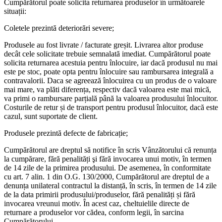
Cumpărătorul poate solicita returnarea produselor în următoarele
situații:
Coletele prezintă deteriorări severe;
Produsele au fost livrate / facturate greșit. Livrarea altor produse
decât cele solicitate trebuie semnalată imediat. Cumpărătorul poate
solicita returnarea acestuia pentru înlocuire, iar dacă produsul nu mai
este pe stoc, poate opta pentru înlocuire sau rambursarea integrală a
contravalorii. Daca se agreează înlocuirea cu un produs de o valoare
mai mare, va plăti diferența, respectiv dacă valoarea este mai mică,
va primi o rambursare parțială până la valoarea produsului înlocuitor.
Costurile de retur și de transport pentru produsul înlocuitor, dacă este
cazul, sunt suportate de client.
Produsele prezintă defecte de fabricație;
Cumpărătorul are dreptul să notifice în scris Vânzătorului că renunța
la cumpărare, fără penalități şi fără invocarea unui motiv, în termen
de 14 zile de la primirea produsului. De asemenea, în conformitate
cu art. 7 alin. 1 din O.G. 130/2000, Cumpărătorul are dreptul de a
denunța unilateral contractul la distanță, în scris, în termen de 14 zile
de la data primirii produsului/produselor, fără penalități și fără
invocarea vreunui motiv. În acest caz, cheltuielile directe de
returnare a produselor vor cădea, conform legii, în sarcina
Cumpărătorului.