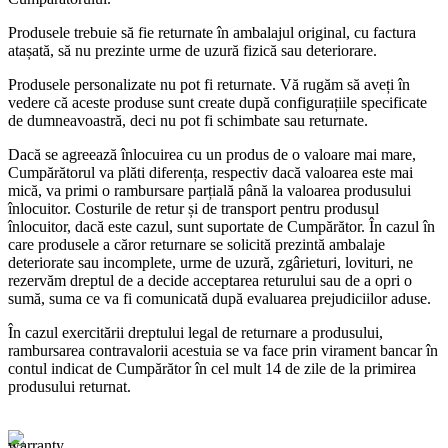
Produsele trebuie să fie returnate în ambalajul original, cu factura
atașată, să nu prezinte urme de uzură fizică sau deteriorare.
Produsele personalizate nu pot fi returnate. Vă rugăm să aveți în
vedere că aceste produse sunt create după configurațiile specificate
de dumneavoastră, deci nu pot fi schimbate sau returnate.
Dacă se agreează înlocuirea cu un produs de o valoare mai mare,
Cumpărătorul va plăti diferența, respectiv dacă valoarea este mai
mică, va primi o rambursare parțială până la valoarea produsului
înlocuitor. Costurile de retur și de transport pentru produsul
înlocuitor, dacă este cazul, sunt suportate de Cumpărător. În cazul în
care produsele a căror returnare se solicită prezintă ambalaje
deteriorate sau incomplete, urme de uzură, zgârieturi, lovituri, ne
rezervăm dreptul de a decide acceptarea returului sau de a opri o
sumă, suma ce va fi comunicată după evaluarea prejudiciilor aduse.
În cazul exercitării dreptului legal de returnare a produsului,
rambursarea contravalorii acestuia se va face prin virament bancar în
contul indicat de Cumpărător în cel mult 14 de zile de la primirea
produsului returnat.