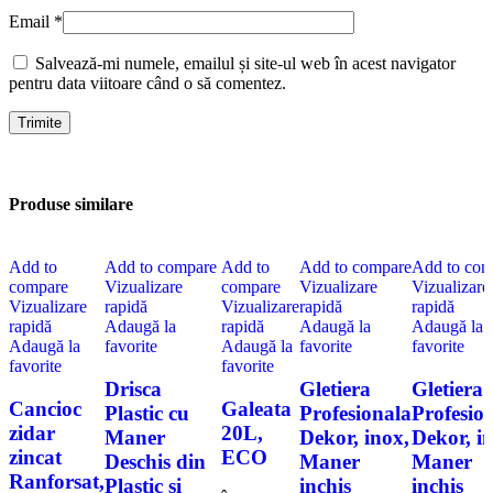
Email
*
Salvează-mi numele, emailul și site-ul web în acest navigator
pentru data viitoare când o să comentez.
Produse similare
Add to
Add to compare
Add to
Add to compare
Add to com
compare
Vizualizare
compare
Vizualizare
Vizualizare
Vizualizare
rapidă
Vizualizare
rapidă
rapidă
rapidă
Adaugă la
rapidă
Adaugă la
Adaugă la
Adaugă la
favorite
Adaugă la
favorite
favorite
favorite
favorite
Drisca
Gletiera
Gletiera
Cancioc
Galeata
Plastic cu
Profesionala
Profesio
zidar
20L,
Maner
Dekor, inox,
Dekor, i
zincat
ECO
Deschis din
Maner
Maner
Ranforsat,
Plastic si
inchis
inchis