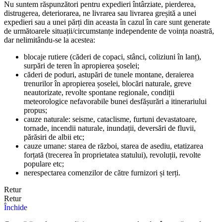
Nu suntem răspunzători pentru expedieri întârziate, pierderea,
distrugerea, deteriorarea, ne livrarea sau livrarea greșită a unei
expedieri sau a unei părți din aceasta în cazul în care sunt generate
de următoarele situații/circumstanțe independente de voința noastră,
dar nelimitându-se la acestea:
blocaje rutiere (căderi de copaci, stânci, coliziuni în lanț),
surpări de teren în apropierea șoselei;
căderi de poduri, astupări de tunele montane, deraierea
trenurilor în apropierea șoselei, blocări naturale, greve
neautorizate, revolte spontane regionale, condiții
meteorologice nefavorabile bunei desfășurări a itinerariului
propus;
cauze naturale: seisme, cataclisme, furtuni devastatoare,
tornade, incendii naturale, inundații, deversări de fluvii,
părăsiri de albii etc;
cauze umane: starea de război, starea de asediu, etatizarea
forțată (trecerea în proprietatea statului), revoluții, revolte
populare etc;
nerespectarea comenzilor de către furnizori și terți.
Retur
Retur
Închide