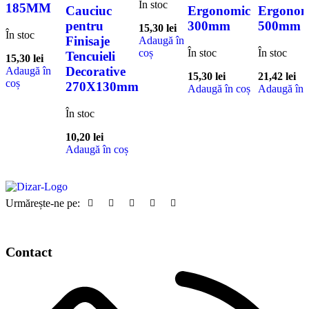
În stoc
185MM
Cauciuc
Ergonomic
Ergonom
pentru
300mm
500mm
15,30
lei
În stoc
Finisaje
Adaugă în
coș
În stoc
În stoc
Tencuieli
15,30
lei
Decorative
Adaugă în
15,30
lei
21,42
lei
coș
270X130mm
Adaugă în coș
Adaugă în 
În stoc
10,20
lei
Adaugă în coș
Urmărește-ne pe:
Contact