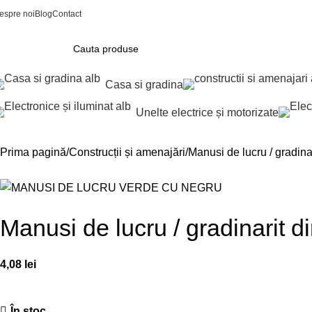
espre noi
Blog
Contact
Casa si gradina
Unelte electrice și motorizate
Prima pagină
Construcții și amenajări
Manusi de lucru / gradin
Manusi de lucru / gradinarit 
4,08
lei
În stoc