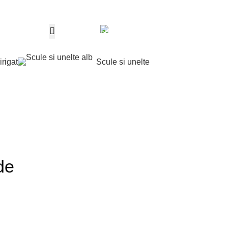
Telefon
0,00
le
0
produ
0763 787 897
irigat
Scule si unelte
Contul m
de