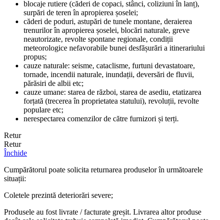
blocaje rutiere (căderi de copaci, stânci, coliziuni în lanț),
surpări de teren în apropierea șoselei;
căderi de poduri, astupări de tunele montane, deraierea
trenurilor în apropierea șoselei, blocări naturale, greve
neautorizate, revolte spontane regionale, condiții
meteorologice nefavorabile bunei desfășurări a itinerariului
propus;
cauze naturale: seisme, cataclisme, furtuni devastatoare,
tornade, incendii naturale, inundații, deversări de fluvii,
părăsiri de albii etc;
cauze umane: starea de război, starea de asediu, etatizarea
forțată (trecerea în proprietatea statului), revoluții, revolte
populare etc;
nerespectarea comenzilor de către furnizori și terți.
Retur
Retur
Închide
Cumpărătorul poate solicita returnarea produselor în următoarele
situații:
Coletele prezintă deteriorări severe;
Produsele au fost livrate / facturate greșit. Livrarea altor produse