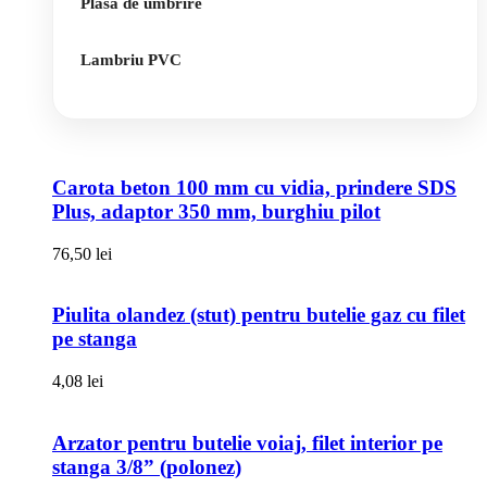
Plasa de umbrire
Lambriu PVC
Carota beton 100 mm cu vidia, prindere SDS
Plus, adaptor 350 mm, burghiu pilot
76,50
lei
Piulita olandez (stut) pentru butelie gaz cu filet
pe stanga
4,08
lei
Arzator pentru butelie voiaj, filet interior pe
stanga 3/8” (polonez)