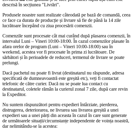
descrisă în secțiunea "Livrări".
Produsele noastre sunt realizate câteodată pe bază de comandă, ceea
ce face ca durata de producție și livrare să fie de până la 14 zile
lucrătoare începând cu ziua procesării comenzii.
Comenzile sunt procesate cât mai curând după plasarea comenzii, în
intervalul Luni – Vineri 10:00-18:00. În cazul comenzilor plasate în
afara orelor de program (Luni – Vineri 10:00-18:00) sau în
weekend, acestea vor fi procesate în prima zi lucrătoare. De
sărbători și în perioadele de reduceri, termenul de livrare se poate
prelungi.
Dacă pachetul nu poate fi livrat (destinatarul nu răspunde, adresa
specificată de dumneavoastră este greșită etc), veți fi contactat
telefonic de către curier. Dacă nu se poate lua contact cu
destinatarul, coletele rămân la curierul zonal 7 zile, după care revin
la Expeditor.
Nu suntem răspunzători pentru expedieri întârziate, pierderea,
distrugerea, deteriorarea, ne livrarea sau livrarea greșită a unei
expedieri sau a unei părți din aceasta în cazul în care sunt generate
de următoarele situații/circumstanțe independente de voința noastră,
dar nelimitându-se la acestea: