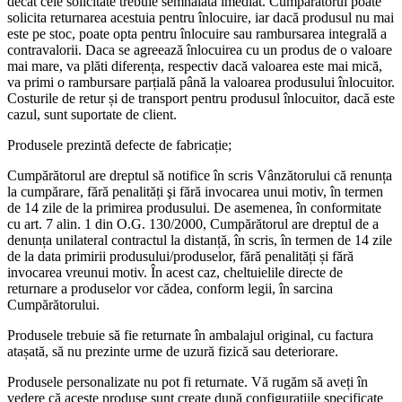
decât cele solicitate trebuie semnalată imediat. Cumpărătorul poate
solicita returnarea acestuia pentru înlocuire, iar dacă produsul nu mai
este pe stoc, poate opta pentru înlocuire sau rambursarea integrală a
contravalorii. Daca se agreează înlocuirea cu un produs de o valoare
mai mare, va plăti diferența, respectiv dacă valoarea este mai mică,
va primi o rambursare parțială până la valoarea produsului înlocuitor.
Costurile de retur și de transport pentru produsul înlocuitor, dacă este
cazul, sunt suportate de client.
Produsele prezintă defecte de fabricație;
Cumpărătorul are dreptul să notifice în scris Vânzătorului că renunța
la cumpărare, fără penalități şi fără invocarea unui motiv, în termen
de 14 zile de la primirea produsului. De asemenea, în conformitate
cu art. 7 alin. 1 din O.G. 130/2000, Cumpărătorul are dreptul de a
denunța unilateral contractul la distanță, în scris, în termen de 14 zile
de la data primirii produsului/produselor, fără penalități și fără
invocarea vreunui motiv. În acest caz, cheltuielile directe de
returnare a produselor vor cădea, conform legii, în sarcina
Cumpărătorului.
Produsele trebuie să fie returnate în ambalajul original, cu factura
atașată, să nu prezinte urme de uzură fizică sau deteriorare.
Produsele personalizate nu pot fi returnate. Vă rugăm să aveți în
vedere că aceste produse sunt create după configurațiile specificate