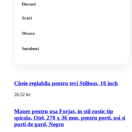
Discuri
Scari
Sfoara
Suruburi
Cheie reglabila pentru tevi Stillson, 10 inch
26,52
lei
Maner pentru usa Forjat, in stil rustic tip
spirala, Otel, 270 x 36 mm, pentru porti, usi si
porti de gard, Negru