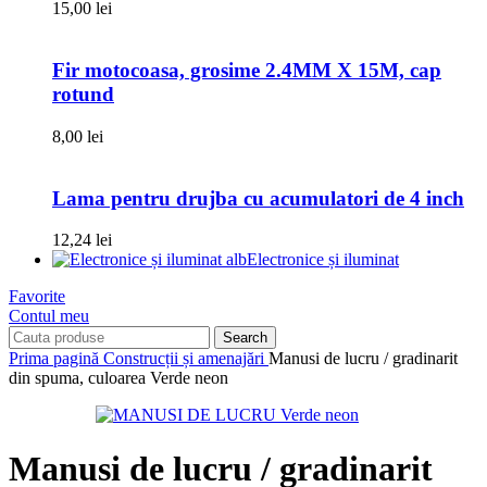
15,00
lei
Fir motocoasa, grosime 2.4MM X 15M, cap
rotund
8,00
lei
Lama pentru drujba cu acumulatori de 4 inch
12,24
lei
Electronice și iluminat
Favorite
Contul meu
Search
Prima pagină
Construcții și amenajări
Manusi de lucru / gradinarit
din spuma, culoarea Verde neon
Manusi de lucru / gradinarit