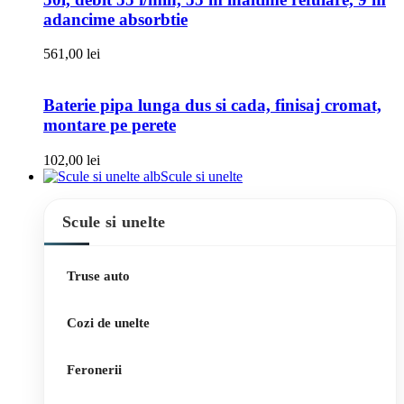
adancime absorbtie
561,00
lei
Baterie pipa lunga dus si cada, finisaj cromat,
montare pe perete
102,00
lei
Scule si unelte
Scule si unelte
Truse auto
Cozi de unelte
Feronerii