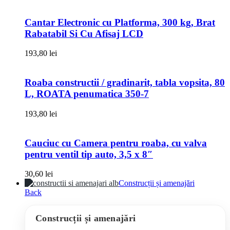
Cantar Electronic cu Platforma, 300 kg, Brat
Rabatabil Si Cu Afisaj LCD
193,80
lei
Roaba constructii / gradinarit, tabla vopsita, 80
L, ROATA penumatica 350-7
193,80
lei
Cauciuc cu Camera pentru roaba, cu valva
pentru ventil tip auto, 3,5 x 8″
30,60
lei
Construcții și amenajări
Back
Construcții și amenajări