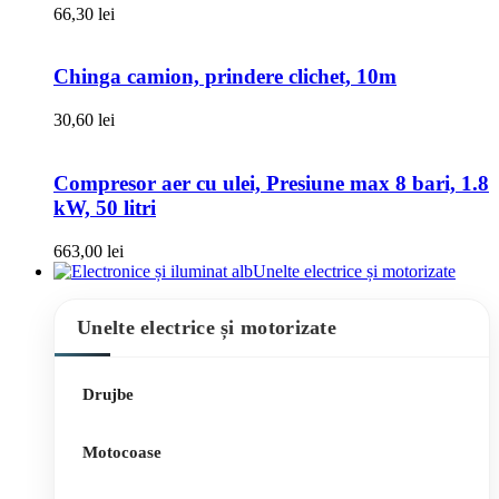
66,30
lei
Chinga camion, prindere clichet, 10m
30,60
lei
Compresor aer cu ulei, Presiune max 8 bari, 1.8
kW, 50 litri
663,00
lei
Unelte electrice și motorizate
Unelte electrice și motorizate
Drujbe
Motocoase