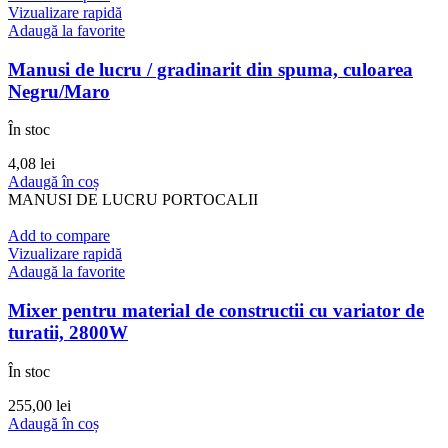
Vizualizare rapidă
Adaugă la favorite
Manusi de lucru / gradinarit din spuma, culoarea
Negru/Maro
În stoc
4,08
lei
Adaugă în coș
MANUSI DE LUCRU PORTOCALII
Add to compare
Vizualizare rapidă
Adaugă la favorite
Mixer pentru material de constructii cu variator de
turatii, 2800W
În stoc
255,00
lei
Adaugă în coș