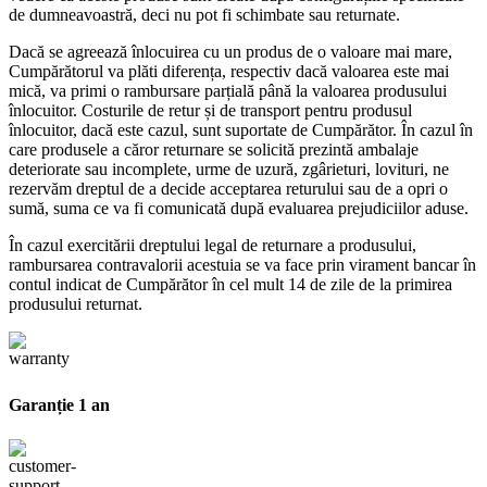
de dumneavoastră, deci nu pot fi schimbate sau returnate.
Dacă se agreează înlocuirea cu un produs de o valoare mai mare,
Cumpărătorul va plăti diferența, respectiv dacă valoarea este mai
mică, va primi o rambursare parțială până la valoarea produsului
înlocuitor. Costurile de retur și de transport pentru produsul
înlocuitor, dacă este cazul, sunt suportate de Cumpărător. În cazul în
care produsele a căror returnare se solicită prezintă ambalaje
deteriorate sau incomplete, urme de uzură, zgârieturi, lovituri, ne
rezervăm dreptul de a decide acceptarea returului sau de a opri o
sumă, suma ce va fi comunicată după evaluarea prejudiciilor aduse.
În cazul exercitării dreptului legal de returnare a produsului,
rambursarea contravalorii acestuia se va face prin virament bancar în
contul indicat de Cumpărător în cel mult 14 de zile de la primirea
produsului returnat.
Garanție 1 an