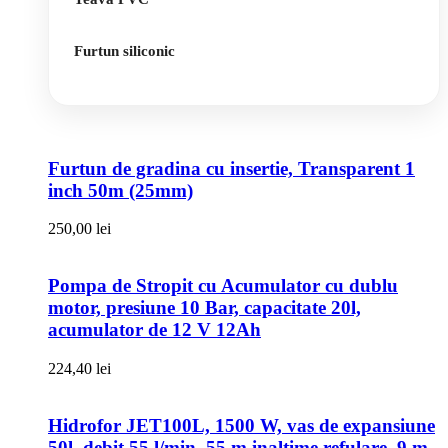
Furtun siliconic
Furtun de gradina cu insertie, Transparent 1
inch 50m (25mm)
250,00
lei
Pompa de Stropit cu Acumulator cu dublu
motor, presiune 10 Bar, capacitate 20l,
acumulator de 12 V 12Ah
224,40
lei
Hidrofor JET100L, 1500 W, vas de expansiune
50l, debit 55 l/min, 55 m inaltime refulare, 9 m