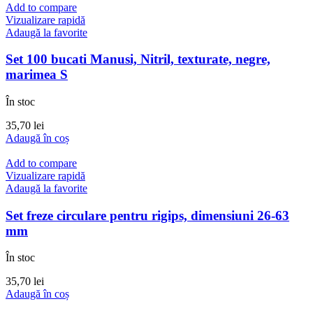
Add to compare
Vizualizare rapidă
Adaugă la favorite
Set 100 bucati Manusi, Nitril, texturate, negre,
marimea S
În stoc
35,70
lei
Adaugă în coș
Add to compare
Vizualizare rapidă
Adaugă la favorite
Set freze circulare pentru rigips, dimensiuni 26-63
mm
În stoc
35,70
lei
Adaugă în coș