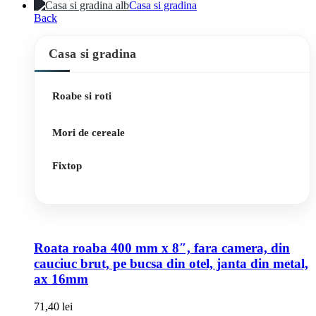
Casa si gradina
Back
Casa si gradina
Roabe si roti
Mori de cereale
Fixtop
Roata roaba 400 mm x 8″, fara camera, din
cauciuc brut, pe bucsa din otel, janta din metal,
ax 16mm
71,40
lei