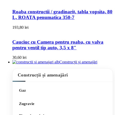
Roaba constructii / gradinarit, tabla vopsita, 80
L, ROATA penumatica 350-7
193,80
lei
Cauciuc cu Camera pentru roaba, cu valva
pentru ventil tip auto, 3,5 x 8″
30,60
lei
Construcții și amenajări
Construcții și amenajări
Gaz
Zugravie