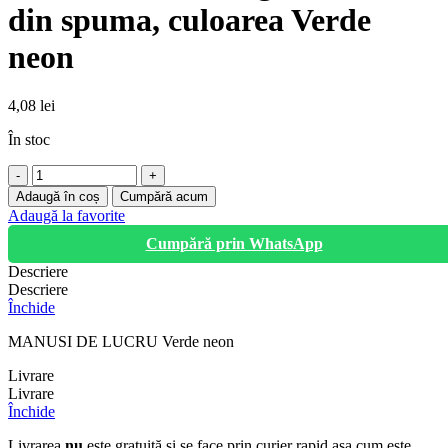
din spuma, culoarea Verde
neon
4,08
lei
În stoc
Cantitate
Manusi
Adaugă în coș
Cumpără acum
de
Adaugă la favorite
lucru
Cumpără prin WhatsApp
/
gradinarit
Descriere
din
Descriere
spuma,
Închide
culoarea
Verde
MANUSI DE LUCRU Verde neon
neon
Livrare
Livrare
Închide
Livrarea
nu
este gratuită și se face prin curier rapid așa cum este