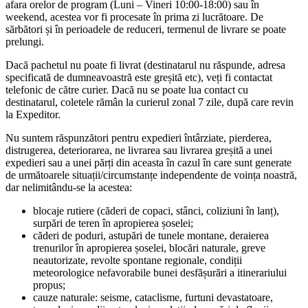
afara orelor de program (Luni – Vineri 10:00-18:00) sau în
weekend, acestea vor fi procesate în prima zi lucrătoare. De
sărbători și în perioadele de reduceri, termenul de livrare se poate
prelungi.
Dacă pachetul nu poate fi livrat (destinatarul nu răspunde, adresa
specificată de dumneavoastră este greșită etc), veți fi contactat
telefonic de către curier. Dacă nu se poate lua contact cu
destinatarul, coletele rămân la curierul zonal 7 zile, după care revin
la Expeditor.
Nu suntem răspunzători pentru expedieri întârziate, pierderea,
distrugerea, deteriorarea, ne livrarea sau livrarea greșită a unei
expedieri sau a unei părți din aceasta în cazul în care sunt generate
de următoarele situații/circumstanțe independente de voința noastră,
dar nelimitându-se la acestea:
blocaje rutiere (căderi de copaci, stânci, coliziuni în lanț),
surpări de teren în apropierea șoselei;
căderi de poduri, astupări de tunele montane, deraierea
trenurilor în apropierea șoselei, blocări naturale, greve
neautorizate, revolte spontane regionale, condiții
meteorologice nefavorabile bunei desfășurări a itinerariului
propus;
cauze naturale: seisme, cataclisme, furtuni devastatoare,