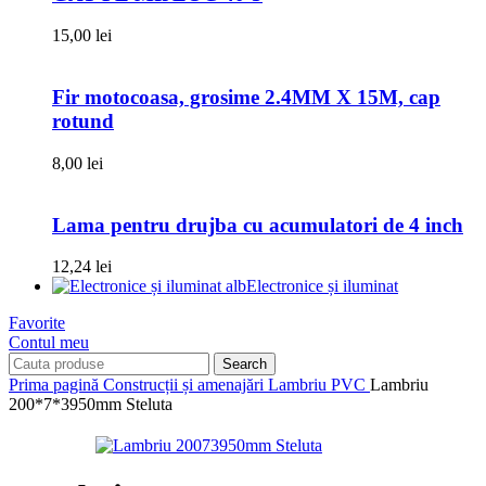
15,00
lei
Fir motocoasa, grosime 2.4MM X 15M, cap
rotund
8,00
lei
Lama pentru drujba cu acumulatori de 4 inch
12,24
lei
Electronice și iluminat
Favorite
Contul meu
Search
Prima pagină
Construcții și amenajări
Lambriu PVC
Lambriu
200*7*3950mm Steluta