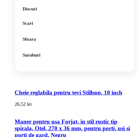
Discuri
Scari
Sfoara
Suruburi
Cheie reglabila pentru tevi Stillson, 10 inch
26,52
lei
Maner pentru usa Forjat, in stil rustic tip
spirala, Otel, 270 x 36 mm, pentru porti, usi si
porti de gard, Negru