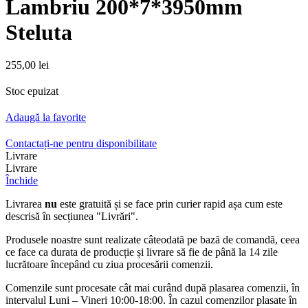
Lambriu 200*7*3950mm
Steluta
255,00
lei
Stoc epuizat
Adaugă la favorite
Contactați-ne pentru disponibilitate
Livrare
Livrare
Închide
Livrarea
nu
este gratuită și se face prin curier rapid așa cum este
descrisă în secțiunea "Livrări".
Produsele noastre sunt realizate câteodată pe bază de comandă, ceea
ce face ca durata de producție și livrare să fie de până la 14 zile
lucrătoare începând cu ziua procesării comenzii.
Comenzile sunt procesate cât mai curând după plasarea comenzii, în
intervalul Luni – Vineri 10:00-18:00. În cazul comenzilor plasate în