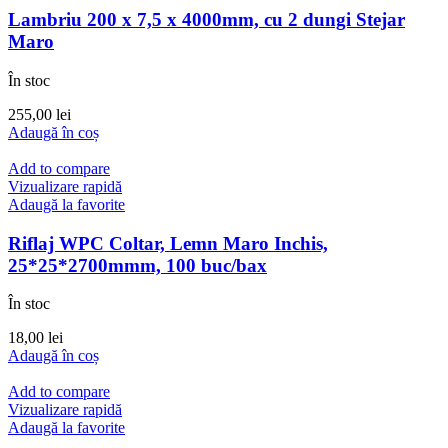
Lambriu 200 x 7,5 x 4000mm, cu 2 dungi Stejar
Maro
În stoc
255,00
lei
Adaugă în coș
Add to compare
Vizualizare rapidă
Adaugă la favorite
Riflaj WPC Coltar, Lemn Maro Inchis,
25*25*2700mmm, 100 buc/bax
În stoc
18,00
lei
Adaugă în coș
Add to compare
Vizualizare rapidă
Adaugă la favorite