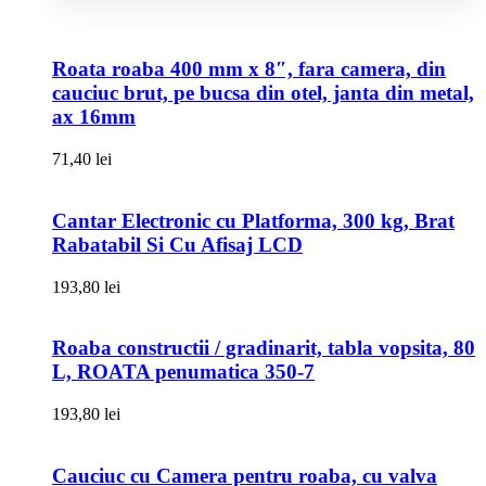
Roata roaba 400 mm x 8″, fara camera, din
cauciuc brut, pe bucsa din otel, janta din metal,
ax 16mm
71,40
lei
Cantar Electronic cu Platforma, 300 kg, Brat
Rabatabil Si Cu Afisaj LCD
193,80
lei
Roaba constructii / gradinarit, tabla vopsita, 80
L, ROATA penumatica 350-7
193,80
lei
Cauciuc cu Camera pentru roaba, cu valva