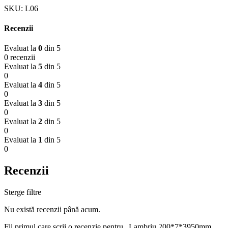
SKU:
L06
Recenzii
Evaluat la
0
din 5
0 recenzii
Evaluat la
5
din 5
0
Evaluat la
4
din 5
0
Evaluat la
3
din 5
0
Evaluat la
2
din 5
0
Evaluat la
1
din 5
0
Recenzii
Sterge filtre
Nu există recenzii până acum.
Fii primul care scrii o recenzie pentru „Lambriu 200*7*3950mm