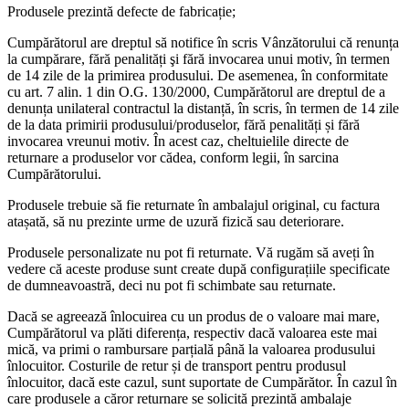
Produsele prezintă defecte de fabricație;
Cumpărătorul are dreptul să notifice în scris Vânzătorului că renunța
la cumpărare, fără penalități şi fără invocarea unui motiv, în termen
de 14 zile de la primirea produsului. De asemenea, în conformitate
cu art. 7 alin. 1 din O.G. 130/2000, Cumpărătorul are dreptul de a
denunța unilateral contractul la distanță, în scris, în termen de 14 zile
de la data primirii produsului/produselor, fără penalități și fără
invocarea vreunui motiv. În acest caz, cheltuielile directe de
returnare a produselor vor cădea, conform legii, în sarcina
Cumpărătorului.
Produsele trebuie să fie returnate în ambalajul original, cu factura
atașată, să nu prezinte urme de uzură fizică sau deteriorare.
Produsele personalizate nu pot fi returnate. Vă rugăm să aveți în
vedere că aceste produse sunt create după configurațiile specificate
de dumneavoastră, deci nu pot fi schimbate sau returnate.
Dacă se agreează înlocuirea cu un produs de o valoare mai mare,
Cumpărătorul va plăti diferența, respectiv dacă valoarea este mai
mică, va primi o rambursare parțială până la valoarea produsului
înlocuitor. Costurile de retur și de transport pentru produsul
înlocuitor, dacă este cazul, sunt suportate de Cumpărător. În cazul în
care produsele a căror returnare se solicită prezintă ambalaje