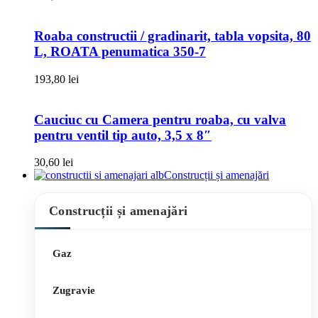
Roaba constructii / gradinarit, tabla vopsita, 80
L, ROATA penumatica 350-7
193,80
lei
Cauciuc cu Camera pentru roaba, cu valva
pentru ventil tip auto, 3,5 x 8″
30,60
lei
Construcții și amenajări
Construcții și amenajări
Gaz
Zugravie