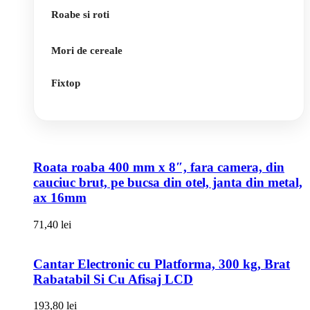
Roabe si roti
Mori de cereale
Fixtop
Roata roaba 400 mm x 8″, fara camera, din
cauciuc brut, pe bucsa din otel, janta din metal,
ax 16mm
71,40
lei
Cantar Electronic cu Platforma, 300 kg, Brat
Rabatabil Si Cu Afisaj LCD
193,80
lei