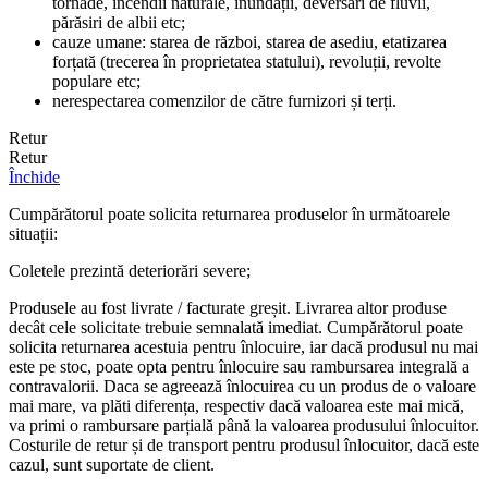
tornade, incendii naturale, inundații, deversări de fluvii,
părăsiri de albii etc;
cauze umane: starea de război, starea de asediu, etatizarea
forțată (trecerea în proprietatea statului), revoluții, revolte
populare etc;
nerespectarea comenzilor de către furnizori și terți.
Retur
Retur
Închide
Cumpărătorul poate solicita returnarea produselor în următoarele
situații:
Coletele prezintă deteriorări severe;
Produsele au fost livrate / facturate greșit. Livrarea altor produse
decât cele solicitate trebuie semnalată imediat. Cumpărătorul poate
solicita returnarea acestuia pentru înlocuire, iar dacă produsul nu mai
este pe stoc, poate opta pentru înlocuire sau rambursarea integrală a
contravalorii. Daca se agreează înlocuirea cu un produs de o valoare
mai mare, va plăti diferența, respectiv dacă valoarea este mai mică,
va primi o rambursare parțială până la valoarea produsului înlocuitor.
Costurile de retur și de transport pentru produsul înlocuitor, dacă este
cazul, sunt suportate de client.