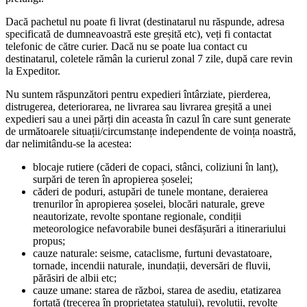
Dacă pachetul nu poate fi livrat (destinatarul nu răspunde, adresa
specificată de dumneavoastră este greșită etc), veți fi contactat
telefonic de către curier. Dacă nu se poate lua contact cu
destinatarul, coletele rămân la curierul zonal 7 zile, după care revin
la Expeditor.
Nu suntem răspunzători pentru expedieri întârziate, pierderea,
distrugerea, deteriorarea, ne livrarea sau livrarea greșită a unei
expedieri sau a unei părți din aceasta în cazul în care sunt generate
de următoarele situații/circumstanțe independente de voința noastră,
dar nelimitându-se la acestea:
blocaje rutiere (căderi de copaci, stânci, coliziuni în lanț),
surpări de teren în apropierea șoselei;
căderi de poduri, astupări de tunele montane, deraierea
trenurilor în apropierea șoselei, blocări naturale, greve
neautorizate, revolte spontane regionale, condiții
meteorologice nefavorabile bunei desfășurări a itinerariului
propus;
cauze naturale: seisme, cataclisme, furtuni devastatoare,
tornade, incendii naturale, inundații, deversări de fluvii,
părăsiri de albii etc;
cauze umane: starea de război, starea de asediu, etatizarea
forțată (trecerea în proprietatea statului), revoluții, revolte