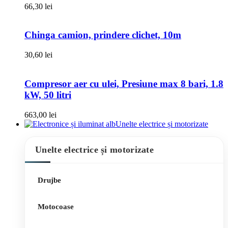
66,30
lei
Chinga camion, prindere clichet, 10m
30,60
lei
Compresor aer cu ulei, Presiune max 8 bari, 1.8
kW, 50 litri
663,00
lei
Unelte electrice și motorizate
Unelte electrice și motorizate
Drujbe
Motocoase