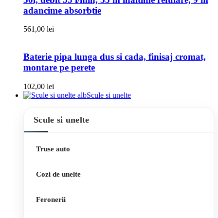
adancime absorbtie
561,00
lei
Baterie pipa lunga dus si cada, finisaj cromat,
montare pe perete
102,00
lei
Scule si unelte
Scule si unelte
Truse auto
Cozi de unelte
Feronerii