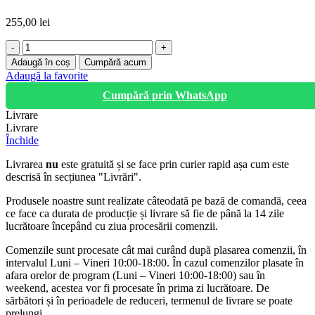
255,00
lei
Cantitate
TERMINAL
Adaugă în coș
Cumpără acum
CIRES
Adaugă la favorite
Cumpără prin WhatsApp
Livrare
Livrare
Închide
Livrarea
nu
este gratuită și se face prin curier rapid așa cum este
descrisă în secțiunea "Livrări".
Produsele noastre sunt realizate câteodată pe bază de comandă, ceea
ce face ca durata de producție și livrare să fie de până la 14 zile
lucrătoare începând cu ziua procesării comenzii.
Comenzile sunt procesate cât mai curând după plasarea comenzii, în
intervalul Luni – Vineri 10:00-18:00. În cazul comenzilor plasate în
afara orelor de program (Luni – Vineri 10:00-18:00) sau în
weekend, acestea vor fi procesate în prima zi lucrătoare. De
sărbători și în perioadele de reduceri, termenul de livrare se poate
prelungi.