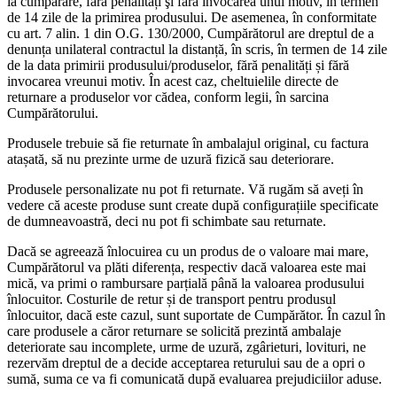
la cumpărare, fără penalități şi fără invocarea unui motiv, în termen
de 14 zile de la primirea produsului. De asemenea, în conformitate
cu art. 7 alin. 1 din O.G. 130/2000, Cumpărătorul are dreptul de a
denunța unilateral contractul la distanță, în scris, în termen de 14 zile
de la data primirii produsului/produselor, fără penalități și fără
invocarea vreunui motiv. În acest caz, cheltuielile directe de
returnare a produselor vor cădea, conform legii, în sarcina
Cumpărătorului.
Produsele trebuie să fie returnate în ambalajul original, cu factura
atașată, să nu prezinte urme de uzură fizică sau deteriorare.
Produsele personalizate nu pot fi returnate. Vă rugăm să aveți în
vedere că aceste produse sunt create după configurațiile specificate
de dumneavoastră, deci nu pot fi schimbate sau returnate.
Dacă se agreează înlocuirea cu un produs de o valoare mai mare,
Cumpărătorul va plăti diferența, respectiv dacă valoarea este mai
mică, va primi o rambursare parțială până la valoarea produsului
înlocuitor. Costurile de retur și de transport pentru produsul
înlocuitor, dacă este cazul, sunt suportate de Cumpărător. În cazul în
care produsele a căror returnare se solicită prezintă ambalaje
deteriorate sau incomplete, urme de uzură, zgârieturi, lovituri, ne
rezervăm dreptul de a decide acceptarea returului sau de a opri o
sumă, suma ce va fi comunicată după evaluarea prejudiciilor aduse.