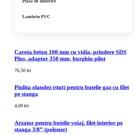
Plasa de umbrire
Lambriu PVC
Carota beton 100 mm cu vidia, prindere SDS
Plus, adaptor 350 mm, burghiu pilot
76,50
lei
Piulita olandez (stut) pentru butelie gaz cu filet
pe stanga
4,08
lei
Arzator pentru butelie voiaj, filet interior pe
stanga 3/8” (polonez)