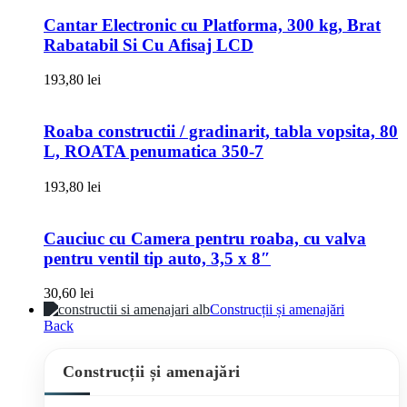
Cantar Electronic cu Platforma, 300 kg, Brat
Rabatabil Si Cu Afisaj LCD
193,80
lei
Roaba constructii / gradinarit, tabla vopsita, 80
L, ROATA penumatica 350-7
193,80
lei
Cauciuc cu Camera pentru roaba, cu valva
pentru ventil tip auto, 3,5 x 8″
30,60
lei
Construcții și amenajări
Back
Construcții și amenajări