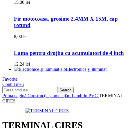
15,00
lei
Fir motocoasa, grosime 2.4MM X 15M, cap
rotund
8,00
lei
Lama pentru drujba cu acumulatori de 4 inch
12,24
lei
Electronice și iluminat
Favorite
Contul meu
Search
Prima pagină
Construcții și amenajări
Lambriu PVC
TERMINAL
CIRES
TERMINAL CIRES