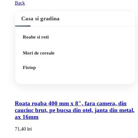
Back
Casa si gradina
Roabe si roti
Mori de cereale
Fixtop
Roata roaba 400 mm x 8″, fara camera, din
cauciuc brut, pe bucsa din otel, janta din metal,
ax 16mm
71,40
lei