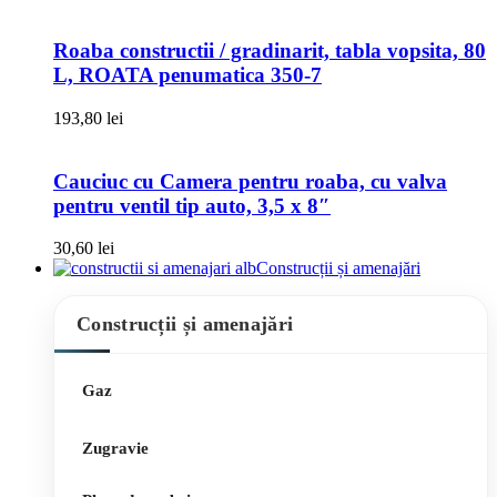
Roaba constructii / gradinarit, tabla vopsita, 80
L, ROATA penumatica 350-7
193,80
lei
Cauciuc cu Camera pentru roaba, cu valva
pentru ventil tip auto, 3,5 x 8″
30,60
lei
Construcții și amenajări
Construcții și amenajări
Gaz
Zugravie