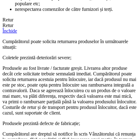
populare etc;
nerespectarea comenzilor de către furnizori și terți.
Retur
Retur
Închide
Cumpărătorul poate solicita returnarea produselor în următoarele
situații:
Coletele prezintă deteriorări severe;
Produsele au fost livrate / facturate greșit. Livrarea altor produse
decât cele solicitate trebuie semnalată imediat. Cumpărătorul poate
solicita returnarea acestuia pentru înlocuire, iar dacă produsul nu mai
este pe stoc, poate opta pentru înlocuire sau rambursarea integrală a
contravalorii. Daca se agreează înlocuirea cu un produs de o valoare
mai mare, va plăti diferența, respectiv dacă valoarea este mai mică,
va primi o rambursare parțială până la valoarea produsului înlocuitor.
Costurile de retur și de transport pentru produsul înlocuitor, dacă este
cazul, sunt suportate de client.
Produsele prezintă defecte de fabricație;
Cumpărătorul are dreptul să notifice în scris Vânzătorului că renunța