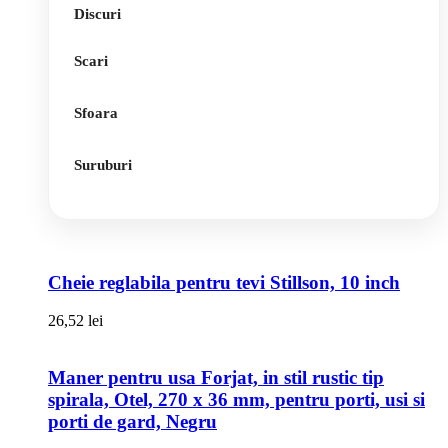
Discuri
Scari
Sfoara
Suruburi
Cheie reglabila pentru tevi Stillson, 10 inch
26,52
lei
Maner pentru usa Forjat, in stil rustic tip
spirala, Otel, 270 x 36 mm, pentru porti, usi si
porti de gard, Negru