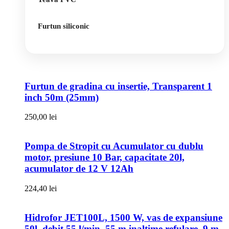
Furtun siliconic
Furtun de gradina cu insertie, Transparent 1
inch 50m (25mm)
250,00
lei
Pompa de Stropit cu Acumulator cu dublu
motor, presiune 10 Bar, capacitate 20l,
acumulator de 12 V 12Ah
224,40
lei
Hidrofor JET100L, 1500 W, vas de expansiune
50l, debit 55 l/min, 55 m inaltime refulare, 9 m