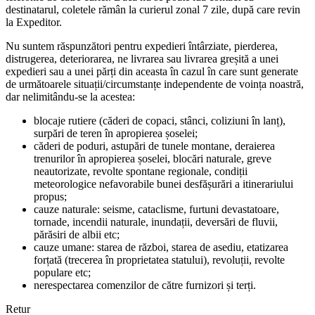
destinatarul, coletele rămân la curierul zonal 7 zile, după care revin
la Expeditor.
Nu suntem răspunzători pentru expedieri întârziate, pierderea,
distrugerea, deteriorarea, ne livrarea sau livrarea greșită a unei
expedieri sau a unei părți din aceasta în cazul în care sunt generate
de următoarele situații/circumstanțe independente de voința noastră,
dar nelimitându-se la acestea:
blocaje rutiere (căderi de copaci, stânci, coliziuni în lanț),
surpări de teren în apropierea șoselei;
căderi de poduri, astupări de tunele montane, deraierea
trenurilor în apropierea șoselei, blocări naturale, greve
neautorizate, revolte spontane regionale, condiții
meteorologice nefavorabile bunei desfășurări a itinerariului
propus;
cauze naturale: seisme, cataclisme, furtuni devastatoare,
tornade, incendii naturale, inundații, deversări de fluvii,
părăsiri de albii etc;
cauze umane: starea de război, starea de asediu, etatizarea
forțată (trecerea în proprietatea statului), revoluții, revolte
populare etc;
nerespectarea comenzilor de către furnizori și terți.
Retur