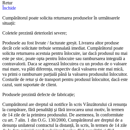
Retur
Închide
Cumpărătorul poate solicita returnarea produselor în următoarele
situații:
Coletele prezintă deteriorări severe;
Produsele au fost livrate / facturate greșit. Livrarea altor produse
decât cele solicitate trebuie semnalată imediat. Cumpărătorul poate
solicita returnarea acestuia pentru înlocuire, iar dacă produsul nu mai
este pe stoc, poate opta pentru înlocuire sau rambursarea integrală a
contravalorii. Daca se agreează înlocuirea cu un produs de o valoare
mai mare, va plăti diferența, respectiv dacă valoarea este mai mică,
va primi o rambursare parțială până la valoarea produsului înlocuitor.
Costurile de retur și de transport pentru produsul înlocuitor, dacă este
cazul, sunt suportate de client.
Produsele prezintă defecte de fabricație;
Cumpărătorul are dreptul să notifice în scris Vânzătorului că renunța
la cumpărare, fără penalități şi fără invocarea unui motiv, în termen
de 14 zile de la primirea produsului. De asemenea, în conformitate
cu art. 7 alin. 1 din O.G. 130/2000, Cumpărătorul are dreptul de a
denunța unilateral contractul la distanță, în scris, în termen de 14 zile