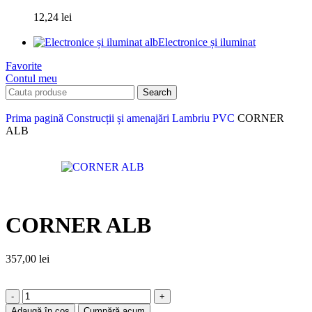
12,24
lei
Electronice și iluminat
Favorite
Contul meu
Search
Prima pagină
Construcții și amenajări
Lambriu PVC
CORNER
ALB
CORNER ALB
357,00
lei
Adaugă în coș
Cumpără acum