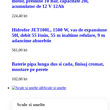
motor, presiune 10 Bar, capacitate 20l,
acumulator de 12 V 12Ah
224,40
lei
Hidrofor JET100L, 1500 W, vas de expansiune
50l, debit 55 l/min, 55 m inaltime refulare, 9 m
adancime absorbtie
561,00
lei
Baterie pipa lunga dus si cada, finisaj cromat,
montare pe perete
102,00
lei
Scule si unelte
Scule si unelte