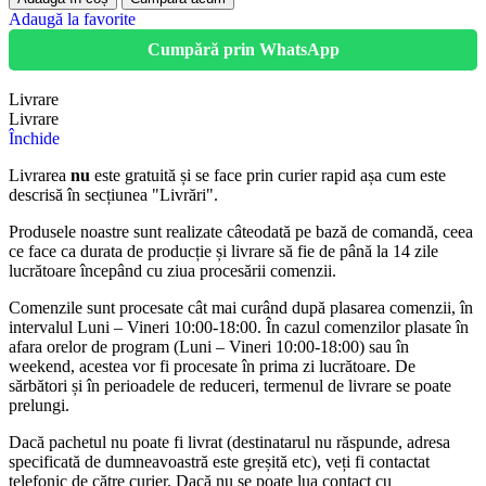
Adaugă la favorite
Cumpără prin WhatsApp
Livrare
Livrare
Închide
Livrarea
nu
este gratuită și se face prin curier rapid așa cum este
descrisă în secțiunea "Livrări".
Produsele noastre sunt realizate câteodată pe bază de comandă, ceea
ce face ca durata de producție și livrare să fie de până la 14 zile
lucrătoare începând cu ziua procesării comenzii.
Comenzile sunt procesate cât mai curând după plasarea comenzii, în
intervalul Luni – Vineri 10:00-18:00. În cazul comenzilor plasate în
afara orelor de program (Luni – Vineri 10:00-18:00) sau în
weekend, acestea vor fi procesate în prima zi lucrătoare. De
sărbători și în perioadele de reduceri, termenul de livrare se poate
prelungi.
Dacă pachetul nu poate fi livrat (destinatarul nu răspunde, adresa
specificată de dumneavoastră este greșită etc), veți fi contactat
telefonic de către curier. Dacă nu se poate lua contact cu