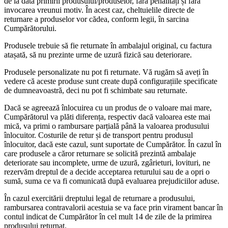
de la data primirii produsului/produselor, fără penalități și fără
invocarea vreunui motiv. În acest caz, cheltuielile directe de
returnare a produselor vor cădea, conform legii, în sarcina
Cumpărătorului.
Produsele trebuie să fie returnate în ambalajul original, cu factura
atașată, să nu prezinte urme de uzură fizică sau deteriorare.
Produsele personalizate nu pot fi returnate. Vă rugăm să aveți în
vedere că aceste produse sunt create după configurațiile specificate
de dumneavoastră, deci nu pot fi schimbate sau returnate.
Dacă se agreează înlocuirea cu un produs de o valoare mai mare,
Cumpărătorul va plăti diferența, respectiv dacă valoarea este mai
mică, va primi o rambursare parțială până la valoarea produsului
înlocuitor. Costurile de retur și de transport pentru produsul
înlocuitor, dacă este cazul, sunt suportate de Cumpărător. În cazul în
care produsele a căror returnare se solicită prezintă ambalaje
deteriorate sau incomplete, urme de uzură, zgârieturi, lovituri, ne
rezervăm dreptul de a decide acceptarea returului sau de a opri o
sumă, suma ce va fi comunicată după evaluarea prejudiciilor aduse.
În cazul exercitării dreptului legal de returnare a produsului,
rambursarea contravalorii acestuia se va face prin virament bancar în
contul indicat de Cumpărător în cel mult 14 de zile de la primirea
produsului returnat.