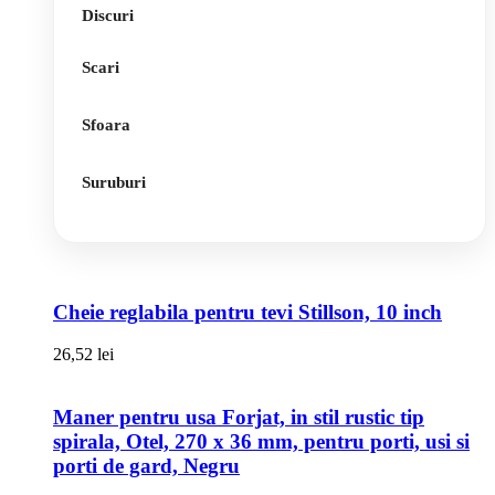
Discuri
Scari
Sfoara
Suruburi
Cheie reglabila pentru tevi Stillson, 10 inch
26,52
lei
Maner pentru usa Forjat, in stil rustic tip
spirala, Otel, 270 x 36 mm, pentru porti, usi si
porti de gard, Negru