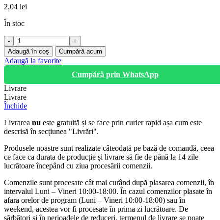
2,04
lei
În stoc
Cantitate
Holsurub
Adaugă în coș
Cumpără acum
lemn,
Adaugă la favorite
8
Cumpără prin WhatsApp
x
200
Livrare
mm
Livrare
Închide
Livrarea
nu
este gratuită și se face prin curier rapid așa cum este
descrisă în secțiunea "Livrări".
Produsele noastre sunt realizate câteodată pe bază de comandă, ceea
ce face ca durata de producție și livrare să fie de până la 14 zile
lucrătoare începând cu ziua procesării comenzii.
Comenzile sunt procesate cât mai curând după plasarea comenzii, în
intervalul Luni – Vineri 10:00-18:00. În cazul comenzilor plasate în
afara orelor de program (Luni – Vineri 10:00-18:00) sau în
weekend, acestea vor fi procesate în prima zi lucrătoare. De
sărbători și în perioadele de reduceri, termenul de livrare se poate