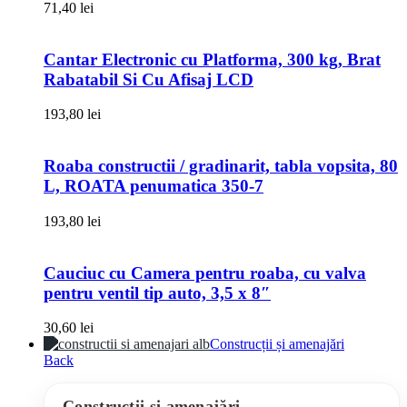
71,40
lei
Cantar Electronic cu Platforma, 300 kg, Brat
Rabatabil Si Cu Afisaj LCD
193,80
lei
Roaba constructii / gradinarit, tabla vopsita, 80
L, ROATA penumatica 350-7
193,80
lei
Cauciuc cu Camera pentru roaba, cu valva
pentru ventil tip auto, 3,5 x 8″
30,60
lei
Construcții și amenajări
Back
Construcții și amenajări