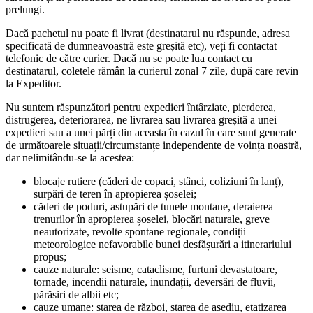
prelungi.
Dacă pachetul nu poate fi livrat (destinatarul nu răspunde, adresa
specificată de dumneavoastră este greșită etc), veți fi contactat
telefonic de către curier. Dacă nu se poate lua contact cu
destinatarul, coletele rămân la curierul zonal 7 zile, după care revin
la Expeditor.
Nu suntem răspunzători pentru expedieri întârziate, pierderea,
distrugerea, deteriorarea, ne livrarea sau livrarea greșită a unei
expedieri sau a unei părți din aceasta în cazul în care sunt generate
de următoarele situații/circumstanțe independente de voința noastră,
dar nelimitându-se la acestea:
blocaje rutiere (căderi de copaci, stânci, coliziuni în lanț),
surpări de teren în apropierea șoselei;
căderi de poduri, astupări de tunele montane, deraierea
trenurilor în apropierea șoselei, blocări naturale, greve
neautorizate, revolte spontane regionale, condiții
meteorologice nefavorabile bunei desfășurări a itinerariului
propus;
cauze naturale: seisme, cataclisme, furtuni devastatoare,
tornade, incendii naturale, inundații, deversări de fluvii,
părăsiri de albii etc;
cauze umane: starea de război, starea de asediu, etatizarea