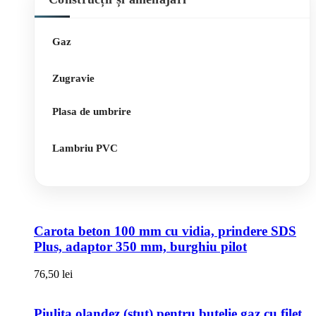
Gaz
Zugravie
Plasa de umbrire
Lambriu PVC
Carota beton 100 mm cu vidia, prindere SDS
Plus, adaptor 350 mm, burghiu pilot
76,50
lei
Piulita olandez (stut) pentru butelie gaz cu filet