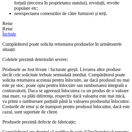
forțată (trecerea în proprietatea statului), revoluții, revolte
populare etc;
nerespectarea comenzilor de către furnizori și terți.
Retur
Retur
Închide
Cumpărătorul poate solicita returnarea produselor în următoarele
situații:
Coletele prezintă deteriorări severe;
Produsele au fost livrate / facturate greșit. Livrarea altor produse
decât cele solicitate trebuie semnalată imediat. Cumpărătorul poate
solicita returnarea acestuia pentru înlocuire, iar dacă produsul nu mai
este pe stoc, poate opta pentru înlocuire sau rambursarea integrală a
contravalorii. Daca se agreează înlocuirea cu un produs de o valoare
mai mare, va plăti diferența, respectiv dacă valoarea este mai mică,
va primi o rambursare parțială până la valoarea produsului înlocuitor.
Costurile de retur și de transport pentru produsul înlocuitor, dacă este
cazul, sunt suportate de client.
Produsele prezintă defecte de fabricație;
Cumpărătorul are dreptul să notifice în scris Vânzătorului că renunța