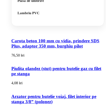
Plasa de umbrire
Lambriu PVC
Carota beton 100 mm cu vidia, prindere SDS
Plus, adaptor 350 mm, burghiu pilot
76,50
lei
Piulita olandez (stut) pentru butelie gaz cu filet
pe stanga
4,08
lei
Arzator pentru butelie voiaj, filet interior pe
stanga 3/8” (polonez)