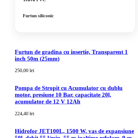
Furtun siliconic
Furtun de gradina cu insertie, Transparent 1
inch 50m (25mm)
250,00
lei
Pompa de Stropit cu Acumulator cu dublu
motor, presiune 10 Bar, capacitate 20l,
acumulator de 12 V 12Ah
224,40
lei
Hidrofor JET100L, 1500 W, vas de expansiune
50l, debit 55 l/min, 55 m inaltime refulare, 9 m