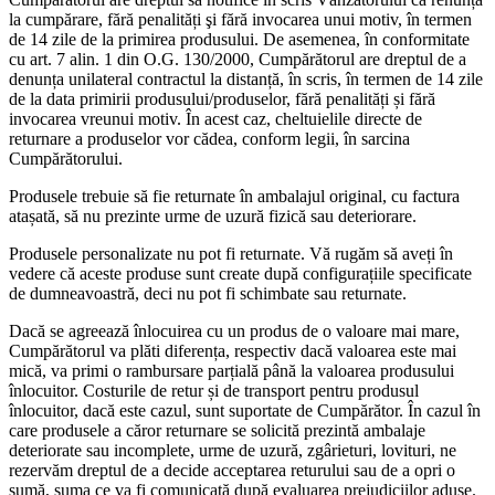
la cumpărare, fără penalități şi fără invocarea unui motiv, în termen
de 14 zile de la primirea produsului. De asemenea, în conformitate
cu art. 7 alin. 1 din O.G. 130/2000, Cumpărătorul are dreptul de a
denunța unilateral contractul la distanță, în scris, în termen de 14 zile
de la data primirii produsului/produselor, fără penalități și fără
invocarea vreunui motiv. În acest caz, cheltuielile directe de
returnare a produselor vor cădea, conform legii, în sarcina
Cumpărătorului.
Produsele trebuie să fie returnate în ambalajul original, cu factura
atașată, să nu prezinte urme de uzură fizică sau deteriorare.
Produsele personalizate nu pot fi returnate. Vă rugăm să aveți în
vedere că aceste produse sunt create după configurațiile specificate
de dumneavoastră, deci nu pot fi schimbate sau returnate.
Dacă se agreează înlocuirea cu un produs de o valoare mai mare,
Cumpărătorul va plăti diferența, respectiv dacă valoarea este mai
mică, va primi o rambursare parțială până la valoarea produsului
înlocuitor. Costurile de retur și de transport pentru produsul
înlocuitor, dacă este cazul, sunt suportate de Cumpărător. În cazul în
care produsele a căror returnare se solicită prezintă ambalaje
deteriorate sau incomplete, urme de uzură, zgârieturi, lovituri, ne
rezervăm dreptul de a decide acceptarea returului sau de a opri o
sumă, suma ce va fi comunicată după evaluarea prejudiciilor aduse.