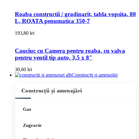
Roaba constructii / gradinarit, tabla vopsita, 80
L, ROATA penumatica 350-7
193,80
lei
Cauciuc cu Camera pentru roaba, cu valva
pentru ventil tip auto, 3,5 x 8″
30,60
lei
Construcții și amenajări
Construcții și amenajări
Gaz
Zugravie