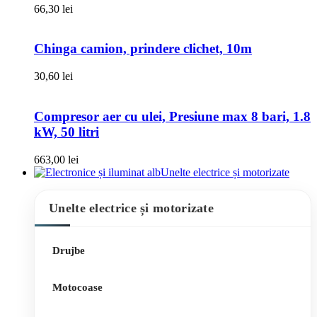
66,30
lei
Chinga camion, prindere clichet, 10m
30,60
lei
Compresor aer cu ulei, Presiune max 8 bari, 1.8
kW, 50 litri
663,00
lei
Unelte electrice și motorizate
Unelte electrice și motorizate
Drujbe
Motocoase