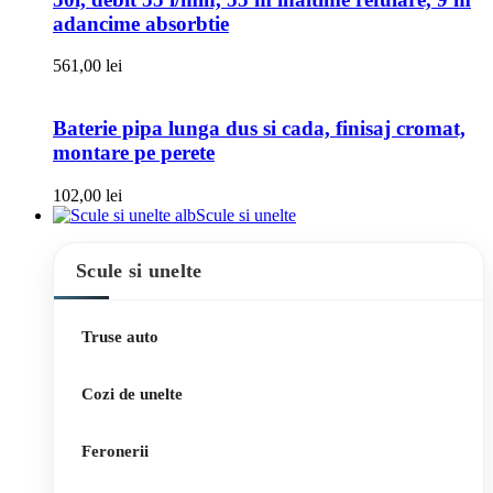
adancime absorbtie
561,00
lei
Baterie pipa lunga dus si cada, finisaj cromat,
montare pe perete
102,00
lei
Scule si unelte
Scule si unelte
Truse auto
Cozi de unelte
Feronerii