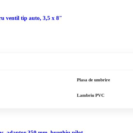
 ventil tip auto, 3,5 x 8″
Plasa de umbrire
Lambriu PVC
us, adaptor 350 mm, burghiu pilot