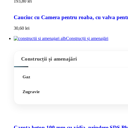
193,80
lei
Cauciuc cu Camera pentru roaba, cu valva pentru
30,60
lei
Construcții și amenajări
Construcții și amenajări
Gaz
Zugravie
Carota beton 100 mm cu vidia, prindere SDS Pl