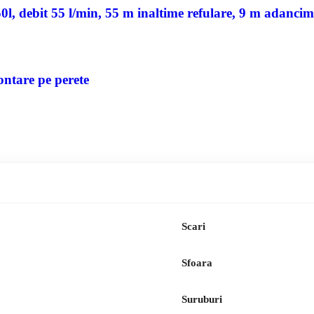
, debit 55 l/min, 55 m inaltime refulare, 9 m adancim
ontare pe perete
Scari
Sfoara
Suruburi