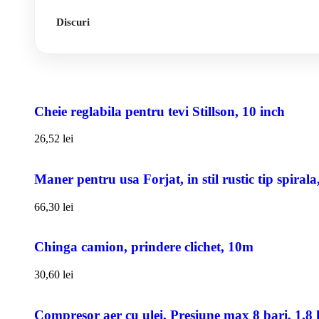
Discuri
Cheie reglabila pentru tevi Stillson, 10 inch
26,52
lei
Maner pentru usa Forjat, in stil rustic tip spiral
66,30
lei
Chinga camion, prindere clichet, 10m
30,60
lei
Compresor aer cu ulei, Presiune max 8 bari, 1.8 k