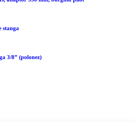
pe stanga
nga 3/8” (polonez)