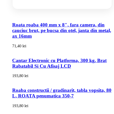
Roata roaba 400 mm x 8″, fara camera, din
cauciuc brut, pe bucsa din otel, janta din metal,
ax 16mm
71,40
lei
Cantar Electronic cu Platforma, 300 kg, Brat
Rabatabil Si Cu Afisaj LCD
193,80
lei
Roaba constructii / gradinarit, tabla vopsita, 80
L, ROATA penumatica 350-7
193,80
lei