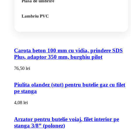
Plasa de umbrire
Lambriu PVC
Carota beton 100 mm cu vidia, prindere SDS
Plus, adaptor 350 mm, burghiu pilot
76,50
lei
Piulita olandez (stut) pentru butelie gaz cu filet
pe stanga
4,08
lei
Arzator pentru butelie voiaj, filet interior pe
stanga 3/8” (polonez)