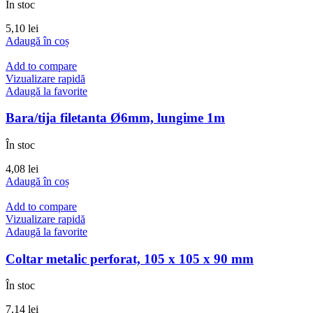
În stoc
5,10
lei
Adaugă în coș
Add to compare
Vizualizare rapidă
Adaugă la favorite
Bara/tija filetanta Ø6mm, lungime 1m
În stoc
4,08
lei
Adaugă în coș
Add to compare
Vizualizare rapidă
Adaugă la favorite
Coltar metalic perforat, 105 x 105 x 90 mm
În stoc
7,14
lei