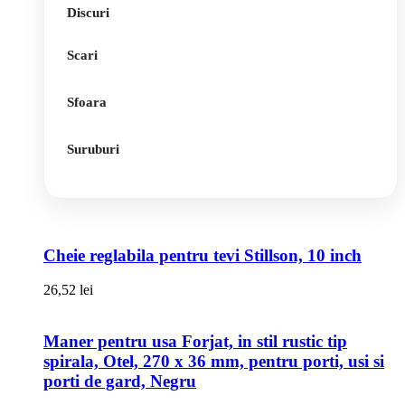
Discuri
Scari
Sfoara
Suruburi
Cheie reglabila pentru tevi Stillson, 10 inch
26,52
lei
Maner pentru usa Forjat, in stil rustic tip
spirala, Otel, 270 x 36 mm, pentru porti, usi si
porti de gard, Negru