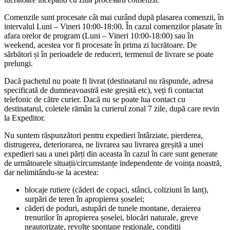
Comenzile sunt procesate cât mai curând după plasarea comenzii, în
intervalul Luni – Vineri 10:00-18:00. În cazul comenzilor plasate în
afara orelor de program (Luni – Vineri 10:00-18:00) sau în
weekend, acestea vor fi procesate în prima zi lucrătoare. De
sărbători și în perioadele de reduceri, termenul de livrare se poate
prelungi.
Dacă pachetul nu poate fi livrat (destinatarul nu răspunde, adresa
specificată de dumneavoastră este greșită etc), veți fi contactat
telefonic de către curier. Dacă nu se poate lua contact cu
destinatarul, coletele rămân la curierul zonal 7 zile, după care revin
la Expeditor.
Nu suntem răspunzători pentru expedieri întârziate, pierderea,
distrugerea, deteriorarea, ne livrarea sau livrarea greșită a unei
expedieri sau a unei părți din aceasta în cazul în care sunt generate
de următoarele situații/circumstanțe independente de voința noastră,
dar nelimitându-se la acestea:
blocaje rutiere (căderi de copaci, stânci, coliziuni în lanț),
surpări de teren în apropierea șoselei;
căderi de poduri, astupări de tunele montane, deraierea
trenurilor în apropierea șoselei, blocări naturale, greve
neautorizate, revolte spontane regionale, condiții