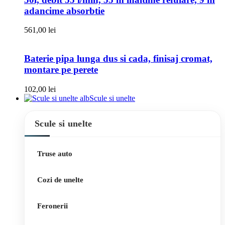
adancime absorbtie
561,00
lei
Baterie pipa lunga dus si cada, finisaj cromat,
montare pe perete
102,00
lei
Scule si unelte
Scule si unelte
Truse auto
Cozi de unelte
Feronerii