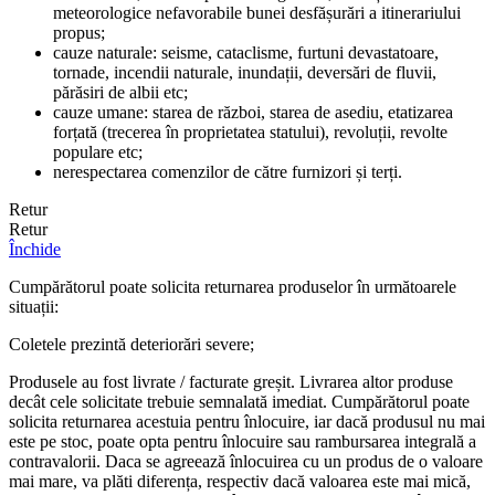
meteorologice nefavorabile bunei desfășurări a itinerariului
propus;
cauze naturale: seisme, cataclisme, furtuni devastatoare,
tornade, incendii naturale, inundații, deversări de fluvii,
părăsiri de albii etc;
cauze umane: starea de război, starea de asediu, etatizarea
forțată (trecerea în proprietatea statului), revoluții, revolte
populare etc;
nerespectarea comenzilor de către furnizori și terți.
Retur
Retur
Închide
Cumpărătorul poate solicita returnarea produselor în următoarele
situații:
Coletele prezintă deteriorări severe;
Produsele au fost livrate / facturate greșit. Livrarea altor produse
decât cele solicitate trebuie semnalată imediat. Cumpărătorul poate
solicita returnarea acestuia pentru înlocuire, iar dacă produsul nu mai
este pe stoc, poate opta pentru înlocuire sau rambursarea integrală a
contravalorii. Daca se agreează înlocuirea cu un produs de o valoare
mai mare, va plăti diferența, respectiv dacă valoarea este mai mică,