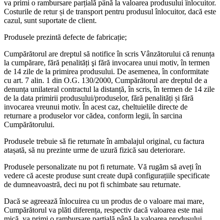
va primi o rambursare parțială până la valoarea produsului înlocuitor.
Costurile de retur și de transport pentru produsul înlocuitor, dacă este
cazul, sunt suportate de client.
Produsele prezintă defecte de fabricație;
Cumpărătorul are dreptul să notifice în scris Vânzătorului că renunța
la cumpărare, fără penalități şi fără invocarea unui motiv, în termen
de 14 zile de la primirea produsului. De asemenea, în conformitate
cu art. 7 alin. 1 din O.G. 130/2000, Cumpărătorul are dreptul de a
denunța unilateral contractul la distanță, în scris, în termen de 14 zile
de la data primirii produsului/produselor, fără penalități și fără
invocarea vreunui motiv. În acest caz, cheltuielile directe de
returnare a produselor vor cădea, conform legii, în sarcina
Cumpărătorului.
Produsele trebuie să fie returnate în ambalajul original, cu factura
atașată, să nu prezinte urme de uzură fizică sau deteriorare.
Produsele personalizate nu pot fi returnate. Vă rugăm să aveți în
vedere că aceste produse sunt create după configurațiile specificate
de dumneavoastră, deci nu pot fi schimbate sau returnate.
Dacă se agreează înlocuirea cu un produs de o valoare mai mare,
Cumpărătorul va plăti diferența, respectiv dacă valoarea este mai
mică, va primi o rambursare parțială până la valoarea produsului