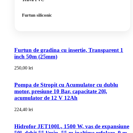
Furtun siliconic
Furtun de gradina cu insertie, Transparent 1
inch 50m (25mm)
250,00
lei
Pompa de Stropit cu Acumulator cu dublu
motor, presiune 10 Bar, capacitate 20l,
acumulator de 12 V 12Ah
224,40
lei
Hidrofor JET100L, 1500 W, vas de expansiune
50l, debit 55 l/min, 55 m inaltime refulare, 9 m