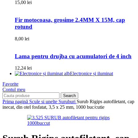
15,00
lei
Fir motocoasa, grosime 2.4MM X 15M, cap
rotund
8,00
lei
Lama pentru drujba cu acumulatori de 4 inch
12,24
lei
Electronice și iluminat
Favorite
Contul meu
Search
Prima pagină
Scule si unelte
Suruburi
Surub Rigips autofiletant, cap
inecat, din otel fosfatat, 3,5 x 25 mm, 1000 buc/cutie