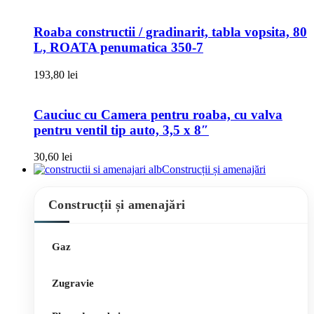
Roaba constructii / gradinarit, tabla vopsita, 80
L, ROATA penumatica 350-7
193,80
lei
Cauciuc cu Camera pentru roaba, cu valva
pentru ventil tip auto, 3,5 x 8″
30,60
lei
Construcții și amenajări
Construcții și amenajări
Gaz
Zugravie