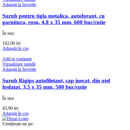
Adaugă la favorite
Surub pentru tigla metalica, autoforant, cu
garnitura, rosu, 4.8 x 35 mm, 600 buc/cutie
În stoc
102,00
lei
Adaugă în coș
Add to compare
Vizualizare rapidă
Adaugă la favorite
Surub Rigips autofiletant, cap inecat, din otel
fosfatat, 3,5 x 35 mm, 500 buc/cutie
În stoc
45,90
lei
Adaugă în coș
Urmărește-ne pe: