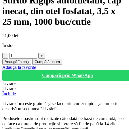
Surub Rigips autofiletant, cap
inecat, din otel fosfatat, 3,5 x
25 mm, 1000 buc/cutie
51,00
lei
În stoc
Cantitate
Surub
Adaugă în coș
Cumpără acum
Rigips
Adaugă la favorite
autofiletant,
Cumpără prin WhatsApp
cap
inecat,
Livrare
din
Livrare
otel
Închide
fosfatat,
3,5
Livrarea
nu
este gratuită și se face prin curier rapid așa cum este
x
descrisă în secțiunea "Livrări".
25
mm,
Produsele noastre sunt realizate câteodată pe bază de comandă, ceea
1000
ce face ca durata de producție și livrare să fie de până la 14 zile
buc/cutie
lucrătoare începând cu ziua procesării comenzii.