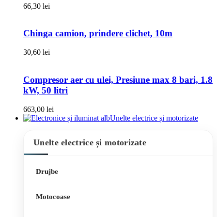
66,30
lei
Chinga camion, prindere clichet, 10m
30,60
lei
Compresor aer cu ulei, Presiune max 8 bari, 1.8
kW, 50 litri
663,00
lei
Unelte electrice și motorizate
Unelte electrice și motorizate
Drujbe
Motocoase