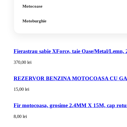
Motocoase
Motoburghie
Fierastrau sabie XForce, taie Oase/Metal/Lemn, 
370,00
lei
REZERVOR BENZINA MOTOCOASA CU GAT
15,00
lei
Fir motocoasa, grosime 2.4MM X 15M, cap rot
8,00
lei