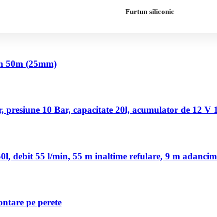
Furtun siliconic
nch 50m (25mm)
 presiune 10 Bar, capacitate 20l, acumulator de 12 V
, debit 55 l/min, 55 m inaltime refulare, 9 m adancim
ontare pe perete