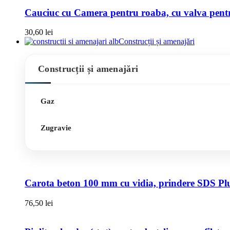
Cauciuc cu Camera pentru roaba, cu valva pentru
30,60
lei
Construcții și amenajări
Construcții și amenajări
Gaz
Zugravie
Carota beton 100 mm cu vidia, prindere SDS Pl
76,50
lei