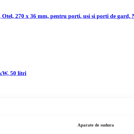
a, Otel, 270 x 36 mm, pentru porti, usi si porti de gard,
W, 50 litri
Aparate de sudura