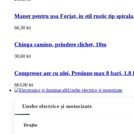
Maner pentru usa Forjat, in stil rustic tip spiral
66,30
lei
Chinga camion, prindere clichet, 10m
30,60
lei
Compresor aer cu ulei, Presiune max 8 bari, 1.8 k
663,00
lei
Unelte electrice și motorizate
Unelte electrice și motorizate
Drujbe