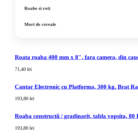
Roabe si roti
Mori de cereale
Roata roaba 400 mm x 8″, fara camera, din cauci
71,40
lei
Cantar Electronic cu Platforma, 300 kg, Brat R
193,80
lei
Roaba constructii / gradinarit, tabla vopsita, 
193,80
lei