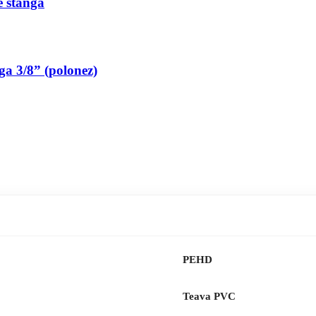
pe stanga
nga 3/8” (polonez)
PEHD
Teava PVC