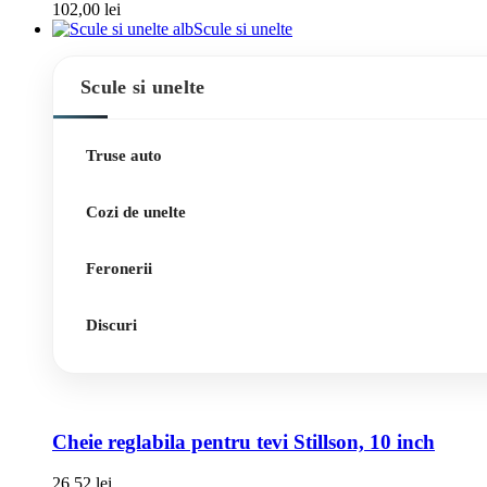
102,00
lei
Scule si unelte
Scule si unelte
Truse auto
Cozi de unelte
Feronerii
Discuri
Cheie reglabila pentru tevi Stillson, 10 inch
26,52
lei