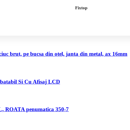
Fixtop
uc brut, pe bucsa din otel, janta din metal, ax 16mm
abatabil Si Cu Afisaj LCD
80 L, ROATA penumatica 350-7