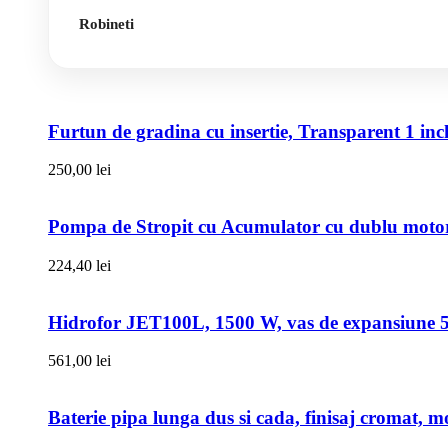
Robineti
Furtun de gradina cu insertie, Transparent 1 i
250,00
lei
Pompa de Stropit cu Acumulator cu dublu motor,
224,40
lei
Hidrofor JET100L, 1500 W, vas de expansiune 50l
561,00
lei
Baterie pipa lunga dus si cada, finisaj cromat, m