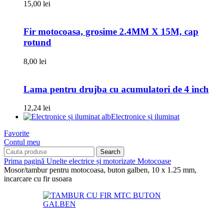
15,00
lei
Fir motocoasa, grosime 2.4MM X 15M, cap
rotund
8,00
lei
Lama pentru drujba cu acumulatori de 4 inch
12,24
lei
Electronice și iluminat
Favorite
Contul meu
Search
Prima pagină
Unelte electrice și motorizate
Motocoase
Mosor/tambur pentru motocoasa, buton galben, 10 x 1.25 mm,
incarcare cu fir usoara