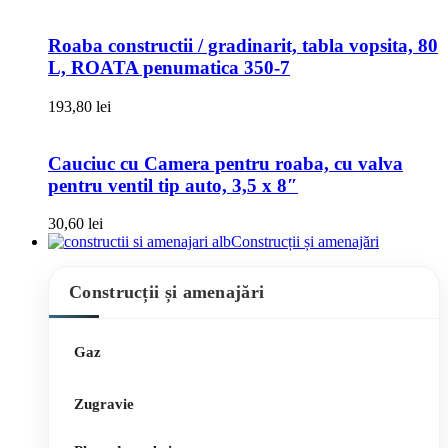
Roaba constructii / gradinarit, tabla vopsita, 80
L, ROATA penumatica 350-7
193,80
lei
Cauciuc cu Camera pentru roaba, cu valva
pentru ventil tip auto, 3,5 x 8″
30,60
lei
Construcții și amenajări
Construcții și amenajări
Gaz
Zugravie