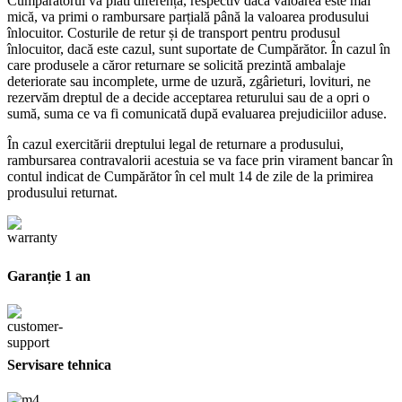
Cumpărătorul va plăti diferența, respectiv dacă valoarea este mai
mică, va primi o rambursare parțială până la valoarea produsului
înlocuitor. Costurile de retur și de transport pentru produsul
înlocuitor, dacă este cazul, sunt suportate de Cumpărător. În cazul în
care produsele a căror returnare se solicită prezintă ambalaje
deteriorate sau incomplete, urme de uzură, zgârieturi, lovituri, ne
rezervăm dreptul de a decide acceptarea returului sau de a opri o
sumă, suma ce va fi comunicată după evaluarea prejudiciilor aduse.
În cazul exercitării dreptului legal de returnare a produsului,
rambursarea contravalorii acestuia se va face prin virament bancar în
contul indicat de Cumpărător în cel mult 14 de zile de la primirea
produsului returnat.
Garanție 1 an
Servisare tehnica