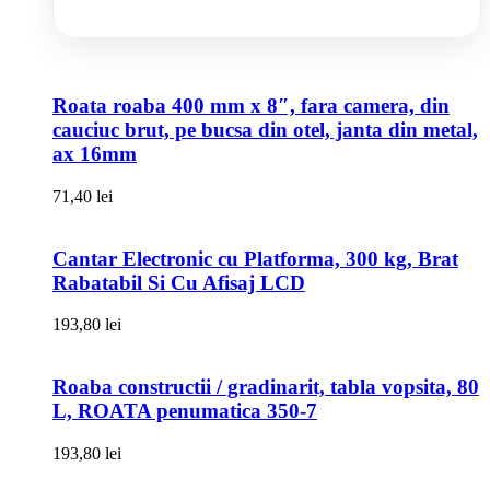
Roata roaba 400 mm x 8″, fara camera, din
cauciuc brut, pe bucsa din otel, janta din metal,
ax 16mm
71,40
lei
Cantar Electronic cu Platforma, 300 kg, Brat
Rabatabil Si Cu Afisaj LCD
193,80
lei
Roaba constructii / gradinarit, tabla vopsita, 80
L, ROATA penumatica 350-7
193,80
lei