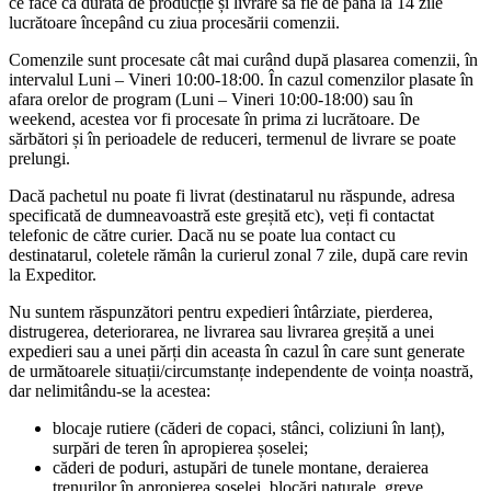
ce face ca durata de producție și livrare să fie de până la 14 zile
lucrătoare începând cu ziua procesării comenzii.
Comenzile sunt procesate cât mai curând după plasarea comenzii, în
intervalul Luni – Vineri 10:00-18:00. În cazul comenzilor plasate în
afara orelor de program (Luni – Vineri 10:00-18:00) sau în
weekend, acestea vor fi procesate în prima zi lucrătoare. De
sărbători și în perioadele de reduceri, termenul de livrare se poate
prelungi.
Dacă pachetul nu poate fi livrat (destinatarul nu răspunde, adresa
specificată de dumneavoastră este greșită etc), veți fi contactat
telefonic de către curier. Dacă nu se poate lua contact cu
destinatarul, coletele rămân la curierul zonal 7 zile, după care revin
la Expeditor.
Nu suntem răspunzători pentru expedieri întârziate, pierderea,
distrugerea, deteriorarea, ne livrarea sau livrarea greșită a unei
expedieri sau a unei părți din aceasta în cazul în care sunt generate
de următoarele situații/circumstanțe independente de voința noastră,
dar nelimitându-se la acestea:
blocaje rutiere (căderi de copaci, stânci, coliziuni în lanț),
surpări de teren în apropierea șoselei;
căderi de poduri, astupări de tunele montane, deraierea
trenurilor în apropierea șoselei, blocări naturale, greve