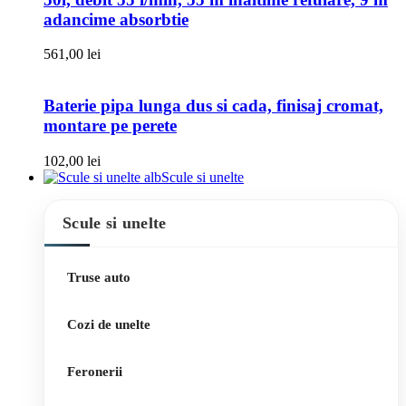
adancime absorbtie
561,00
lei
Baterie pipa lunga dus si cada, finisaj cromat,
montare pe perete
102,00
lei
Scule si unelte
Scule si unelte
Truse auto
Cozi de unelte
Feronerii