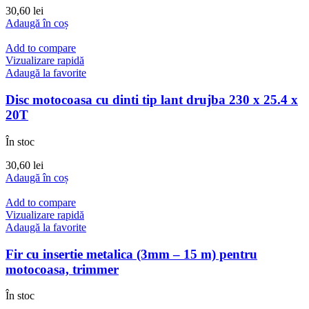
30,60
lei
Adaugă în coș
Add to compare
Vizualizare rapidă
Adaugă la favorite
Disc motocoasa cu dinti tip lant drujba 230 x 25.4 x
20T
În stoc
30,60
lei
Adaugă în coș
Add to compare
Vizualizare rapidă
Adaugă la favorite
Fir cu insertie metalica (3mm – 15 m) pentru
motocoasa, trimmer
În stoc