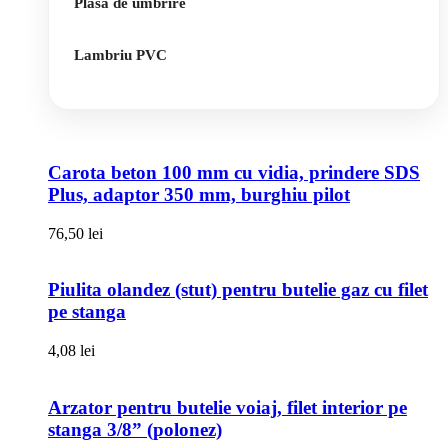
Plasa de umbrire
Lambriu PVC
Carota beton 100 mm cu vidia, prindere SDS
Plus, adaptor 350 mm, burghiu pilot
76,50
lei
Piulita olandez (stut) pentru butelie gaz cu filet
pe stanga
4,08
lei
Arzator pentru butelie voiaj, filet interior pe
stanga 3/8” (polonez)