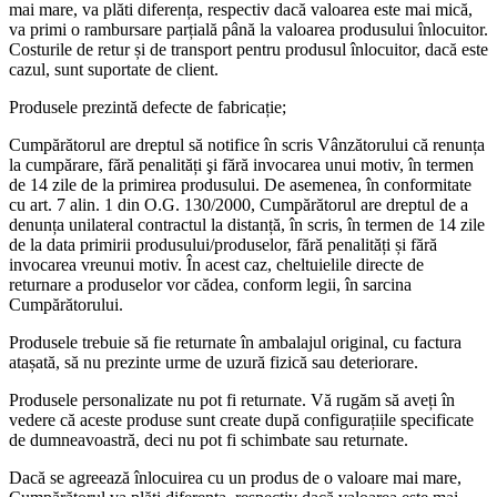
mai mare, va plăti diferența, respectiv dacă valoarea este mai mică,
va primi o rambursare parțială până la valoarea produsului înlocuitor.
Costurile de retur și de transport pentru produsul înlocuitor, dacă este
cazul, sunt suportate de client.
Produsele prezintă defecte de fabricație;
Cumpărătorul are dreptul să notifice în scris Vânzătorului că renunța
la cumpărare, fără penalități şi fără invocarea unui motiv, în termen
de 14 zile de la primirea produsului. De asemenea, în conformitate
cu art. 7 alin. 1 din O.G. 130/2000, Cumpărătorul are dreptul de a
denunța unilateral contractul la distanță, în scris, în termen de 14 zile
de la data primirii produsului/produselor, fără penalități și fără
invocarea vreunui motiv. În acest caz, cheltuielile directe de
returnare a produselor vor cădea, conform legii, în sarcina
Cumpărătorului.
Produsele trebuie să fie returnate în ambalajul original, cu factura
atașată, să nu prezinte urme de uzură fizică sau deteriorare.
Produsele personalizate nu pot fi returnate. Vă rugăm să aveți în
vedere că aceste produse sunt create după configurațiile specificate
de dumneavoastră, deci nu pot fi schimbate sau returnate.
Dacă se agreează înlocuirea cu un produs de o valoare mai mare,