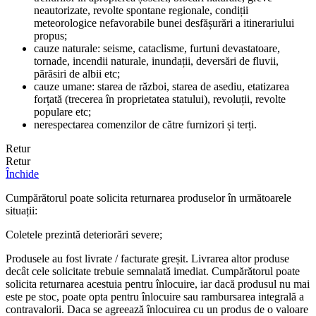
neautorizate, revolte spontane regionale, condiții
meteorologice nefavorabile bunei desfășurări a itinerariului
propus;
cauze naturale: seisme, cataclisme, furtuni devastatoare,
tornade, incendii naturale, inundații, deversări de fluvii,
părăsiri de albii etc;
cauze umane: starea de război, starea de asediu, etatizarea
forțată (trecerea în proprietatea statului), revoluții, revolte
populare etc;
nerespectarea comenzilor de către furnizori și terți.
Retur
Retur
Închide
Cumpărătorul poate solicita returnarea produselor în următoarele
situații:
Coletele prezintă deteriorări severe;
Produsele au fost livrate / facturate greșit. Livrarea altor produse
decât cele solicitate trebuie semnalată imediat. Cumpărătorul poate
solicita returnarea acestuia pentru înlocuire, iar dacă produsul nu mai
este pe stoc, poate opta pentru înlocuire sau rambursarea integrală a
contravalorii. Daca se agreează înlocuirea cu un produs de o valoare