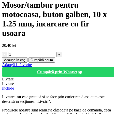
Mosor/tambur pentru
motocoasa, buton galben, 10 x
1.25 mm, incarcare cu fir
usoara
20,40
lei
Cantitate
Mosor/tambur
Adaugă în coș
Cumpără acum
pentru
Adaugă la favorite
motocoasa,
Cumpără prin WhatsApp
buton
galben,
Livrare
10
Livrare
x
Închide
1.25
mm,
Livrarea
nu
este gratuită și se face prin curier rapid așa cum este
incarcare
descrisă în secțiunea "Livrări".
cu
fir
Produsele noastre sunt realizate câteodată pe bază de comandă, ceea
usoara