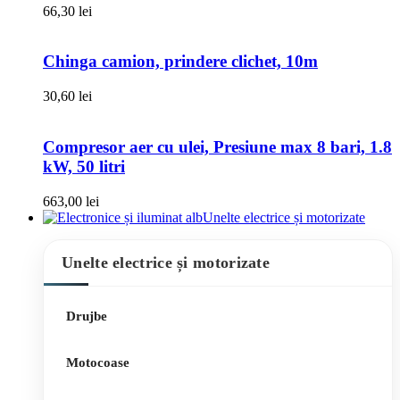
66,30
lei
Chinga camion, prindere clichet, 10m
30,60
lei
Compresor aer cu ulei, Presiune max 8 bari, 1.8
kW, 50 litri
663,00
lei
Unelte electrice și motorizate
Unelte electrice și motorizate
Drujbe
Motocoase