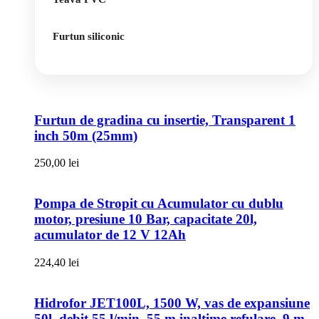
Furtun siliconic
Furtun de gradina cu insertie, Transparent 1
inch 50m (25mm)
250,00
lei
Pompa de Stropit cu Acumulator cu dublu
motor, presiune 10 Bar, capacitate 20l,
acumulator de 12 V 12Ah
224,40
lei
Hidrofor JET100L, 1500 W, vas de expansiune
50l, debit 55 l/min, 55 m inaltime refulare, 9 m