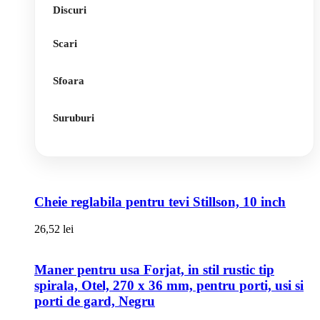
Discuri
Scari
Sfoara
Suruburi
Cheie reglabila pentru tevi Stillson, 10 inch
26,52
lei
Maner pentru usa Forjat, in stil rustic tip
spirala, Otel, 270 x 36 mm, pentru porti, usi si
porti de gard, Negru