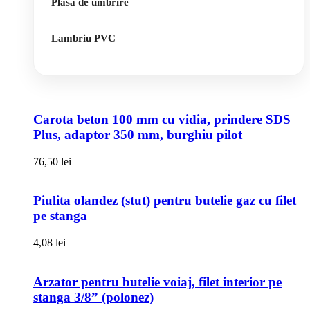
Plasa de umbrire
Lambriu PVC
Carota beton 100 mm cu vidia, prindere SDS
Plus, adaptor 350 mm, burghiu pilot
76,50
lei
Piulita olandez (stut) pentru butelie gaz cu filet
pe stanga
4,08
lei
Arzator pentru butelie voiaj, filet interior pe
stanga 3/8” (polonez)