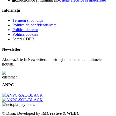
Unelte electrice și motorizate
Informații
Termeni și condiții
Politica de confidențialitate
Politica de retur
Politica cookies
Setări GDPR
Newsletter
Abonează-te la Newsletterul nostru și fii la curent cu ultimele
noutăți.
ANPC
© Dizar. Developed by
I
MCreative
&
WEBC