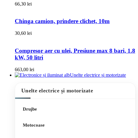
66,30
lei
Chinga camion, prindere clichet, 10m
30,60
lei
Compresor aer cu ulei, Presiune max 8 bari, 1.8
kW, 50 litri
663,00
lei
Unelte electrice și motorizate
Unelte electrice și motorizate
Drujbe
Motocoase