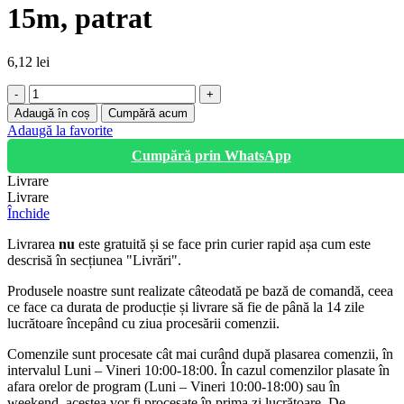
15m, patrat
6,12
lei
Cantitate
Fir
Adaugă în coș
Cumpără acum
motocoasa
Adaugă la favorite
Ø
Cumpără prin WhatsApp
2mm,
rola
Livrare
15m,
Livrare
patrat
Închide
Livrarea
nu
este gratuită și se face prin curier rapid așa cum este
descrisă în secțiunea "Livrări".
Produsele noastre sunt realizate câteodată pe bază de comandă, ceea
ce face ca durata de producție și livrare să fie de până la 14 zile
lucrătoare începând cu ziua procesării comenzii.
Comenzile sunt procesate cât mai curând după plasarea comenzii, în
intervalul Luni – Vineri 10:00-18:00. În cazul comenzilor plasate în
afara orelor de program (Luni – Vineri 10:00-18:00) sau în
weekend, acestea vor fi procesate în prima zi lucrătoare. De