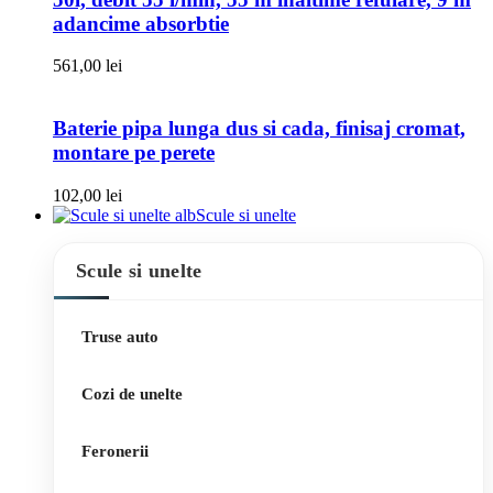
adancime absorbtie
561,00
lei
Baterie pipa lunga dus si cada, finisaj cromat,
montare pe perete
102,00
lei
Scule si unelte
Scule si unelte
Truse auto
Cozi de unelte
Feronerii