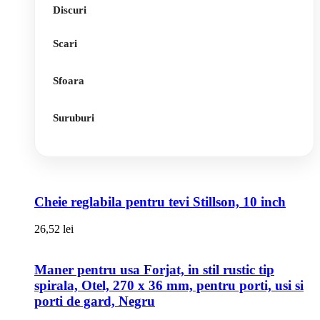
Discuri
Scari
Sfoara
Suruburi
Cheie reglabila pentru tevi Stillson, 10 inch
26,52
lei
Maner pentru usa Forjat, in stil rustic tip
spirala, Otel, 270 x 36 mm, pentru porti, usi si
porti de gard, Negru