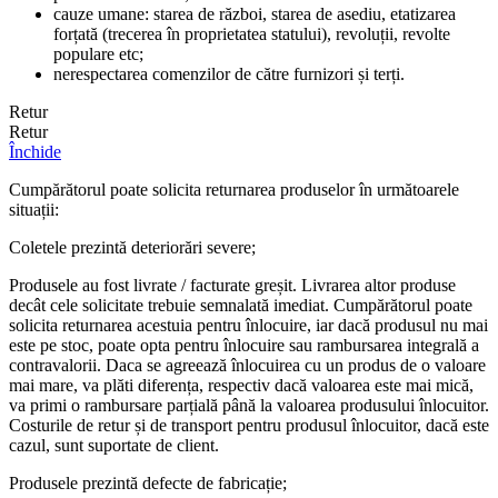
cauze umane: starea de război, starea de asediu, etatizarea
forțată (trecerea în proprietatea statului), revoluții, revolte
populare etc;
nerespectarea comenzilor de către furnizori și terți.
Retur
Retur
Închide
Cumpărătorul poate solicita returnarea produselor în următoarele
situații:
Coletele prezintă deteriorări severe;
Produsele au fost livrate / facturate greșit. Livrarea altor produse
decât cele solicitate trebuie semnalată imediat. Cumpărătorul poate
solicita returnarea acestuia pentru înlocuire, iar dacă produsul nu mai
este pe stoc, poate opta pentru înlocuire sau rambursarea integrală a
contravalorii. Daca se agreează înlocuirea cu un produs de o valoare
mai mare, va plăti diferența, respectiv dacă valoarea este mai mică,
va primi o rambursare parțială până la valoarea produsului înlocuitor.
Costurile de retur și de transport pentru produsul înlocuitor, dacă este
cazul, sunt suportate de client.
Produsele prezintă defecte de fabricație;