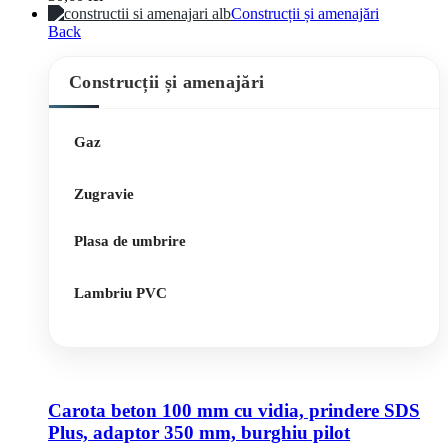
Construcții și amenajări
Back
Construcții și amenajări
Gaz
Zugravie
Plasa de umbrire
Lambriu PVC
Carota beton 100 mm cu vidia, prindere SDS
Plus, adaptor 350 mm, burghiu pilot