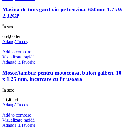
Masina de tuns gard viu pe benzina, 650mm 1.7kW
2.32CP
În stoc
663,00
lei
Adaugă în coș
Add to compare
Vizualizare rapidă
Adaugă la favorite
Mosor/tambur pentru motocoasa, buton galben, 10
x 1.25 mm, incarcare cu fir usoara
În stoc
20,40
lei
Adaugă în coș
Add to compare
Vizualizare rapidă
Adaugă la favorite