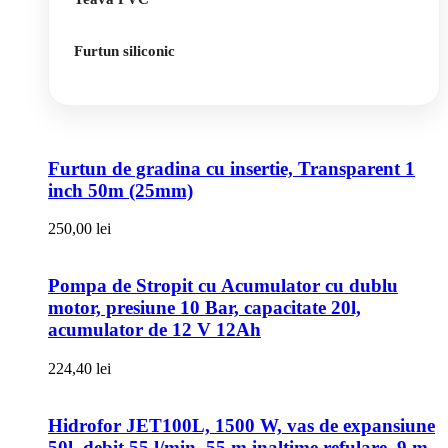
Furtun siliconic
Furtun de gradina cu insertie, Transparent 1
inch 50m (25mm)
250,00
lei
Pompa de Stropit cu Acumulator cu dublu
motor, presiune 10 Bar, capacitate 20l,
acumulator de 12 V 12Ah
224,40
lei
Hidrofor JET100L, 1500 W, vas de expansiune
50l, debit 55 l/min, 55 m inaltime refulare, 9 m