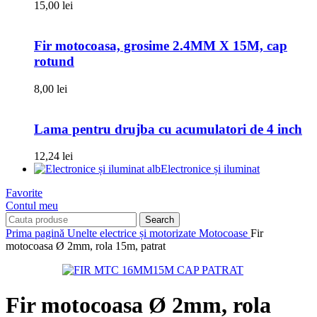
15,00
lei
Fir motocoasa, grosime 2.4MM X 15M, cap
rotund
8,00
lei
Lama pentru drujba cu acumulatori de 4 inch
12,24
lei
Electronice și iluminat
Favorite
Contul meu
Search
Prima pagină
Unelte electrice și motorizate
Motocoase
Fir
motocoasa Ø 2mm, rola 15m, patrat
Fir motocoasa Ø 2mm, rola