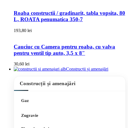
Roaba constructii / gradinarit, tabla vopsita, 80
L, ROATA penumatica 350-7
193,80
lei
Cauciuc cu Camera pentru roaba, cu valva
pentru ventil tip auto, 3,5 x 8″
30,60
lei
Construcții și amenajări
Construcții și amenajări
Gaz
Zugravie