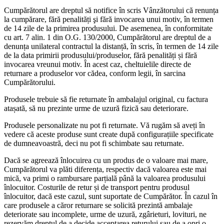
Cumpărătorul are dreptul să notifice în scris Vânzătorului că renunța
la cumpărare, fără penalități şi fără invocarea unui motiv, în termen
de 14 zile de la primirea produsului. De asemenea, în conformitate
cu art. 7 alin. 1 din O.G. 130/2000, Cumpărătorul are dreptul de a
denunța unilateral contractul la distanță, în scris, în termen de 14 zile
de la data primirii produsului/produselor, fără penalități și fără
invocarea vreunui motiv. În acest caz, cheltuielile directe de
returnare a produselor vor cădea, conform legii, în sarcina
Cumpărătorului.
Produsele trebuie să fie returnate în ambalajul original, cu factura
atașată, să nu prezinte urme de uzură fizică sau deteriorare.
Produsele personalizate nu pot fi returnate. Vă rugăm să aveți în
vedere că aceste produse sunt create după configurațiile specificate
de dumneavoastră, deci nu pot fi schimbate sau returnate.
Dacă se agreează înlocuirea cu un produs de o valoare mai mare,
Cumpărătorul va plăti diferența, respectiv dacă valoarea este mai
mică, va primi o rambursare parțială până la valoarea produsului
înlocuitor. Costurile de retur și de transport pentru produsul
înlocuitor, dacă este cazul, sunt suportate de Cumpărător. În cazul în
care produsele a căror returnare se solicită prezintă ambalaje
deteriorate sau incomplete, urme de uzură, zgârieturi, lovituri, ne
rezervăm dreptul de a decide acceptarea returului sau de a opri o