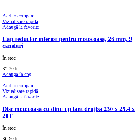
Add to compare
Vizualizare rapidă
Adaugă la favorite
Cap reductor inferior pentru motocoasa, 26 mm, 9
caneluri
În stoc
35,70
lei
Adaugă în coș
Add to compare
Vizualizare rapidă
Adaugă la favorite
Disc motocoasa cu dinti tip lant drujba 230 x 25.4 x
20T
În stoc
30,60
lei