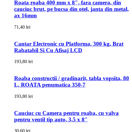
Roata roaba 400 mm x 8″, fara camera, din
cauciuc brut, pe bucsa din otel, janta din metal,
ax 16mm
71,40
lei
Cantar Electronic cu Platforma, 300 kg, Brat
Rabatabil Si Cu Afisaj LCD
193,80
lei
Roaba constructii / gradinarit, tabla vopsita, 80
L, ROATA penumatica 350-7
193,80
lei
Cauciuc cu Camera pentru roaba, cu valva
pentru ventil tip auto, 3,5 x 8″
30,60
lei