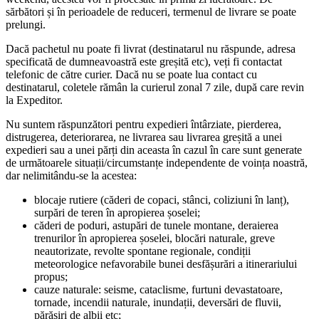
sărbători și în perioadele de reduceri, termenul de livrare se poate
prelungi.
Dacă pachetul nu poate fi livrat (destinatarul nu răspunde, adresa
specificată de dumneavoastră este greșită etc), veți fi contactat
telefonic de către curier. Dacă nu se poate lua contact cu
destinatarul, coletele rămân la curierul zonal 7 zile, după care revin
la Expeditor.
Nu suntem răspunzători pentru expedieri întârziate, pierderea,
distrugerea, deteriorarea, ne livrarea sau livrarea greșită a unei
expedieri sau a unei părți din aceasta în cazul în care sunt generate
de următoarele situații/circumstanțe independente de voința noastră,
dar nelimitându-se la acestea:
blocaje rutiere (căderi de copaci, stânci, coliziuni în lanț),
surpări de teren în apropierea șoselei;
căderi de poduri, astupări de tunele montane, deraierea
trenurilor în apropierea șoselei, blocări naturale, greve
neautorizate, revolte spontane regionale, condiții
meteorologice nefavorabile bunei desfășurări a itinerariului
propus;
cauze naturale: seisme, cataclisme, furtuni devastatoare,
tornade, incendii naturale, inundații, deversări de fluvii,
părăsiri de albii etc;