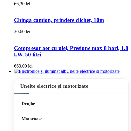
66,30
lei
Chinga camion, prindere clichet, 10m
30,60
lei
Compresor aer cu ulei, Presiune max 8 bari, 1.8
kW, 50 litri
663,00
lei
Unelte electrice și motorizate
Unelte electrice și motorizate
Drujbe
Motocoase