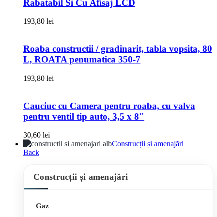
Rabatabil Si Cu Afisaj LCD
193,80
lei
Roaba constructii / gradinarit, tabla vopsita, 80
L, ROATA penumatica 350-7
193,80
lei
Cauciuc cu Camera pentru roaba, cu valva
pentru ventil tip auto, 3,5 x 8″
30,60
lei
Construcții și amenajări
Back
Construcții și amenajări
Gaz