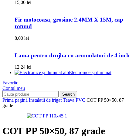
15,00
lei
Fir motocoasa, grosime 2.4MM X 15M, cap
rotund
8,00
lei
Lama pentru drujba cu acumulatori de 4 inch
12,24
lei
Electronice și iluminat
Favorite
Contul meu
Search
Prima pagină
Instalatii de irigat
Teava PVC
COT PP 50×50, 87
grade
COT PP 50×50, 87 grade