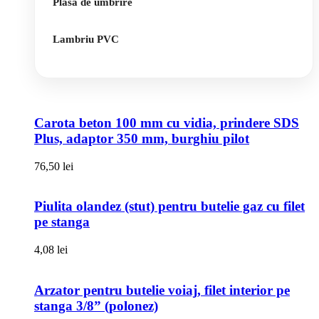
Plasa de umbrire
Lambriu PVC
Carota beton 100 mm cu vidia, prindere SDS
Plus, adaptor 350 mm, burghiu pilot
76,50
lei
Piulita olandez (stut) pentru butelie gaz cu filet
pe stanga
4,08
lei
Arzator pentru butelie voiaj, filet interior pe
stanga 3/8” (polonez)