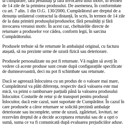
la cumpărare, fără penalități şi fără invocarea unui motiv, în termen
de 14 zile de la primirea produsului. De asemenea, în conformitate
cu art. 7 alin. 1 din O.G. 130/2000, Cumpărătorul are dreptul de a
denunța unilateral contractul la distanță, în scris, în termen de 14 zile
de la data primirii produsului/produselor, fără penalități și fără
invocarea vreunui motiv. În acest caz, cheltuielile directe de
returnare a produselor vor cădea, conform legii, în sarcina
Cumpărătorului.
Produsele trebuie să fie returnate în ambalajul original, cu factura
atașată, să nu prezinte urme de uzură fizică sau deteriorare.
Produsele personalizate nu pot fi returnate. Vă rugăm să aveți în
vedere că aceste produse sunt create după configurațiile specificate
de dumneavoastră, deci nu pot fi schimbate sau returnate.
Dacă se agreează înlocuirea cu un produs de o valoare mai mare,
Cumpărătorul va plăti diferența, respectiv dacă valoarea este mai
mică, va primi o rambursare parțială până la valoarea produsului
înlocuitor. Costurile de retur și de transport pentru produsul
înlocuitor, dacă este cazul, sunt suportate de Cumpărător. În cazul în
care produsele a căror returnare se solicită prezintă ambalaje
deteriorate sau incomplete, urme de uzură, zgârieturi, lovituri, ne
rezervăm dreptul de a decide acceptarea returului sau de a opri o
sumă, suma ce va fi comunicată după evaluarea prejudiciilor aduse.