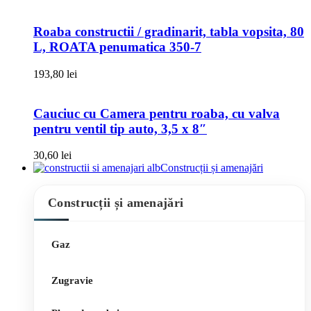
Roaba constructii / gradinarit, tabla vopsita, 80
L, ROATA penumatica 350-7
193,80
lei
Cauciuc cu Camera pentru roaba, cu valva
pentru ventil tip auto, 3,5 x 8″
30,60
lei
Construcții și amenajări
Construcții și amenajări
Gaz
Zugravie