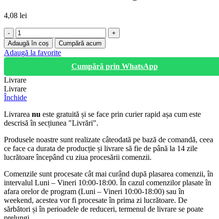
4,08
lei
Cantitate
COT
Adaugă în coș
Cumpără acum
PP
Adaugă la favorite
50x50,
Cumpără prin WhatsApp
87
grade
Livrare
Livrare
Închide
Livrarea
nu
este gratuită și se face prin curier rapid așa cum este
descrisă în secțiunea "Livrări".
Produsele noastre sunt realizate câteodată pe bază de comandă, ceea
ce face ca durata de producție și livrare să fie de până la 14 zile
lucrătoare începând cu ziua procesării comenzii.
Comenzile sunt procesate cât mai curând după plasarea comenzii, în
intervalul Luni – Vineri 10:00-18:00. În cazul comenzilor plasate în
afara orelor de program (Luni – Vineri 10:00-18:00) sau în
weekend, acestea vor fi procesate în prima zi lucrătoare. De
sărbători și în perioadele de reduceri, termenul de livrare se poate
prelungi.