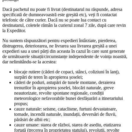
Dacă pachetul nu poate fi livrat (destinatarul nu răspunde, adresa
specificată de dumneavoastră este greșită etc), veți fi contactat
telefonic de către curier. Dacă nu se poate lua contact cu
destinatarul, coletele rămân la curierul zonal 7 zile, după care revin
la Expeditor.
Nu suntem răspunzători pentru expedieri întârziate, pierderea,
distrugerea, deteriorarea, ne livrarea sau livrarea greșită a unei
expedieri sau a unei părți din aceasta în cazul în care sunt generate
de următoarele situații/circumstanțe independente de voința noastră,
dar nelimitându-se la acestea:
blocaje rutiere (căderi de copaci, stânci, coliziuni în lanț),
surpări de teren în apropierea șoselei;
căderi de poduri, astupări de tunele montane, deraierea
trenurilor în apropierea șoselei, blocări naturale, greve
neautorizate, revolte spontane regionale, condiții
meteorologice nefavorabile bunei desfășurări a itinerariului
propus;
cauze naturale: seisme, cataclisme, furtuni devastatoare,
tornade, incendii naturale, inundații, deversări de fluvii,
părăsiri de albii etc;
cauze umane: starea de război, starea de asediu, etatizarea
forțată (trecerea în proprietatea statului), revoluții, revolte