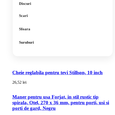
Discuri
Scari
Sfoara
Suruburi
Cheie reglabila pentru tevi Stillson, 10 inch
26,52
lei
Maner pentru usa Forjat, in stil rustic tip
spirala, Otel, 270 x 36 mm, pentru porti, usi si
porti de gard, Negru