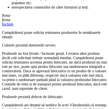
populare etc;
nerespectarea comenzilor de către furnizori și terți.
Retur
Retur
Închide
Cumpărătorul poate solicita returnarea produselor în următoarele
situații:
Coletele prezintă deteriorări severe;
Produsele au fost livrate / facturate greșit. Livrarea altor produse
decât cele solicitate trebuie semnalată imediat. Cumpărătorul poate
solicita returnarea acestuia pentru înlocuire, iar dacă produsul nu mai
este pe stoc, poate opta pentru înlocuire sau rambursarea integrală a
contravalorii. Daca se agreează înlocuirea cu un produs de o valoare
mai mare, va plăti diferența, respectiv dacă valoarea este mai mică,
va primi o rambursare parțială până la valoarea produsului înlocuitor.
Costurile de retur și de transport pentru produsul înlocuitor, dacă este
cazul, sunt suportate de client.
Produsele prezintă defecte de fabricație;
Cumpărătorul are dreptul să notifice în scris Vânzătorului că renunța