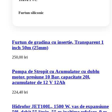
Furtun siliconic
Furtun de gradina cu insertie, Transparent 1
inch 50m (25mm)
250,00
lei
Pompa de Stropit cu Acumulator cu dublu
motor, presiune 10 Bar, capacitate 20l,
acumulator de 12 V 12Ah
224,40
lei
Hidrofor JET100L, 1500 W, vas de expansiune
50l, debit 55 l/min, 55 m inaltime refulare, 9 m