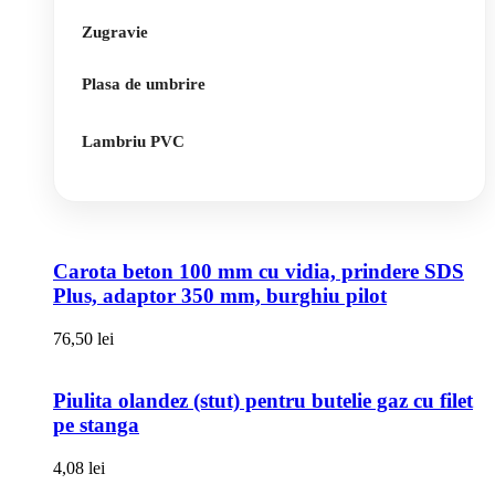
Zugravie
Plasa de umbrire
Lambriu PVC
Carota beton 100 mm cu vidia, prindere SDS
Plus, adaptor 350 mm, burghiu pilot
76,50
lei
Piulita olandez (stut) pentru butelie gaz cu filet
pe stanga
4,08
lei