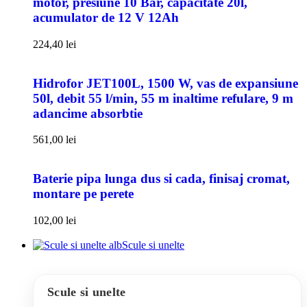
motor, presiune 10 Bar, capacitate 20l,
acumulator de 12 V 12Ah
224,40
lei
Hidrofor JET100L, 1500 W, vas de expansiune
50l, debit 55 l/min, 55 m inaltime refulare, 9 m
adancime absorbtie
561,00
lei
Baterie pipa lunga dus si cada, finisaj cromat,
montare pe perete
102,00
lei
Scule si unelte
Scule si unelte