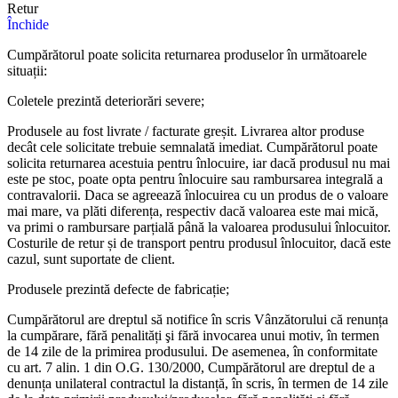
Retur
Închide
Cumpărătorul poate solicita returnarea produselor în următoarele
situații:
Coletele prezintă deteriorări severe;
Produsele au fost livrate / facturate greșit. Livrarea altor produse
decât cele solicitate trebuie semnalată imediat. Cumpărătorul poate
solicita returnarea acestuia pentru înlocuire, iar dacă produsul nu mai
este pe stoc, poate opta pentru înlocuire sau rambursarea integrală a
contravalorii. Daca se agreează înlocuirea cu un produs de o valoare
mai mare, va plăti diferența, respectiv dacă valoarea este mai mică,
va primi o rambursare parțială până la valoarea produsului înlocuitor.
Costurile de retur și de transport pentru produsul înlocuitor, dacă este
cazul, sunt suportate de client.
Produsele prezintă defecte de fabricație;
Cumpărătorul are dreptul să notifice în scris Vânzătorului că renunța
la cumpărare, fără penalități şi fără invocarea unui motiv, în termen
de 14 zile de la primirea produsului. De asemenea, în conformitate
cu art. 7 alin. 1 din O.G. 130/2000, Cumpărătorul are dreptul de a
denunța unilateral contractul la distanță, în scris, în termen de 14 zile