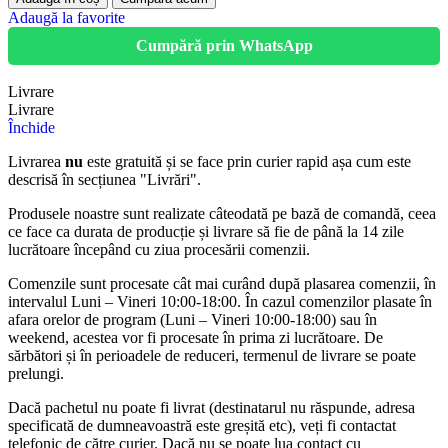
Adaugă la favorite
Cumpără prin WhatsApp
Livrare
Livrare
Închide
Livrarea
nu
este gratuită și se face prin curier rapid așa cum este
descrisă în secțiunea "Livrări".
Produsele noastre sunt realizate câteodată pe bază de comandă, ceea
ce face ca durata de producție și livrare să fie de până la 14 zile
lucrătoare începând cu ziua procesării comenzii.
Comenzile sunt procesate cât mai curând după plasarea comenzii, în
intervalul Luni – Vineri 10:00-18:00. În cazul comenzilor plasate în
afara orelor de program (Luni – Vineri 10:00-18:00) sau în
weekend, acestea vor fi procesate în prima zi lucrătoare. De
sărbători și în perioadele de reduceri, termenul de livrare se poate
prelungi.
Dacă pachetul nu poate fi livrat (destinatarul nu răspunde, adresa
specificată de dumneavoastră este greșită etc), veți fi contactat
telefonic de către curier. Dacă nu se poate lua contact cu