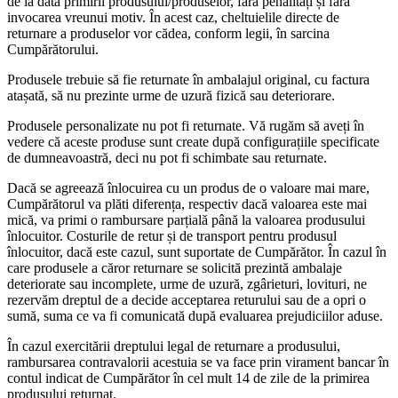
de la data primirii produsului/produselor, fără penalități și fără
invocarea vreunui motiv. În acest caz, cheltuielile directe de
returnare a produselor vor cădea, conform legii, în sarcina
Cumpărătorului.
Produsele trebuie să fie returnate în ambalajul original, cu factura
atașată, să nu prezinte urme de uzură fizică sau deteriorare.
Produsele personalizate nu pot fi returnate. Vă rugăm să aveți în
vedere că aceste produse sunt create după configurațiile specificate
de dumneavoastră, deci nu pot fi schimbate sau returnate.
Dacă se agreează înlocuirea cu un produs de o valoare mai mare,
Cumpărătorul va plăti diferența, respectiv dacă valoarea este mai
mică, va primi o rambursare parțială până la valoarea produsului
înlocuitor. Costurile de retur și de transport pentru produsul
înlocuitor, dacă este cazul, sunt suportate de Cumpărător. În cazul în
care produsele a căror returnare se solicită prezintă ambalaje
deteriorate sau incomplete, urme de uzură, zgârieturi, lovituri, ne
rezervăm dreptul de a decide acceptarea returului sau de a opri o
sumă, suma ce va fi comunicată după evaluarea prejudiciilor aduse.
În cazul exercitării dreptului legal de returnare a produsului,
rambursarea contravalorii acestuia se va face prin virament bancar în
contul indicat de Cumpărător în cel mult 14 de zile de la primirea
produsului returnat.