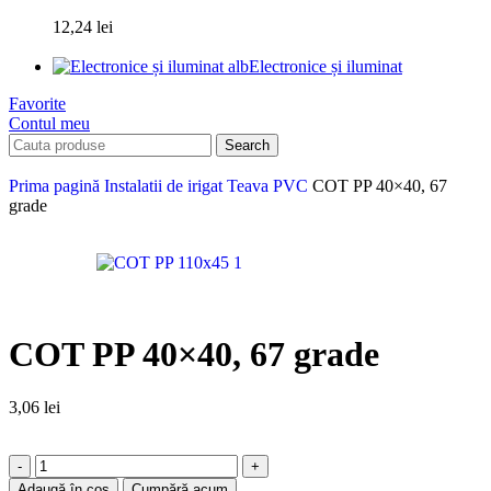
12,24
lei
Electronice și iluminat
Favorite
Contul meu
Search
Prima pagină
Instalatii de irigat
Teava PVC
COT PP 40×40, 67
grade
COT PP 40×40, 67 grade
3,06
lei
Adaugă în coș
Cumpără acum