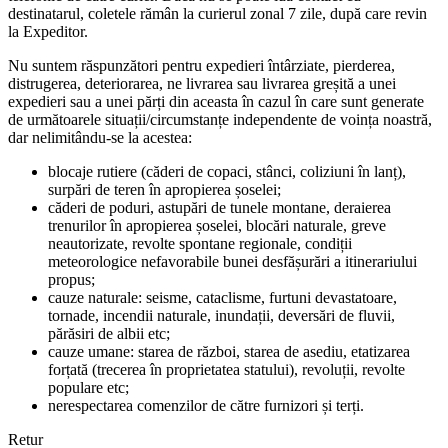
destinatarul, coletele rămân la curierul zonal 7 zile, după care revin
la Expeditor.
Nu suntem răspunzători pentru expedieri întârziate, pierderea,
distrugerea, deteriorarea, ne livrarea sau livrarea greșită a unei
expedieri sau a unei părți din aceasta în cazul în care sunt generate
de următoarele situații/circumstanțe independente de voința noastră,
dar nelimitându-se la acestea:
blocaje rutiere (căderi de copaci, stânci, coliziuni în lanț),
surpări de teren în apropierea șoselei;
căderi de poduri, astupări de tunele montane, deraierea
trenurilor în apropierea șoselei, blocări naturale, greve
neautorizate, revolte spontane regionale, condiții
meteorologice nefavorabile bunei desfășurări a itinerariului
propus;
cauze naturale: seisme, cataclisme, furtuni devastatoare,
tornade, incendii naturale, inundații, deversări de fluvii,
părăsiri de albii etc;
cauze umane: starea de război, starea de asediu, etatizarea
forțată (trecerea în proprietatea statului), revoluții, revolte
populare etc;
nerespectarea comenzilor de către furnizori și terți.
Retur