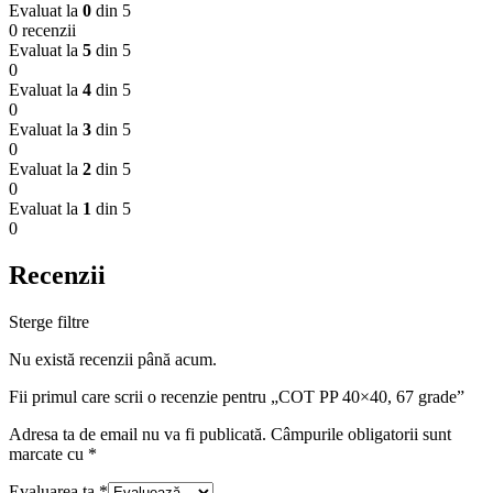
Evaluat la
0
din 5
0 recenzii
Evaluat la
5
din 5
0
Evaluat la
4
din 5
0
Evaluat la
3
din 5
0
Evaluat la
2
din 5
0
Evaluat la
1
din 5
0
Recenzii
Sterge filtre
Nu există recenzii până acum.
Fii primul care scrii o recenzie pentru „COT PP 40×40, 67 grade”
Adresa ta de email nu va fi publicată.
Câmpurile obligatorii sunt
marcate cu
*
Evaluarea ta
*