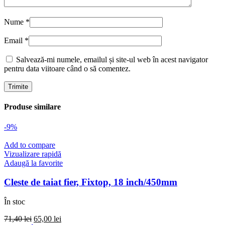
Nume
*
Email
*
Salvează-mi numele, emailul și site-ul web în acest navigator
pentru data viitoare când o să comentez.
Produse similare
-9%
Add to compare
Vizualizare rapidă
Adaugă la favorite
Cleste de taiat fier, Fixtop, 18 inch/450mm
În stoc
Prețul
Prețul
71,40
lei
65,00
lei