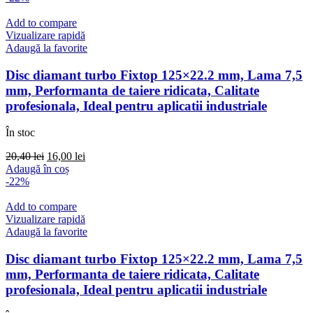
fost:
65,00 lei.
71,40 lei.
Add to compare
Vizualizare rapidă
Adaugă la favorite
Disc diamant turbo Fixtop 125×22.2 mm, Lama 7,5
mm, Performanta de taiere ridicata, Calitate
profesionala, Ideal pentru aplicatii industriale
În stoc
Prețul
Prețul
20,40
lei
16,00
lei
inițial
curent
Adaugă în coș
a
este:
-22%
fost:
16,00 lei.
20,40 lei.
Add to compare
Vizualizare rapidă
Adaugă la favorite
Disc diamant turbo Fixtop 125×22.2 mm, Lama 7,5
mm, Performanta de taiere ridicata, Calitate
profesionala, Ideal pentru aplicatii industriale