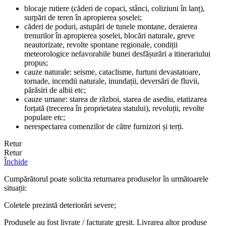
blocaje rutiere (căderi de copaci, stânci, coliziuni în lanț),
surpări de teren în apropierea șoselei;
căderi de poduri, astupări de tunele montane, deraierea
trenurilor în apropierea șoselei, blocări naturale, greve
neautorizate, revolte spontane regionale, condiții
meteorologice nefavorabile bunei desfășurări a itinerariului
propus;
cauze naturale: seisme, cataclisme, furtuni devastatoare,
tornade, incendii naturale, inundații, deversări de fluvii,
părăsiri de albii etc;
cauze umane: starea de război, starea de asediu, etatizarea
forțată (trecerea în proprietatea statului), revoluții, revolte
populare etc;
nerespectarea comenzilor de către furnizori și terți.
Retur
Retur
Închide
Cumpărătorul poate solicita returnarea produselor în următoarele
situații:
Coletele prezintă deteriorări severe;
Produsele au fost livrate / facturate greșit. Livrarea altor produse