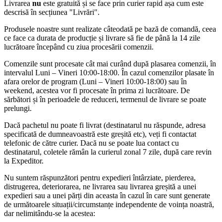
Livrarea
nu
este gratuită și se face prin curier rapid așa cum este
otel
descrisă în secțiunea "Livrări".
de
inalta
Produsele noastre sunt realizate câteodată pe bază de comandă, ceea
calitate,
ce face ca durata de producție și livrare să fie de până la 14 zile
finisaj
lucrătoare începând cu ziua procesării comenzii.
negru
lustruit,
Comenzile sunt procesate cât mai curând după plasarea comenzii, în
maner
intervalul Luni – Vineri 10:00-18:00. În cazul comenzilor plasate în
ergonomic
afara orelor de program (Luni – Vineri 10:00-18:00) sau în
2
weekend, acestea vor fi procesate în prima zi lucrătoare. De
componente,
sărbători și în perioadele de reduceri, termenul de livrare se poate
durabila
prelungi.
si
precisa,
Dacă pachetul nu poate fi livrat (destinatarul nu răspunde, adresa
Industrial
specificată de dumneavoastră este greșită etc), veți fi contactat
telefonic de către curier. Dacă nu se poate lua contact cu
destinatarul, coletele rămân la curierul zonal 7 zile, după care revin
la Expeditor.
Nu suntem răspunzători pentru expedieri întârziate, pierderea,
distrugerea, deteriorarea, ne livrarea sau livrarea greșită a unei
expedieri sau a unei părți din aceasta în cazul în care sunt generate
de următoarele situații/circumstanțe independente de voința noastră,
dar nelimitându-se la acestea: