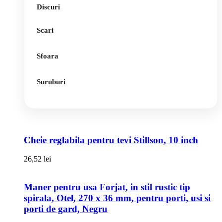
Discuri
Scari
Sfoara
Suruburi
Cheie reglabila pentru tevi Stillson, 10 inch
26,52
lei
Maner pentru usa Forjat, in stil rustic tip
spirala, Otel, 270 x 36 mm, pentru porti, usi si
porti de gard, Negru