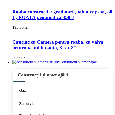
Roaba constructii / gradinarit, tabla vopsita, 80
L, ROATA penumatica 350-7
193,80
lei
Cauciuc cu Camera pentru roaba, cu valva
pentru ventil tip auto, 3,5 x 8″
30,60
lei
Construcții și amenajări
Construcții și amenajări
Gaz
Zugravie