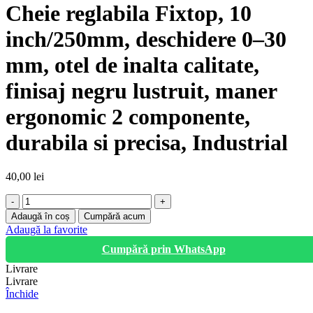
Cheie reglabila Fixtop, 10
inch/250mm, deschidere 0–30
mm, otel de inalta calitate,
finisaj negru lustruit, maner
ergonomic 2 componente,
durabila si precisa, Industrial
40,00
lei
Cantitate
Cheie
Adaugă în coș
Cumpără acum
reglabila
Adaugă la favorite
Fixtop,
Cumpără prin WhatsApp
10
inch/250mm,
Livrare
deschidere
Livrare
0–
Închide
30
mm,