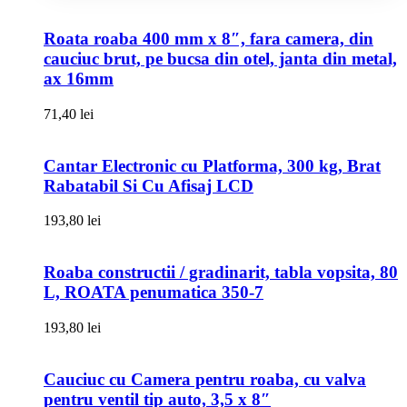
Roata roaba 400 mm x 8″, fara camera, din
cauciuc brut, pe bucsa din otel, janta din metal,
ax 16mm
71,40
lei
Cantar Electronic cu Platforma, 300 kg, Brat
Rabatabil Si Cu Afisaj LCD
193,80
lei
Roaba constructii / gradinarit, tabla vopsita, 80
L, ROATA penumatica 350-7
193,80
lei
Cauciuc cu Camera pentru roaba, cu valva
pentru ventil tip auto, 3,5 x 8″