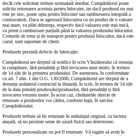
decât cele solicitate trebuie semnalată imediat. Cumpărătorul poate
solicita returnarea acestuia pentru înlocuire, iar dacă produsul nu mai
este pe stoc, poate opta pentru înlocuire sau rambursarea integrală a
contravalorii. Daca se agreează înlocuirea cu un produs de o valoare
mai mare, va plăti diferența, respectiv dacă valoarea este mai mică,
va primi o rambursare parțială până la valoarea produsului înlocuitor.
Costurile de retur și de transport pentru produsul înlocuitor, dacă este
cazul, sunt suportate de client.
Produsele prezintă defecte de fabricație;
Cumpărătorul are dreptul să notifice în scris Vânzătorului că renunța
la cumpărare, fără penalități şi fără invocarea unui motiv, în termen
de 14 zile de la primirea produsului. De asemenea, în conformitate
cu art. 7 alin. 1 din O.G. 130/2000, Cumpărătorul are dreptul de a
denunța unilateral contractul la distanță, în scris, în termen de 14 zile
de la data primirii produsului/produselor, fără penalități și fără
invocarea vreunui motiv. În acest caz, cheltuielile directe de
returnare a produselor vor cădea, conform legii, în sarcina
Cumpărătorului.
Produsele trebuie să fie returnate în ambalajul original, cu factura
atașată, să nu prezinte urme de uzură fizică sau deteriorare.
Produsele personalizate nu pot fi returnate. Vă rugăm să aveți în