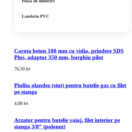
Plasa de umbrire
Lambriu PVC
Carota beton 100 mm cu vidia, prindere SDS
Plus, adaptor 350 mm, burghiu pilot
76,50
lei
Piulita olandez (stut) pentru butelie gaz cu filet
pe stanga
4,08
lei
Arzator pentru butelie voiaj, filet interior pe
stanga 3/8” (polonez)