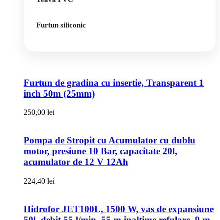
Furtun siliconic
Furtun de gradina cu insertie, Transparent 1
inch 50m (25mm)
250,00
lei
Pompa de Stropit cu Acumulator cu dublu
motor, presiune 10 Bar, capacitate 20l,
acumulator de 12 V 12Ah
224,40
lei
Hidrofor JET100L, 1500 W, vas de expansiune
50l, debit 55 l/min, 55 m inaltime refulare, 9 m