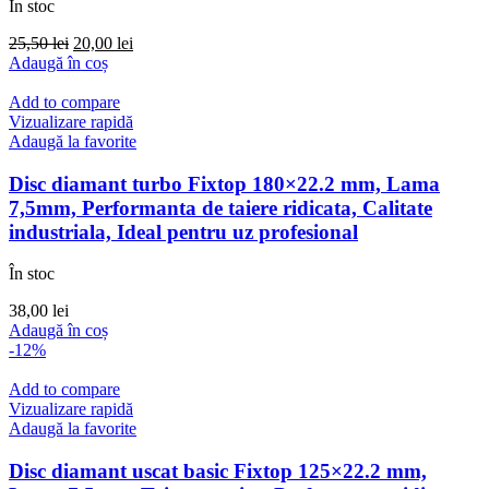
În stoc
Prețul
Prețul
25,50
lei
20,00
lei
inițial
curent
Adaugă în coș
a
este:
fost:
20,00 lei.
Add to compare
25,50 lei.
Vizualizare rapidă
Adaugă la favorite
Disc diamant turbo Fixtop 180×22.2 mm, Lama
7,5mm, Performanta de taiere ridicata, Calitate
industriala, Ideal pentru uz profesional
În stoc
38,00
lei
Adaugă în coș
-12%
Add to compare
Vizualizare rapidă
Adaugă la favorite
Disc diamant uscat basic Fixtop 125×22.2 mm,