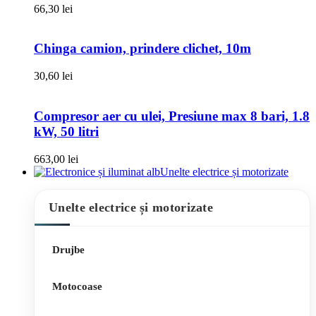
66,30
lei
Chinga camion, prindere clichet, 10m
30,60
lei
Compresor aer cu ulei, Presiune max 8 bari, 1.8
kW, 50 litri
663,00
lei
Unelte electrice și motorizate
Unelte electrice și motorizate
Drujbe
Motocoase