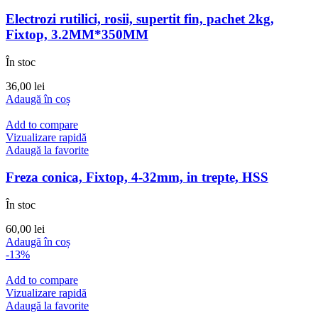
Electrozi rutilici, rosii, supertit fin, pachet 2kg,
Fixtop, 3.2MM*350MM
În stoc
36,00
lei
Adaugă în coș
Add to compare
Vizualizare rapidă
Adaugă la favorite
Freza conica, Fixtop, 4-32mm, in trepte, HSS
În stoc
60,00
lei
Adaugă în coș
-13%
Add to compare
Vizualizare rapidă
Adaugă la favorite