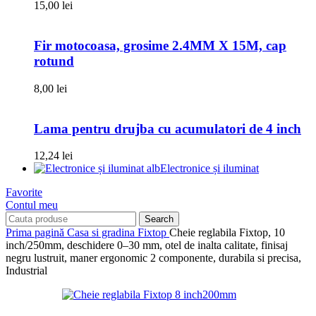
15,00
lei
Fir motocoasa, grosime 2.4MM X 15M, cap
rotund
8,00
lei
Lama pentru drujba cu acumulatori de 4 inch
12,24
lei
Electronice și iluminat
Favorite
Contul meu
Search
Prima pagină
Casa si gradina
Fixtop
Cheie reglabila Fixtop, 10
inch/250mm, deschidere 0–30 mm, otel de inalta calitate, finisaj
negru lustruit, maner ergonomic 2 componente, durabila si precisa,
Industrial