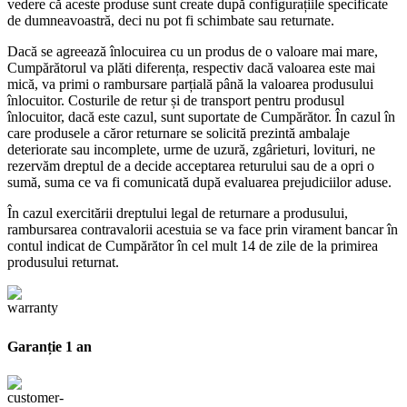
vedere că aceste produse sunt create după configurațiile specificate
de dumneavoastră, deci nu pot fi schimbate sau returnate.
Dacă se agreează înlocuirea cu un produs de o valoare mai mare,
Cumpărătorul va plăti diferența, respectiv dacă valoarea este mai
mică, va primi o rambursare parțială până la valoarea produsului
înlocuitor. Costurile de retur și de transport pentru produsul
înlocuitor, dacă este cazul, sunt suportate de Cumpărător. În cazul în
care produsele a căror returnare se solicită prezintă ambalaje
deteriorate sau incomplete, urme de uzură, zgârieturi, lovituri, ne
rezervăm dreptul de a decide acceptarea returului sau de a opri o
sumă, suma ce va fi comunicată după evaluarea prejudiciilor aduse.
În cazul exercitării dreptului legal de returnare a produsului,
rambursarea contravalorii acestuia se va face prin virament bancar în
contul indicat de Cumpărător în cel mult 14 de zile de la primirea
produsului returnat.
Garanție 1 an