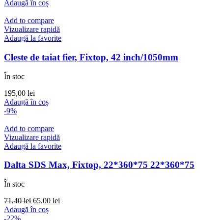
inițial
curent
Adaugă în coș
a
este:
fost:
65,00 lei.
Add to compare
71,40 lei.
Vizualizare rapidă
Adaugă la favorite
Cleste de taiat fier, Fixtop, 42 inch/1050mm
În stoc
195,00
lei
Adaugă în coș
-9%
Add to compare
Vizualizare rapidă
Adaugă la favorite
Dalta SDS Max, Fixtop, 22*360*75 22*360*75
În stoc
Prețul
Prețul
71,40
lei
65,00
lei
inițial
curent
Adaugă în coș
a
este:
-22%