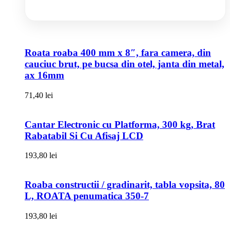
Roata roaba 400 mm x 8″, fara camera, din
cauciuc brut, pe bucsa din otel, janta din metal,
ax 16mm
71,40
lei
Cantar Electronic cu Platforma, 300 kg, Brat
Rabatabil Si Cu Afisaj LCD
193,80
lei
Roaba constructii / gradinarit, tabla vopsita, 80
L, ROATA penumatica 350-7
193,80
lei