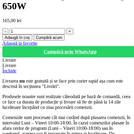
650W
165,00
lei
Cantitate
Bormasina
Adaugă în coș
Cumpără acum
cu
Adaugă la favorite
percutie,
Cumpără prin WhatsApp
Fixtop,
650W
Livrare
Livrare
Închide
Livrarea
nu
este gratuită și se face prin curier rapid așa cum este
descrisă în secțiunea "Livrări".
Produsele noastre sunt realizate câteodată pe bază de comandă, ceea
ce face ca durata de producție și livrare să fie de până la 14 zile
lucrătoare începând cu ziua procesării comenzii.
Comenzile sunt procesate cât mai curând după plasarea comenzii, în
intervalul Luni – Vineri 10:00-18:00. În cazul comenzilor plasate în
afara orelor de program (Luni – Vineri 10:00-18:00) sau în
weekend, acestea vor fi procesate în prima zi lucrătoare. De