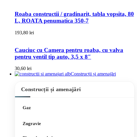
Roaba constructii / gradinarit, tabla vopsita, 80
L, ROATA penumatica 350-7
193,80
lei
Cauciuc cu Camera pentru roaba, cu valva
pentru ventil tip auto, 3,5 x 8″
30,60
lei
Construcții și amenajări
Construcții și amenajări
Gaz
Zugravie