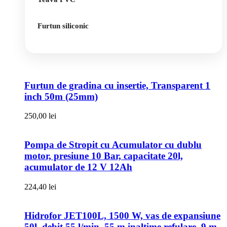
Furtun siliconic
Furtun de gradina cu insertie, Transparent 1
inch 50m (25mm)
250,00
lei
Pompa de Stropit cu Acumulator cu dublu
motor, presiune 10 Bar, capacitate 20l,
acumulator de 12 V 12Ah
224,40
lei
Hidrofor JET100L, 1500 W, vas de expansiune
50l, debit 55 l/min, 55 m inaltime refulare, 9 m