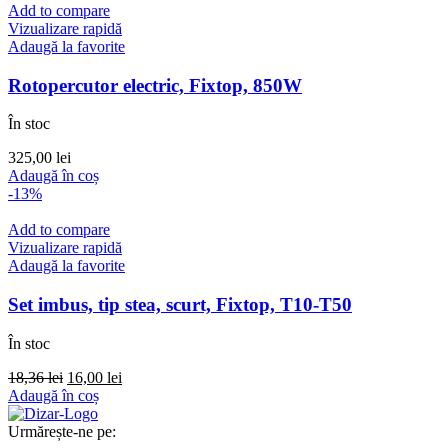
Add to compare
Vizualizare rapidă
Adaugă la favorite
Rotopercutor electric, Fixtop, 850W
În stoc
325,00
lei
Adaugă în coș
-13%
Add to compare
Vizualizare rapidă
Adaugă la favorite
Set imbus, tip stea, scurt, Fixtop, T10-T50
În stoc
Prețul
Prețul
18,36
lei
16,00
lei
inițial
curent
Adaugă în coș
a
este:
fost:
16,00 lei.
Urmărește-ne pe: