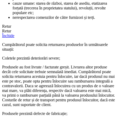
cauze umane: starea de război, starea de asediu, etatizarea
forțată (trecerea în proprietatea statului), revoluții, revolte
populare etc;
nerespectarea comenzilor de către furnizori și terți.
Retur
Retur
Închide
Cumpărătorul poate solicita returnarea produselor în următoarele
situații:
Coletele prezintă deteriorări severe;
Produsele au fost livrate / facturate greșit. Livrarea altor produse
decât cele solicitate trebuie semnalată imediat. Cumpărătorul poate
solicita returnarea acestuia pentru înlocuire, iar dacă produsul nu mai
este pe stoc, poate opta pentru înlocuire sau rambursarea integrală a
contravalorii. Daca se agreează înlocuirea cu un produs de o valoare
mai mare, va plăti diferența, respectiv dacă valoarea este mai mică,
va primi o rambursare parțială până la valoarea produsului înlocuitor.
Costurile de retur și de transport pentru produsul înlocuitor, dacă este
cazul, sunt suportate de client.
Produsele prezintă defecte de fabricație;