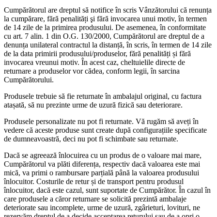
Cumpărătorul are dreptul să notifice în scris Vânzătorului că renunța
la cumpărare, fără penalități şi fără invocarea unui motiv, în termen
de 14 zile de la primirea produsului. De asemenea, în conformitate
cu art. 7 alin. 1 din O.G. 130/2000, Cumpărătorul are dreptul de a
denunța unilateral contractul la distanță, în scris, în termen de 14 zile
de la data primirii produsului/produselor, fără penalități și fără
invocarea vreunui motiv. În acest caz, cheltuielile directe de
returnare a produselor vor cădea, conform legii, în sarcina
Cumpărătorului.
Produsele trebuie să fie returnate în ambalajul original, cu factura
atașată, să nu prezinte urme de uzură fizică sau deteriorare.
Produsele personalizate nu pot fi returnate. Vă rugăm să aveți în
vedere că aceste produse sunt create după configurațiile specificate
de dumneavoastră, deci nu pot fi schimbate sau returnate.
Dacă se agreează înlocuirea cu un produs de o valoare mai mare,
Cumpărătorul va plăti diferența, respectiv dacă valoarea este mai
mică, va primi o rambursare parțială până la valoarea produsului
înlocuitor. Costurile de retur și de transport pentru produsul
înlocuitor, dacă este cazul, sunt suportate de Cumpărător. În cazul în
care produsele a căror returnare se solicită prezintă ambalaje
deteriorate sau incomplete, urme de uzură, zgârieturi, lovituri, ne
rezervăm dreptul de a decide acceptarea returului sau de a opri o