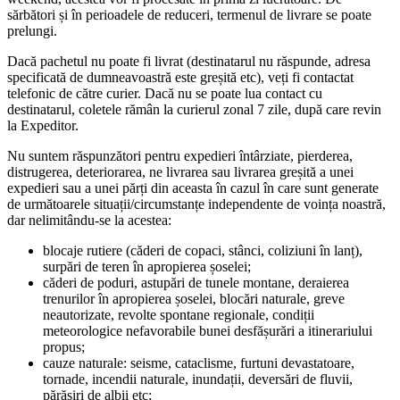
sărbători și în perioadele de reduceri, termenul de livrare se poate
prelungi.
Dacă pachetul nu poate fi livrat (destinatarul nu răspunde, adresa
specificată de dumneavoastră este greșită etc), veți fi contactat
telefonic de către curier. Dacă nu se poate lua contact cu
destinatarul, coletele rămân la curierul zonal 7 zile, după care revin
la Expeditor.
Nu suntem răspunzători pentru expedieri întârziate, pierderea,
distrugerea, deteriorarea, ne livrarea sau livrarea greșită a unei
expedieri sau a unei părți din aceasta în cazul în care sunt generate
de următoarele situații/circumstanțe independente de voința noastră,
dar nelimitându-se la acestea:
blocaje rutiere (căderi de copaci, stânci, coliziuni în lanț),
surpări de teren în apropierea șoselei;
căderi de poduri, astupări de tunele montane, deraierea
trenurilor în apropierea șoselei, blocări naturale, greve
neautorizate, revolte spontane regionale, condiții
meteorologice nefavorabile bunei desfășurări a itinerariului
propus;
cauze naturale: seisme, cataclisme, furtuni devastatoare,
tornade, incendii naturale, inundații, deversări de fluvii,
părăsiri de albii etc;