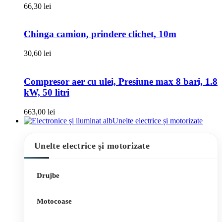
66,30
lei
Chinga camion, prindere clichet, 10m
30,60
lei
Compresor aer cu ulei, Presiune max 8 bari, 1.8
kW, 50 litri
663,00
lei
Unelte electrice și motorizate
Unelte electrice și motorizate
Drujbe
Motocoase