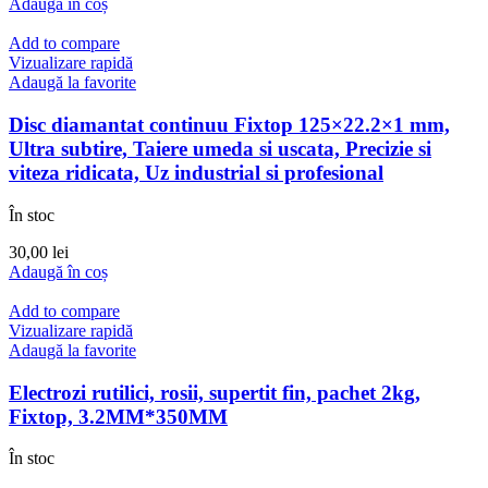
inițial
curent
Adaugă în coș
a
este:
fost:
20,00 lei.
Add to compare
25,50 lei.
Vizualizare rapidă
Adaugă la favorite
Disc diamantat continuu Fixtop 125×22.2×1 mm,
Ultra subtire, Taiere umeda si uscata, Precizie si
viteza ridicata, Uz industrial si profesional
În stoc
30,00
lei
Adaugă în coș
Add to compare
Vizualizare rapidă
Adaugă la favorite
Electrozi rutilici, rosii, supertit fin, pachet 2kg,
Fixtop, 3.2MM*350MM
În stoc