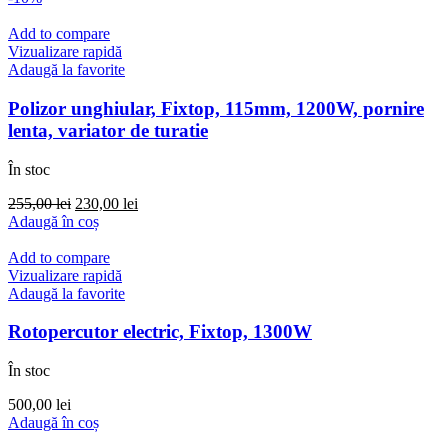
Add to compare
Vizualizare rapidă
Adaugă la favorite
Polizor unghiular, Fixtop, 115mm, 1200W, pornire
lenta, variator de turatie
În stoc
Prețul
Prețul
255,00
lei
230,00
lei
inițial
curent
Adaugă în coș
a
este:
fost:
230,00 lei.
Add to compare
255,00 lei.
Vizualizare rapidă
Adaugă la favorite
Rotopercutor electric, Fixtop, 1300W
În stoc
500,00
lei
Adaugă în coș