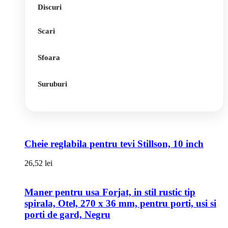
Discuri
Scari
Sfoara
Suruburi
Cheie reglabila pentru tevi Stillson, 10 inch
26,52
lei
Maner pentru usa Forjat, in stil rustic tip
spirala, Otel, 270 x 36 mm, pentru porti, usi si
porti de gard, Negru