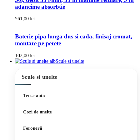
adancime absorbtie
561,00
lei
Baterie pipa lunga dus si cada, finisaj cromat,
montare pe perete
102,00
lei
Scule si unelte
Scule si unelte
Truse auto
Cozi de unelte
Feronerii