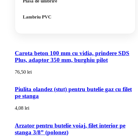
Plasa de umbrire
Lambriu PVC
Carota beton 100 mm cu vidia, prindere SDS
Plus, adaptor 350 mm, burghiu pilot
76,50
lei
Piulita olandez (stut) pentru butelie gaz cu filet
pe stanga
4,08
lei
Arzator pentru butelie voiaj, filet interior pe
stanga 3/8” (polonez)