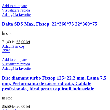
Add to compare
Vizualizare rapidă
Adaugă la favorite
Dalta SDS Max, Fixtop, 22*360*75 22*360*75
În stoc
Prețul
Prețul
71,40
lei
65,00
lei
inițial
curent
Adaugă în coș
a
este:
-22%
fost:
65,00 lei.
71,40 lei.
Add to compare
Vizualizare rapidă
Adaugă la favorite
Disc diamant turbo Fixtop 125×22.2 mm, Lama 7,5
mm, Performanta de taiere ridicata, Calitate
profesionala, Ideal pentru aplicatii industriale
În stoc
Prețul
Prețul
25,50
lei
20,00
lei