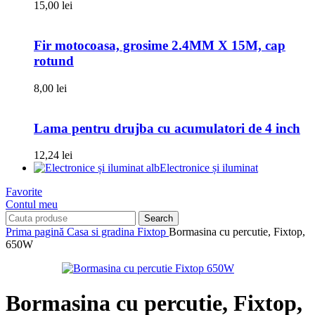
15,00
lei
Fir motocoasa, grosime 2.4MM X 15M, cap
rotund
8,00
lei
Lama pentru drujba cu acumulatori de 4 inch
12,24
lei
Electronice și iluminat
Favorite
Contul meu
Search
Prima pagină
Casa si gradina
Fixtop
Bormasina cu percutie, Fixtop,
650W
Bormasina cu percutie, Fixtop,