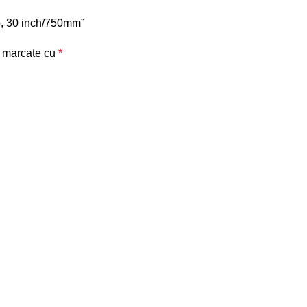
top, 30 inch/750mm”
t marcate cu
*