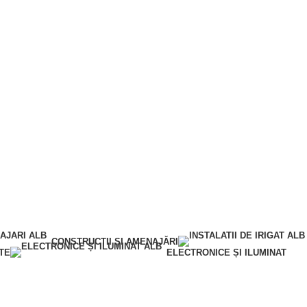
0,00
lei
0
produse
Contul meu
CONSTRUCȚII ȘI AMENAJĂRI
TE
ELECTRONICE ȘI ILUMINAT
Contul meu