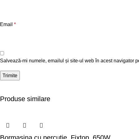
Email
*
Salvează-mi numele, emailul și site-ul web în acest navigator p
Produse similare
Bormasina cu percutie, Fixtop, 650W