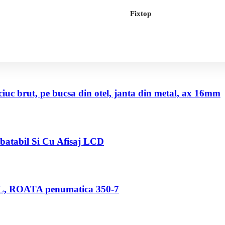
Fixtop
uc brut, pe bucsa din otel, janta din metal, ax 16mm
abatabil Si Cu Afisaj LCD
80 L, ROATA penumatica 350-7