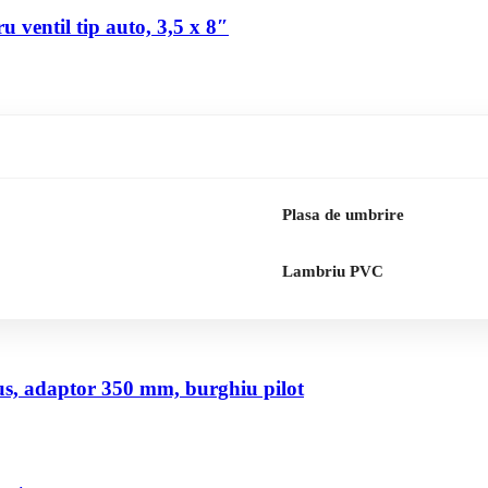
 ventil tip auto, 3,5 x 8″
Plasa de umbrire
Lambriu PVC
us, adaptor 350 mm, burghiu pilot