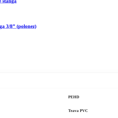
pe stanga
nga 3/8” (polonez)
PEHD
Teava PVC