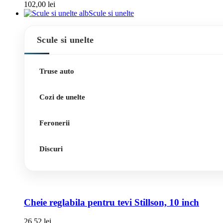
102,00
lei
Scule si unelte
Scule si unelte
Truse auto
Cozi de unelte
Feronerii
Discuri
Cheie reglabila pentru tevi Stillson, 10 inch
26,52
lei