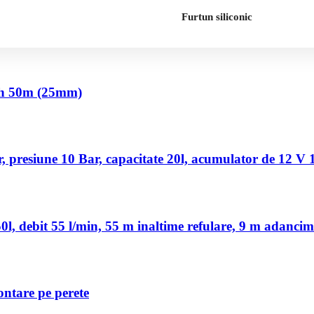
Furtun siliconic
nch 50m (25mm)
 presiune 10 Bar, capacitate 20l, acumulator de 12 V
, debit 55 l/min, 55 m inaltime refulare, 9 m adancim
ontare pe perete