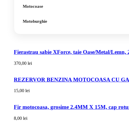
Motocoase
Motoburghie
Fierastrau sabie XForce, taie Oase/Metal/Lemn, 
370,00
lei
REZERVOR BENZINA MOTOCOASA CU GAT
15,00
lei
Fir motocoasa, grosime 2.4MM X 15M, cap rot
8,00
lei