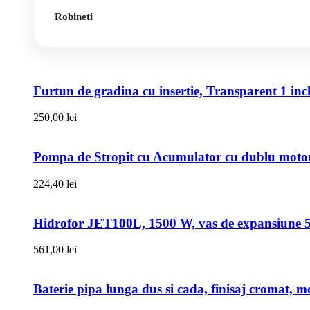
Robineti
Furtun de gradina cu insertie, Transparent 1 i
250,00
lei
Pompa de Stropit cu Acumulator cu dublu motor,
224,40
lei
Hidrofor JET100L, 1500 W, vas de expansiune 50l
561,00
lei
Baterie pipa lunga dus si cada, finisaj cromat, m