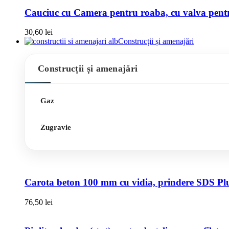
Cauciuc cu Camera pentru roaba, cu valva pentru
30,60
lei
Construcții și amenajări
Construcții și amenajări
Gaz
Zugravie
Carota beton 100 mm cu vidia, prindere SDS Pl
76,50
lei