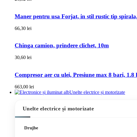
Maner pentru usa Forjat, in stil rustic tip spiral
66,30
lei
Chinga camion, prindere clichet, 10m
30,60
lei
Compresor aer cu ulei, Presiune max 8 bari, 1.8 k
663,00
lei
Unelte electrice și motorizate
Unelte electrice și motorizate
Drujbe