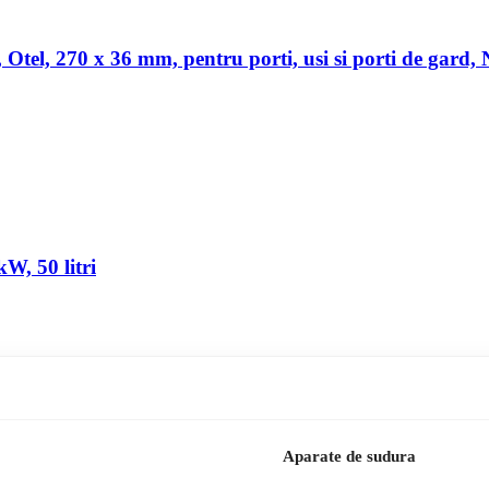
a, Otel, 270 x 36 mm, pentru porti, usi si porti de gard,
W, 50 litri
Aparate de sudura