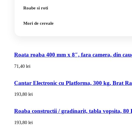
Roabe si roti
Mori de cereale
Roata roaba 400 mm x 8″, fara camera, din cauci
71,40
lei
Cantar Electronic cu Platforma, 300 kg, Brat R
193,80
lei
Roaba constructii / gradinarit, tabla vopsita, 
193,80
lei