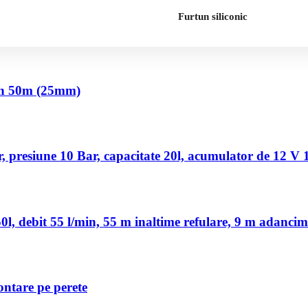
Furtun siliconic
nch 50m (25mm)
 presiune 10 Bar, capacitate 20l, acumulator de 12 V
, debit 55 l/min, 55 m inaltime refulare, 9 m adancim
ontare pe perete