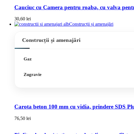
Cauciuc cu Camera pentru roaba, cu valva pentru
30,60
lei
Construcții și amenajări
Construcții și amenajări
Gaz
Zugravie
Carota beton 100 mm cu vidia, prindere SDS Pl
76,50
lei