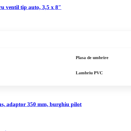
 ventil tip auto, 3,5 x 8″
Plasa de umbrire
Lambriu PVC
us, adaptor 350 mm, burghiu pilot