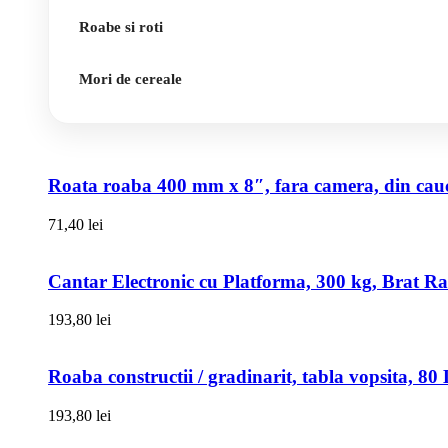
Roabe si roti
Mori de cereale
Roata roaba 400 mm x 8″, fara camera, din cauci
71,40
lei
Cantar Electronic cu Platforma, 300 kg, Brat R
193,80
lei
Roaba constructii / gradinarit, tabla vopsita, 
193,80
lei