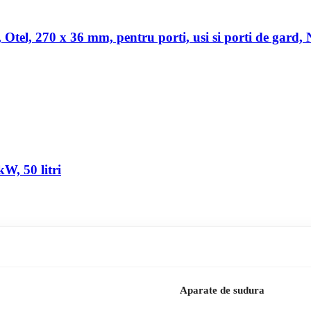
a, Otel, 270 x 36 mm, pentru porti, usi si porti de gard,
W, 50 litri
Aparate de sudura