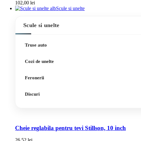
102,00
lei
Scule si unelte
Scule si unelte
Truse auto
Cozi de unelte
Feronerii
Discuri
Cheie reglabila pentru tevi Stillson, 10 inch
26,52
lei