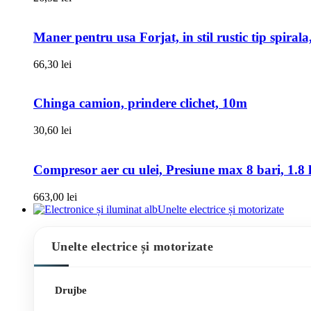
Maner pentru usa Forjat, in stil rustic tip spiral
66,30
lei
Chinga camion, prindere clichet, 10m
30,60
lei
Compresor aer cu ulei, Presiune max 8 bari, 1.8 k
663,00
lei
Unelte electrice și motorizate
Unelte electrice și motorizate
Drujbe