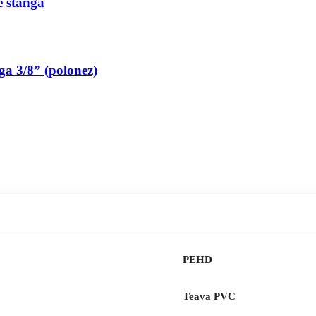
pe stanga
nga 3/8” (polonez)
PEHD
Teava PVC