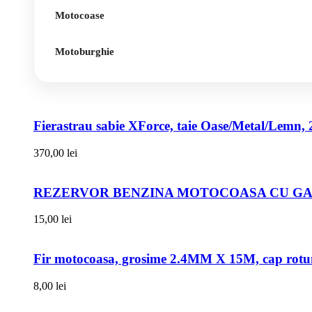
Motocoase
Motoburghie
Fierastrau sabie XForce, taie Oase/Metal/Lemn, 
370,00
lei
REZERVOR BENZINA MOTOCOASA CU GAT
15,00
lei
Fir motocoasa, grosime 2.4MM X 15M, cap rot
8,00
lei