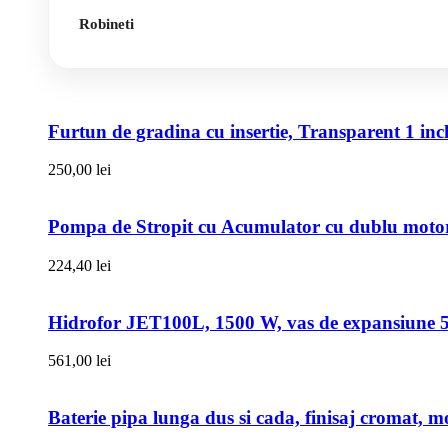
Robineti
Furtun de gradina cu insertie, Transparent 1 i
250,00
lei
Pompa de Stropit cu Acumulator cu dublu motor,
224,40
lei
Hidrofor JET100L, 1500 W, vas de expansiune 50l
561,00
lei
Baterie pipa lunga dus si cada, finisaj cromat, m