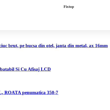
Fixtop
uc brut, pe bucsa din otel, janta din metal, ax 16mm
abatabil Si Cu Afisaj LCD
80 L, ROATA penumatica 350-7