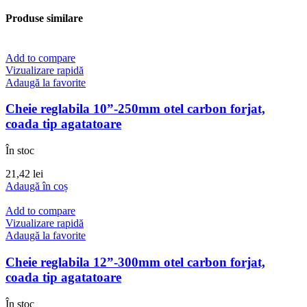
Produse similare
Add to compare
Vizualizare rapidă
Adaugă la favorite
Cheie reglabila 10”-250mm otel carbon forjat,
coada tip agatatoare
În stoc
21,42
lei
Adaugă în coș
Add to compare
Vizualizare rapidă
Adaugă la favorite
Cheie reglabila 12”-300mm otel carbon forjat,
coada tip agatatoare
În stoc