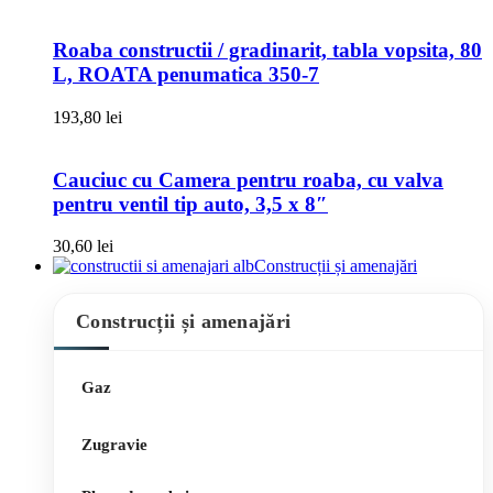
Roaba constructii / gradinarit, tabla vopsita, 80
L, ROATA penumatica 350-7
193,80
lei
Cauciuc cu Camera pentru roaba, cu valva
pentru ventil tip auto, 3,5 x 8″
30,60
lei
Construcții și amenajări
Construcții și amenajări
Gaz
Zugravie