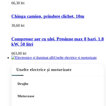
66,30
lei
Chinga camion, prindere clichet, 10m
30,60
lei
Compresor aer cu ulei, Presiune max 8 bari, 1.8
kW, 50 litri
663,00
lei
Unelte electrice și motorizate
Unelte electrice și motorizate
Drujbe
Motocoase