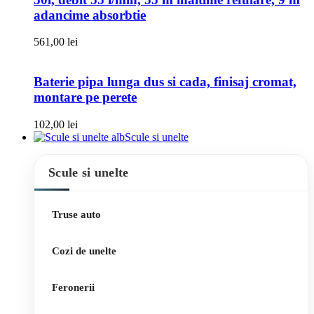
adancime absorbtie
561,00
lei
Baterie pipa lunga dus si cada, finisaj cromat,
montare pe perete
102,00
lei
Scule si unelte
Scule si unelte
Truse auto
Cozi de unelte
Feronerii