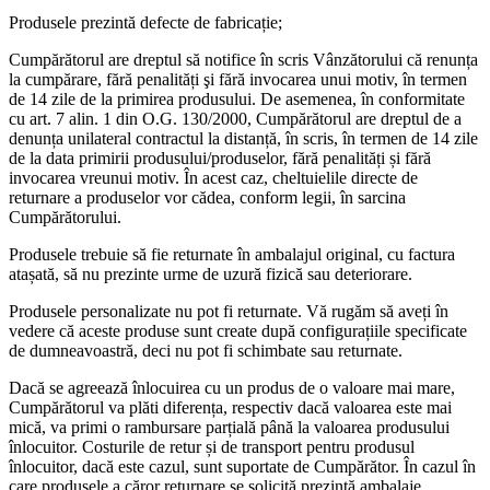
Produsele prezintă defecte de fabricație;
Cumpărătorul are dreptul să notifice în scris Vânzătorului că renunța
la cumpărare, fără penalități şi fără invocarea unui motiv, în termen
de 14 zile de la primirea produsului. De asemenea, în conformitate
cu art. 7 alin. 1 din O.G. 130/2000, Cumpărătorul are dreptul de a
denunța unilateral contractul la distanță, în scris, în termen de 14 zile
de la data primirii produsului/produselor, fără penalități și fără
invocarea vreunui motiv. În acest caz, cheltuielile directe de
returnare a produselor vor cădea, conform legii, în sarcina
Cumpărătorului.
Produsele trebuie să fie returnate în ambalajul original, cu factura
atașată, să nu prezinte urme de uzură fizică sau deteriorare.
Produsele personalizate nu pot fi returnate. Vă rugăm să aveți în
vedere că aceste produse sunt create după configurațiile specificate
de dumneavoastră, deci nu pot fi schimbate sau returnate.
Dacă se agreează înlocuirea cu un produs de o valoare mai mare,
Cumpărătorul va plăti diferența, respectiv dacă valoarea este mai
mică, va primi o rambursare parțială până la valoarea produsului
înlocuitor. Costurile de retur și de transport pentru produsul
înlocuitor, dacă este cazul, sunt suportate de Cumpărător. În cazul în
care produsele a căror returnare se solicită prezintă ambalaje