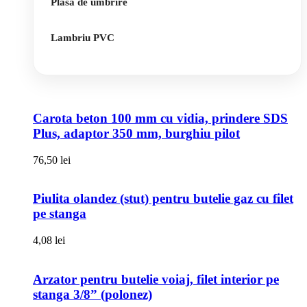
Plasa de umbrire
Lambriu PVC
Carota beton 100 mm cu vidia, prindere SDS
Plus, adaptor 350 mm, burghiu pilot
76,50
lei
Piulita olandez (stut) pentru butelie gaz cu filet
pe stanga
4,08
lei
Arzator pentru butelie voiaj, filet interior pe
stanga 3/8” (polonez)