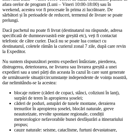
afara orelor de program (Luni – Vineri 10:00-18:00) sau în
weekend, acestea vor fi procesate în prima zi lucrătoare. De
sărbători și în perioadele de reduceri, termenul de livrare se poate
prelungi.
Dacă pachetul nu poate fi livrat (destinatarul nu răspunde, adresa
specificată de dumneavoastră este greșită etc), veți fi contactat
telefonic de către curier. Dacă nu se poate lua contact cu
destinatarul, coletele rămân la curierul zonal 7 zile, după care revin
la Expeditor.
Nu suntem răspunzători pentru expedieri întârziate, pierderea,
distrugerea, deteriorarea, ne livrarea sau livrarea greșită a unei
expedieri sau a unei părți din aceasta în cazul în care sunt generate
de următoarele situații/circumstanțe independente de voința noastră,
dar nelimitându-se la acestea:
blocaje rutiere (căderi de copaci, stânci, coliziuni în lanț),
surpări de teren în apropierea șoselei;
căderi de poduri, astupări de tunele montane, deraierea
trenurilor în apropierea șoselei, blocări naturale, greve
neautorizate, revolte spontane regionale, condiții
meteorologice nefavorabile bunei desfășurări a itinerariului
propus;
cauze naturale: seisme, cataclisme, furtuni devastatoare,