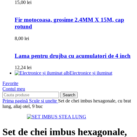
15,00
lei
Fir motocoasa, grosime 2.4MM X 15M, cap
rotund
8,00
lei
Lama pentru drujba cu acumulatori de 4 inch
12,24
lei
Electronice și iluminat
Favorite
Contul meu
Search
Prima pagină
Scule si unelte
Set de chei imbus hexagonale, cu brat
lung, aliaj otel, 9 buc
Set de chei imbus hexagonale,