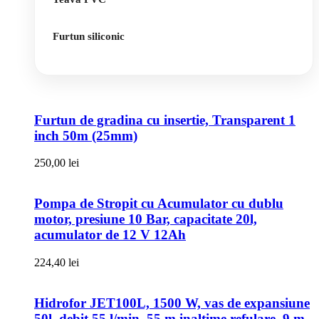
Furtun siliconic
Furtun de gradina cu insertie, Transparent 1
inch 50m (25mm)
250,00
lei
Pompa de Stropit cu Acumulator cu dublu
motor, presiune 10 Bar, capacitate 20l,
acumulator de 12 V 12Ah
224,40
lei
Hidrofor JET100L, 1500 W, vas de expansiune
50l, debit 55 l/min, 55 m inaltime refulare, 9 m