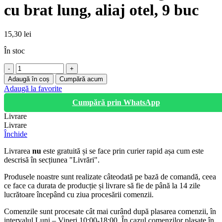
cu brat lung, aliaj otel, 9 buc
15,30
lei
În stoc
Cantitate
Set
Adaugă în coș
Cumpără acum
de
Adaugă la favorite
chei
Cumpără prin WhatsApp
imbus
hexagonale,
Livrare
cu
Livrare
brat
Închide
lung,
aliaj
Livrarea
nu
este gratuită și se face prin curier rapid așa cum este
otel,
descrisă în secțiunea "Livrări".
9
buc
Produsele noastre sunt realizate câteodată pe bază de comandă, ceea
ce face ca durata de producție și livrare să fie de până la 14 zile
lucrătoare începând cu ziua procesării comenzii.
Comenzile sunt procesate cât mai curând după plasarea comenzii, în
intervalul Luni – Vineri 10:00-18:00. În cazul comenzilor plasate în