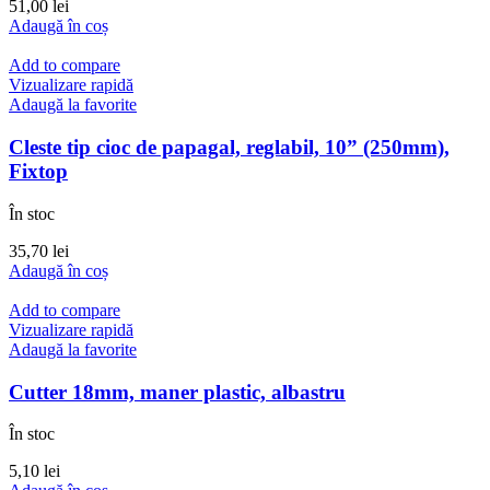
51,00
lei
Adaugă în coș
Add to compare
Vizualizare rapidă
Adaugă la favorite
Cleste tip cioc de papagal, reglabil, 10” (250mm),
Fixtop
În stoc
35,70
lei
Adaugă în coș
Add to compare
Vizualizare rapidă
Adaugă la favorite
Cutter 18mm, maner plastic, albastru
În stoc
5,10
lei