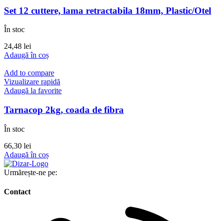
Set 12 cuttere, lama retractabila 18mm, Plastic/Otel
În stoc
24,48
lei
Adaugă în coș
Add to compare
Vizualizare rapidă
Adaugă la favorite
Tarnacop 2kg, coada de fibra
În stoc
66,30
lei
Adaugă în coș
Urmărește-ne pe:
Contact