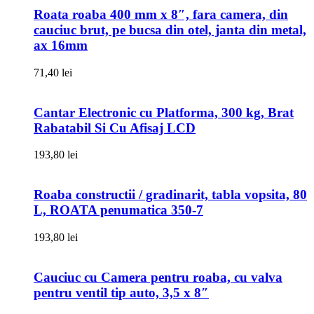
Roata roaba 400 mm x 8″, fara camera, din
cauciuc brut, pe bucsa din otel, janta din metal,
ax 16mm
71,40
lei
Cantar Electronic cu Platforma, 300 kg, Brat
Rabatabil Si Cu Afisaj LCD
193,80
lei
Roaba constructii / gradinarit, tabla vopsita, 80
L, ROATA penumatica 350-7
193,80
lei
Cauciuc cu Camera pentru roaba, cu valva
pentru ventil tip auto, 3,5 x 8″