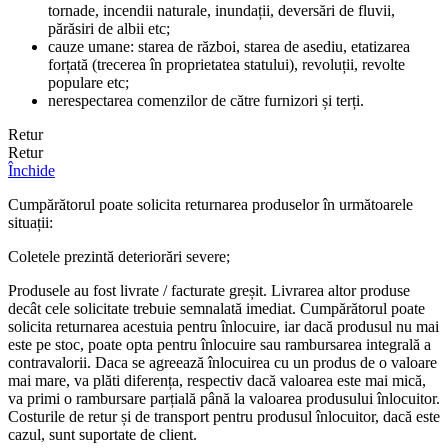
tornade, incendii naturale, inundații, deversări de fluvii,
părăsiri de albii etc;
cauze umane: starea de război, starea de asediu, etatizarea
forțată (trecerea în proprietatea statului), revoluții, revolte
populare etc;
nerespectarea comenzilor de către furnizori și terți.
Retur
Retur
Închide
Cumpărătorul poate solicita returnarea produselor în următoarele
situații:
Coletele prezintă deteriorări severe;
Produsele au fost livrate / facturate greșit. Livrarea altor produse
decât cele solicitate trebuie semnalată imediat. Cumpărătorul poate
solicita returnarea acestuia pentru înlocuire, iar dacă produsul nu mai
este pe stoc, poate opta pentru înlocuire sau rambursarea integrală a
contravalorii. Daca se agreează înlocuirea cu un produs de o valoare
mai mare, va plăti diferența, respectiv dacă valoarea este mai mică,
va primi o rambursare parțială până la valoarea produsului înlocuitor.
Costurile de retur și de transport pentru produsul înlocuitor, dacă este
cazul, sunt suportate de client.