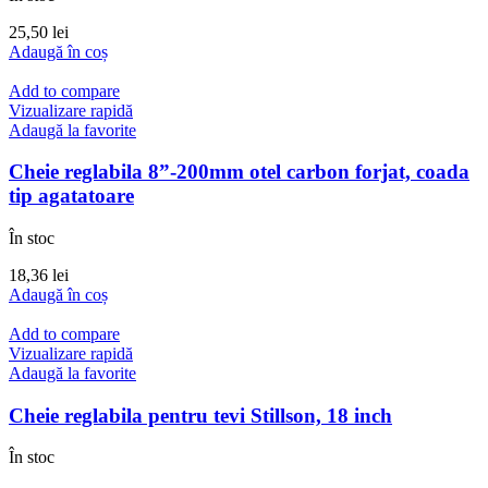
25,50
lei
Adaugă în coș
Add to compare
Vizualizare rapidă
Adaugă la favorite
Cheie reglabila 8”-200mm otel carbon forjat, coada
tip agatatoare
În stoc
18,36
lei
Adaugă în coș
Add to compare
Vizualizare rapidă
Adaugă la favorite
Cheie reglabila pentru tevi Stillson, 18 inch
În stoc