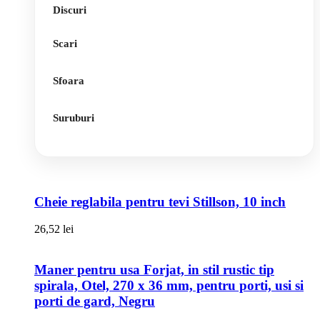
Discuri
Scari
Sfoara
Suruburi
Cheie reglabila pentru tevi Stillson, 10 inch
26,52
lei
Maner pentru usa Forjat, in stil rustic tip
spirala, Otel, 270 x 36 mm, pentru porti, usi si
porti de gard, Negru