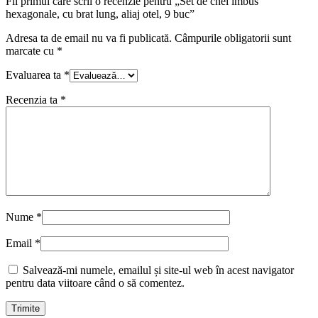
Fii primul care scrii o recenzie pentru „Set de chei imbus
hexagonale, cu brat lung, aliaj otel, 9 buc”
Adresa ta de email nu va fi publicată.
Câmpurile obligatorii sunt
marcate cu
*
Evaluarea ta
*
Recenzia ta
*
Nume
*
Email
*
Salvează-mi numele, emailul și site-ul web în acest navigator
pentru data viitoare când o să comentez.