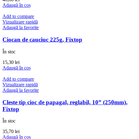
Adaugă în coș
Add to compare
Vizualizare rapidă
Adaugă la favorite
Ciocan de cauciuc 225g, Fixtop
În stoc
15,30
lei
Adaugă în coș
Add to compare
Vizualizare rapidă
Adaugă la favorite
Cleste tip cioc de papagal, reglabil, 10” (250mm),
Fixtop
În stoc
35,70
lei
Adaugă în coș