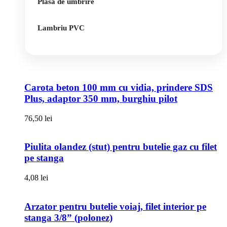
Plasa de umbrire
Lambriu PVC
Carota beton 100 mm cu vidia, prindere SDS
Plus, adaptor 350 mm, burghiu pilot
76,50
lei
Piulita olandez (stut) pentru butelie gaz cu filet
pe stanga
4,08
lei
Arzator pentru butelie voiaj, filet interior pe
stanga 3/8” (polonez)