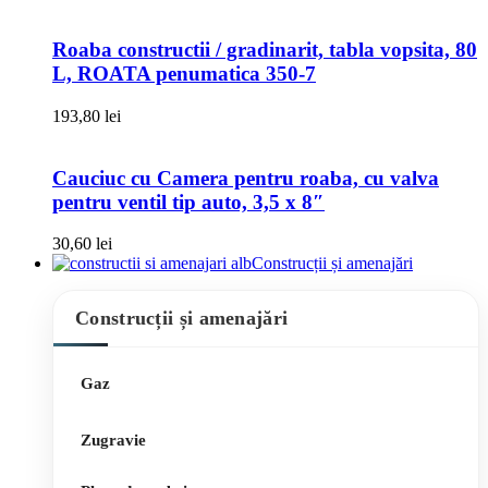
Roaba constructii / gradinarit, tabla vopsita, 80
L, ROATA penumatica 350-7
193,80
lei
Cauciuc cu Camera pentru roaba, cu valva
pentru ventil tip auto, 3,5 x 8″
30,60
lei
Construcții și amenajări
Construcții și amenajări
Gaz
Zugravie