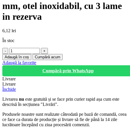
mm, otel inoxidabil, cu 3 lame
in rezerva
6,12
lei
În stoc
Cantitate
Cutter
Adaugă în coș
Cumpără acum
lama
Adaugă la favorite
retractabila
Cumpără prin WhatsApp
18
mm,
Livrare
otel
Livrare
inoxidabil,
Închide
cu
3
Livrarea
nu
este gratuită și se face prin curier rapid așa cum este
lame
descrisă în secțiunea "Livrări".
in
rezerva
Produsele noastre sunt realizate câteodată pe bază de comandă, ceea
ce face ca durata de producție și livrare să fie de până la 14 zile
lucrătoare începând cu ziua procesării comenzii.