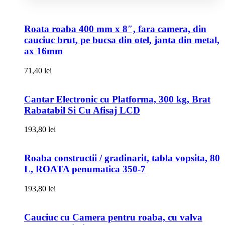
Roata roaba 400 mm x 8″, fara camera, din
cauciuc brut, pe bucsa din otel, janta din metal,
ax 16mm
71,40
lei
Cantar Electronic cu Platforma, 300 kg, Brat
Rabatabil Si Cu Afisaj LCD
193,80
lei
Roaba constructii / gradinarit, tabla vopsita, 80
L, ROATA penumatica 350-7
193,80
lei
Cauciuc cu Camera pentru roaba, cu valva