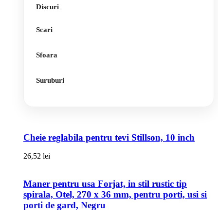
Discuri
Scari
Sfoara
Suruburi
Cheie reglabila pentru tevi Stillson, 10 inch
26,52
lei
Maner pentru usa Forjat, in stil rustic tip
spirala, Otel, 270 x 36 mm, pentru porti, usi si
porti de gard, Negru