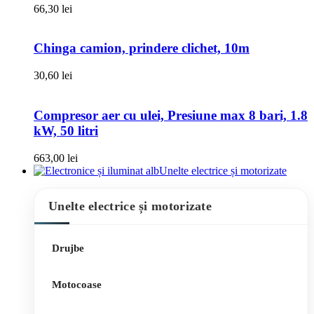
66,30
lei
Chinga camion, prindere clichet, 10m
30,60
lei
Compresor aer cu ulei, Presiune max 8 bari, 1.8
kW, 50 litri
663,00
lei
Unelte electrice și motorizate
Unelte electrice și motorizate
Drujbe
Motocoase