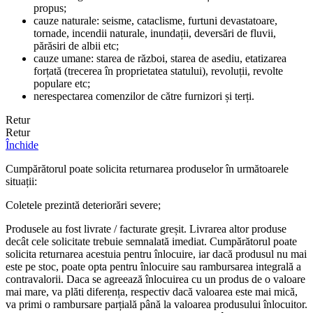
propus;
cauze naturale: seisme, cataclisme, furtuni devastatoare,
tornade, incendii naturale, inundații, deversări de fluvii,
părăsiri de albii etc;
cauze umane: starea de război, starea de asediu, etatizarea
forțată (trecerea în proprietatea statului), revoluții, revolte
populare etc;
nerespectarea comenzilor de către furnizori și terți.
Retur
Retur
Închide
Cumpărătorul poate solicita returnarea produselor în următoarele
situații:
Coletele prezintă deteriorări severe;
Produsele au fost livrate / facturate greșit. Livrarea altor produse
decât cele solicitate trebuie semnalată imediat. Cumpărătorul poate
solicita returnarea acestuia pentru înlocuire, iar dacă produsul nu mai
este pe stoc, poate opta pentru înlocuire sau rambursarea integrală a
contravalorii. Daca se agreează înlocuirea cu un produs de o valoare
mai mare, va plăti diferența, respectiv dacă valoarea este mai mică,
va primi o rambursare parțială până la valoarea produsului înlocuitor.