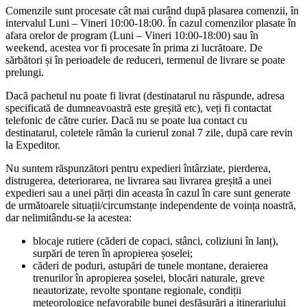
Comenzile sunt procesate cât mai curând după plasarea comenzii, în
intervalul Luni – Vineri 10:00-18:00. În cazul comenzilor plasate în
afara orelor de program (Luni – Vineri 10:00-18:00) sau în
weekend, acestea vor fi procesate în prima zi lucrătoare. De
sărbători și în perioadele de reduceri, termenul de livrare se poate
prelungi.
Dacă pachetul nu poate fi livrat (destinatarul nu răspunde, adresa
specificată de dumneavoastră este greșită etc), veți fi contactat
telefonic de către curier. Dacă nu se poate lua contact cu
destinatarul, coletele rămân la curierul zonal 7 zile, după care revin
la Expeditor.
Nu suntem răspunzători pentru expedieri întârziate, pierderea,
distrugerea, deteriorarea, ne livrarea sau livrarea greșită a unei
expedieri sau a unei părți din aceasta în cazul în care sunt generate
de următoarele situații/circumstanțe independente de voința noastră,
dar nelimitându-se la acestea:
blocaje rutiere (căderi de copaci, stânci, coliziuni în lanț),
surpări de teren în apropierea șoselei;
căderi de poduri, astupări de tunele montane, deraierea
trenurilor în apropierea șoselei, blocări naturale, greve
neautorizate, revolte spontane regionale, condiții
meteorologice nefavorabile bunei desfășurări a itinerariului