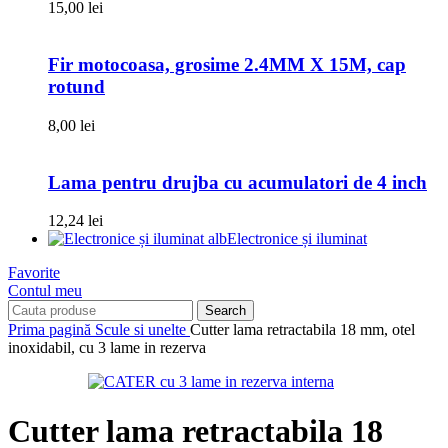
15,00
lei
Fir motocoasa, grosime 2.4MM X 15M, cap
rotund
8,00
lei
Lama pentru drujba cu acumulatori de 4 inch
12,24
lei
Electronice și iluminat
Favorite
Contul meu
Search
Prima pagină
Scule si unelte
Cutter lama retractabila 18 mm, otel
inoxidabil, cu 3 lame in rezerva
Cutter lama retractabila 18