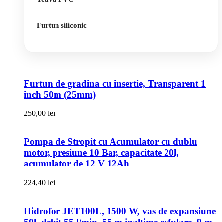
Furtun siliconic
Furtun de gradina cu insertie, Transparent 1
inch 50m (25mm)
250,00
lei
Pompa de Stropit cu Acumulator cu dublu
motor, presiune 10 Bar, capacitate 20l,
acumulator de 12 V 12Ah
224,40
lei
Hidrofor JET100L, 1500 W, vas de expansiune
50l, debit 55 l/min, 55 m inaltime refulare, 9 m