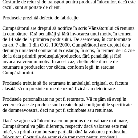
Costurile de retur și de transport pentru produsul înlocuitor, dacă este
cazul, sunt suportate de client.
Produsele prezintă defecte de fabricație;
Cumpărătorul are dreptul să notifice în scris Vânzătorului că renunța
la cumpărare, fără penalități şi fără invocarea unui motiv, în termen
de 14 zile de la primirea produsului. De asemenea, în conformitate
cu art. 7 alin. 1 din O.G. 130/2000, Cumpărătorul are dreptul de a
denunța unilateral contractul la distanță, în scris, în termen de 14 zile
de la data primirii produsului/produselor, fără penalități și fără
invocarea vreunui motiv. În acest caz, cheltuielile directe de
returnare a produselor vor cădea, conform legii, în sarcina
Cumpărătorului.
Produsele trebuie să fie returnate în ambalajul original, cu factura
atașată, să nu prezinte urme de uzură fizică sau deteriorare.
Produsele personalizate nu pot fi returnate. Vă rugăm să aveți în
vedere că aceste produse sunt create după configurațiile specificate
de dumneavoastră, deci nu pot fi schimbate sau returnate.
Dacă se agreează înlocuirea cu un produs de o valoare mai mare,
Cumpărătorul va plăti diferența, respectiv dacă valoarea este mai
mică, va primi o rambursare parțială până la valoarea produsului
înlocuitor. Costurile de retur și de transport pentru produsul