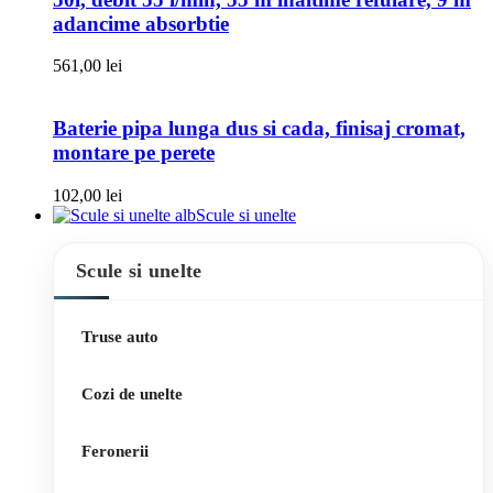
adancime absorbtie
561,00
lei
Baterie pipa lunga dus si cada, finisaj cromat,
montare pe perete
102,00
lei
Scule si unelte
Scule si unelte
Truse auto
Cozi de unelte
Feronerii