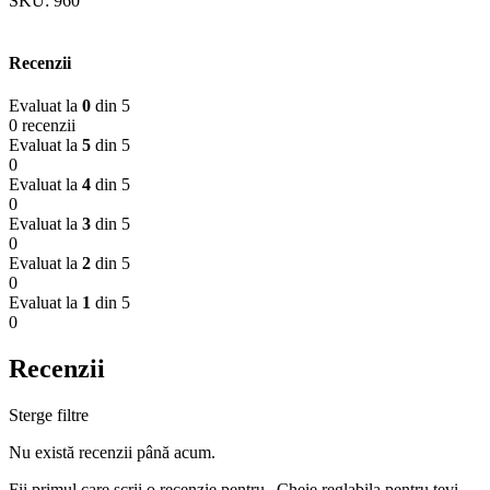
SKU:
960
Recenzii
Evaluat la
0
din 5
0 recenzii
Evaluat la
5
din 5
0
Evaluat la
4
din 5
0
Evaluat la
3
din 5
0
Evaluat la
2
din 5
0
Evaluat la
1
din 5
0
Recenzii
Sterge filtre
Nu există recenzii până acum.
Fii primul care scrii o recenzie pentru „Cheie reglabila pentru tevi