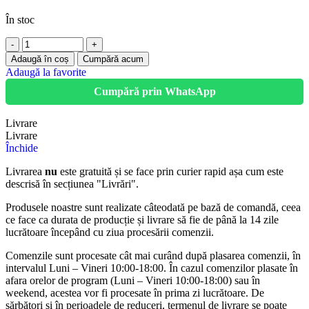
În stoc
Adaugă în coș
Cumpără acum
Adaugă la favorite
Cumpără prin WhatsApp
Livrare
Livrare
Închide
Livrarea
nu
este gratuită și se face prin curier rapid așa cum este
descrisă în secțiunea "Livrări".
Produsele noastre sunt realizate câteodată pe bază de comandă, ceea
ce face ca durata de producție și livrare să fie de până la 14 zile
lucrătoare începând cu ziua procesării comenzii.
Comenzile sunt procesate cât mai curând după plasarea comenzii, în
intervalul Luni – Vineri 10:00-18:00. În cazul comenzilor plasate în
afara orelor de program (Luni – Vineri 10:00-18:00) sau în
weekend, acestea vor fi procesate în prima zi lucrătoare. De
sărbători și în perioadele de reduceri, termenul de livrare se poate