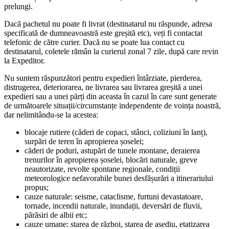
prelungi.
Dacă pachetul nu poate fi livrat (destinatarul nu răspunde, adresa
specificată de dumneavoastră este greșită etc), veți fi contactat
telefonic de către curier. Dacă nu se poate lua contact cu
destinatarul, coletele rămân la curierul zonal 7 zile, după care revin
la Expeditor.
Nu suntem răspunzători pentru expedieri întârziate, pierderea,
distrugerea, deteriorarea, ne livrarea sau livrarea greșită a unei
expedieri sau a unei părți din aceasta în cazul în care sunt generate
de următoarele situații/circumstanțe independente de voința noastră,
dar nelimitându-se la acestea:
blocaje rutiere (căderi de copaci, stânci, coliziuni în lanț),
surpări de teren în apropierea șoselei;
căderi de poduri, astupări de tunele montane, deraierea
trenurilor în apropierea șoselei, blocări naturale, greve
neautorizate, revolte spontane regionale, condiții
meteorologice nefavorabile bunei desfășurări a itinerariului
propus;
cauze naturale: seisme, cataclisme, furtuni devastatoare,
tornade, incendii naturale, inundații, deversări de fluvii,
părăsiri de albii etc;
cauze umane: starea de război, starea de asediu, etatizarea