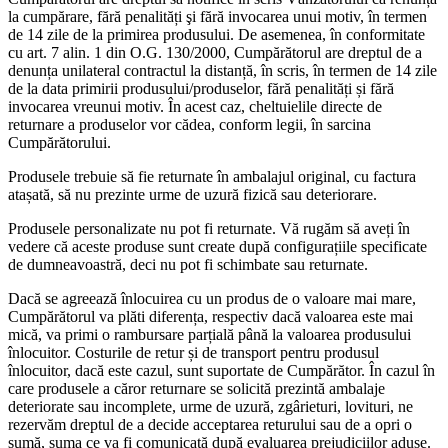
la cumpărare, fără penalități şi fără invocarea unui motiv, în termen
de 14 zile de la primirea produsului. De asemenea, în conformitate
cu art. 7 alin. 1 din O.G. 130/2000, Cumpărătorul are dreptul de a
denunța unilateral contractul la distanță, în scris, în termen de 14 zile
de la data primirii produsului/produselor, fără penalități și fără
invocarea vreunui motiv. În acest caz, cheltuielile directe de
returnare a produselor vor cădea, conform legii, în sarcina
Cumpărătorului.
Produsele trebuie să fie returnate în ambalajul original, cu factura
atașată, să nu prezinte urme de uzură fizică sau deteriorare.
Produsele personalizate nu pot fi returnate. Vă rugăm să aveți în
vedere că aceste produse sunt create după configurațiile specificate
de dumneavoastră, deci nu pot fi schimbate sau returnate.
Dacă se agreează înlocuirea cu un produs de o valoare mai mare,
Cumpărătorul va plăti diferența, respectiv dacă valoarea este mai
mică, va primi o rambursare parțială până la valoarea produsului
înlocuitor. Costurile de retur și de transport pentru produsul
înlocuitor, dacă este cazul, sunt suportate de Cumpărător. În cazul în
care produsele a căror returnare se solicită prezintă ambalaje
deteriorate sau incomplete, urme de uzură, zgârieturi, lovituri, ne
rezervăm dreptul de a decide acceptarea returului sau de a opri o
sumă, suma ce va fi comunicată după evaluarea prejudiciilor aduse.