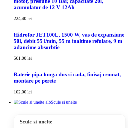
motor, presiune 10 Bar, capacitate 20l,
acumulator de 12 V 12Ah
224,40
lei
Hidrofor JET100L, 1500 W, vas de expansiune
50l, debit 55 l/min, 55 m inaltime refulare, 9 m
adancime absorbtie
561,00
lei
Baterie pipa lunga dus si cada, finisaj cromat,
montare pe perete
102,00
lei
Scule si unelte
Scule si unelte