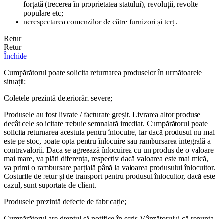
forțată (trecerea în proprietatea statului), revoluții, revolte
populare etc;
nerespectarea comenzilor de către furnizori și terți.
Retur
Retur
Închide
Cumpărătorul poate solicita returnarea produselor în următoarele
situații:
Coletele prezintă deteriorări severe;
Produsele au fost livrate / facturate greșit. Livrarea altor produse
decât cele solicitate trebuie semnalată imediat. Cumpărătorul poate
solicita returnarea acestuia pentru înlocuire, iar dacă produsul nu mai
este pe stoc, poate opta pentru înlocuire sau rambursarea integrală a
contravalorii. Daca se agreează înlocuirea cu un produs de o valoare
mai mare, va plăti diferența, respectiv dacă valoarea este mai mică,
va primi o rambursare parțială până la valoarea produsului înlocuitor.
Costurile de retur și de transport pentru produsul înlocuitor, dacă este
cazul, sunt suportate de client.
Produsele prezintă defecte de fabricație;
Cumpărătorul are dreptul să notifice în scris Vânzătorului că renunța