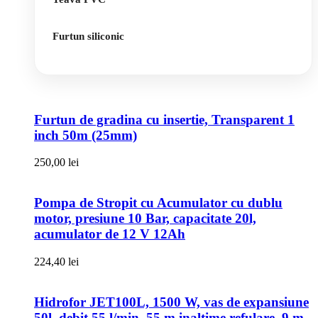
Furtun siliconic
Furtun de gradina cu insertie, Transparent 1
inch 50m (25mm)
250,00
lei
Pompa de Stropit cu Acumulator cu dublu
motor, presiune 10 Bar, capacitate 20l,
acumulator de 12 V 12Ah
224,40
lei
Hidrofor JET100L, 1500 W, vas de expansiune
50l, debit 55 l/min, 55 m inaltime refulare, 9 m