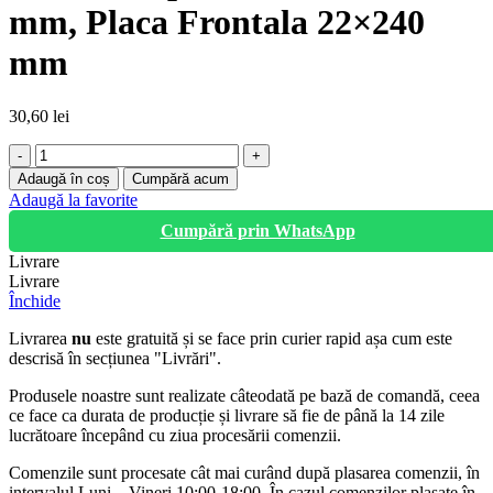
mm, Placa Frontala 22×240
mm
30,60
lei
Cantitate
Broasca
Adaugă în coș
Cumpără acum
Tip
Adaugă la favorite
Y,
Cumpără prin WhatsApp
Adancime
35
Livrare
mm,
Livrare
Placa
Închide
Frontala
22x240
Livrarea
nu
este gratuită și se face prin curier rapid așa cum este
mm
descrisă în secțiunea "Livrări".
Produsele noastre sunt realizate câteodată pe bază de comandă, ceea
ce face ca durata de producție și livrare să fie de până la 14 zile
lucrătoare începând cu ziua procesării comenzii.
Comenzile sunt procesate cât mai curând după plasarea comenzii, în
intervalul Luni – Vineri 10:00-18:00. În cazul comenzilor plasate în