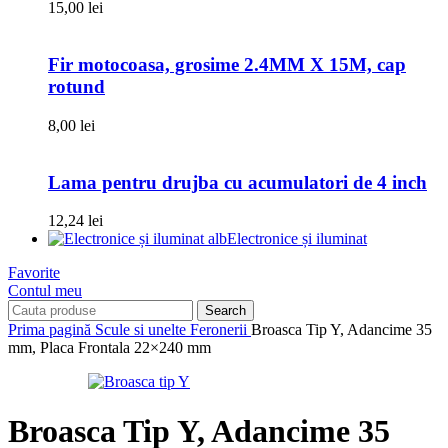
15,00
lei
Fir motocoasa, grosime 2.4MM X 15M, cap
rotund
8,00
lei
Lama pentru drujba cu acumulatori de 4 inch
12,24
lei
Electronice și iluminat
Favorite
Contul meu
Search
Prima pagină
Scule si unelte
Feronerii
Broasca Tip Y, Adancime 35
mm, Placa Frontala 22×240 mm
Broasca Tip Y, Adancime 35