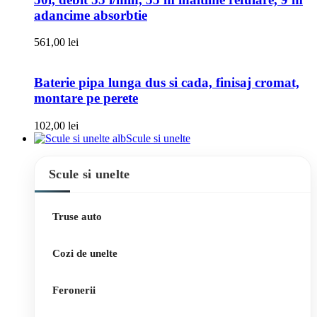
adancime absorbtie
561,00
lei
Baterie pipa lunga dus si cada, finisaj cromat,
montare pe perete
102,00
lei
Scule si unelte
Scule si unelte
Truse auto
Cozi de unelte
Feronerii