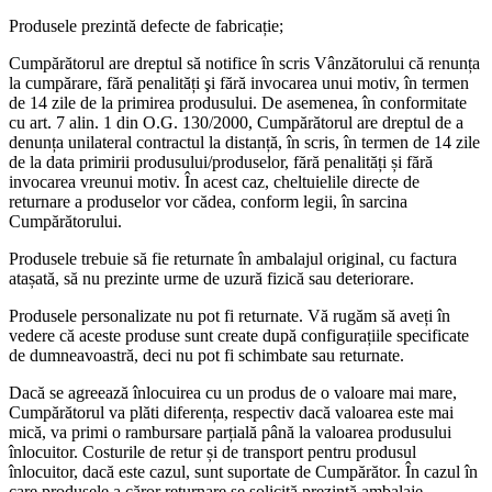
Produsele prezintă defecte de fabricație;
Cumpărătorul are dreptul să notifice în scris Vânzătorului că renunța
la cumpărare, fără penalități şi fără invocarea unui motiv, în termen
de 14 zile de la primirea produsului. De asemenea, în conformitate
cu art. 7 alin. 1 din O.G. 130/2000, Cumpărătorul are dreptul de a
denunța unilateral contractul la distanță, în scris, în termen de 14 zile
de la data primirii produsului/produselor, fără penalități și fără
invocarea vreunui motiv. În acest caz, cheltuielile directe de
returnare a produselor vor cădea, conform legii, în sarcina
Cumpărătorului.
Produsele trebuie să fie returnate în ambalajul original, cu factura
atașată, să nu prezinte urme de uzură fizică sau deteriorare.
Produsele personalizate nu pot fi returnate. Vă rugăm să aveți în
vedere că aceste produse sunt create după configurațiile specificate
de dumneavoastră, deci nu pot fi schimbate sau returnate.
Dacă se agreează înlocuirea cu un produs de o valoare mai mare,
Cumpărătorul va plăti diferența, respectiv dacă valoarea este mai
mică, va primi o rambursare parțială până la valoarea produsului
înlocuitor. Costurile de retur și de transport pentru produsul
înlocuitor, dacă este cazul, sunt suportate de Cumpărător. În cazul în
care produsele a căror returnare se solicită prezintă ambalaje