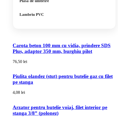
Plasa de umbrire
Lambriu PVC
Carota beton 100 mm cu vidia, prindere SDS
Plus, adaptor 350 mm, burghiu pilot
76,50
lei
Piulita olandez (stut) pentru butelie gaz cu filet
pe stanga
4,08
lei
Arzator pentru butelie voiaj, filet interior pe
stanga 3/8” (polonez)