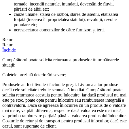
tornade, incendii naturale, inundații, deversări de fluvii,
părăsiri de albii etc;
cauze umane: starea de război, starea de asediu, etatizarea
forțată (trecerea în proprietatea statului), revoluții, revolte
populare etc;
nerespectarea comenzilor de către furnizori și terți.
Retur
Retur
Închide
Cumpărătorul poate solicita returnarea produselor în următoarele
situații:
Coletele prezintă deteriorări severe;
Produsele au fost livrate / facturate greșit. Livrarea altor produse
decât cele solicitate trebuie semnalată imediat. Cumpărătorul poate
solicita returnarea acestuia pentru înlocuire, iar dacă produsul nu mai
este pe stoc, poate opta pentru înlocuire sau rambursarea integrală a
contravalorii. Daca se agreează înlocuirea cu un produs de o valoare
mai mare, va plăti diferența, respectiv dacă valoarea este mai mică,
va primi o rambursare parțială până la valoarea produsului înlocuitor.
Costurile de retur și de transport pentru produsul înlocuitor, dacă este
cazul, sunt suportate de client.