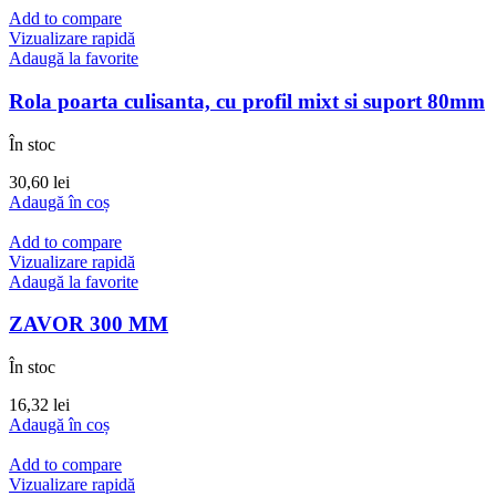
Add to compare
Vizualizare rapidă
Adaugă la favorite
Rola poarta culisanta, cu profil mixt si suport 80mm
În stoc
30,60
lei
Adaugă în coș
Add to compare
Vizualizare rapidă
Adaugă la favorite
ZAVOR 300 MM
În stoc
16,32
lei
Adaugă în coș
Add to compare
Vizualizare rapidă