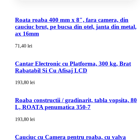
Roata roaba 400 mm x 8″, fara camera, din
cauciuc brut, pe bucsa din otel, janta din metal,
ax 16mm
71,40
lei
Cantar Electronic cu Platforma, 300 kg, Brat
Rabatabil Si Cu Afisaj LCD
193,80
lei
Roaba constructii / gradinarit, tabla vopsita, 80
L, ROATA penumatica 350-7
193,80
lei
Cauciuc cu Camera pentru roaba, cu valva