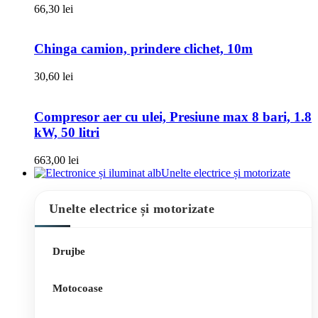
66,30
lei
Chinga camion, prindere clichet, 10m
30,60
lei
Compresor aer cu ulei, Presiune max 8 bari, 1.8
kW, 50 litri
663,00
lei
Unelte electrice și motorizate
Unelte electrice și motorizate
Drujbe
Motocoase