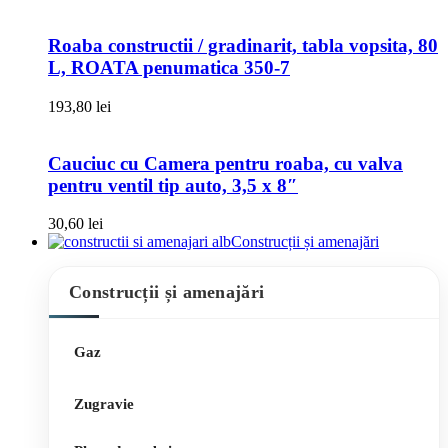
Roaba constructii / gradinarit, tabla vopsita, 80
L, ROATA penumatica 350-7
193,80
lei
Cauciuc cu Camera pentru roaba, cu valva
pentru ventil tip auto, 3,5 x 8″
30,60
lei
Construcții și amenajări
Construcții și amenajări
Gaz
Zugravie