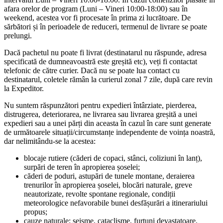
afara orelor de program (Luni – Vineri 10:00-18:00) sau în
weekend, acestea vor fi procesate în prima zi lucrătoare. De
sărbători și în perioadele de reduceri, termenul de livrare se poate
prelungi.
Dacă pachetul nu poate fi livrat (destinatarul nu răspunde, adresa
specificată de dumneavoastră este greșită etc), veți fi contactat
telefonic de către curier. Dacă nu se poate lua contact cu
destinatarul, coletele rămân la curierul zonal 7 zile, după care revin
la Expeditor.
Nu suntem răspunzători pentru expedieri întârziate, pierderea,
distrugerea, deteriorarea, ne livrarea sau livrarea greșită a unei
expedieri sau a unei părți din aceasta în cazul în care sunt generate
de următoarele situații/circumstanțe independente de voința noastră,
dar nelimitându-se la acestea:
blocaje rutiere (căderi de copaci, stânci, coliziuni în lanț),
surpări de teren în apropierea șoselei;
căderi de poduri, astupări de tunele montane, deraierea
trenurilor în apropierea șoselei, blocări naturale, greve
neautorizate, revolte spontane regionale, condiții
meteorologice nefavorabile bunei desfășurări a itinerariului
propus;
cauze naturale: seisme, cataclisme, furtuni devastatoare,