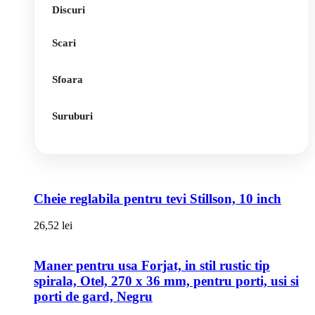
Discuri
Scari
Sfoara
Suruburi
Cheie reglabila pentru tevi Stillson, 10 inch
26,52
lei
Maner pentru usa Forjat, in stil rustic tip
spirala, Otel, 270 x 36 mm, pentru porti, usi si
porti de gard, Negru