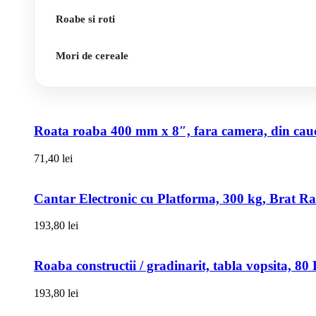
Roabe si roti
Mori de cereale
Roata roaba 400 mm x 8″, fara camera, din cauci
71,40
lei
Cantar Electronic cu Platforma, 300 kg, Brat R
193,80
lei
Roaba constructii / gradinarit, tabla vopsita, 
193,80
lei