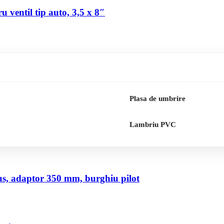
 ventil tip auto, 3,5 x 8″
Plasa de umbrire
Lambriu PVC
us, adaptor 350 mm, burghiu pilot