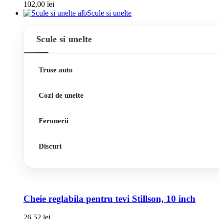
102,00
lei
Scule si unelte
Scule si unelte
Truse auto
Cozi de unelte
Feronerii
Discuri
Cheie reglabila pentru tevi Stillson, 10 inch
26,52
lei