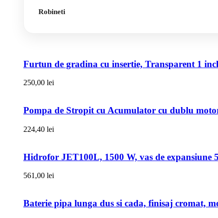
Robineti
Furtun de gradina cu insertie, Transparent 1 i
250,00
lei
Pompa de Stropit cu Acumulator cu dublu motor,
224,40
lei
Hidrofor JET100L, 1500 W, vas de expansiune 50l
561,00
lei
Baterie pipa lunga dus si cada, finisaj cromat, m