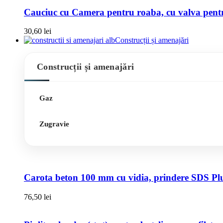
Cauciuc cu Camera pentru roaba, cu valva pentru
30,60
lei
Construcții și amenajări
Construcții și amenajări
Gaz
Zugravie
Carota beton 100 mm cu vidia, prindere SDS Pl
76,50
lei