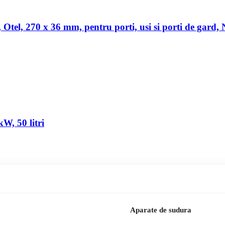
a, Otel, 270 x 36 mm, pentru porti, usi si porti de gard,
W, 50 litri
Aparate de sudura