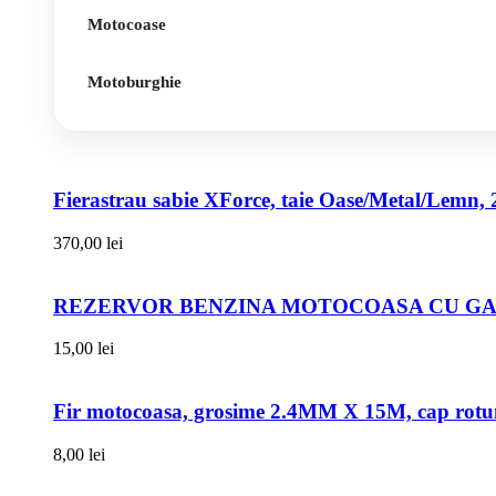
Motocoase
Motoburghie
Fierastrau sabie XForce, taie Oase/Metal/Lemn, 
370,00
lei
REZERVOR BENZINA MOTOCOASA CU GAT
15,00
lei
Fir motocoasa, grosime 2.4MM X 15M, cap rot
8,00
lei