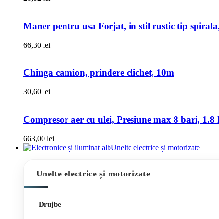
Maner pentru usa Forjat, in stil rustic tip spiral
66,30
lei
Chinga camion, prindere clichet, 10m
30,60
lei
Compresor aer cu ulei, Presiune max 8 bari, 1.8 k
663,00
lei
Unelte electrice și motorizate
Unelte electrice și motorizate
Drujbe