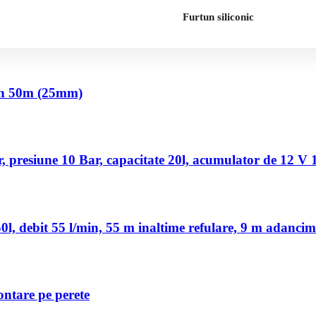
Furtun siliconic
nch 50m (25mm)
 presiune 10 Bar, capacitate 20l, acumulator de 12 V
, debit 55 l/min, 55 m inaltime refulare, 9 m adancim
ontare pe perete