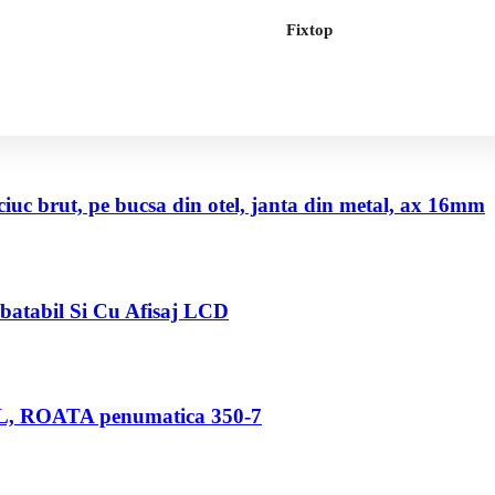
Fixtop
uc brut, pe bucsa din otel, janta din metal, ax 16mm
abatabil Si Cu Afisaj LCD
80 L, ROATA penumatica 350-7