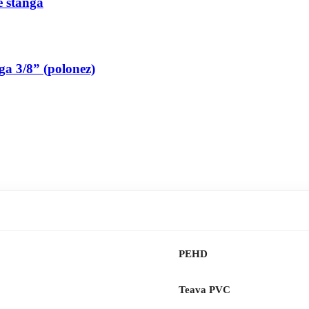
pe stanga
nga 3/8” (polonez)
PEHD
Teava PVC