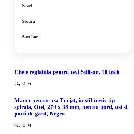
Scari
Sfoara
Suruburi
Cheie reglabila pentru tevi Stillson, 10 inch
26,52
lei
Maner pentru usa Forjat, in stil rustic tip
spirala, Otel, 270 x 36 mm, pentru porti, usi si
porti de gard, Negru
66,30
lei