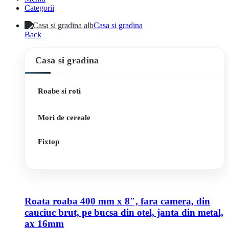
Categorii
Casa si gradina
Back
Casa si gradina
Roabe si roti
Mori de cereale
Fixtop
Roata roaba 400 mm x 8″, fara camera, din
cauciuc brut, pe bucsa din otel, janta din metal,
ax 16mm