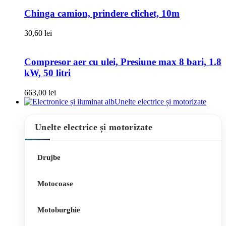
Chinga camion, prindere clichet, 10m
30,60
lei
Compresor aer cu ulei, Presiune max 8 bari, 1.8
kW, 50 litri
663,00
lei
Unelte electrice și motorizate
Unelte electrice și motorizate
Drujbe
Motocoase
Motoburghie