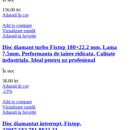
156,00
lei
Adaugă în coș
Add to compare
Vizualizare rapidă
Adaugă la favorite
Disc diamant turbo Fixtop 180×22.2 mm, Lama
7,5mm, Performanta de taiere ridicata, Calitate
industriala, Ideal pentru uz profesional
În stoc
38,00
lei
Adaugă în coș
-13%
Add to compare
Vizualizare rapidă
Adaugă la favorite
Disc diamantat intrerupt, Fixtop,
230*7,5*2,7*1,8*22,23