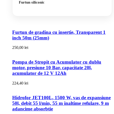
Furtun siliconic
Furtun de gradina cu insertie, Transparent 1
inch 50m (25mm)
250,00
lei
Pompa de Stropit cu Acumulator cu dublu
motor, presiune 10 Bar, capacitate 20l,
acumulator de 12 V 12Ah
224,40
lei
Hidrofor JET100L, 1500 W, vas de expansiune
50l, debit 55 l/min, 55 m inaltime refulare, 9 m
adancime absorbtie