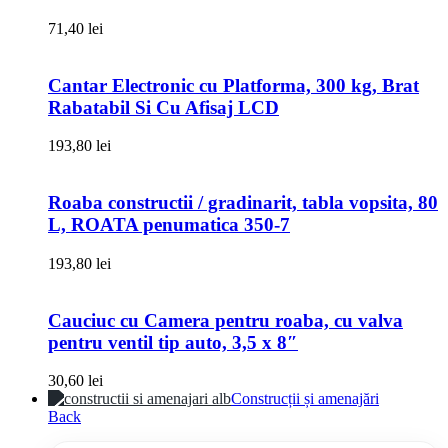
71,40
lei
Cantar Electronic cu Platforma, 300 kg, Brat
Rabatabil Si Cu Afisaj LCD
193,80
lei
Roaba constructii / gradinarit, tabla vopsita, 80
L, ROATA penumatica 350-7
193,80
lei
Cauciuc cu Camera pentru roaba, cu valva
pentru ventil tip auto, 3,5 x 8″
30,60
lei
Construcții și amenajări
Back