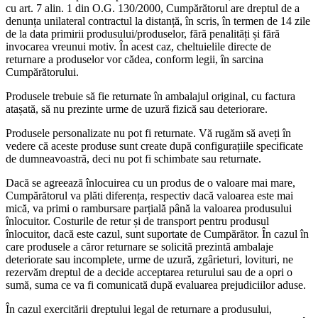
cu art. 7 alin. 1 din O.G. 130/2000, Cumpărătorul are dreptul de a
denunța unilateral contractul la distanță, în scris, în termen de 14 zile
de la data primirii produsului/produselor, fără penalități și fără
invocarea vreunui motiv. În acest caz, cheltuielile directe de
returnare a produselor vor cădea, conform legii, în sarcina
Cumpărătorului.
Produsele trebuie să fie returnate în ambalajul original, cu factura
atașată, să nu prezinte urme de uzură fizică sau deteriorare.
Produsele personalizate nu pot fi returnate. Vă rugăm să aveți în
vedere că aceste produse sunt create după configurațiile specificate
de dumneavoastră, deci nu pot fi schimbate sau returnate.
Dacă se agreează înlocuirea cu un produs de o valoare mai mare,
Cumpărătorul va plăti diferența, respectiv dacă valoarea este mai
mică, va primi o rambursare parțială până la valoarea produsului
înlocuitor. Costurile de retur și de transport pentru produsul
înlocuitor, dacă este cazul, sunt suportate de Cumpărător. În cazul în
care produsele a căror returnare se solicită prezintă ambalaje
deteriorate sau incomplete, urme de uzură, zgârieturi, lovituri, ne
rezervăm dreptul de a decide acceptarea returului sau de a opri o
sumă, suma ce va fi comunicată după evaluarea prejudiciilor aduse.
În cazul exercitării dreptului legal de returnare a produsului,