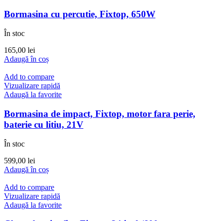
Bormasina cu percutie, Fixtop, 650W
În stoc
165,00
lei
Adaugă în coș
Add to compare
Vizualizare rapidă
Adaugă la favorite
Bormasina de impact, Fixtop, motor fara perie,
baterie cu litiu, 21V
În stoc
599,00
lei
Adaugă în coș
Add to compare
Vizualizare rapidă
Adaugă la favorite