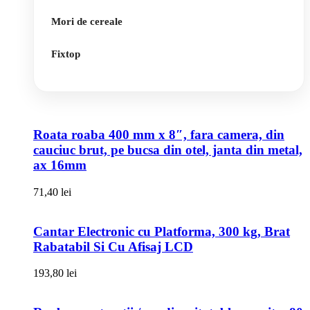
Mori de cereale
Fixtop
Roata roaba 400 mm x 8″, fara camera, din
cauciuc brut, pe bucsa din otel, janta din metal,
ax 16mm
71,40
lei
Cantar Electronic cu Platforma, 300 kg, Brat
Rabatabil Si Cu Afisaj LCD
193,80
lei