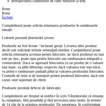
nerespectarea comenzilor de către furnizori și terți.
Retur
Retur
Închide
Cumpărătorul poate solicita returnarea produselor în următoarele
situații:
Coletele prezintă deteriorări severe;
Produsele au fost livrate / facturate greșit. Livrarea altor produse
decât cele solicitate trebuie semnalată imediat. Cumpărătorul poate
solicita returnarea acestuia pentru înlocuire, iar dacă produsul nu mai
este pe stoc, poate opta pentru înlocuire sau rambursarea integrală a
contravalorii. Daca se agreează înlocuirea cu un produs de o valoare
mai mare, va plăti diferența, respectiv dacă valoarea este mai mică,
va primi o rambursare parțială până la valoarea produsului înlocuitor.
Costurile de retur și de transport pentru produsul înlocuitor, dacă este
cazul, sunt suportate de client.
Produsele prezintă defecte de fabricație;
Cumpărătorul are dreptul să notifice în scris Vânzătorului că renunța
la cumpărare, fără penalități şi fără invocarea unui motiv, în termen
de 14 zile de la primirea produsului. De asemenea, în conformitate