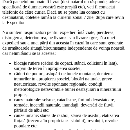
Dacă pachetul nu poate fi livrat (destinatarul nu răspunde, adresa
specificată de dumneavoastră este greșită etc), veți fi contactat
telefonic de către curier. Dacă nu se poate lua contact cu
destinatarul, coletele rămân la curierul zonal 7 zile, după care revin
la Expeditor.
Nu suntem răspunzători pentru expedieri întârziate, pierderea,
distrugerea, deteriorarea, ne livrarea sau livrarea greșită a unei
expedieri sau a unei părți din aceasta în cazul în care sunt generate
de următoarele situații/circumstanțe independente de voința noastră,
dar nelimitându-se la acestea:
blocaje rutiere (căderi de copaci, stânci, coliziuni în lanț),
surpări de teren în apropierea șoselei;
căderi de poduri, astupări de tunele montane, deraierea
trenurilor în apropierea șoselei, blocări naturale, greve
neautorizate, revolte spontane regionale, condiții
meteorologice nefavorabile bunei desfășurări a itinerariului
propus;
cauze naturale: seisme, cataclisme, furtuni devastatoare,
tornade, incendii naturale, inundații, deversări de fluvii,
părăsiri de albii etc;
cauze umane: starea de război, starea de asediu, etatizarea
forțată (trecerea în proprietatea statului), revoluții, revolte
populare etc;