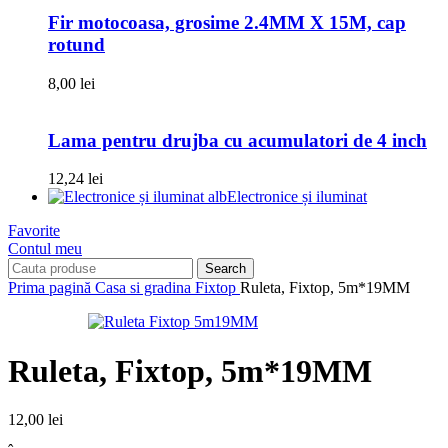
Fir motocoasa, grosime 2.4MM X 15M, cap
rotund
8,00
lei
Lama pentru drujba cu acumulatori de 4 inch
12,24
lei
Electronice și iluminat
Favorite
Contul meu
Search
Prima pagină
Casa si gradina
Fixtop
Ruleta, Fixtop, 5m*19MM
Ruleta, Fixtop, 5m*19MM
12,00
lei