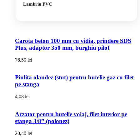
Lambriu PVC
Carota beton 100 mm cu vidia, prindere SDS
Plus, adaptor 350 mm, burghiu pilot
76,50
lei
Piulita olandez (stut) pentru butelie gaz cu filet
pe stanga
4,08
lei
Arzator pentru butelie voiaj, filet interior pe
stanga 3/8” (polonez)
20,40
lei