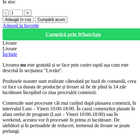
În stoc
Cantitate
Ruleta,
Adaugă în coș
Cumpără acum
Fixtop,
Adaugă la favorite
5m*19MM
Cumpără prin WhatsApp
Livrare
Livrare
Închide
Livrarea
nu
este gratuită și se face prin curier rapid așa cum este
descrisă în secțiunea "Livrări".
Produsele noastre sunt realizate câteodată pe bază de comandă, ceea
ce face ca durata de producție și livrare să fie de până la 14 zile
lucrătoare începând cu ziua procesării comenzii.
Comenzile sunt procesate cât mai curând după plasarea comenzii, în
intervalul Luni – Vineri 10:00-18:00. În cazul comenzilor plasate în
afara orelor de program (Luni – Vineri 10:00-18:00) sau în
weekend, acestea vor fi procesate în prima zi lucrătoare. De
sărbători și în perioadele de reduceri, termenul de livrare se poate
prelungi.