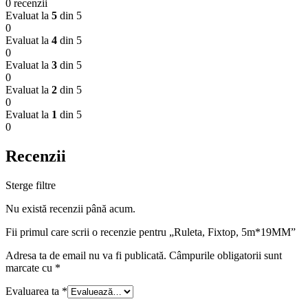
0 recenzii
Evaluat la
5
din 5
0
Evaluat la
4
din 5
0
Evaluat la
3
din 5
0
Evaluat la
2
din 5
0
Evaluat la
1
din 5
0
Recenzii
Sterge filtre
Nu există recenzii până acum.
Fii primul care scrii o recenzie pentru „Ruleta, Fixtop, 5m*19MM”
Adresa ta de email nu va fi publicată.
Câmpurile obligatorii sunt
marcate cu
*
Evaluarea ta
*