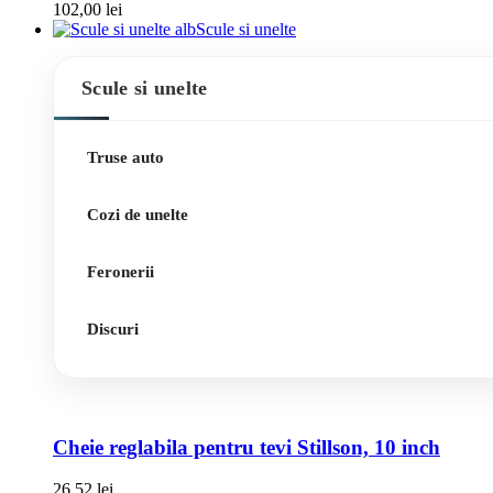
102,00
lei
Scule si unelte
Scule si unelte
Truse auto
Cozi de unelte
Feronerii
Discuri
Cheie reglabila pentru tevi Stillson, 10 inch
26,52
lei