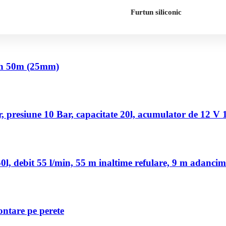
Furtun siliconic
nch 50m (25mm)
 presiune 10 Bar, capacitate 20l, acumulator de 12 V
, debit 55 l/min, 55 m inaltime refulare, 9 m adancim
ontare pe perete