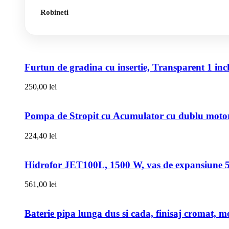
Robineti
Furtun de gradina cu insertie, Transparent 1 i
250,00
lei
Pompa de Stropit cu Acumulator cu dublu motor,
224,40
lei
Hidrofor JET100L, 1500 W, vas de expansiune 50l
561,00
lei
Baterie pipa lunga dus si cada, finisaj cromat, m