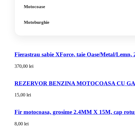
Motocoase
Motoburghie
Fierastrau sabie XForce, taie Oase/Metal/Lemn, 
370,00
lei
REZERVOR BENZINA MOTOCOASA CU GAT
15,00
lei
Fir motocoasa, grosime 2.4MM X 15M, cap rot
8,00
lei