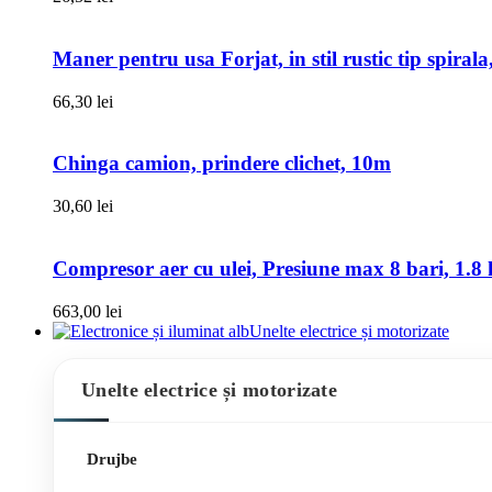
Maner pentru usa Forjat, in stil rustic tip spiral
66,30
lei
Chinga camion, prindere clichet, 10m
30,60
lei
Compresor aer cu ulei, Presiune max 8 bari, 1.8 k
663,00
lei
Unelte electrice și motorizate
Unelte electrice și motorizate
Drujbe