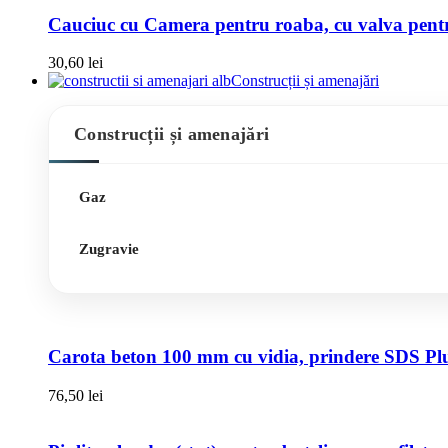
Cauciuc cu Camera pentru roaba, cu valva pentru
30,60
lei
Construcții și amenajări
Construcții și amenajări
Gaz
Zugravie
Carota beton 100 mm cu vidia, prindere SDS Pl
76,50
lei