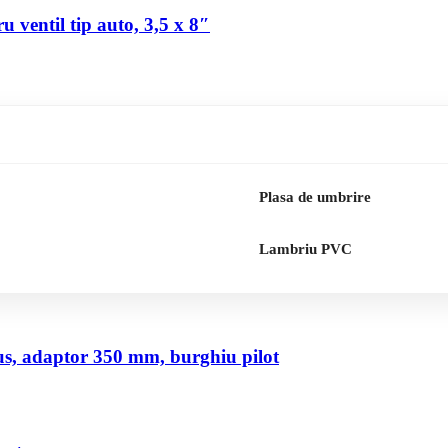
 ventil tip auto, 3,5 x 8″
Plasa de umbrire
Lambriu PVC
us, adaptor 350 mm, burghiu pilot