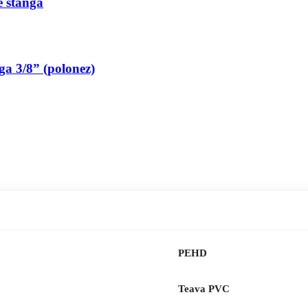
pe stanga
nga 3/8” (polonez)
PEHD
Teava PVC