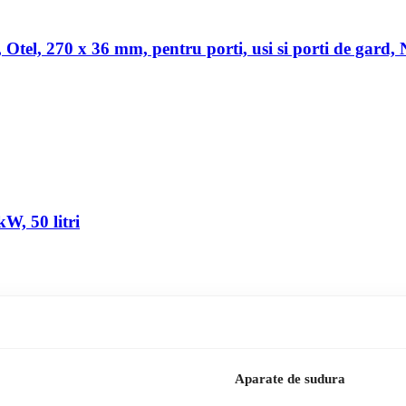
a, Otel, 270 x 36 mm, pentru porti, usi si porti de gard,
W, 50 litri
Aparate de sudura