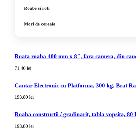
Roabe si roti
Mori de cereale
Roata roaba 400 mm x 8″, fara camera, din cauci
71,40
lei
Cantar Electronic cu Platforma, 300 kg, Brat R
193,80
lei
Roaba constructii / gradinarit, tabla vopsita, 
193,80
lei