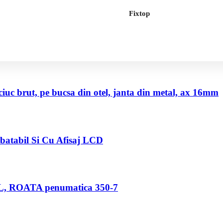
Fixtop
uc brut, pe bucsa din otel, janta din metal, ax 16mm
abatabil Si Cu Afisaj LCD
80 L, ROATA penumatica 350-7