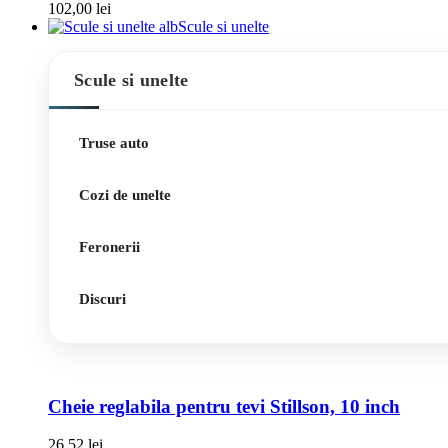
102,00
lei
Scule si unelte
Scule si unelte
Truse auto
Cozi de unelte
Feronerii
Discuri
Cheie reglabila pentru tevi Stillson, 10 inch
26,52
lei