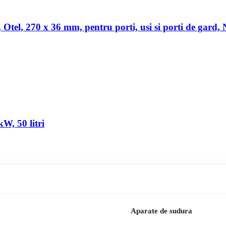
a, Otel, 270 x 36 mm, pentru porti, usi si porti de gard,
W, 50 litri
Aparate de sudura