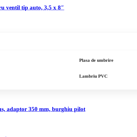
 ventil tip auto, 3,5 x 8″
Plasa de umbrire
Lambriu PVC
us, adaptor 350 mm, burghiu pilot