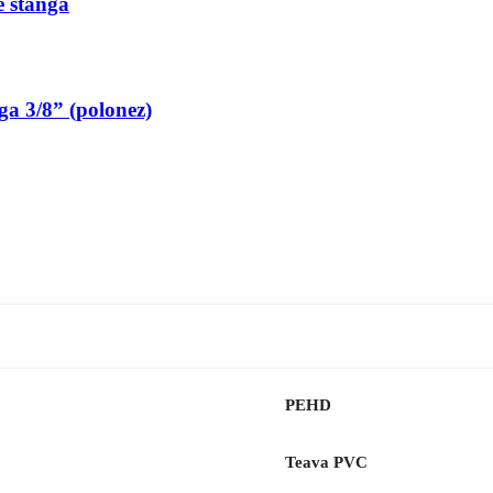
pe stanga
nga 3/8” (polonez)
PEHD
Teava PVC