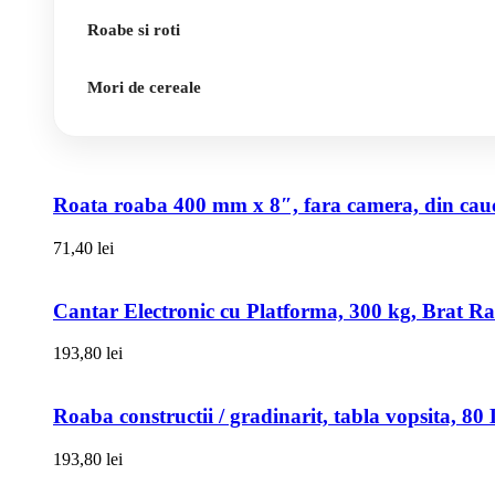
Roabe si roti
Mori de cereale
Roata roaba 400 mm x 8″, fara camera, din cauci
71,40
lei
Cantar Electronic cu Platforma, 300 kg, Brat R
193,80
lei
Roaba constructii / gradinarit, tabla vopsita, 
193,80
lei