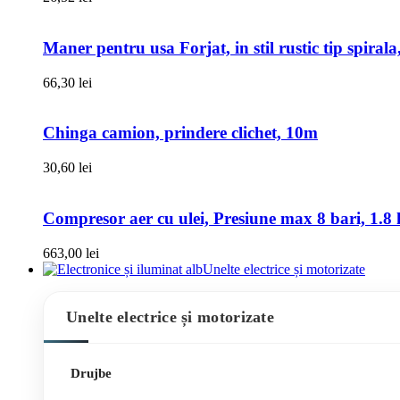
Maner pentru usa Forjat, in stil rustic tip spiral
66,30
lei
Chinga camion, prindere clichet, 10m
30,60
lei
Compresor aer cu ulei, Presiune max 8 bari, 1.8 k
663,00
lei
Unelte electrice și motorizate
Unelte electrice și motorizate
Drujbe