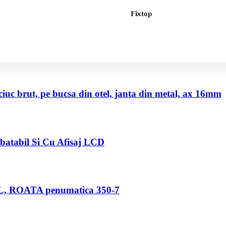
Fixtop
uc brut, pe bucsa din otel, janta din metal, ax 16mm
abatabil Si Cu Afisaj LCD
80 L, ROATA penumatica 350-7