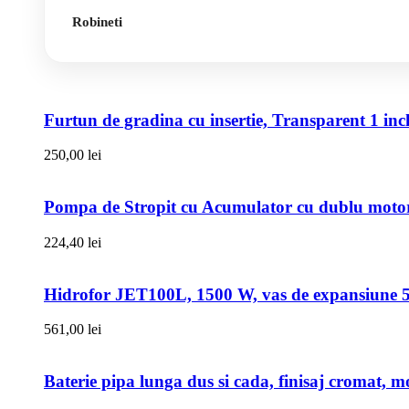
Robineti
Furtun de gradina cu insertie, Transparent 1 i
250,00
lei
Pompa de Stropit cu Acumulator cu dublu motor,
224,40
lei
Hidrofor JET100L, 1500 W, vas de expansiune 50l
561,00
lei
Baterie pipa lunga dus si cada, finisaj cromat, m