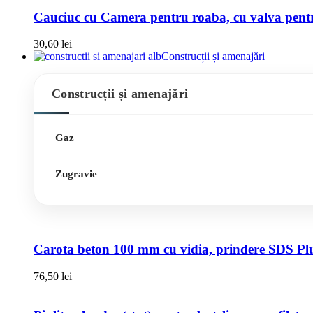
Cauciuc cu Camera pentru roaba, cu valva pentru
30,60
lei
Construcții și amenajări
Construcții și amenajări
Gaz
Zugravie
Carota beton 100 mm cu vidia, prindere SDS Pl
76,50
lei