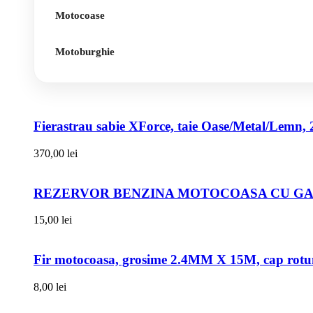
Motocoase
Motoburghie
Fierastrau sabie XForce, taie Oase/Metal/Lemn, 
370,00
lei
REZERVOR BENZINA MOTOCOASA CU GAT
15,00
lei
Fir motocoasa, grosime 2.4MM X 15M, cap rot
8,00
lei