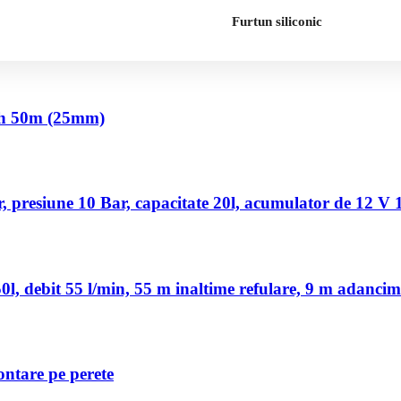
Furtun siliconic
nch 50m (25mm)
 presiune 10 Bar, capacitate 20l, acumulator de 12 V
, debit 55 l/min, 55 m inaltime refulare, 9 m adancim
ontare pe perete