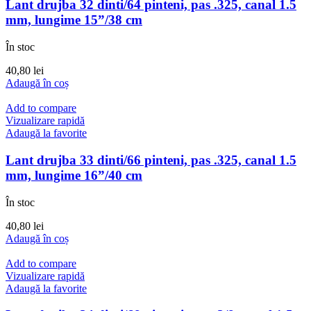
Lant drujba 32 dinti/64 pinteni, pas .325, canal 1.5
mm, lungime 15”/38 cm
În stoc
40,80
lei
Adaugă în coș
Add to compare
Vizualizare rapidă
Adaugă la favorite
Lant drujba 33 dinti/66 pinteni, pas .325, canal 1.5
mm, lungime 16”/40 cm
În stoc
40,80
lei
Adaugă în coș
Add to compare
Vizualizare rapidă
Adaugă la favorite