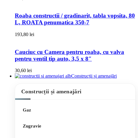
Roaba constructii / gradinarit, tabla vopsita, 80
L, ROATA penumatica 350-7
193,80
lei
Cauciuc cu Camera pentru roaba, cu valva
pentru ventil tip auto, 3,5 x 8″
30,60
lei
Construcții și amenajări
Construcții și amenajări
Gaz
Zugravie