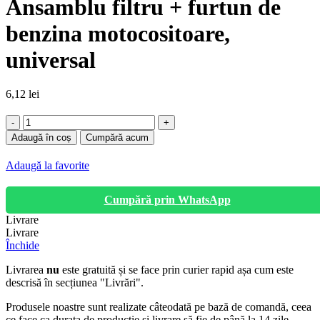
Ansamblu filtru + furtun de
benzina motocositoare,
universal
6,12
lei
Cantitate
Ansamblu
Adaugă în coș
Cumpără acum
filtru
+
Adaugă la favorite
furtun
de
benzina
Cumpără prin WhatsApp
motocositoare,
Livrare
universal
Livrare
Închide
Livrarea
nu
este gratuită și se face prin curier rapid așa cum este
descrisă în secțiunea "Livrări".
Produsele noastre sunt realizate câteodată pe bază de comandă, ceea
ce face ca durata de producție și livrare să fie de până la 14 zile