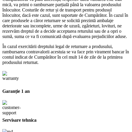
mică, va primi o rambursare parțială până la valoarea produsului
înlocuitor. Costurile de retur și de transport pentru produsul
înlocuitor, dacă este cazul, sunt suportate de Cumpărător. În cazul în
care produsele a căror returnare se solicită prezintă ambalaje
deteriorate sau incomplete, urme de uzură, zgârieturi, lovituri, ne
rezervăm dreptul de a decide acceptarea returului sau de a opri o
sumă, suma ce va fi comunicată după evaluarea prejudiciilor aduse.
În cazul exercitării dreptului legal de returnare a produsului,
rambursarea contravalorii acestuia se va face prin virament bancar în
contul indicat de Cumpărător în cel mult 14 de zile de la primirea
produsului returnat.
Garanție 1 an
Servisare tehnica