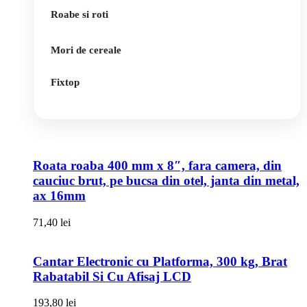
Roabe si roti
Mori de cereale
Fixtop
Roata roaba 400 mm x 8″, fara camera, din
cauciuc brut, pe bucsa din otel, janta din metal,
ax 16mm
71,40
lei
Cantar Electronic cu Platforma, 300 kg, Brat
Rabatabil Si Cu Afisaj LCD
193,80
lei