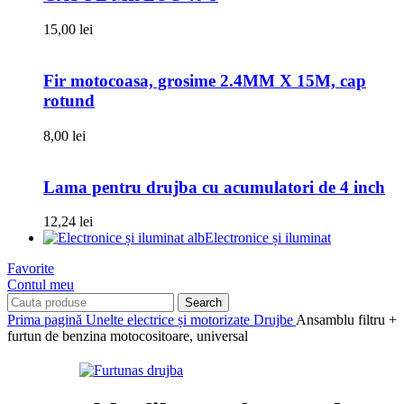
15,00
lei
Fir motocoasa, grosime 2.4MM X 15M, cap
rotund
8,00
lei
Lama pentru drujba cu acumulatori de 4 inch
12,24
lei
Electronice și iluminat
Favorite
Contul meu
Search
Prima pagină
Unelte electrice și motorizate
Drujbe
Ansamblu filtru +
furtun de benzina motocositoare, universal