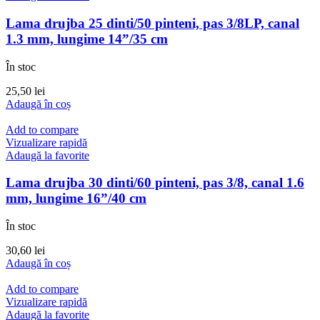
Lama drujba 25 dinti/50 pinteni, pas 3/8LP, canal
1.3 mm, lungime 14”/35 cm
În stoc
25,50
lei
Adaugă în coș
Add to compare
Vizualizare rapidă
Adaugă la favorite
Lama drujba 30 dinti/60 pinteni, pas 3/8, canal 1.6
mm, lungime 16”/40 cm
În stoc
30,60
lei
Adaugă în coș
Add to compare
Vizualizare rapidă
Adaugă la favorite