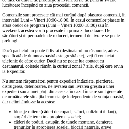
lucrătoare începând cu ziua procesării comenzii.
Comenzile sunt procesate cât mai curând după plasarea comenzii, în
intervalul Luni – Vineri 10:00-18:00. În cazul comenzilor plasate în
afara orelor de program (Luni – Vineri 10:00-18:00) sau în
weekend, acestea vor fi procesate în prima zi lucrătoare. De
sărbători și în perioadele de reduceri, termenul de livrare se poate
prelungi.
Dacă pachetul nu poate fi livrat (destinatarul nu răspunde, adresa
specificată de dumneavoastră este greșită etc), veți fi contactat
telefonic de către curier. Dacă nu se poate lua contact cu
destinatarul, coletele rămân la curierul zonal 7 zile, după care revin
la Expeditor.
Nu suntem răspunzători pentru expedieri întârziate, pierderea,
distrugerea, deteriorarea, ne livrarea sau livrarea greșită a unei
expedieri sau a unei părți din aceasta în cazul în care sunt generate
de următoarele situații/circumstanțe independente de voința noastră,
dar nelimitându-se la acestea:
blocaje rutiere (căderi de copaci, stânci, coliziuni în lanț),
surpări de teren în apropierea șoselei;
căderi de poduri, astupări de tunele montane, deraierea
trenurilor în apropierea șoselei, blocări naturale, greve