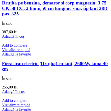
Drujba pe benzina, demaror si corp magneziu, 3,75
CP, 58 CC, 2 timpi,50 cm lungime sina, tip lant 38D
pas .325
În stoc
387,60
lei
Adaugă în coș
Add to compare
Vizualizare rapidă
Adaugă la favorite
Fierastrau electric (Drujba) cu lant, 2600W, lama 40
cm
În stoc
255,00
lei
Adaugă în coș
Add to compare
Vizualizare rapidă
Adaugă la favorite