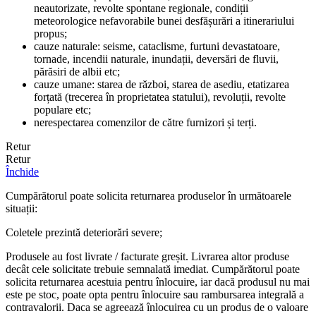
neautorizate, revolte spontane regionale, condiții
meteorologice nefavorabile bunei desfășurări a itinerariului
propus;
cauze naturale: seisme, cataclisme, furtuni devastatoare,
tornade, incendii naturale, inundații, deversări de fluvii,
părăsiri de albii etc;
cauze umane: starea de război, starea de asediu, etatizarea
forțată (trecerea în proprietatea statului), revoluții, revolte
populare etc;
nerespectarea comenzilor de către furnizori și terți.
Retur
Retur
Închide
Cumpărătorul poate solicita returnarea produselor în următoarele
situații:
Coletele prezintă deteriorări severe;
Produsele au fost livrate / facturate greșit. Livrarea altor produse
decât cele solicitate trebuie semnalată imediat. Cumpărătorul poate
solicita returnarea acestuia pentru înlocuire, iar dacă produsul nu mai
este pe stoc, poate opta pentru înlocuire sau rambursarea integrală a
contravalorii. Daca se agreează înlocuirea cu un produs de o valoare