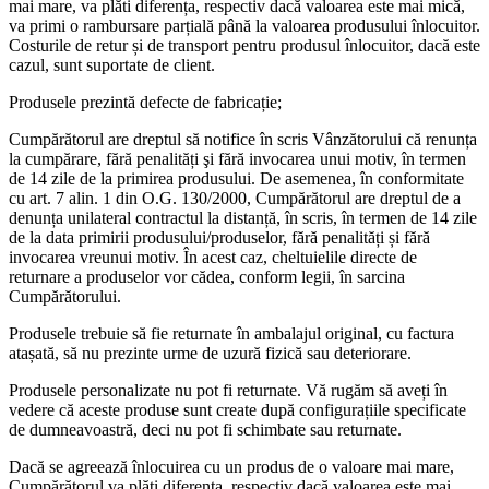
mai mare, va plăti diferența, respectiv dacă valoarea este mai mică,
va primi o rambursare parțială până la valoarea produsului înlocuitor.
Costurile de retur și de transport pentru produsul înlocuitor, dacă este
cazul, sunt suportate de client.
Produsele prezintă defecte de fabricație;
Cumpărătorul are dreptul să notifice în scris Vânzătorului că renunța
la cumpărare, fără penalități şi fără invocarea unui motiv, în termen
de 14 zile de la primirea produsului. De asemenea, în conformitate
cu art. 7 alin. 1 din O.G. 130/2000, Cumpărătorul are dreptul de a
denunța unilateral contractul la distanță, în scris, în termen de 14 zile
de la data primirii produsului/produselor, fără penalități și fără
invocarea vreunui motiv. În acest caz, cheltuielile directe de
returnare a produselor vor cădea, conform legii, în sarcina
Cumpărătorului.
Produsele trebuie să fie returnate în ambalajul original, cu factura
atașată, să nu prezinte urme de uzură fizică sau deteriorare.
Produsele personalizate nu pot fi returnate. Vă rugăm să aveți în
vedere că aceste produse sunt create după configurațiile specificate
de dumneavoastră, deci nu pot fi schimbate sau returnate.
Dacă se agreează înlocuirea cu un produs de o valoare mai mare,
Cumpărătorul va plăti diferența, respectiv dacă valoarea este mai