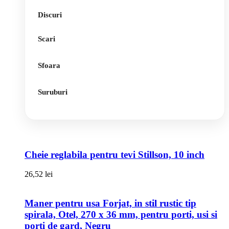
Discuri
Scari
Sfoara
Suruburi
Cheie reglabila pentru tevi Stillson, 10 inch
26,52
lei
Maner pentru usa Forjat, in stil rustic tip
spirala, Otel, 270 x 36 mm, pentru porti, usi si
porti de gard, Negru