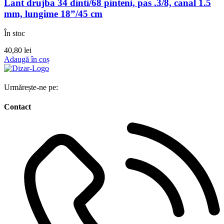
Lant drujba 34 dinti/68 pinteni, pas .3/8, canal 1.5
mm, lungime 18”/45 cm
În stoc
40,80
lei
Adaugă în coș
Urmărește-ne pe:
Contact