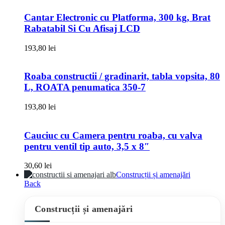
Cantar Electronic cu Platforma, 300 kg, Brat
Rabatabil Si Cu Afisaj LCD
193,80
lei
Roaba constructii / gradinarit, tabla vopsita, 80
L, ROATA penumatica 350-7
193,80
lei
Cauciuc cu Camera pentru roaba, cu valva
pentru ventil tip auto, 3,5 x 8″
30,60
lei
Construcții și amenajări
Back
Construcții și amenajări