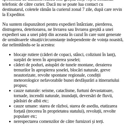
telefonic de către curier. Dacă nu se poate lua contact cu
destinatarul, coletele rămân la curierul zonal 7 zile, după care revin
la Expeditor.
Nu suntem răspunzători pentru expedieri întârziate, pierderea,
distrugerea, deteriorarea, ne livrarea sau livrarea greșită a unei
expedieri sau a unei părți din aceasta în cazul în care sunt generate
de următoarele situații/circumstanțe independente de voința noastră,
dar nelimitându-se la acestea:
blocaje rutiere (căderi de copaci, stânci, coliziuni în lanț),
surpări de teren în apropierea șoselei;
căderi de poduri, astupări de tunele montane, deraierea
trenurilor în apropierea șoselei, blocări naturale, greve
neautorizate, revolte spontane regionale, condiții
meteorologice nefavorabile bunei desfășurări a itinerariului
propus;
cauze naturale: seisme, cataclisme, furtuni devastatoare,
tornade, incendii naturale, inundații, deversări de fluvii,
părăsiri de albii etc;
cauze umane: starea de război, starea de asediu, etatizarea
forțată (trecerea în proprietatea statului), revoluții, revolte
populare etc;
nerespectarea comenzilor de către furnizori și terți.