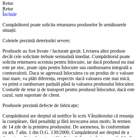
Retur
Retur
Închide
Cumpărătorul poate solicita returnarea produselor în următoarele
situații:
Coletele prezintă deteriorări severe;
Produsele au fost livrate / facturate greșit. Livrarea altor produse
decât cele solicitate trebuie semnalată imediat. Cumpărătorul poate
solicita returnarea acestuia pentru înlocuire, iar dacă produsul nu mai
este pe stoc, poate opta pentru înlocuire sau rambursarea integrală a
contravalorii. Daca se agreează înlocuirea cu un produs de o valoare
mai mare, va plăti diferența, respectiv dacă valoarea este mai mică,
va primi o rambursare parțială până la valoarea produsului înlocuitor.
Costurile de retur și de transport pentru produsul înlocuitor, dacă este
cazul, sunt suportate de client.
Produsele prezintă defecte de fabricație;
Cumpărătorul are dreptul să notifice în scris Vânzătorului că renunța
la cumpărare, fără penalități şi fără invocarea unui motiv, în termen
de 14 zile de la primirea produsului. De asemenea, în conformitate
cu art. 7 alin. 1 din O.G. 130/2000, Cumpărătorul are dreptul de a