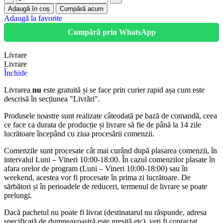
Adaugă în coș
Cumpără acum
Adaugă la favorite
Cumpără prin WhatsApp
Livrare
Livrare
Închide
Livrarea
nu
este gratuită și se face prin curier rapid așa cum este
descrisă în secțiunea "Livrări".
Produsele noastre sunt realizate câteodată pe bază de comandă, ceea
ce face ca durata de producție și livrare să fie de până la 14 zile
lucrătoare începând cu ziua procesării comenzii.
Comenzile sunt procesate cât mai curând după plasarea comenzii, în
intervalul Luni – Vineri 10:00-18:00. În cazul comenzilor plasate în
afara orelor de program (Luni – Vineri 10:00-18:00) sau în
weekend, acestea vor fi procesate în prima zi lucrătoare. De
sărbători și în perioadele de reduceri, termenul de livrare se poate
prelungi.
Dacă pachetul nu poate fi livrat (destinatarul nu răspunde, adresa
specificată de dumneavoastră este greșită etc), veți fi contactat