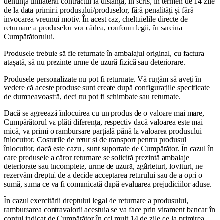
denunța unilateral contractul la distanță, în scris, în termen de 14 zile
de la data primirii produsului/produselor, fără penalități și fără
invocarea vreunui motiv. În acest caz, cheltuielile directe de
returnare a produselor vor cădea, conform legii, în sarcina
Cumpărătorului.
Produsele trebuie să fie returnate în ambalajul original, cu factura
atașată, să nu prezinte urme de uzură fizică sau deteriorare.
Produsele personalizate nu pot fi returnate. Vă rugăm să aveți în
vedere că aceste produse sunt create după configurațiile specificate
de dumneavoastră, deci nu pot fi schimbate sau returnate.
Dacă se agreează înlocuirea cu un produs de o valoare mai mare,
Cumpărătorul va plăti diferența, respectiv dacă valoarea este mai
mică, va primi o rambursare parțială până la valoarea produsului
înlocuitor. Costurile de retur și de transport pentru produsul
înlocuitor, dacă este cazul, sunt suportate de Cumpărător. În cazul în
care produsele a căror returnare se solicită prezintă ambalaje
deteriorate sau incomplete, urme de uzură, zgârieturi, lovituri, ne
rezervăm dreptul de a decide acceptarea returului sau de a opri o
sumă, suma ce va fi comunicată după evaluarea prejudiciilor aduse.
În cazul exercitării dreptului legal de returnare a produsului,
rambursarea contravalorii acestuia se va face prin virament bancar în
contul indicat de Cumpărător în cel mult 14 de zile de la primirea