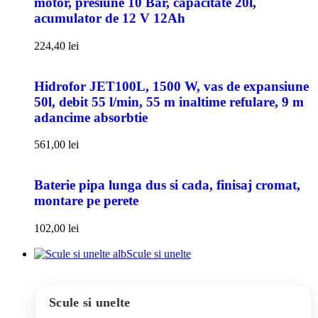
motor, presiune 10 Bar, capacitate 20l,
acumulator de 12 V 12Ah
224,40
lei
Hidrofor JET100L, 1500 W, vas de expansiune
50l, debit 55 l/min, 55 m inaltime refulare, 9 m
adancime absorbtie
561,00
lei
Baterie pipa lunga dus si cada, finisaj cromat,
montare pe perete
102,00
lei
Scule si unelte
Scule si unelte