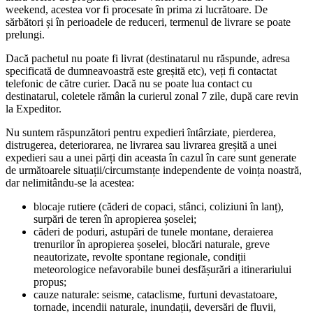
weekend, acestea vor fi procesate în prima zi lucrătoare. De
sărbători și în perioadele de reduceri, termenul de livrare se poate
prelungi.
Dacă pachetul nu poate fi livrat (destinatarul nu răspunde, adresa
specificată de dumneavoastră este greșită etc), veți fi contactat
telefonic de către curier. Dacă nu se poate lua contact cu
destinatarul, coletele rămân la curierul zonal 7 zile, după care revin
la Expeditor.
Nu suntem răspunzători pentru expedieri întârziate, pierderea,
distrugerea, deteriorarea, ne livrarea sau livrarea greșită a unei
expedieri sau a unei părți din aceasta în cazul în care sunt generate
de următoarele situații/circumstanțe independente de voința noastră,
dar nelimitându-se la acestea:
blocaje rutiere (căderi de copaci, stânci, coliziuni în lanț),
surpări de teren în apropierea șoselei;
căderi de poduri, astupări de tunele montane, deraierea
trenurilor în apropierea șoselei, blocări naturale, greve
neautorizate, revolte spontane regionale, condiții
meteorologice nefavorabile bunei desfășurări a itinerariului
propus;
cauze naturale: seisme, cataclisme, furtuni devastatoare,
tornade, incendii naturale, inundații, deversări de fluvii,