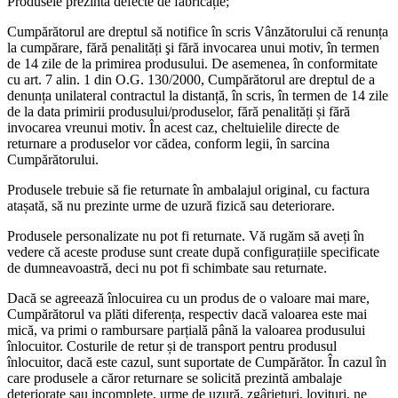
Produsele prezintă defecte de fabricație;
Cumpărătorul are dreptul să notifice în scris Vânzătorului că renunța
la cumpărare, fără penalități şi fără invocarea unui motiv, în termen
de 14 zile de la primirea produsului. De asemenea, în conformitate
cu art. 7 alin. 1 din O.G. 130/2000, Cumpărătorul are dreptul de a
denunța unilateral contractul la distanță, în scris, în termen de 14 zile
de la data primirii produsului/produselor, fără penalități și fără
invocarea vreunui motiv. În acest caz, cheltuielile directe de
returnare a produselor vor cădea, conform legii, în sarcina
Cumpărătorului.
Produsele trebuie să fie returnate în ambalajul original, cu factura
atașată, să nu prezinte urme de uzură fizică sau deteriorare.
Produsele personalizate nu pot fi returnate. Vă rugăm să aveți în
vedere că aceste produse sunt create după configurațiile specificate
de dumneavoastră, deci nu pot fi schimbate sau returnate.
Dacă se agreează înlocuirea cu un produs de o valoare mai mare,
Cumpărătorul va plăti diferența, respectiv dacă valoarea este mai
mică, va primi o rambursare parțială până la valoarea produsului
înlocuitor. Costurile de retur și de transport pentru produsul
înlocuitor, dacă este cazul, sunt suportate de Cumpărător. În cazul în
care produsele a căror returnare se solicită prezintă ambalaje
deteriorate sau incomplete, urme de uzură, zgârieturi, lovituri, ne