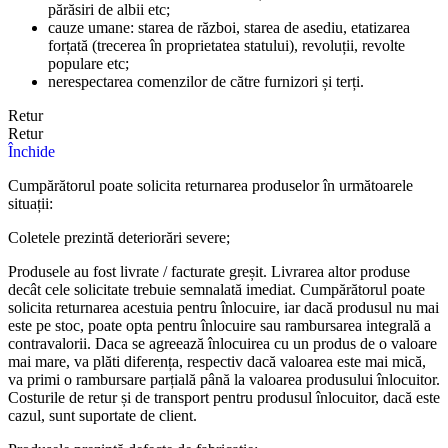
părăsiri de albii etc;
cauze umane: starea de război, starea de asediu, etatizarea
forțată (trecerea în proprietatea statului), revoluții, revolte
populare etc;
nerespectarea comenzilor de către furnizori și terți.
Retur
Retur
Închide
Cumpărătorul poate solicita returnarea produselor în următoarele
situații:
Coletele prezintă deteriorări severe;
Produsele au fost livrate / facturate greșit. Livrarea altor produse
decât cele solicitate trebuie semnalată imediat. Cumpărătorul poate
solicita returnarea acestuia pentru înlocuire, iar dacă produsul nu mai
este pe stoc, poate opta pentru înlocuire sau rambursarea integrală a
contravalorii. Daca se agreează înlocuirea cu un produs de o valoare
mai mare, va plăti diferența, respectiv dacă valoarea este mai mică,
va primi o rambursare parțială până la valoarea produsului înlocuitor.
Costurile de retur și de transport pentru produsul înlocuitor, dacă este
cazul, sunt suportate de client.