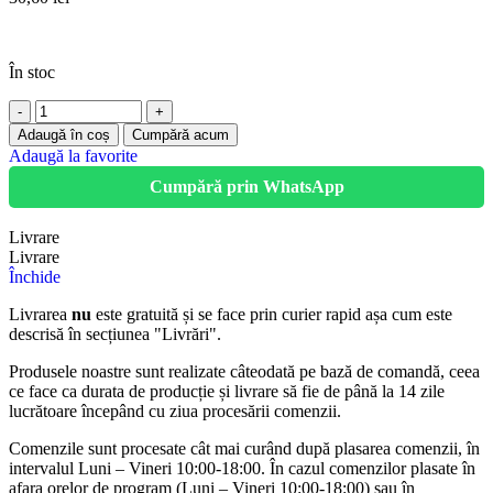
În stoc
Adaugă în coș
Cumpără acum
Adaugă la favorite
Cumpără prin WhatsApp
Livrare
Livrare
Închide
Livrarea
nu
este gratuită și se face prin curier rapid așa cum este
descrisă în secțiunea "Livrări".
Produsele noastre sunt realizate câteodată pe bază de comandă, ceea
ce face ca durata de producție și livrare să fie de până la 14 zile
lucrătoare începând cu ziua procesării comenzii.
Comenzile sunt procesate cât mai curând după plasarea comenzii, în
intervalul Luni – Vineri 10:00-18:00. În cazul comenzilor plasate în
afara orelor de program (Luni – Vineri 10:00-18:00) sau în