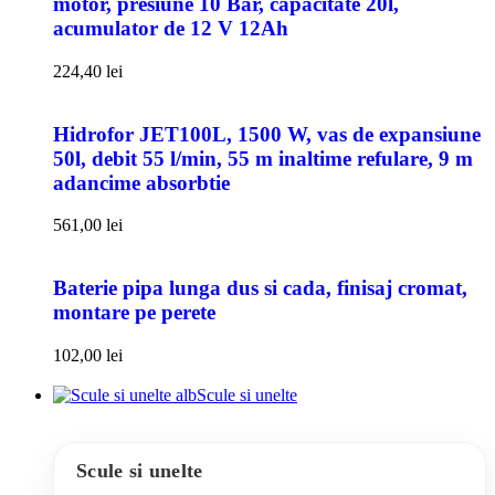
motor, presiune 10 Bar, capacitate 20l,
acumulator de 12 V 12Ah
224,40
lei
Hidrofor JET100L, 1500 W, vas de expansiune
50l, debit 55 l/min, 55 m inaltime refulare, 9 m
adancime absorbtie
561,00
lei
Baterie pipa lunga dus si cada, finisaj cromat,
montare pe perete
102,00
lei
Scule si unelte
Scule si unelte