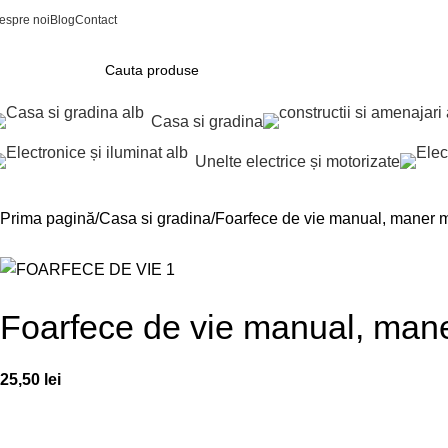
espre noi
Blog
Contact
Casa si gradina
Unelte electrice și motorizate
Prima pagină
Casa si gradina
Foarfece de vie manual, maner me
Foarfece de vie manual, maner
25,50
lei