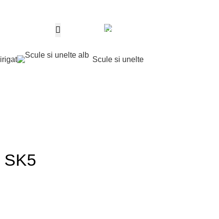
Telefon
0
0,00
l
0763 787 897
irigat
Scule si unelte
Contul m
l SK5