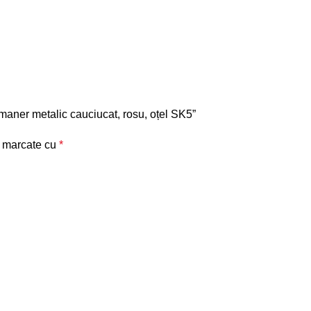
 maner metalic cauciucat, rosu, oțel SK5”
t marcate cu
*