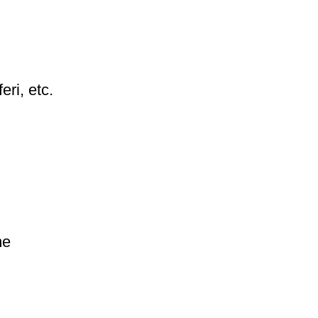
eri, etc.
me