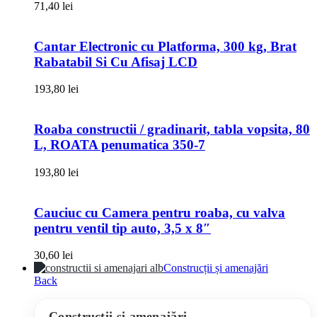
71,40
lei
Cantar Electronic cu Platforma, 300 kg, Brat
Rabatabil Si Cu Afisaj LCD
193,80
lei
Roaba constructii / gradinarit, tabla vopsita, 80
L, ROATA penumatica 350-7
193,80
lei
Cauciuc cu Camera pentru roaba, cu valva
pentru ventil tip auto, 3,5 x 8″
30,60
lei
Construcții și amenajări
Back
Construcții și amenajări