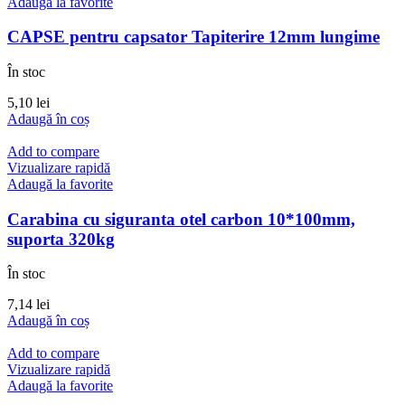
Adaugă la favorite
CAPSE pentru capsator Tapiterire 12mm lungime
În stoc
5,10
lei
Adaugă în coș
Add to compare
Vizualizare rapidă
Adaugă la favorite
Carabina cu siguranta otel carbon 10*100mm,
suporta 320kg
În stoc
7,14
lei
Adaugă în coș
Add to compare
Vizualizare rapidă
Adaugă la favorite