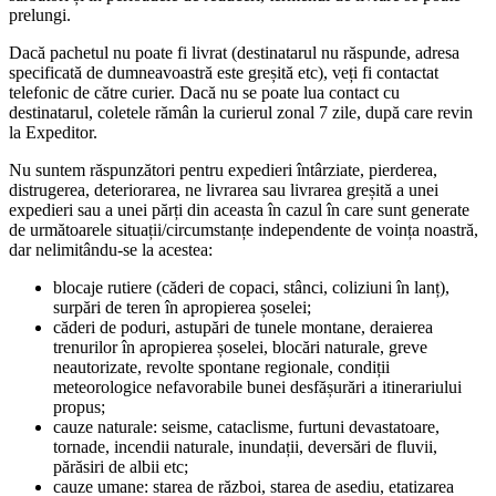
prelungi.
Dacă pachetul nu poate fi livrat (destinatarul nu răspunde, adresa
specificată de dumneavoastră este greșită etc), veți fi contactat
telefonic de către curier. Dacă nu se poate lua contact cu
destinatarul, coletele rămân la curierul zonal 7 zile, după care revin
la Expeditor.
Nu suntem răspunzători pentru expedieri întârziate, pierderea,
distrugerea, deteriorarea, ne livrarea sau livrarea greșită a unei
expedieri sau a unei părți din aceasta în cazul în care sunt generate
de următoarele situații/circumstanțe independente de voința noastră,
dar nelimitându-se la acestea:
blocaje rutiere (căderi de copaci, stânci, coliziuni în lanț),
surpări de teren în apropierea șoselei;
căderi de poduri, astupări de tunele montane, deraierea
trenurilor în apropierea șoselei, blocări naturale, greve
neautorizate, revolte spontane regionale, condiții
meteorologice nefavorabile bunei desfășurări a itinerariului
propus;
cauze naturale: seisme, cataclisme, furtuni devastatoare,
tornade, incendii naturale, inundații, deversări de fluvii,
părăsiri de albii etc;
cauze umane: starea de război, starea de asediu, etatizarea