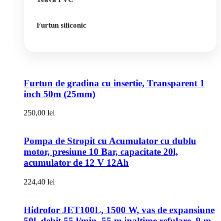
Furtun siliconic
Furtun de gradina cu insertie, Transparent 1
inch 50m (25mm)
250,00
lei
Pompa de Stropit cu Acumulator cu dublu
motor, presiune 10 Bar, capacitate 20l,
acumulator de 12 V 12Ah
224,40
lei
Hidrofor JET100L, 1500 W, vas de expansiune
50l, debit 55 l/min, 55 m inaltime refulare, 9 m