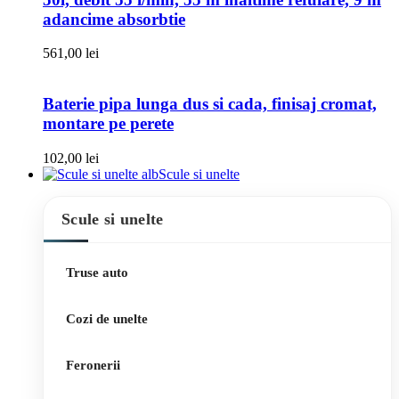
adancime absorbtie
561,00
lei
Baterie pipa lunga dus si cada, finisaj cromat,
montare pe perete
102,00
lei
Scule si unelte
Scule si unelte
Truse auto
Cozi de unelte
Feronerii