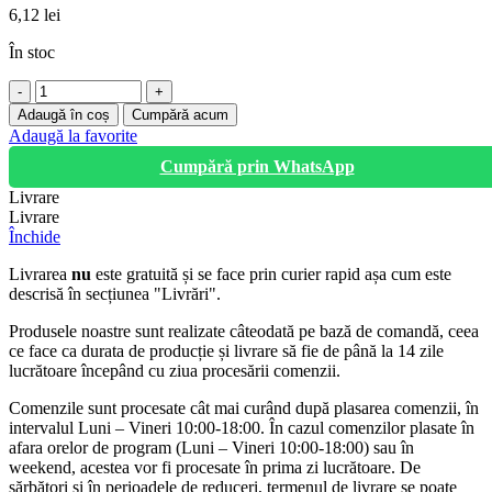
6,12
lei
În stoc
Cantitate
Lant
Adaugă în coș
Cumpără acum
de
Adaugă la favorite
5mm
Cumpără prin WhatsApp
grosime
Livrare
Livrare
Închide
Livrarea
nu
este gratuită și se face prin curier rapid așa cum este
descrisă în secțiunea "Livrări".
Produsele noastre sunt realizate câteodată pe bază de comandă, ceea
ce face ca durata de producție și livrare să fie de până la 14 zile
lucrătoare începând cu ziua procesării comenzii.
Comenzile sunt procesate cât mai curând după plasarea comenzii, în
intervalul Luni – Vineri 10:00-18:00. În cazul comenzilor plasate în
afara orelor de program (Luni – Vineri 10:00-18:00) sau în
weekend, acestea vor fi procesate în prima zi lucrătoare. De
sărbători și în perioadele de reduceri, termenul de livrare se poate