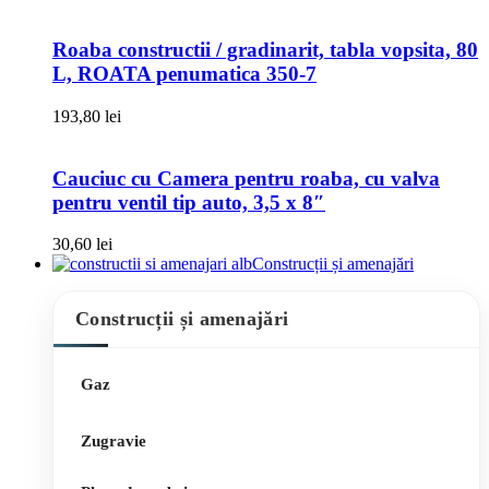
Roaba constructii / gradinarit, tabla vopsita, 80
L, ROATA penumatica 350-7
193,80
lei
Cauciuc cu Camera pentru roaba, cu valva
pentru ventil tip auto, 3,5 x 8″
30,60
lei
Construcții și amenajări
Construcții și amenajări
Gaz
Zugravie