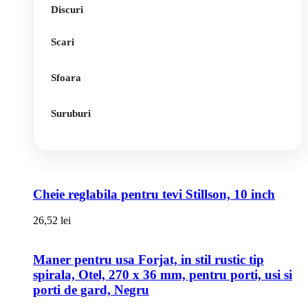
Discuri
Scari
Sfoara
Suruburi
Cheie reglabila pentru tevi Stillson, 10 inch
26,52
lei
Maner pentru usa Forjat, in stil rustic tip
spirala, Otel, 270 x 36 mm, pentru porti, usi si
porti de gard, Negru