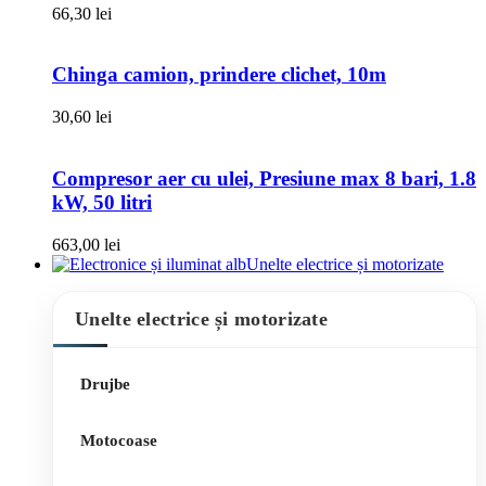
66,30
lei
Chinga camion, prindere clichet, 10m
30,60
lei
Compresor aer cu ulei, Presiune max 8 bari, 1.8
kW, 50 litri
663,00
lei
Unelte electrice și motorizate
Unelte electrice și motorizate
Drujbe
Motocoase