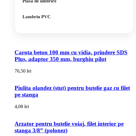
Plasa de umbrire
Lambriu PVC
Carota beton 100 mm cu vidia, prindere SDS
Plus, adaptor 350 mm, burghiu pilot
76,50
lei
Piulita olandez (stut) pentru butelie gaz cu filet
pe stanga
4,08
lei
Arzator pentru butelie voiaj, filet interior pe
stanga 3/8” (polonez)