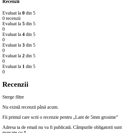
Recenzii
Evaluat la
0
din 5
0 recenzii
Evaluat la
5
din 5
0
Evaluat la
4
din 5
0
Evaluat la
3
din 5
0
Evaluat la
2
din 5
0
Evaluat la
1
din 5
0
Recenzii
Sterge filtre
Nu există recenzii până acum.
Fii primul care scrii o recenzie pentru „Lant de 5mm grosime”
Adresa ta de email nu va fi publicată.
Câmpurile obligatorii sunt
marcate cu
*