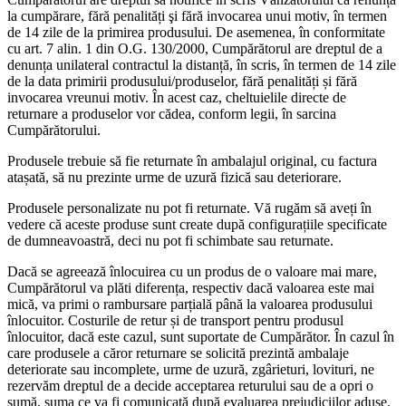
la cumpărare, fără penalități şi fără invocarea unui motiv, în termen
de 14 zile de la primirea produsului. De asemenea, în conformitate
cu art. 7 alin. 1 din O.G. 130/2000, Cumpărătorul are dreptul de a
denunța unilateral contractul la distanță, în scris, în termen de 14 zile
de la data primirii produsului/produselor, fără penalități și fără
invocarea vreunui motiv. În acest caz, cheltuielile directe de
returnare a produselor vor cădea, conform legii, în sarcina
Cumpărătorului.
Produsele trebuie să fie returnate în ambalajul original, cu factura
atașată, să nu prezinte urme de uzură fizică sau deteriorare.
Produsele personalizate nu pot fi returnate. Vă rugăm să aveți în
vedere că aceste produse sunt create după configurațiile specificate
de dumneavoastră, deci nu pot fi schimbate sau returnate.
Dacă se agreează înlocuirea cu un produs de o valoare mai mare,
Cumpărătorul va plăti diferența, respectiv dacă valoarea este mai
mică, va primi o rambursare parțială până la valoarea produsului
înlocuitor. Costurile de retur și de transport pentru produsul
înlocuitor, dacă este cazul, sunt suportate de Cumpărător. În cazul în
care produsele a căror returnare se solicită prezintă ambalaje
deteriorate sau incomplete, urme de uzură, zgârieturi, lovituri, ne
rezervăm dreptul de a decide acceptarea returului sau de a opri o
sumă, suma ce va fi comunicată după evaluarea prejudiciilor aduse.