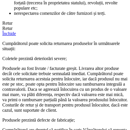
forțată (trecerea în proprietatea statului), revoluții, revolte
populare etc;
nerespectarea comenzilor de către furnizori și terți.
Retur
Retur
Închide
Cumpărătorul poate solicita returnarea produselor în următoarele
situații:
Coletele prezintă deteriorări severe;
Produsele au fost livrate / facturate greșit. Livrarea altor produse
decât cele solicitate trebuie semnalată imediat. Cumpărătorul poate
solicita returnarea acestuia pentru înlocuire, iar dacă produsul nu mai
este pe stoc, poate opta pentru înlocuire sau rambursarea integrală a
contravalorii. Daca se agreează înlocuirea cu un produs de o valoare
mai mare, va plăti diferența, respectiv dacă valoarea este mai mică,
va primi o rambursare parțială până la valoarea produsului înlocuitor.
Costurile de retur și de transport pentru produsul înlocuitor, dacă este
cazul, sunt suportate de client.
Produsele prezintă defecte de fabricație;
Cumpărătorul are dreptul să notifice în scris Vânzătorului că renunța