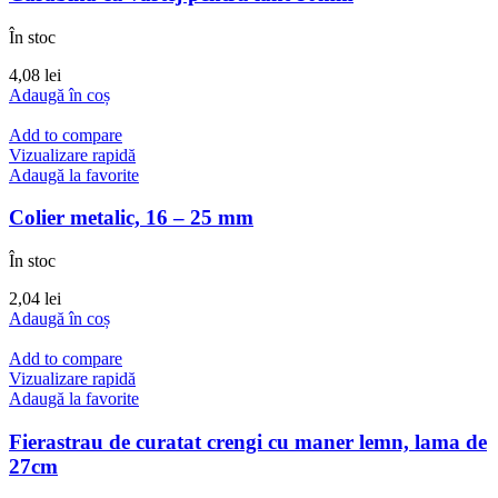
În stoc
4,08
lei
Adaugă în coș
Add to compare
Vizualizare rapidă
Adaugă la favorite
Colier metalic, 16 – 25 mm
În stoc
2,04
lei
Adaugă în coș
Add to compare
Vizualizare rapidă
Adaugă la favorite
Fierastrau de curatat crengi cu maner lemn, lama de
27cm