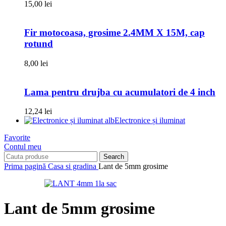
15,00
lei
Fir motocoasa, grosime 2.4MM X 15M, cap
rotund
8,00
lei
Lama pentru drujba cu acumulatori de 4 inch
12,24
lei
Electronice și iluminat
Favorite
Contul meu
Search
Prima pagină
Casa si gradina
Lant de 5mm grosime
Lant de 5mm grosime