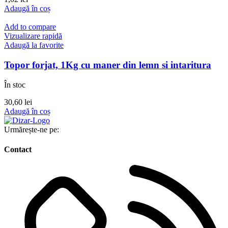
Adaugă în coș
Add to compare
Vizualizare rapidă
Adaugă la favorite
Topor forjat, 1Kg cu maner din lemn si intaritura
În stoc
30,60
lei
Adaugă în coș
Urmărește-ne pe:
Contact