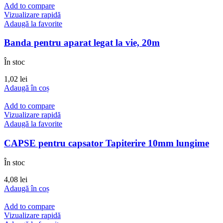
Add to compare
Vizualizare rapidă
Adaugă la favorite
Banda pentru aparat legat la vie, 20m
În stoc
1,02
lei
Adaugă în coș
Add to compare
Vizualizare rapidă
Adaugă la favorite
CAPSE pentru capsator Tapiterire 10mm lungime
În stoc
4,08
lei
Adaugă în coș
Add to compare
Vizualizare rapidă