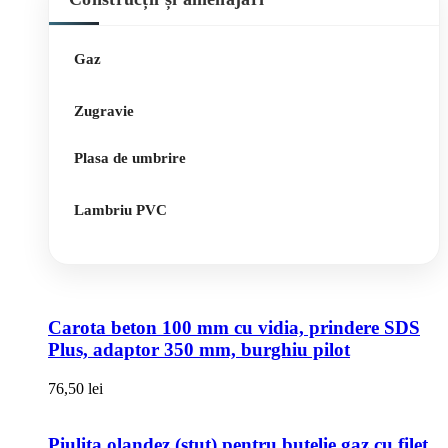
Gaz
Zugravie
Plasa de umbrire
Lambriu PVC
Carota beton 100 mm cu vidia, prindere SDS
Plus, adaptor 350 mm, burghiu pilot
76,50
lei
Piulita olandez (stut) pentru butelie gaz cu filet